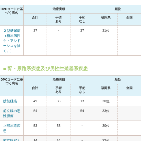
DPCコードに基
治療実績
順位
づく病名
合計
手術
手術
福岡県
全国
あり
なし
２型糖尿病
37
-
37
31位
（糖尿病性
ケトアシド
ーシスを除
く。）
腎・尿路系疾患及び男性生殖器系疾患
DPCコードに基
治療実績
順位
づく病名
合計
手術
手術
福岡県
全国
あり
なし
膀胱腫瘍
49
36
13
30位
前立腺の悪
54
-
54
33位
性腫瘍
上部尿路疾
53
53
-
30位
患
前立腺肥大
14
14
-
22位