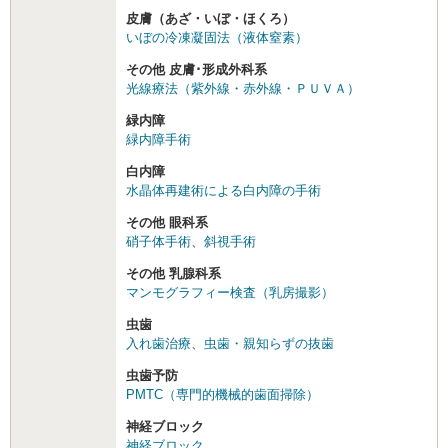
皮膚（あざ・いぼ・ほくろ）
いぼの冷凍凝固法（液体窒素）
その他 皮膚･形成外科系
光線療法（紫外線・赤外線・ＰＵＶＡ）
緑内障
緑内障手術
白内障
水晶体再建術による白内障の手術
その他 眼科系
硝子体手術
、
斜視手術
その他 乳腺科系
マンモグラフィー検査（乳房撮影）
虫歯
入れ歯治療
、
虫歯・親知らずの抜歯
虫歯予防
PMTC（専門的機械的歯面掃除）
神経ブロック
神経ブロック