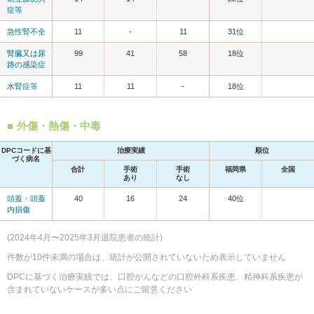
症等
急性腎不全
11
-
11
31位
腎臓又は尿
99
41
58
18位
路の感染症
水腎症等
11
11
-
18位
外傷・熱傷・中毒
DPCコードに基
治療実績
順位
づく病名
合計
手術
手術
福岡県
全国
あり
なし
頭蓋・頭蓋
40
16
24
40位
内損傷
(2024年4月〜2025年3月退院患者の統計)
件数が10件未満の場合は、統計が公開されていないため表示していません
DPCに基づく治療実績では、口腔がんなどの口腔外科系疾患、精神科系疾患が
含まれていないケースが多い点にご留意ください