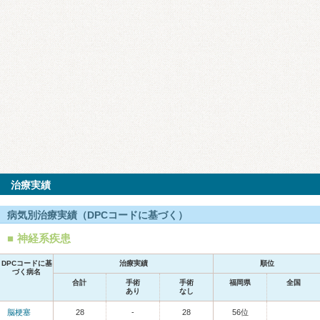
治療実績
病気別治療実績（DPCコードに基づく）
神経系疾患
DPCコードに基
治療実績
順位
づく病名
合計
手術
手術
福岡県
全国
あり
なし
脳梗塞
28
-
28
56位