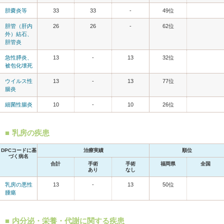
胆嚢炎等
33
33
-
49位
胆管（肝内
26
26
-
62位
外）結石、
胆管炎
急性膵炎、
13
-
13
32位
被包化壊死
ウイルス性
13
-
13
77位
腸炎
細菌性腸炎
10
-
10
26位
乳房の疾患
DPCコードに基
治療実績
順位
づく病名
合計
手術
手術
福岡県
全国
あり
なし
乳房の悪性
13
-
13
50位
腫瘍
内分泌・栄養・代謝に関する疾患