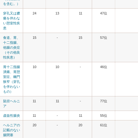
を含む。）
穿孔又は膿
24
13
11
47位
瘍を伴わな
い憩室性疾
患
食道、胃、
15
-
15
57位
十二指腸、
他腸の炎症
（その他良
性疾患）
胃十二指腸
10
10
-
46位
潰瘍、胃憩
室症、幽門
狭窄（穿孔
を伴わない
もの）
鼠径ヘルニ
11
11
-
77位
ア
虚血性腸炎
11
-
11
55位
ヘルニアの
20
-
20
61位
記載のない
腸閉塞