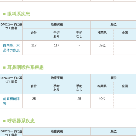
眼科系疾患
DPCコードに基
治療実績
順位
づく病名
合計
手術
手術
福岡県
全国
あり
なし
白内障、水
117
117
-
32位
晶体の疾患
耳鼻咽喉科系疾患
DPCコードに基
治療実績
順位
づく病名
合計
手術
手術
福岡県
全国
あり
なし
前庭機能障
25
-
25
40位
害
呼吸器系疾患
DPCコードに基
治療実績
順位
づく病名