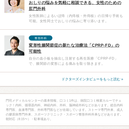
おしりの悩みを気軽に相談できる、女性のための
肛門外科
女性医師によるいぼ痔（内痔核・外痔核）の日帰り手術も
可能。女性同士でおしりの悩みに寄り添います。
整形外科
変形性膝関節症の新たな治療法「CPRP-FD」の
可能性
自分の血小板を抽出し注射する再生医療「CPRP-FD」
で、膝関節の変形による痛みを取り除きます。
ドクターズインタビューをもっと読む »
門司メディカルセンターの基本情報、口コミ1件は、病院口コミ検索カルーでチェ
ック！内科、循環器内科、神経内科、外科、脳神経外科などがあります。総合内科
専門医、血液専門医、外科専門医などが在籍しています。ストーマ専門外来、成人
の膠原病専門外来、スポーツクリニック・スポーツ整形外科外来などがあります。
朝対応（8:15〜）・駐車場あり。