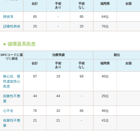
合計
手術
手術
福岡県
全国
あり
なし
肺炎等
85
-
85
64位
誤嚥性肺炎
25
-
25
76位
循環器系疾患
DPCコードに基
治療実績
順位
づく病名
合計
手術
手術
福岡県
全国
あり
なし
狭心症、慢
87
19
68
40位
性虚血性心
疾患
頻脈性不整
44
44
-
25位
脈
心不全
76
10
66
46位
徐脈性不整
21
21
-
41位
脈