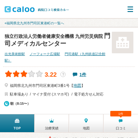
«福岡県北九州市門司区東港町の一覧へ
門
独立行政法人労働者健康安全機構 九州労災病院
司メディカルセンター
出光美術館駅
ノーフォーク広場駅
門司港駅（九州鉄道記念館
駅）
3.22
1件
？
地図
福岡県北九州市門司区東港町3番1号【
】
駐車場あり
マイナ受付 (スマホ可)
電子処方せん対応
朝（8:15〜）
1件
TOP
治療実績
地図
口コミ