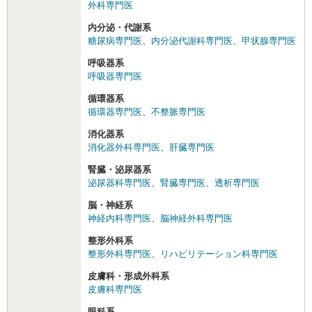
外科専門医
内分泌・代謝系
糖尿病専門医
、
内分泌代謝科専門医
、
甲状腺専門医
呼吸器系
呼吸器専門医
循環器系
循環器専門医
、
不整脈専門医
消化器系
消化器外科専門医
、
肝臓専門医
腎臓・泌尿器系
泌尿器科専門医
、
腎臓専門医
、
透析専門医
脳・神経系
神経内科専門医
、
脳神経外科専門医
整形外科系
整形外科専門医
、
リハビリテーション科専門医
皮膚科・形成外科系
皮膚科専門医
眼科系