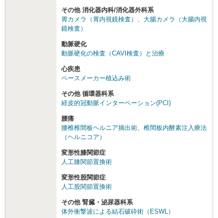
その他 消化器内科/消化器外科系
胃カメラ（胃内視鏡検査）
、
大腸カメラ（大腸内視
鏡検査）
動脈硬化
動脈硬化の検査（CAVI検査）と治療
心疾患
ペースメーカー植込み術
その他 循環器科系
経皮的冠動脈インターベーション(PCI)
腰痛
腰椎椎間板ヘルニア摘出術
、
椎間板内酵素注入療法
（ヘルニコア）
変形性膝関節症
人工膝関節置換術
変形性股関節症
人工股関節置換術
その他 腎臓・泌尿器科系
体外衝撃波による結石破砕術（ESWL）