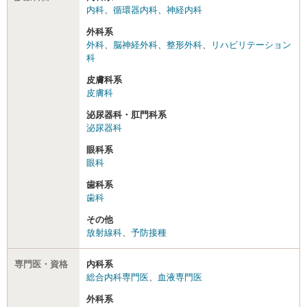
内科
、
循環器内科
、
神経内科
外科系
外科
、
脳神経外科
、
整形外科
、
リハビリテーション
科
皮膚科系
皮膚科
泌尿器科・肛門科系
泌尿器科
眼科系
眼科
歯科系
歯科
その他
放射線科
、
予防接種
専門医・資格
内科系
総合内科専門医
、
血液専門医
外科系