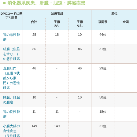
消化器系疾患、肝臓・胆道・膵臓疾患
DPCコードに基
治療実績
順位
づく病名
合計
手術
手術
福岡県
全国
あり
なし
胃の悪性腫
28
18
10
44位
瘍
結腸（虫垂
86
-
86
31位
を含む。）
の悪性腫瘍
直腸肛門
46
-
46
29位
（直腸Ｓ状
部から肛
門）の悪性
腫瘍
膵臓、脾臓
10
-
10
50位
の腫瘍
胃の良性腫
11
11
-
18位
瘍
小腸大腸の
149
149
-
31位
良性疾患
（良性腫瘍