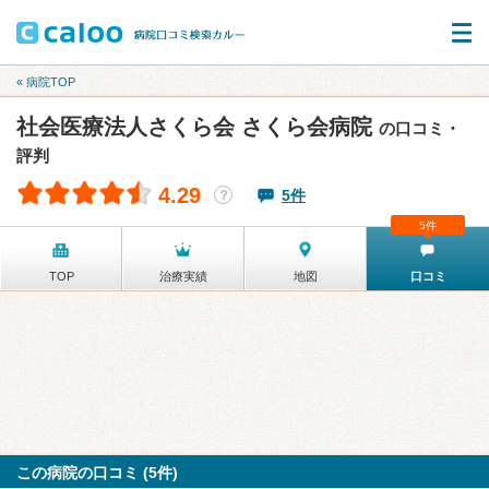
« 病院TOP
社会医療法人さくら会 さくら会病院
の口コミ・
評判
4.29
5件
？
5件
TOP
治療実績
地図
口コミ
この病院の口コミ (5件)