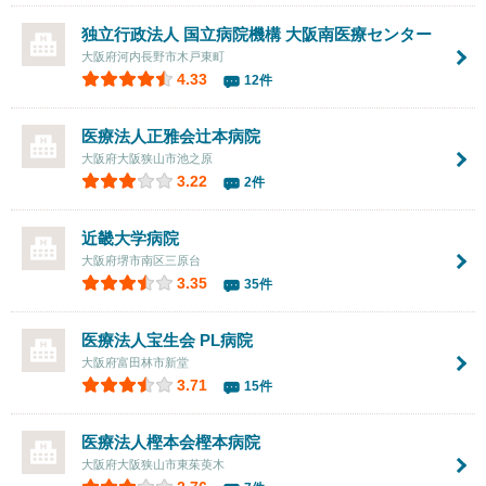
独立行政法人 国立病院機構
大阪南医療センター
大阪府河内長野市木戸東町
4.33
12件
医療法人正雅会辻本病院
大阪府大阪狭山市池之原
3.22
2件
近畿大学病院
大阪府堺市南区三原台
3.35
35件
医療法人宝生会
PL病院
大阪府富田林市新堂
3.71
15件
医療法人樫本会
樫本病院
大阪府大阪狭山市東茱萸木