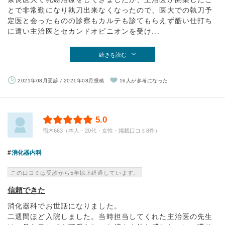
とで非常勤になり執刀出来なくなったので、医大での執刀予
定医と会ったものの診察もカルテも診てもらえず酷い仕打ち
に遭い主治医とセカンドオピニオンを受け...
続きを読む
2021年08月受診 / 2021年08月投稿
16人が参考になった
5.0
宿木663（本人・20代・女性・掲載口コミ8件）
消化器内科
この口コミは受診から5年以上経過しています。
信頼できた
消化器科でお世話になりました。
二週間ほど入院しました。当時担当してくれた主治医の先生