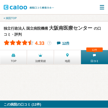
« 病院TOP
大阪南医療センター
独立行政法人 国立病院機構
の口
コミ・評判
4.33
12件
？
12件
TOP
治療実績
地図
口コミ
この病院の口コミ (12件)