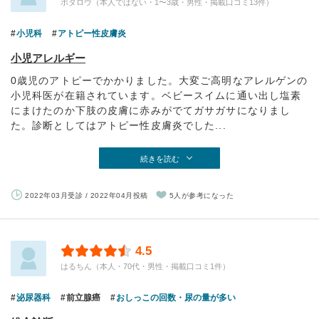
ボタロウ（本人ではない・1〜3歳・男性・掲載口コミ13件）
小児科
アトピー性皮膚炎
小児アレルギー
0歳児のアトピーでかかりました。大変ご高明なアレルゲンの
小児科医が在籍されています。ベビースイムに通い出し塩素
にまけたのか下肢の皮膚に赤みがでてガサガサになりまし
た。診断としてはアトピー性皮膚炎でした...
続きを読む
2022年03月受診 / 2022年04月投稿
5人が参考になった
4.5
はるちん（本人・70代・男性・掲載口コミ1件）
泌尿器科
前立腺癌
おしっこの回数・尿の量が多い