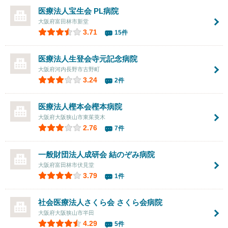
医療法人宝生会
PL病院
大阪府富田林市新堂
3.71
15件
医療法人生登会
寺元記念病院
大阪府河内長野市古野町
3.24
2件
医療法人樫本会
樫本病院
大阪府大阪狭山市東茱萸木
2.76
7件
一般財団法人成研会 結のぞみ病院
大阪府富田林市伏見堂
3.79
1件
社会医療法人さくら会 さくら会病院
大阪府大阪狭山市半田
4.29
5件