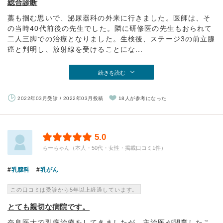
総合診断
藁も掴む思いで、泌尿器科の外来に行きました。医師は、そ
の当時40代前後の先生でした。隣に研修医の先生もおられて
二人三脚での治療となりました。生検後、ステージ3の前立腺
癌と判明し、放射線を受けることにな...
続きを読む
2022年03月受診 / 2022年03月投稿
18人が参考になった
5.0
ちーちゃん（本人・50代・女性・掲載口コミ1件）
乳腺科
乳がん
この口コミは受診から5年以上経過しています。
とても親切な病院です。
奈良医大で乳癌治療をしてきましたが、主治医が開業したこ