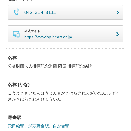
042-314-3111
公式サイト
https://www.hp.heart.or.jp/
名称
公益財団法人榊原記念財団 附属 榊原記念病院
名称 (かな)
こうえきざいだんほうじんさかきばらきねんざいだん ふぞく
さかきばらきねんびょういん
最寄駅
飛田給駅
、
武蔵野台駅
、
白糸台駅