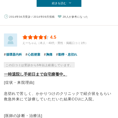
続きを読む
2014年04月受診 / 2014年09月投稿
28人が参考になった
4.5
えーちゃん（本人・40代・男性・掲載口コミ1件）
循環器内科
心筋梗塞
胸痛
動悸・息切れ
この口コミは受診から5年以上経過しています。
一時退院し手術日まで自宅療養中。
[症状・来院理由]
息切れで苦しく、かかりつけのクリニックで紹介状をもらい
救急外来にて診療していただいた結果CCUに入院。
[医師の診断・治療法]