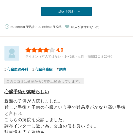
続きを読む
2015年08月受診 / 2016年08月投稿
18人が参考になった
4.0
ライオン（本人ではない・1〜3歳・女性・掲載口コミ28件）
心臓血管外科
心臓弁膜症
胸痛
この口コミは受診から5年以上経過しています。
心臓手術が素晴らしい
親類の子供が入院しました。
難しい手術と子供の心臓という事で難易度がかなり高い手術
と言われ
こちらの病院を受診しました。
調布インターに近い為、交通の便も良いです。
駐車場も広く建物も