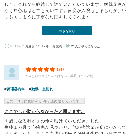
した。それから継続して診ていただいています。病院臭さが
なく居心地はとても良いです。何度か入院もしましたが、い
つも同じように丁寧な対応をしてくれます...
続きを読む
2017年05月受診 / 2017年05月投稿
21人が参考になった
5.0
たんぽぽ969（本人ではない・掲載口コミ2件）
循環器内科
動悸・息切れ
この口コミは受診から5年以上経過しています。
ここでしか助からなかったと思います。
１歳になる我が子の命を助けていただきました。
生後１カ月で心疾患が見つかり、他の病院２か所にかかって
おりましたが、全く見当違いの病名が付き生後６カ月でこち