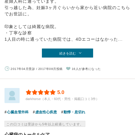
産婦人科に通っています。
引っ越した為、妊娠3ヶ月ぐらいから家から近い病院のこちら
でお世話に。
印象としては綺麗な病院。
・丁寧な診察
1人目の時に通っていた病院では、4Dエコーはなかった...
続きを読む
2017年04月受診 / 2017年08月投稿
16人が参考になった
5.0
darkhorse（本人・60代・男性・掲載口コミ3件）
心臓血管外科
虚血性心疾患
動悸・息切れ
この口コミは受診から5年以上経過しています。
心臓病のトータルケア