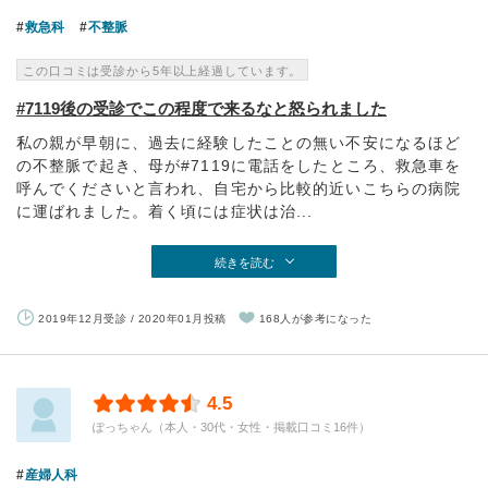
救急科
不整脈
この口コミは受診から5年以上経過しています。
#7119後の受診でこの程度で来るなと怒られました
私の親が早朝に、過去に経験したことの無い不安になるほど
の不整脈で起き、母が#7119に電話をしたところ、救急車を
呼んでくださいと言われ、自宅から比較的近いこちらの病院
に運ばれました。着く頃には症状は治...
続きを読む
2019年12月受診 / 2020年01月投稿
168人が参考になった
4.5
ぽっちゃん（本人・30代・女性・掲載口コミ16件）
産婦人科