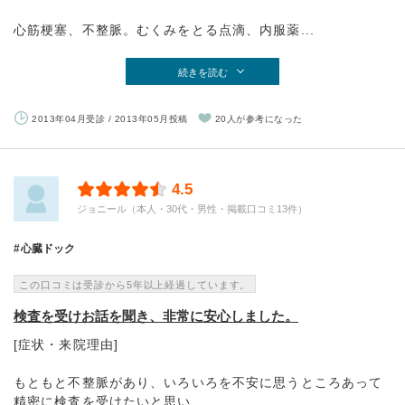
心筋梗塞、不整脈。むくみをとる点滴、内服薬...
続きを読む
2013年04月受診 / 2013年05月投稿
20人が参考になった
4.5
ジョニール（本人・30代・男性・掲載口コミ13件）
心臓ドック
この口コミは受診から5年以上経過しています。
検査を受けお話を聞き、非常に安心しました。
[症状・来院理由]
もともと不整脈があり、いろいろを不安に思うところあって
精密に検査を受けたいと思い、