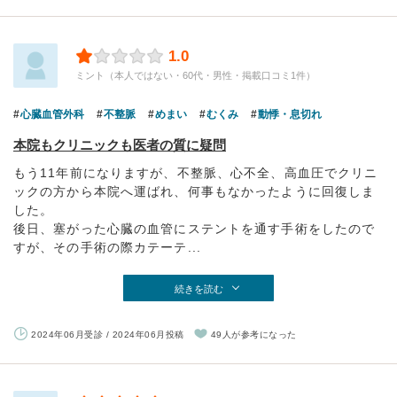
1.0
ミント（本人ではない・60代・男性・掲載口コミ1件）
心臓血管外科
不整脈
めまい
むくみ
動悸・息切れ
本院もクリニックも医者の質に疑問
もう11年前になりますが、不整脈、心不全、高血圧でクリニ
ックの方から本院へ運ばれ、何事もなかったように回復しま
した。
後日、塞がった心臓の血管にステントを通す手術をしたので
すが、その手術の際カテーテ...
続きを読む
2024年06月受診 / 2024年06月投稿
49人が参考になった