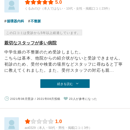
5.0
くるみのひ（本人ではない・10代・女性・掲載口コミ23件）
循環器内科
不整脈
この口コミは受診から5年以上経過しています。
親切なスタッフが多い病院
中学生娘の不整脈のため受診しました。
こちらは基本、他院からの紹介状がないと受診できません。
初診のため、受付や検査の場所などスタッフに尋ねると丁寧
に教えてくれました。また、受付スタッフの対応も親...
続きを読む
2021年08月受診 / 2021年08月投稿
23人が参考になった
1.0
aoi0329（本人・50代・男性・掲載口コミ3件）