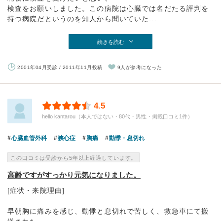
検査をお願いしました。この病院は心臓では名だたる評判を
持つ病院だというのを知人から聞いていた...
続きを読む
2001年04月受診 / 2011年11月投稿
9人が参考になった
4.5
hello kantarou（本人ではない・80代・男性・掲載口コミ1件）
心臓血管外科
狭心症
胸痛
動悸・息切れ
この口コミは受診から5年以上経過しています。
高齢ですがすっかり元気になりました。
[症状・来院理由]
早朝胸に痛みを感じ、動悸と息切れで苦しく、救急車にて搬