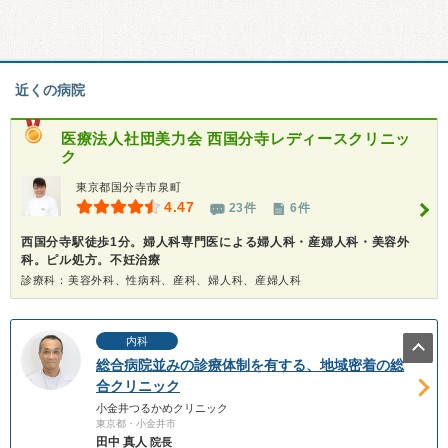
近くの病院
医療法人社団美力会
西国分寺レディースクリニッ
ク
東京都国分寺市泉町
4.47
23件
6件
西国分寺駅徒歩1分。婦人科専門医による婦人科・産婦人科・美容外
科。ピル処方。不妊治療
診療科：美容外科、性病科、産科、婦人科、産婦人科
内科
総合病院並みの診療体制を有する、地域密着の総
合クリニック
小金井つるかめクリニック
東京都・小金井市
田中 真人
院長