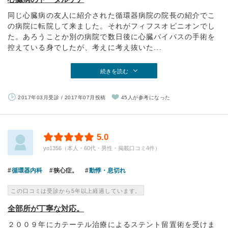
同じ心臓病の友人に紹介された循環器病院の院長の紹介でこ
の病院に転院して来ました。それがフィフスオピニオンでし
た。あろうことか別の病院で数日後に心臓バイパスの手術を
控えている身でしたが、考えに考え抜いた...
続きを読む
2017年03月受診 / 2017年07月投稿
45人が参考になった
5.0
yo1356（本人・60代・男性・掲載口コミ4件）
循環器内科
狭心症。
動悸・息切れ
この口コミは受診から5年以上経過しています。
全部所が丁寧な対応。
２００９年にカテーテル治療によるステント留置術を受けま