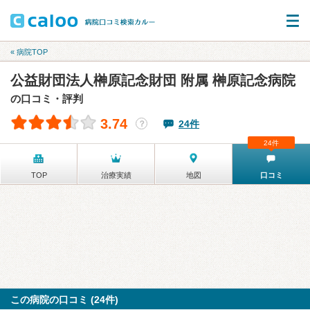
« 病院TOP
公益財団法人榊原記念財団 附属 榊原記念病院
の口コミ・評判
3.74
24件
？
24件
TOP
治療実績
地図
口コミ
この病院の口コミ (24件)