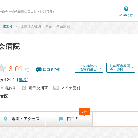
一条会 一条会病院の口コミ・評判 (7件)
Calooとは
北国分
医療法人社団 一条会 一条会病院
条会病院
この病院の
無料医療機関
3.01
？
口コミ
7
件
看護師求人
会員登録
-26-1
【
地図
】
車場あり
電子決済可
マイナ受付
女医
7件
地図・アクセス
口コミ