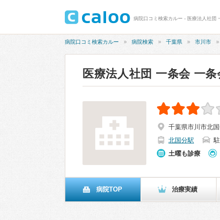
病院口コミ検索カルー - 医療法人社団 
病院口コミ検索カルー
病院検索
千葉県
市川市
医療法人社団 一条会 一
千葉県市川市北国分4
北国分駅
駐
土曜も診療
病院TOP
治療実績