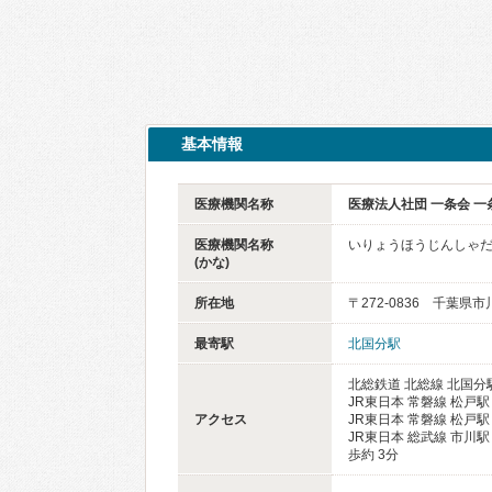
基本情報
医療機関名称
医療法人社団 一条会 一
医療機関名称
いりょうほうじんしゃだ
(かな)
所在地
〒272-0836 千葉県市
最寄駅
北国分駅
北総鉄道 北総線 北国分駅
JR東日本 常磐線 松戸駅
アクセス
JR東日本 常磐線 松戸駅
JR東日本 総武線 市川駅
歩約 3分