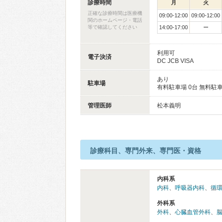
診療時間
月
火
正確な診療時間は医療機
09:00-12:00
09:00-12:00
関のホームページ・電話
等で確認してください
14:00-17:00
ー
利用可
電子決済
DC JCB VISA
あり
駐車場
有料駐車場 0台 無料駐車
管理医師
松本義明
診療科目、専門外来、専門医・資格
内科系
内科
、
呼吸器内科
、
循
外科系
外科
、
心臓血管外科
、