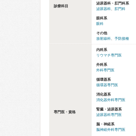
泌尿器科・肛門科系
診療科目
泌尿器科
、
肛門科
眼科系
眼科
その他
放射線科
、
予防接種
内科系
リウマチ専門医
外科系
外科専門医
循環器系
循環器専門医
消化器系
消化器外科専門医
腎臓・泌尿器系
専門医・資格
泌尿器科専門医
脳・神経系
脳神経外科専門医