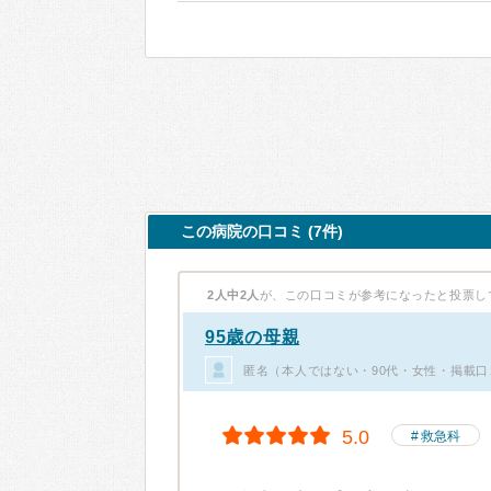
この病院の口コミ (7件)
2人中2人
が、この口コミが参考になったと投票し
95歳の母親
匿名（本人ではない・90代・女性・掲載口
5.0
救急科