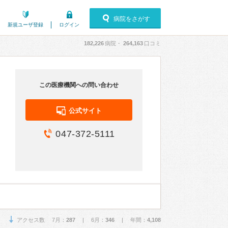
病院をさがす
新規ユーザ登録
ログイン
182,226
病院・
264,163
口コミ
この医療機関への問い合わせ
公式サイト
047-372-5111
アクセス数 7月：
287
| 6月：
346
| 年間：
4,108