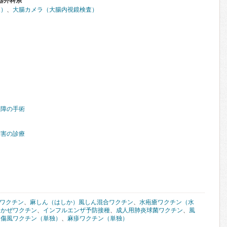
器外科系
査）
、
大腸カメラ（大腸内視鏡検査）
内障の手術
障害の診療
Gワクチン
、
麻しん（はしか）風しん混合ワクチン
、
水疱瘡ワクチン（水
くかぜワクチン
、
インフルエンザ予防接種
、
成人用肺炎球菌ワクチン
、
風
破傷風ワクチン（単独）
、
麻疹ワクチン（単独）