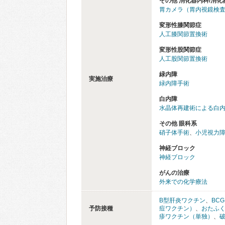
その他 消化器内科/消化
胃カメラ（胃内視鏡検
変形性膝関節症
人工膝関節置換術
変形性股関節症
人工股関節置換術
緑内障
実施治療
緑内障手術
白内障
水晶体再建術による白
その他 眼科系
硝子体手術
、
小児視力
神経ブロック
神経ブロック
がんの治療
外来での化学療法
B型肝炎ワクチン
、
BC
予防接種
痘ワクチン）
、
おたふ
疹ワクチン（単独）
、