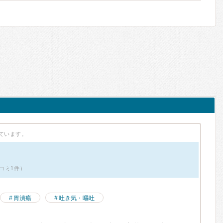
ています。
コミ1件）
胃潰瘍
吐き気・嘔吐