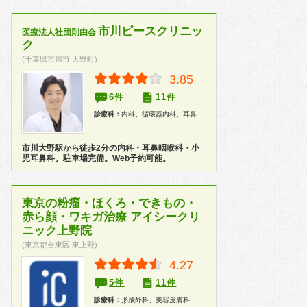
市川ピースクリニッ
医療法人社団則由会
ク
(千葉県市川市 大野町)
3.85
6件
11件
診療科：
内科、循環器内科、耳鼻咽喉科、精神科、心療内科
市川大野駅から徒歩2分の内科・耳鼻咽喉科・小
児耳鼻科。駐車場完備。Web予約可能。
東京の粉瘤・ほくろ・できもの・
赤ら顔・ワキガ治療 アイシークリ
ニック上野院
(東京都台東区 東上野)
4.27
5件
11件
診療科：
形成外科、美容皮膚科