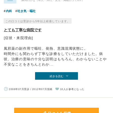
練馬のかな（本人・30代・女性・掲載口コミ6件）
内科
吐き気・嘔吐
この口コミは受診から5年以上経過しています。
とても丁寧な病院です
[症状・来院理由]
風邪薬の副作用で嘔吐、発熱、意識混濁状態に。
時間外にも関わらず丁寧な診療をしていただけました。病
状、治療の意味の十分な説明はもちろん、わからないことや
不安なことをきちんとわか...
続きを読む
2008年07月受診 / 2012年07月投稿
10人が参考になった