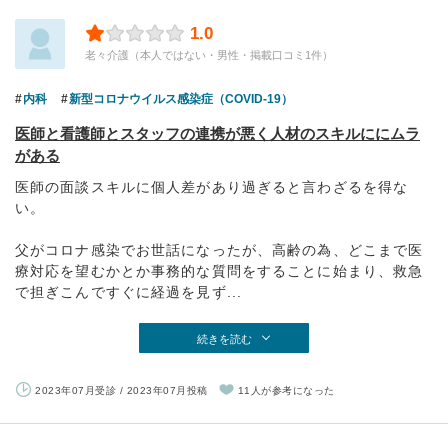
1.0
老々介護（本人ではない・男性・掲載口コミ1件）
内科
新型コロナウイルス感染症（COVID-19）
医師と看護師とスタッフの連携が悪く人材のスキルににムラ
がある
医師の面談スキルに個人差があり過ぎると言わざるを得な
い。
父がコロナ感染でお世話になったが、高齢の為、どこまで医
療対応を望むかとか事務的な質問をすることに始まり、救急
で担ぎこんですぐに経過を見ず...
続きを読む
2023年07月受診 / 2023年07月投稿
11人が参考になった