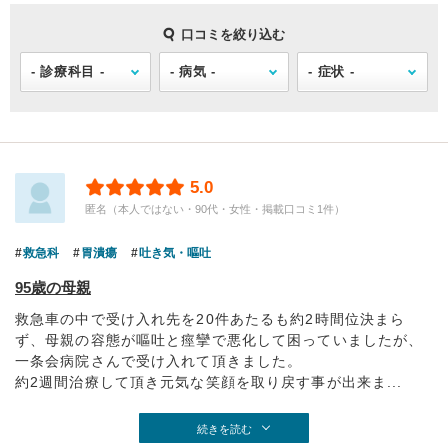
口コミを絞り込む
5.0
匿名（本人ではない・90代・女性・掲載口コミ1件）
救急科
胃潰瘍
吐き気・嘔吐
95歳の母親
救急車の中で受け入れ先を20件あたるも約2時間位決まら
ず、母親の容態が嘔吐と痙攣で悪化して困っていましたが、
一条会病院さんで受け入れて頂きました。
約2週間治療して頂き元気な笑顔を取り戻す事が出来ま...
続きを読む