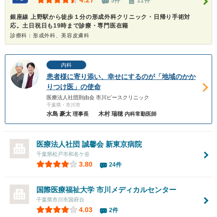
4.27
5件
11件
銀座線 上野駅から徒歩１分の形成外科クリニック・日帰り手術対
応。土日祝日も19時まで診療・専門医在籍
診療科：形成外科、美容皮膚科
内科
患者様に寄り添い、幸せにするのが「地域のかか
りつけ医」の使命
医療法人社団則由会 市川ピースクリニック
千葉県・市川市
水島 豪太
木村 瑞穂
理事長
内科常勤医師
医療法人社団 誠馨会 新東京病院
千葉県松戸市和名ケ谷
3.80
24件
国際医療福祉大学
市川メディカルセンター
千葉県市川市国府台
4.03
2件