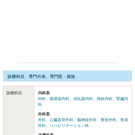
診療科目、専門外来、専門医・資格
診療科目
内科系
内科
、
循環器内科
、
消化器内科
、
神経内科
、
腎臓内
科
外科系
外科
、
心臓血管外科
、
脳神経外科
、
整形外科
、
形成
外科
、
リハビリテーション科