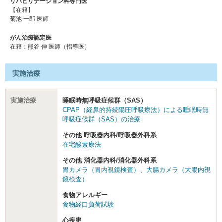
リハビリテーション科専門医
【在籍】
菊池 一郎 医師
がん治療認定医
在籍：熊⾕ 伸 医師（指導医）
実施治療
実施治療
睡眠時無呼吸症候群（SAS）
CPAP（経鼻的持続陽圧呼吸療法）による睡眠時無
呼吸症候群（SAS）の治療
その他 呼吸器内科/呼吸器外科系
在宅酸素療法
その他 消化器内科/消化器外科系
胃カメラ（胃内視鏡検査）
、
大腸カメラ（大腸内視
鏡検査）
食物アレルギー
食物経口負荷試験
心疾患