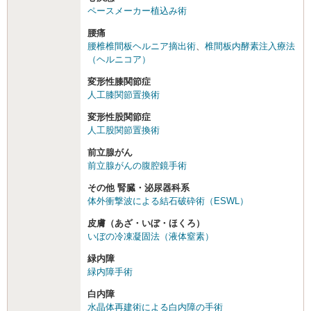
ペースメーカー植込み術
腰痛
腰椎椎間板ヘルニア摘出術
、
椎間板内酵素注入療法
（ヘルニコア）
変形性膝関節症
人工膝関節置換術
変形性股関節症
人工股関節置換術
前立腺がん
前立腺がんの腹腔鏡手術
その他 腎臓・泌尿器科系
体外衝撃波による結石破砕術（ESWL）
皮膚（あざ・いぼ・ほくろ）
いぼの冷凍凝固法（液体窒素）
緑内障
緑内障手術
白内障
水晶体再建術による白内障の手術