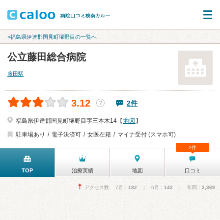
«福島県伊達郡国見町塚野目の一覧へ
公立藤田総合病院
藤田駅
3.12
2件
？
地図
福島県伊達郡国見町塚野目字三本木14【
】
駐車場あり
電子決済可
女医在籍
マイナ受付 (スマホ可)
2件
TOP
治療実績
地図
口コミ
アクセス数 7月：
182
| 6月：
142
| 年間：
2,369