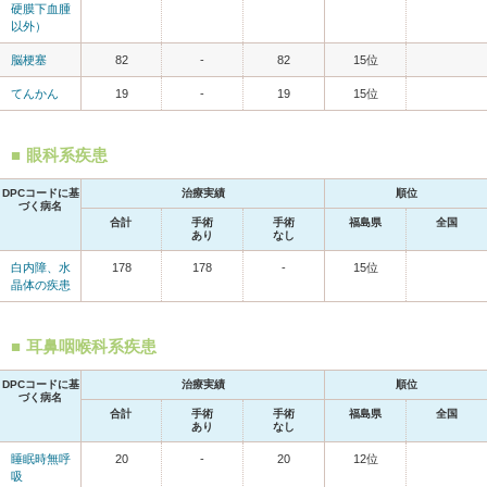
硬膜下血腫
以外）
脳梗塞
82
-
82
15位
てんかん
19
-
19
15位
眼科系疾患
DPCコードに基
治療実績
順位
づく病名
合計
手術
手術
福島県
全国
あり
なし
白内障、水
178
178
-
15位
晶体の疾患
耳鼻咽喉科系疾患
DPCコードに基
治療実績
順位
づく病名
合計
手術
手術
福島県
全国
あり
なし
睡眠時無呼
20
-
20
12位
吸