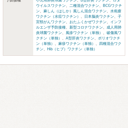
予防接種
小児用肺炎球菌ワクチン
、
B型肝炎ワクチン
、
ロタ
ウイルスワクチン
、
二種混合ワクチン
、
BCGワクチ
ン
、
麻しん（はしか）風しん混合ワクチン
、
水疱瘡
ワクチン（水痘ワクチン）
、
日本脳炎ワクチン
、
子
宮頸がんワクチン
、
おたふくかぜワクチン
、
インフ
ルエンザ予防接種
、
新型コロナワクチン
、
成人用肺
炎球菌ワクチン
、
風疹ワクチン（単独）
、
破傷風ワ
クチン（単独）
、
A型肝炎ワクチン
、
ポリオワクチ
ン（単独）
、
麻疹ワクチン（単独）
、
四種混合ワク
チン
、
Hib（ヒブ）ワクチン（単独）