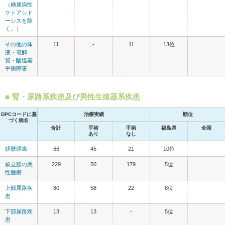
（糖尿病性
ケトアシド
ーシスを除
く。）
その他の体
11
-
11
13位
液・電解
質・酸塩基
平衡障害
腎・尿路系疾患及び男性生殖器系疾患
DPCコードに基
治療実績
順位
づく病名
合計
手術
手術
福島県
全国
あり
なし
膀胱腫瘍
66
45
21
10位
前立腺の悪
229
50
179
5位
性腫瘍
上部尿路疾
80
58
22
8位
患
下部尿路疾
13
13
-
5位
患