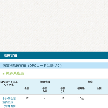
治療実績
病気別治療実績（DPCコードに基づく）
神経系疾患
DPCコードに基
治療実績
順位
づく病名
合計
手術
手術
福島県
全国
あり
なし
非外傷性頭
17
-
17
13位
蓋内血腫
（非外傷性