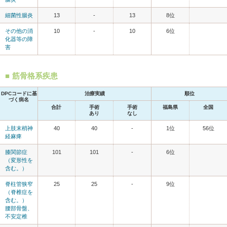
細菌性腸炎
13
-
13
8位
その他の消
10
-
10
6位
化器等の障
害
筋骨格系疾患
DPCコードに基
治療実績
順位
づく病名
合計
手術
手術
福島県
全国
あり
なし
上肢末梢神
40
40
-
1位
56位
経麻痺
膝関節症
101
101
-
6位
（変形性を
含む。）
脊柱管狭窄
25
25
-
9位
（脊椎症を
含む。）
腰部骨盤、
不安定椎