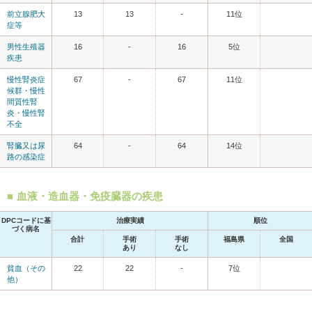
前立腺肥大
13
13
-
11位
症等
男性生殖器
16
-
16
5位
疾患
慢性腎炎症
67
-
67
11位
候群・慢性
間質性腎
炎・慢性腎
不全
腎臓又は尿
64
-
64
14位
路の感染症
血液・造血器・免疫臓器の疾患
DPCコードに基
治療実績
順位
づく病名
合計
手術
手術
福島県
全国
あり
なし
貧血（その
22
22
-
7位
他）