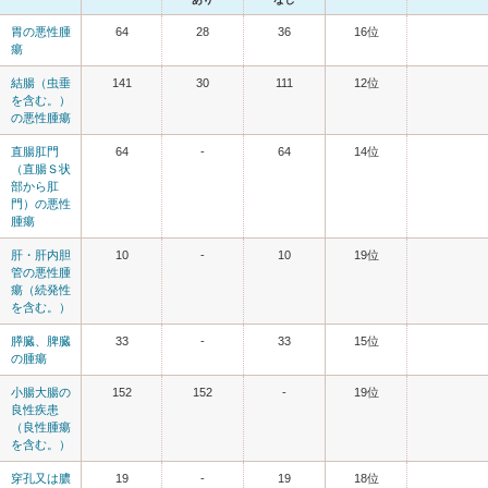
胃の悪性腫
64
28
36
16位
瘍
結腸（虫垂
141
30
111
12位
を含む。）
の悪性腫瘍
直腸肛門
64
-
64
14位
（直腸Ｓ状
部から肛
門）の悪性
腫瘍
肝・肝内胆
10
-
10
19位
管の悪性腫
瘍（続発性
を含む。）
膵臓、脾臓
33
-
33
15位
の腫瘍
小腸大腸の
152
152
-
19位
良性疾患
（良性腫瘍
を含む。）
穿孔又は膿
19
-
19
18位