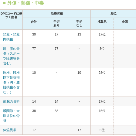
外傷・熱傷・中毒
DPCコードに基
治療実績
順位
づく病名
合計
手術
手術
福島県
全国
あり
なし
頭蓋・頭蓋
30
17
13
17位
内損傷
肘、膝の外
77
77
-
3位
傷（スポー
ツ障害等を
含む。）
胸椎、腰椎
10
-
10
28位
以下骨折損
傷（胸・腰
髄損傷を含
む。）
前腕の骨折
14
14
-
17位
股関節・大
38
38
-
15位
腿近位の骨
折
体温異常
17
-
17
5位