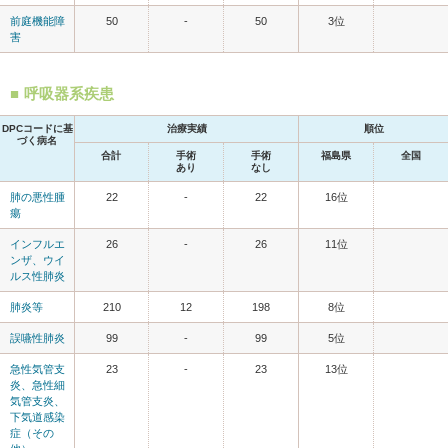
前庭機能障
50
-
50
3位
害
呼吸器系疾患
DPCコードに基
治療実績
順位
づく病名
合計
手術
手術
福島県
全国
あり
なし
肺の悪性腫
22
-
22
16位
瘍
インフルエ
26
-
26
11位
ンザ、ウイ
ルス性肺炎
肺炎等
210
12
198
8位
誤嚥性肺炎
99
-
99
5位
急性気管支
23
-
23
13位
炎、急性細
気管支炎、
下気道感染
症（その