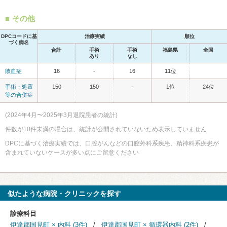
その他
DPCコードに基
治療実績
順位
づく病名
合計
手術
手術
福島県
全国
あり
なし
敗血症
16
-
16
11位
手術・処置
150
150
-
1位
24位
等の合併症
(2024年4月〜2025年3月退院患者の統計)
件数が10件未満の場合は、統計が公開されていないため表示していません
DPCに基づく治療実績では、口腔がんなどの口腔外科系疾患、精神科系疾患が
含まれていないケースが多い点にご留意ください
似たような病院・クリニックを探す
診療科目
伊達郡国見町 × 内科 (3件)
伊達郡国見町 × 循環器内科 (2件)