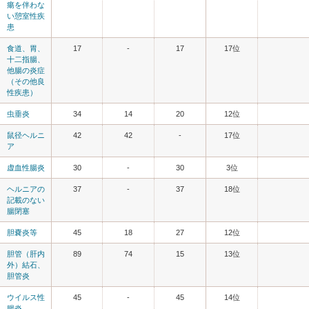
瘍を伴わな
い憩室性疾
患
食道、胃、
17
-
17
17位
十二指腸、
他腸の炎症
（その他良
性疾患）
虫垂炎
34
14
20
12位
鼠径ヘルニ
42
42
-
17位
ア
虚血性腸炎
30
-
30
3位
ヘルニアの
37
-
37
18位
記載のない
腸閉塞
胆嚢炎等
45
18
27
12位
胆管（肝内
89
74
15
13位
外）結石、
胆管炎
ウイルス性
45
-
45
14位
腸炎