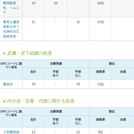
椎間板変
10
10
-
10位
性、ヘルニ
ア
重篤な臓器
11
-
11
12位
病変を伴う
全身性自己
免疫疾患
皮膚・皮下組織の疾患
DPCコードに基
治療実績
順位
づく病名
合計
手術
手術
福島県
全国
あり
なし
膿皮症
19
-
19
13位
内分泌・栄養・代謝に関する疾患
DPCコードに基
治療実績
順位
づく病名
合計
手術
手術
福島県
全国
あり
なし
２型糖尿病
12
-
12
9位