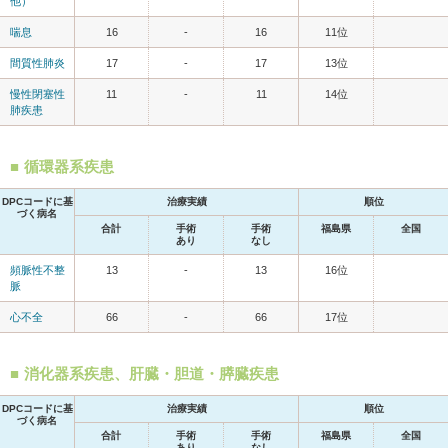
他）
喘息
16
-
16
11位
間質性肺炎
17
-
17
13位
慢性閉塞性
11
-
11
14位
肺疾患
循環器系疾患
DPCコードに基
治療実績
順位
づく病名
合計
手術
手術
福島県
全国
あり
なし
頻脈性不整
13
-
13
16位
脈
心不全
66
-
66
17位
消化器系疾患、肝臓・胆道・膵臓疾患
DPCコードに基
治療実績
順位
づく病名
合計
手術
手術
福島県
全国
あり
なし