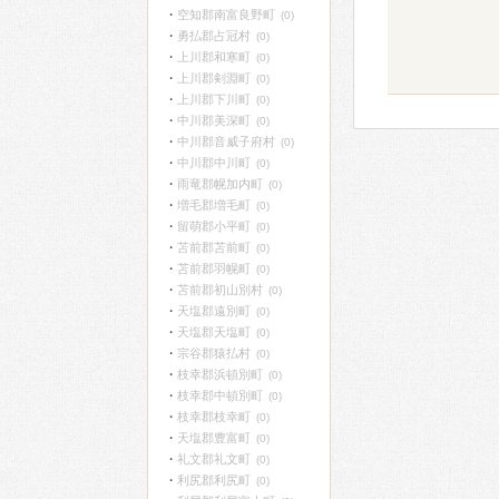
空知郡南富良野町
(0)
勇払郡占冠村
(0)
上川郡和寒町
(0)
上川郡剣淵町
(0)
上川郡下川町
(0)
中川郡美深町
(0)
中川郡音威子府村
(0)
中川郡中川町
(0)
雨竜郡幌加内町
(0)
増毛郡増毛町
(0)
留萌郡小平町
(0)
苫前郡苫前町
(0)
苫前郡羽幌町
(0)
苫前郡初山別村
(0)
天塩郡遠別町
(0)
天塩郡天塩町
(0)
宗谷郡猿払村
(0)
枝幸郡浜頓別町
(0)
枝幸郡中頓別町
(0)
枝幸郡枝幸町
(0)
天塩郡豊富町
(0)
礼文郡礼文町
(0)
利尻郡利尻町
(0)