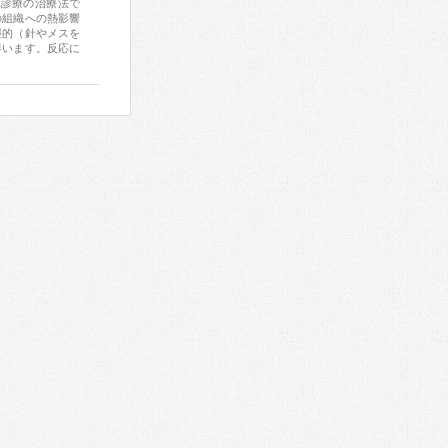
由診療の治療法で
の組織への熱影響
襲的（針やメスを
伴います。反応に