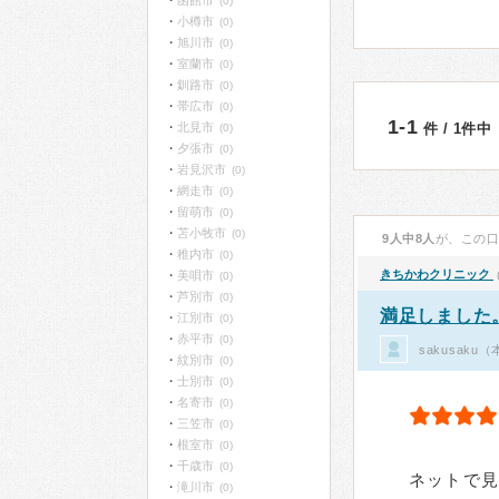
函館市
(0)
小樽市
(0)
旭川市
(0)
室蘭市
(0)
釧路市
(0)
帯広市
(0)
1-1
北見市
件 / 1件中
(0)
夕張市
(0)
岩見沢市
(0)
網走市
(0)
留萌市
(0)
苫小牧市
(0)
9人中8人
が、この
稚内市
(0)
きちかわクリニック
美唄市
(0)
芦別市
(0)
満足しました
江別市
(0)
赤平市
(0)
sakusak
紋別市
(0)
士別市
(0)
名寄市
(0)
三笠市
(0)
根室市
(0)
千歳市
(0)
ネットで
滝川市
(0)