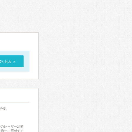
絞り込み »
ミ治療。
来のレーザー治療
を均一に照射する