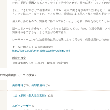
ため、肝斑の原因となるメラノサイトを活性化させず、徐々に薄くしていくのが
また、にきび跡などの色素沈着、くすみ、毛穴の開きを改善する効果もあり、
うことで肌にハリが生まれ、キメが整い、透明感のある肌へと導く効果が期待で
個人差はあるものの、施術時に輪ゴムで弾かれたような軽い痛みを感じることが
肌へのダメージが少なく、ダウンタイムもほとんどないため、入浴や洗顔、メ
施術部位をこすらないよう注意が必要である。
レーザートーニングの治療回数は肌の状態によって異なり、保険適用外のため自
▼一般社団法人 日本形成外科学会
https://jsprs.or.jp/general/disease/biyo/shimi.html
料金の目安
≪保険適用なし≫ 5,000円～10,000円程度/1回
グの関連項目（口コミ検索）
美容外科
(59)、
美容皮膚科
(54)
しみ（肝斑・老人性色素斑）
(22)
ルビーレーザー
(0)