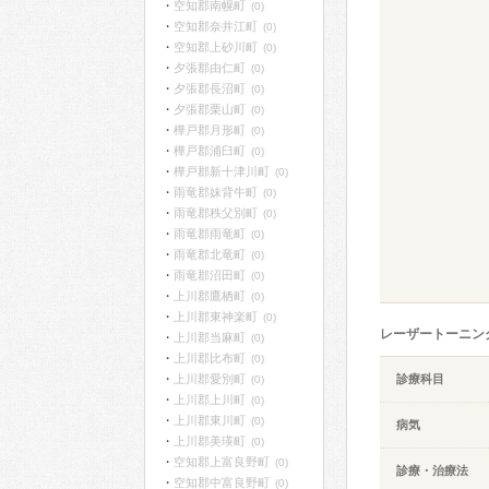
空知郡南幌町
(0)
空知郡奈井江町
(0)
空知郡上砂川町
(0)
夕張郡由仁町
(0)
夕張郡長沼町
(0)
夕張郡栗山町
(0)
樺戸郡月形町
(0)
樺戸郡浦臼町
(0)
樺戸郡新十津川町
(0)
雨竜郡妹背牛町
(0)
雨竜郡秩父別町
(0)
雨竜郡雨竜町
(0)
雨竜郡北竜町
(0)
雨竜郡沼田町
(0)
上川郡鷹栖町
(0)
上川郡東神楽町
(0)
レーザートーニン
上川郡当麻町
(0)
上川郡比布町
(0)
上川郡愛別町
診療科目
(0)
上川郡上川町
(0)
上川郡東川町
(0)
病気
上川郡美瑛町
(0)
空知郡上富良野町
(0)
診療・治療法
空知郡中富良野町
(0)