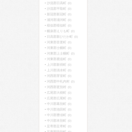
沙流郡日高町
(0)
沙流郡平取町
(0)
新冠郡新冠町
(0)
浦河郡浦河町
(0)
様似郡様似町
(0)
幌泉郡えりも町
(0)
日高郡新ひだか町
(0)
河東郡音更町
(0)
河東郡士幌町
(0)
河東郡上士幌町
(0)
河東郡鹿追町
(0)
上川郡新得町
(0)
上川郡清水町
(0)
河西郡芽室町
(0)
河西郡中札内村
(0)
河西郡更別村
(0)
広尾郡大樹町
(0)
広尾郡広尾町
(0)
中川郡幕別町
(0)
中川郡池田町
(0)
中川郡豊頃町
(0)
中川郡本別町
(0)
足寄郡足寄町
(0)
足寄郡陸別町
(0)