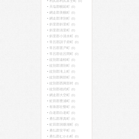
利尻郡利尻富士町
(0)
天塩郡幌延町
(0)
網走郡美幌町
(0)
網走郡津別町
(0)
斜里郡斜里町
(0)
斜里郡清里町
(0)
斜里郡小清水町
(0)
常呂郡訓子府町
(0)
常呂郡置戸町
(0)
常呂郡佐呂間町
(0)
紋別郡遠軽町
(0)
紋別郡湧別町
(0)
紋別郡滝上町
(0)
紋別郡興部町
(0)
紋別郡西興部村
(0)
紋別郡雄武町
(0)
網走郡大空町
(0)
虻田郡豊浦町
(0)
有珠郡壮瞥町
(0)
白老郡白老町
(0)
勇払郡厚真町
(0)
虻田郡洞爺湖町
(0)
勇払郡安平町
(0)
勇払郡むかわ町
(0)