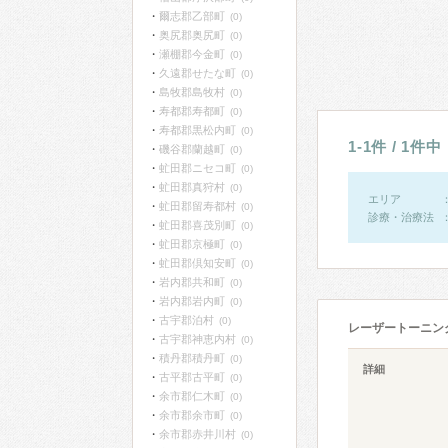
爾志郡乙部町
(0)
奥尻郡奥尻町
(0)
瀬棚郡今金町
(0)
久遠郡せたな町
(0)
島牧郡島牧村
(0)
寿都郡寿都町
(0)
寿都郡黒松内町
(0)
1-1件 / 1件中
磯谷郡蘭越町
(0)
虻田郡ニセコ町
(0)
虻田郡真狩村
(0)
エリア
虻田郡留寿都村
(0)
診療・治療法
虻田郡喜茂別町
(0)
虻田郡京極町
(0)
虻田郡倶知安町
(0)
岩内郡共和町
(0)
岩内郡岩内町
(0)
古宇郡泊村
(0)
レーザートーニン
古宇郡神恵内村
(0)
積丹郡積丹町
(0)
詳細
古平郡古平町
(0)
余市郡仁木町
(0)
余市郡余市町
(0)
余市郡赤井川村
(0)