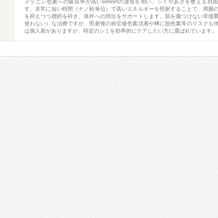
メラニン色素への吸収率が高い694nmの波長を用い、シミやあざを整える自
す。非常に短い時間（ナノ秒単位）で高いエネルギーを照射することで、周囲
を抑えつつ標的を砕き、体外への排出をサポートします。肌を傷つけない非侵
使わない）な治療ですが、照射後の炎症後色素沈着や稀に脱色素等のリスクも
は個人差がありますが、特定のシミを効率的にケアしたい方に選ばれています。