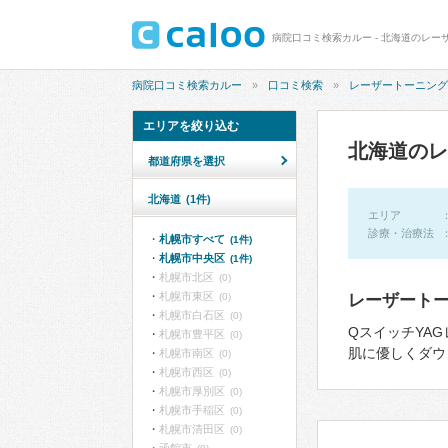
病院口コミ検索カルー - 北海道のレー
病院口コミ検索カルー
口コミ検索
レーザートーニング
エリアを絞り込む
北海道のレ
都道府県を選択
北海道
(1件)
エリア
診療・治療法
札幌市すべて
(1件)
札幌市中央区
(1件)
札幌市北区
(0)
札幌市東区
(0)
レーザート
札幌市白石区
(0)
QスイッチYAG
札幌市豊平区
(0)
肌に優しくダウ
札幌市南区
(0)
札幌市西区
(0)
札幌市厚別区
(0)
札幌市手稲区
(0)
札幌市清田区
(0)