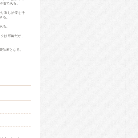
特徴である。
繰り返し治療を行
きる。
ある。
イクは可能だが、
費診療となる。