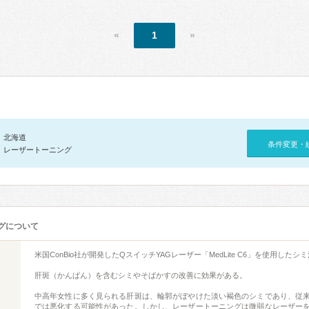
«
1
»
北海道
条件変更・
レーザートーニング
グについて
米国ConBio社が開発したQスイッチYAGレーザー「MedLite C6」を使用したシ
肝斑（かんぱん）を含むシミやそばかすの改善に効果がある。
中高年女性に多く見られる肝斑は、輪郭がぼやけた淡い褐色のシミであり、従
では悪化する可能性があった。しかし、レーザートーニングは微弱なレーザー