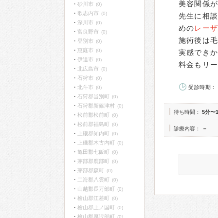
美容関係
砂川市
(0)
歌志内市
(0)
先生に相
深川市
(0)
めの
レー
富良野市
(0)
施術後は
登別市
(0)
恵庭市
(0)
実感でき
伊達市
(0)
料金もリ
北広島市
(0)
石狩市
(0)
北斗市
受診時期： 
(0)
石狩郡当別町
(0)
石狩郡新篠津村
(0)
待ち時間：
5分〜
松前郡松前町
(0)
松前郡福島町
(0)
診療内容：
－
上磯郡知内町
(0)
上磯郡木古内町
(0)
亀田郡七飯町
(0)
茅部郡鹿部町
(0)
茅部郡森町
(0)
二海郡八雲町
(0)
山越郡長万部町
(0)
檜山郡江差町
(0)
檜山郡上ノ国町
(0)
檜山郡厚沢部町
(0)