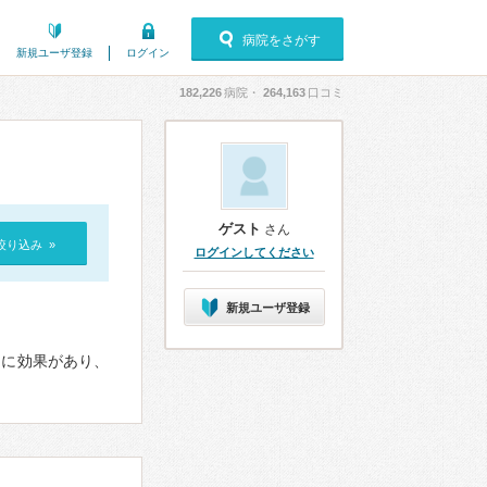
病院をさがす
新規ユーザ登録
ログイン
182,226
病院・
264,163
口コミ
ゲスト
さん
絞り込み »
ログインしてください
新規ユーザ登録
開きに効果があり、