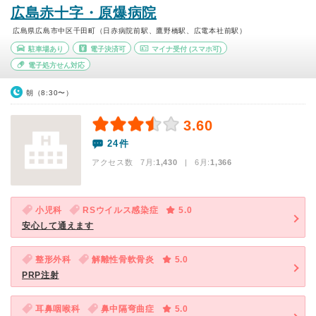
広島赤十字・原爆病院
広島県広島市中区千田町（日赤病院前駅、鷹野橋駅、広電本社前駅）
駐車場あり
電子決済可
マイナ受付
(スマホ可)
電子処方せん対応
朝（8:30〜）
3.60
24件
アクセス数 7月:
1,430
| 6月:
1,366
小児科
RSウイルス感染症
5.0
安心して通えます
整形外科
解離性骨軟骨炎
5.0
PRP注射
耳鼻咽喉科
鼻中隔弯曲症
5.0