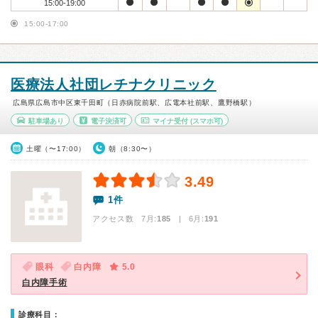
15:00-19:00
15:00-17:00
医療法人社団レチナクリニック
広島県広島市中区東千田町（日赤病院前駅、広電本社前駅、鷹野橋駅）
駐車場あり
電子決済可
マイナ受付
(スマホ可)
土曜（〜17:00）
朝（8:30〜）
3.49
1件
アクセス数 7月:
185
| 6月:
191
眼科
白内障
5.0
白内障手術
診療科目：