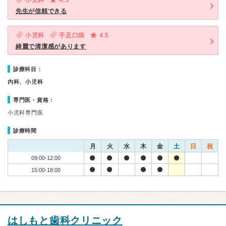
小児科
4.5
先生が信頼できる
小児科
手足口病
4.5
綺麗で清潔感があります
診療科目：
内科、小児科
専門医・資格：
小児科専門医
診療時間
月
火
水
木
金
土
日
祝
09:00-12:00
15:00-18:00
はしもと歯科クリニック