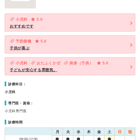
小児科
5.0
おすすめです
予防接種
5.0
子供が喜ぶ
小児科
おたふくかぜ
発疹（子供）
5.0
子どもが安心する雰囲気。
診療科目：
小児科
専門医・資格：
小児科専門医
診療時間
月
火
水
木
金
土
日
祝
09:00-12:00