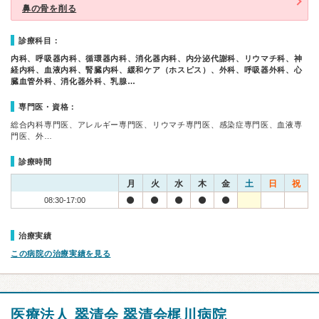
鼻の骨を削る
診療科目：
内科、呼吸器内科、循環器内科、消化器内科、内分泌代謝科、リウマチ科、神
経内科、血液内科、腎臓内科、緩和ケア（ホスピス）、外科、呼吸器外科、心
臓血管外科、消化器外科、乳腺…
専門医・資格：
総合内科専門医、アレルギー専門医、リウマチ専門医、感染症専門医、血液専
門医、外…
診療時間
月
火
水
木
金
土
日
祝
08:30-17:00
治療実績
この病院の治療実績を見る
医療法人 翠清会 翠清会梶川病院