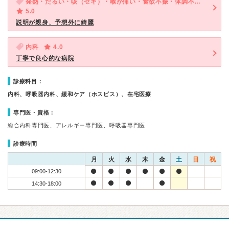
発熱・だるい・咳（セキ）・喉が痛い・食欲不振・体調不良・急性の下痢
5.0
説明が親身、予想外に綺麗
内科
4.0
丁寧で良心的な病院
診療科目：
内科、呼吸器内科、緩和ケア（ホスピス）、在宅医療
専門医・資格：
総合内科専門医、アレルギー専門医、呼吸器専門医
診療時間
月
火
水
木
金
土
日
祝
09:00-12:30
14:30-18:00