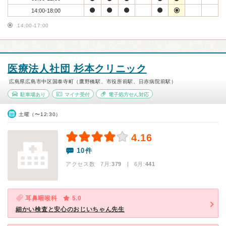
14:00-18:00
14:00-17:00
医療法人社団 杉本クリニック
広島県広島市中区国泰寺町（鷹野橋駅、市役所前駅、日赤病院前駅）
駐車場あり
マイナ受付
電子処方せん対応
土曜（〜12:30）
4.16
10件
アクセス数 7月:
379
| 6月:
441
耳鼻咽喉科
5.0
細かい検査と安心のおじいちゃん先生