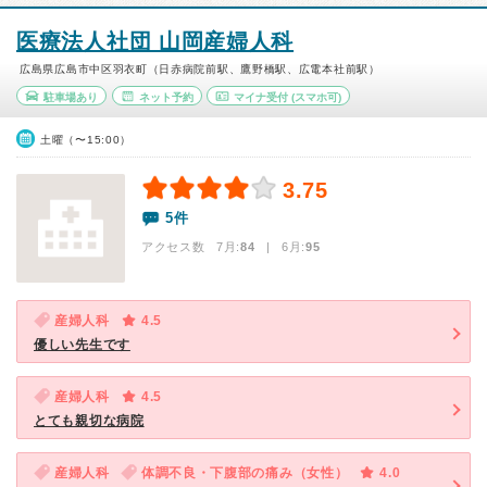
医療法人社団 山岡産婦人科
広島県広島市中区羽衣町（日赤病院前駅、鷹野橋駅、広電本社前駅）
駐車場あり
ネット予約
マイナ受付
(スマホ可)
土曜（〜15:00）
3.75
5件
アクセス数 7月:
84
| 6月:
95
産婦人科
4.5
優しい先生です
産婦人科
4.5
とても親切な病院
産婦人科
体調不良・下腹部の痛み（女性）
4.0