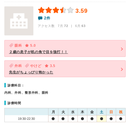
3.59
2件
アクセス数 7月:
72
| 6月:
63
眼科
5.0
２歳の息子が机の角で目を強打！！
外科
やけど
3.5
先生がちょっぴり怖かった
診療科目：
内科、外科、整形外科、眼科
診療時間
月
火
水
木
金
土
日
祝
19:30-22:30