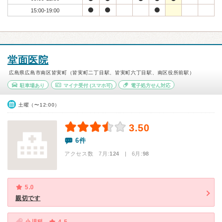
15:00-19:00
堂面医院
広島県広島市南区皆実町（皆実町二丁目駅、皆実町六丁目駅、南区役所前駅）
駐車場あり
マイナ受付
(スマホ可)
電子処方せん対応
土曜（〜12:00）
3.50
6件
アクセス数 7月:
124
| 6月:
98
5.0
親切です