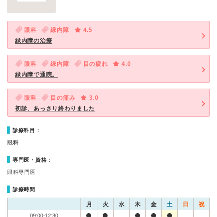
眼科
緑内障
4.5
緑内障の治療
眼科
緑内障
目の疲れ
4.0
緑内障で通院。
眼科
目の痛み
3.0
初診、あっさり終わりました
診療科目：
眼科
専門医・資格：
眼科専門医
診療時間
月
火
水
木
金
土
日
祝
09:00-12:30