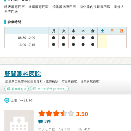
呼吸器専門医、循環器専門医、消化器病専門医、消化器内視鏡専門医、産婦人
科専門医
診療時間
月
火
水
木
金
土
日
祝
08:30-12:00
13:00-17:15
野間眼科医院
広島県広島市中区国泰寺町（鷹野橋駅、市役所前駅、日赤病院前駅）
駐車場あり
マイナ受付
(スマホ可)
土曜（〜12:30）
3.50
3件
アクセス数 7月:
336
| 6月:
412