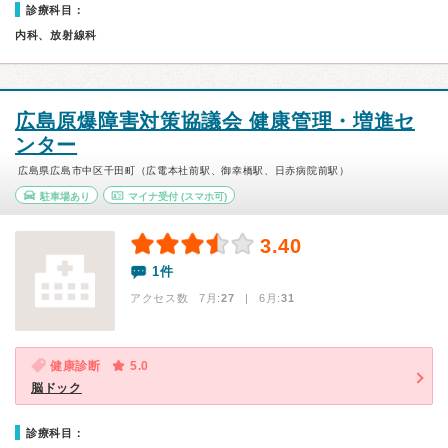
診療科目：
内科、放射線科
広島原爆障害対策協議会 健康管理・増進セ
ンター
広島県広島市中区千田町（広電本社前駅、御幸橋駅、日赤病院前駅）
駐車場あり
マイナ受付
(スマホ可)
3.40
1件
アクセス数 7月:
27
| 6月:
31
健康診断
5.0
脳ドック
診療科目：