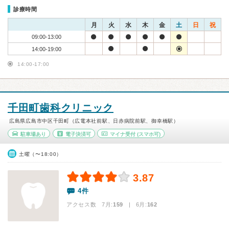
診療時間
月
火
水
木
金
土
日
祝
09:00-13:00
14:00-19:00
14:00-17:00
千田町歯科クリニック
広島県広島市中区千田町（広電本社前駅、日赤病院前駅、御幸橋駅）
駐車場あり
電子決済可
マイナ受付
(スマホ可)
土曜（〜18:00）
3.87
4件
アクセス数 7月:
159
| 6月:
162