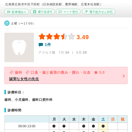
広島県広島市中区千田町（日赤病院前駅、鷹野橋駅、広電本社前駅）
駐車場あり
電子決済可
マイナ受付
電子処方せん対応
土曜（〜17:00）
3.49
1件
アクセス数 7月:
34
| 6月:
29
歯科
口臭・歯と歯茎の痛み・腫れ・出血
5.0
誠実な女性の先生
診療科目：
歯科、小児歯科、歯科口腔外科
診療時間
月
火
水
木
金
土
日
祝
09:00-13:00