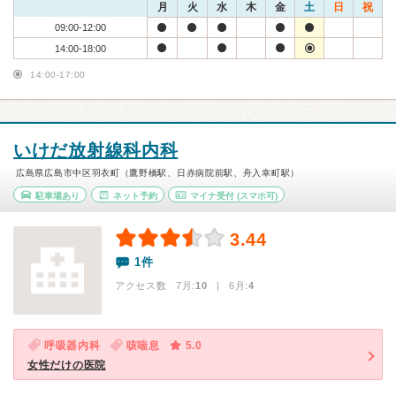
月
火
水
木
金
土
日
祝
09:00-12:00
14:00-18:00
14:00-17:00
いけだ放射線科内科
広島県広島市中区羽衣町（鷹野橋駅、日赤病院前駅、舟入幸町駅）
駐車場あり
ネット予約
マイナ受付
(スマホ可)
3.44
1件
アクセス数 7月:
10
| 6月:
4
呼吸器内科
咳喘息
5.0
女性だけの医院