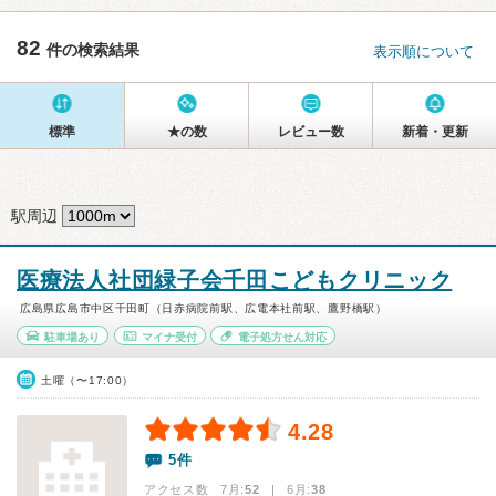
82
件の検索結果
表示順について
標準
★の数
レビュー数
新着・更新
駅周辺
医療法人社団緑子会千田こどもクリニック
広島県広島市中区千田町（日赤病院前駅、広電本社前駅、鷹野橋駅）
駐車場あり
マイナ受付
電子処方せん対応
土曜（〜17:00）
4.28
5件
アクセス数 7月:
52
| 6月:
38