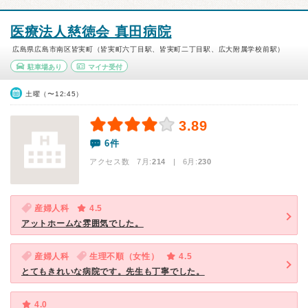
医療法人慈徳会 真田病院
広島県広島市南区皆実町（皆実町六丁目駅、皆実町二丁目駅、広大附属学校前駅）
駐車場あり
マイナ受付
土曜（〜12:45）
3.89
6件
アクセス数 7月:
214
| 6月:
230
産婦人科
4.5
アットホームな雰囲気でした。
産婦人科
生理不順（女性）
4.5
とてもきれいな病院です。先生も丁寧でした。
4.0