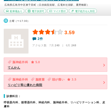
広島県広島市中区東千田町（日赤病院前駅、広電本社前駅、鷹野橋駅）
駐車場あり
電子決済可
マイナ受付
電子処方せん対応
土曜（〜17:30）
3.59
2件
アクセス数 7月:
240
| 6月:
248
脳神経外科
5.0
てんかん
脳神経外科
脳梗塞
頭が痛い
3.5
リハビリ等に優れた病院
診療科目：
呼吸器内科、循環器内科、神経内科、脳神経外科、リハビリテーション科、皮
膚科