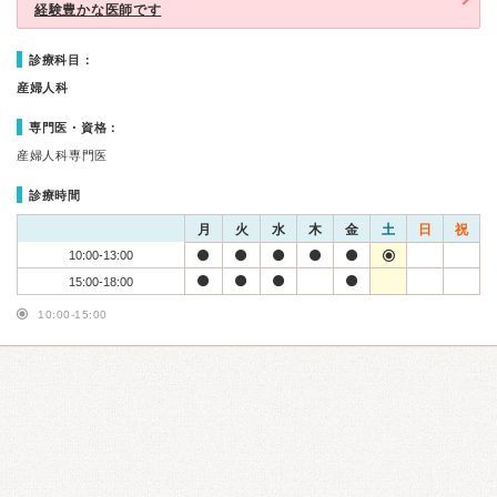
経験豊かな医師です
診療科目：
産婦人科
専門医・資格：
産婦人科専門医
診療時間
月
火
水
木
金
土
日
祝
10:00-13:00
15:00-18:00
10:00-15:00