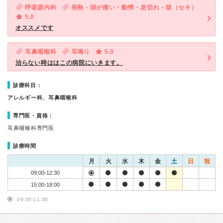
呼吸器内科
発熱・頭が痛い・動悸・息切れ・咳（セキ）
5.0
オススメです
耳鼻咽喉科
耳鳴り
5.0
治らない時ははこの病院にいきます。
診療科目：
アレルギー科、耳鼻咽喉科
専門医・資格：
耳鼻咽喉科専門医
診療時間
月
火
水
木
金
土
日
祝
09:00-12:30
15:00-18:00
09:00-11:30