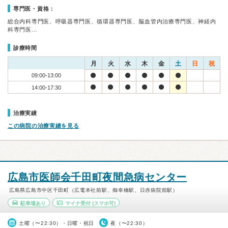
専門医・資格：
総合内科専門医、呼吸器専門医、循環器専門医、脳血管内治療専門医、神経内
科専門医…
診療時間
月
火
水
木
金
土
日
祝
09:00-13:00
14:00-17:30
治療実績
この病院の治療実績を見る
広島市医師会千田町夜間急病センター
広島県広島市中区千田町（広電本社前駅、御幸橋駅、日赤病院前駅）
駐車場あり
マイナ受付
(スマホ可)
土曜（〜22:30）・日曜・祝日
夜（〜22:30）