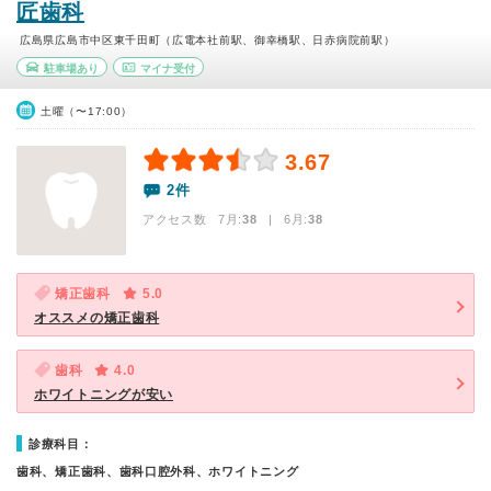
匠歯科
広島県広島市中区東千田町（広電本社前駅、御幸橋駅、日赤病院前駅）
駐車場あり
マイナ受付
土曜（〜17:00）
3.67
2件
アクセス数 7月:
38
| 6月:
38
矯正歯科
5.0
オススメの矯正歯科
歯科
4.0
ホワイトニングが安い
診療科目：
歯科、矯正歯科、歯科口腔外科、ホワイトニング