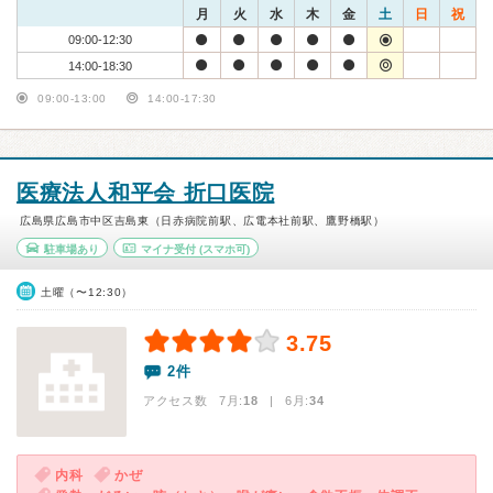
月
火
水
木
金
土
日
祝
09:00-12:30
14:00-18:30
09:00-13:00
14:00-17:30
医療法人和平会 折口医院
広島県広島市中区吉島東（日赤病院前駅、広電本社前駅、鷹野橋駅）
駐車場あり
マイナ受付
(スマホ可)
土曜（〜12:30）
3.75
2件
アクセス数 7月:
18
| 6月:
34
内科
かぜ