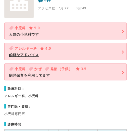
4件
アクセス数 7月:
22
| 6月:
49
小児科
5.0
人気の小児科です
アレルギー科
4.0
的確なアドバイス
小児科
かぜ
発熱（子供）
3.5
病児保育を利用してます
診療科目：
アレルギー科、小児科
専門医・資格：
小児科専門医
診療時間