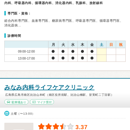
内科、呼吸器内科、循環器内科、消化器内科、乳腺科、放射線科
専門医・資格：
総合内科専門医、血液専門医、糖尿病専門医、呼吸器専門医、循環器専門医、
消化器病…
診療時間
月
火
水
木
金
土
日
祝
09:00-12:00
13:00-17:00
みなみ内科ライフケアクリニック
広島県広島市南区比治山本町（南区役所前駅、比治山橋駅、皆実町二丁目駅）
駐車場あり
マイナ受付
土曜（〜13:00）
3.37