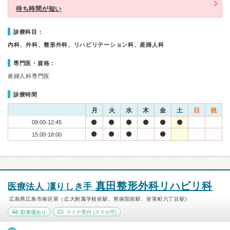
待ち時間が短い
診療科目：
内科、外科、整形外科、リハビリテーション科、産婦人科
専門医・資格：
産婦人科専門医
診療時間
月
火
水
木
金
土
日
祝
09:00-12:45
15:00-18:00
真田整形外科リハビリ科
医療法人 凜りしき手
広島県広島市南区翠（広大附属学校前駅、県病院前駅、皆実町六丁目駅）
駐車場あり
マイナ受付
(スマホ可)