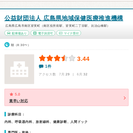
公益財団法人 広島県地域保健医療推進機構
広島県広島市南区皆実町（南区役所前駅、皆実町二丁目駅、比治山橋駅）
駐車場あり
電子決済可
マイナ受付
朝（8:30〜）
3.44
1件
アクセス数 7月:
29
| 6月:
32
5.0
素早い対応
診療科目：
内科、呼吸器内科、放射線科、健康診断、人間ドック
専門医・資格：