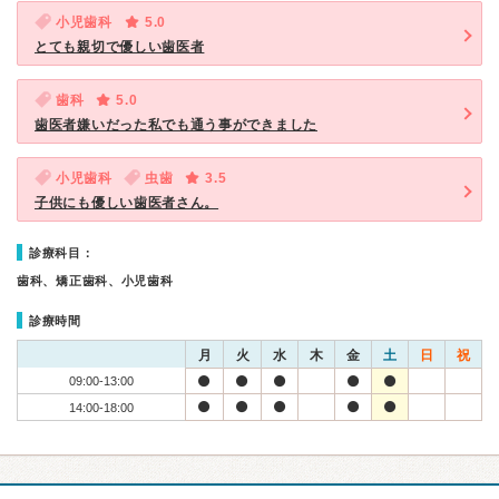
小児歯科
5.0
とても親切で優しい歯医者
歯科
5.0
歯医者嫌いだった私でも通う事ができました
小児歯科
虫歯
3.5
子供にも優しい歯医者さん。
診療科目：
歯科、矯正歯科、小児歯科
診療時間
月
火
水
木
金
土
日
祝
09:00-13:00
14:00-18:00