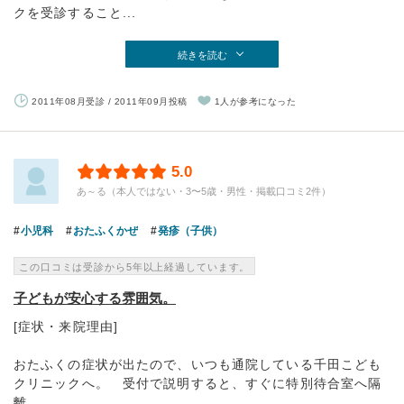
クを受診すること...
続きを読む
2011年08月受診 / 2011年09月投稿
1人が参考になった
5.0
あ～る（本人ではない・3〜5歳・男性・掲載口コミ2件）
小児科
おたふくかぜ
発疹（子供）
この口コミは受診から5年以上経過しています。
子どもが安心する雰囲気。
[症状・来院理由]
おたふくの症状が出たので、いつも通院している千田こども
クリニックへ。 受付で説明すると、すぐに特別待合室へ隔
離。