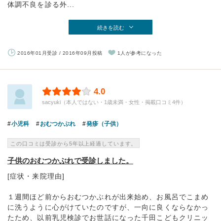
体調不良を診る外...
続きを読む
2016年01月受診 / 2016年09月投稿
1人が参考になった
4.0
sacyuki（本人ではない・1歳未満・女性・掲載口コミ4件）
小児科
おむつかぶれ
発疹（子供）
この口コミは受診から5年以上経過しています。
子供のおむつかぶれで受診しました。
[症状・来院理由]
１週間ほど前からおむつかぶれが出来始め、お風呂でこまめ
に洗うように心がけていたのですが、一向に良くならなかっ
たため、以前乳児検診でお世話になった千田こどもクリニッ