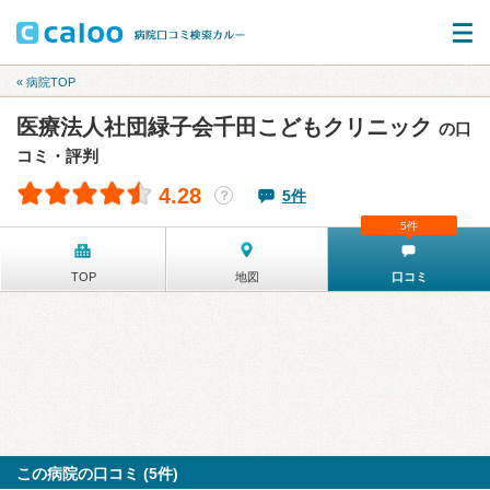
« 病院TOP
医療法人社団緑子会千田こどもクリニック
の口
コミ・評判
4.28
5件
？
5件
TOP
地図
口コミ
この病院の口コミ (5件)