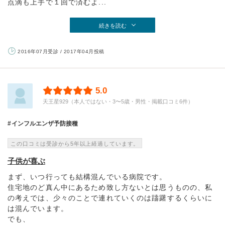
点滴も上手で１回で済むよ...
続きを読む
2016年07月受診 / 2017年04月投稿
5.0
天王星929（本人ではない・3〜5歳・男性・掲載口コミ6件）
インフルエンザ予防接種
この口コミは受診から5年以上経過しています。
子供が喜ぶ
まず、いつ行っても結構混んでいる病院です。
住宅地のど真ん中にあるため致し方ないとは思うものの、私
の考えでは、少々のことで連れていくのは躊躇するくらいに
は混んでいます。
でも、