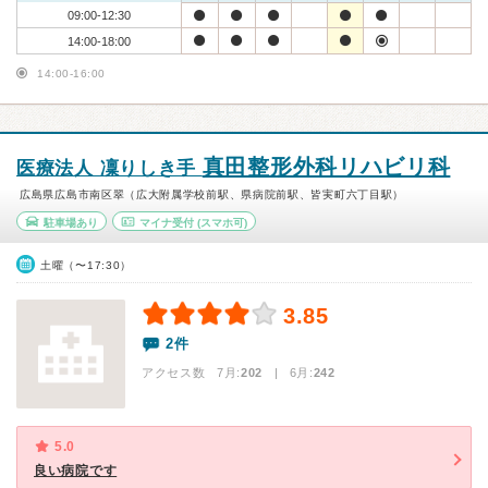
09:00-12:30
14:00-18:00
14:00-16:00
真田整形外科リハビリ科
医療法人 凜りしき手
広島県広島市南区翠（広大附属学校前駅、県病院前駅、皆実町六丁目駅）
駐車場あり
マイナ受付
(スマホ可)
土曜（〜17:30）
3.85
2件
アクセス数 7月:
202
| 6月:
242
5.0
良い病院です