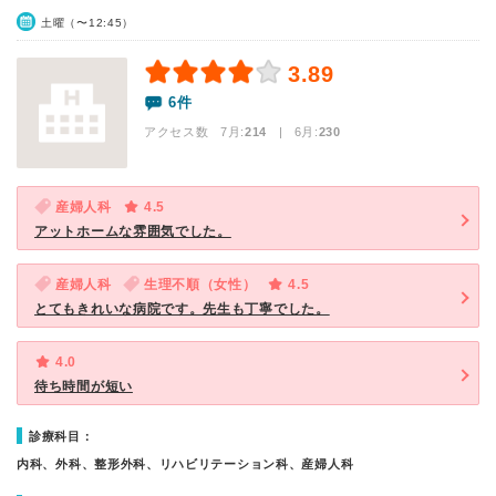
土曜（〜12:45）
3.89
6件
アクセス数 7月:
214
| 6月:
230
産婦人科
4.5
アットホームな雰囲気でした。
産婦人科
生理不順（女性）
4.5
とてもきれいな病院です。先生も丁寧でした。
4.0
待ち時間が短い
診療科目：
内科、外科、整形外科、リハビリテーション科、産婦人科