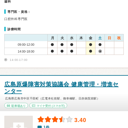
歯科
専門医・資格：
口腔外科専門医
診療時間
月
火
水
木
金
土
日
祝
09:00-12:00
14:00-18:00
14:00-17:00
広島原爆障害対策協議会 健康管理・増進セ
ンター
広島県広島市中区千田町（広電本社前駅、御幸橋駅、日赤病院前駅）
駐車場あり
マイナ受付
(スマホ可)
3.40
1件