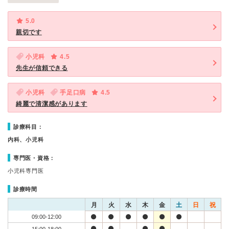
5.0
親切です
小児科
4.5
先生が信頼できる
小児科
手足口病
4.5
綺麗で清潔感があります
診療科目：
内科、小児科
専門医・資格：
小児科専門医
診療時間
月
火
水
木
金
土
日
祝
09:00-12:00