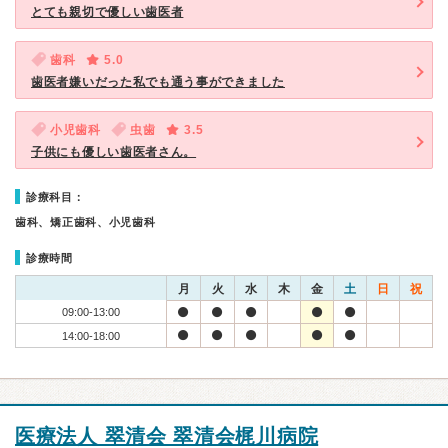
とても親切で優しい歯医者
歯科
5.0
歯医者嫌いだった私でも通う事ができました
小児歯科
虫歯
3.5
子供にも優しい歯医者さん。
診療科目：
歯科、矯正歯科、小児歯科
診療時間
月
火
水
木
金
土
日
祝
09:00-13:00
14:00-18:00
医療法人 翠清会 翠清会梶川病院