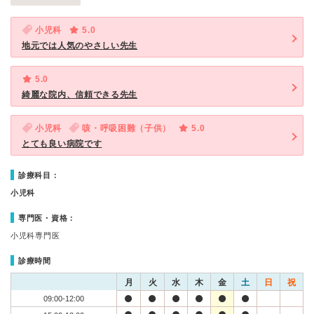
小児科
5.0
地元では人気のやさしい先生
5.0
綺麗な院内、信頼できる先生
小児科
咳・呼吸困難（子供）
5.0
とても良い病院です
診療科目：
小児科
専門医・資格：
小児科専門医
診療時間
月
火
水
木
金
土
日
祝
09:00-12:00