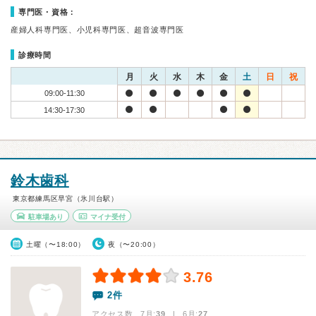
専門医・資格：
産婦人科専門医、小児科専門医、超音波専門医
診療時間
月
火
水
木
金
土
日
祝
09:00-11:30
14:30-17:30
鈴木歯科
東京都練馬区早宮（氷川台駅）
駐車場あり
マイナ受付
土曜（〜18:00）
夜（〜20:00）
3.76
2件
アクセス数 7月:
39
| 6月:
27