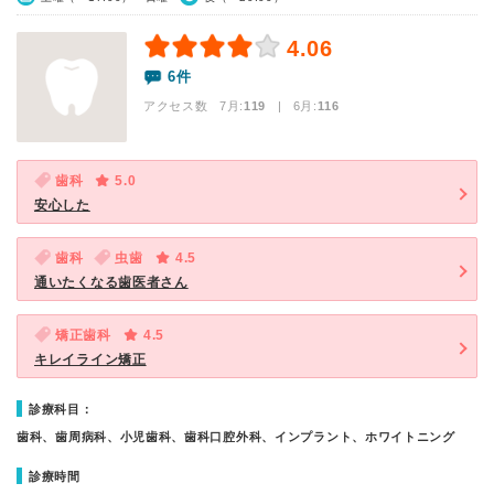
4.06
6件
アクセス数 7月:
119
| 6月:
116
歯科
5.0
安心した
歯科
虫歯
4.5
通いたくなる歯医者さん
矯正歯科
4.5
キレイライン矯正
診療科目：
歯科、歯周病科、小児歯科、歯科口腔外科、インプラント、ホワイトニング
診療時間