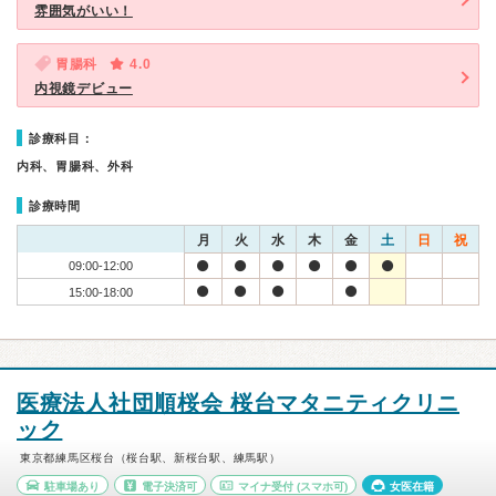
雰囲気がいい！
胃腸科
4.0
内視鏡デビュー
診療科目：
内科、胃腸科、外科
診療時間
月
火
水
木
金
土
日
祝
09:00-12:00
15:00-18:00
医療法人社団順桜会 桜台マタニティクリニ
ック
東京都練馬区桜台（桜台駅、新桜台駅、練馬駅）
駐車場あり
電子決済可
マイナ受付
(スマホ可)
女医在籍