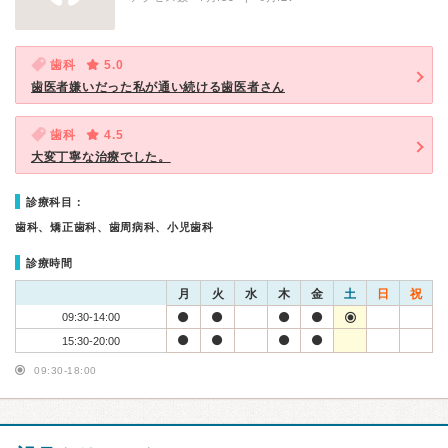
歯科
5.0
歯医者嫌いだった私が通い続ける歯医者さん
歯科
4.5
大変丁寧な治療でした。
診療科目：
歯科、矯正歯科、歯周病科、小児歯科
診療時間
月
火
水
木
金
土
日
祝
09:30-14:00
15:30-20:00
09:30-18:00