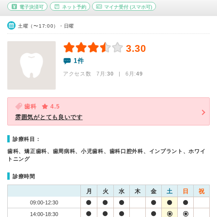
電子決済可
ネット予約
マイナ受付
(スマホ可)
土曜（〜17:00）・日曜
3.30
1件
アクセス数 7月:
30
| 6月:
49
歯科
4.5
雰囲気がとても良いです
診療科目：
歯科、矯正歯科、歯周病科、小児歯科、歯科口腔外科、インプラント、ホワイ
トニング
診療時間
月
火
水
木
金
土
日
祝
09:00-12:30
14:00-18:30