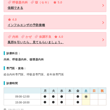
呼吸器内科
咳（セキ）
5.0
信頼できる
4.0
インフルエンザの予防接種
内科
かぜ
体調不良
4.0
風邪を引いたら、見てもらいましょう。
診療科目：
内科、呼吸器内科、循環器内科
専門医・資格：
総合内科専門医、呼吸器専門医、老年病専門医
診療時間
月
火
水
木
金
土
日
祝
09:00-12:00
15:00-18:00
09:00-12:30