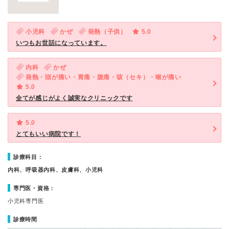
小児科
かぜ
発熱（子供）
5.0
いつもお世話になっています。
内科
かぜ
発熱・頭が痛い・胃痛・腹痛・咳（セキ）・喉が痛い
5.0
全てが感じがよく誠実なクリニックです
5.0
とてもいい病院です！
診療科目：
内科、呼吸器内科、皮膚科、小児科
専門医・資格：
小児科専門医
診療時間