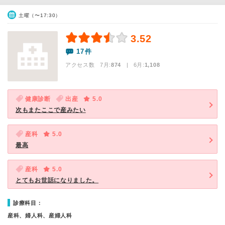
土曜（〜17:30）
3.52
17件
アクセス数 7月:
874
| 6月:
1,108
健康診断
出産
5.0
次もまたここで産みたい
産科
5.0
最高
産科
5.0
とてもお世話になりました。
診療科目：
産科、婦人科、産婦人科