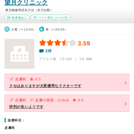
望月クリニック
東京都練馬区氷川台（氷川台駅）
駐車場あり
マイナ受付
(スマホ可)
土曜（〜13:00）
夜（〜20:00）
3.59
2件
アクセス数 7月:
117
| 6月:
100
皮膚科
4.5
クセはありますが大変優秀なドクターです
皮膚科
皮膚の発疹・かゆみ
4.0
評判が良いようです
診療科目：
皮膚科