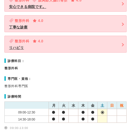
整形外科
股関節大腿の骨折
4.0
安心できる病院です。
整形外科
4.0
丁寧な診察
整形外科
4.0
リハビリ
診療科目：
整形外科
専門医・資格：
整形外科専門医
診療時間
月
火
水
木
金
土
日
祝
09:00-12:30
14:30-18:00
09:00-13:00