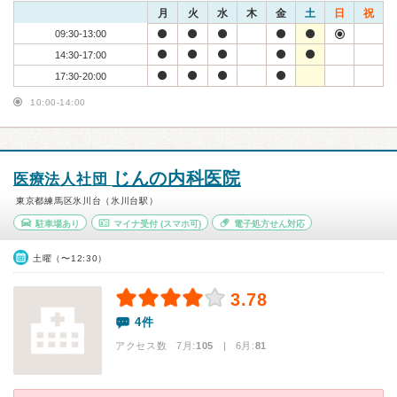
月
火
水
木
金
土
日
祝
09:30-13:00
14:30-17:00
17:30-20:00
10:00-14:00
じんの内科医院
医療法人社団
東京都練馬区氷川台（氷川台駅）
駐車場あり
マイナ受付
(スマホ可)
電子処方せん対応
土曜（〜12:30）
3.78
4件
アクセス数 7月:
105
| 6月:
81