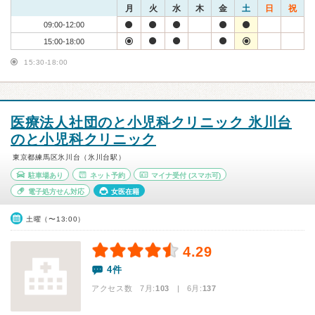
月
火
水
木
金
土
日
祝
09:00-12:00
15:00-18:00
15:30-18:00
医療法人社団のと小児科クリニック 氷川台
のと小児科クリニック
東京都練馬区氷川台（氷川台駅）
駐車場あり
ネット予約
マイナ受付
(スマホ可)
電子処方せん対応
女医在籍
土曜（〜13:00）
4.29
4件
アクセス数 7月:
103
| 6月:
137