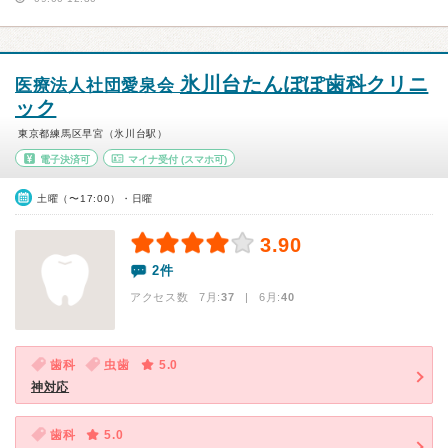
氷川台たんぽぽ歯科クリニ
医療法人社団愛泉会
ック
東京都練馬区早宮（氷川台駅）
電子決済可
マイナ受付
(スマホ可)
土曜（〜17:00）・日曜
3.90
2件
アクセス数 7月:
37
| 6月:
40
歯科
虫歯
5.0
神対応
歯科
5.0