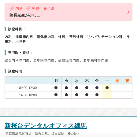
内科
発熱
4.0
院長先生が少し…
診療科目：
内科、循環器内科、消化器内科、外科、整形外科、リハビリテーション科、皮
膚科、小児科
専門医・資格：
総合内科専門医、老年病専門医、認知症専門医、老年精神専門医
診療時間
月
火
水
木
金
土
日
祝
09:00-12:30
14:30-18:00
新桜台デンタルオフィス練馬
東京都練馬区羽沢（新桜台駅、江古田駅、桜台駅）