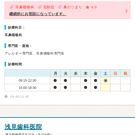
耳鼻咽喉科
花粉症
鼻のつまり
4.0
継続的にお世話になっています。
診療科目：
耳鼻咽喉科
専門医・資格：
アレルギー専門医、耳鼻咽喉科専門医
診療時間
月
火
水
木
金
土
日
祝
09:15-12:30
15:00-18:30
08:45-11:45
浅見歯科医院
東京都練馬区氷川台（氷川台駅）