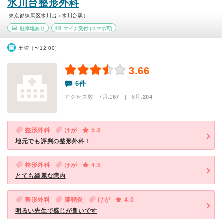
氷川台整形外科
東京都練馬区氷川台（氷川台駅）
駐車場あり
マイナ受付
(スマホ可)
土曜（〜12:00）
3.66
6件
アクセス数 7月:
167
| 6月:
204
整形外科
けが
5.0
地元でも評判の整形外科！
整形外科
けが
4.5
とても綺麗な院内
整形外科
腱鞘炎
けが
4.0
明るい先生で感じが良いです