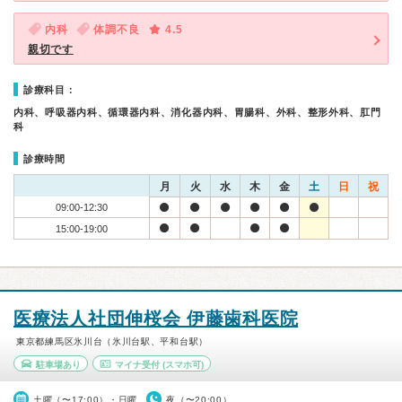
内科
体調不良
4.5
親切です
診療科目：
内科、呼吸器内科、循環器内科、消化器内科、胃腸科、外科、整形外科、肛門
科
診療時間
月
火
水
木
金
土
日
祝
09:00-12:30
15:00-19:00
医療法人社団伸桜会 伊藤歯科医院
東京都練馬区氷川台（氷川台駅、平和台駅）
駐車場あり
マイナ受付
(スマホ可)
土曜（〜17:00）・日曜
夜（〜20:00）