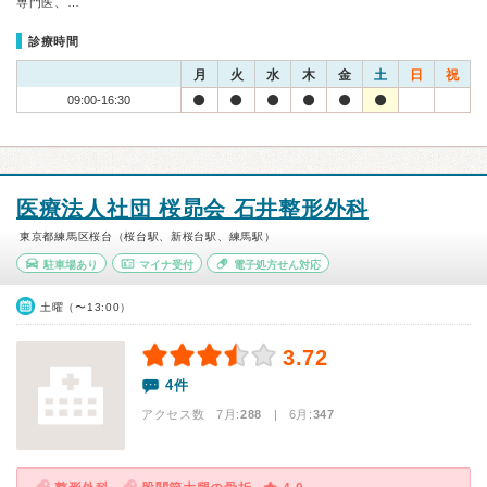
専門医、…
診療時間
月
火
水
木
金
土
日
祝
09:00-16:30
医療法人社団 桜昴会 石井整形外科
東京都練馬区桜台（桜台駅、新桜台駅、練馬駅）
駐車場あり
マイナ受付
電子処方せん対応
土曜（〜13:00）
3.72
4件
アクセス数 7月:
288
| 6月:
347