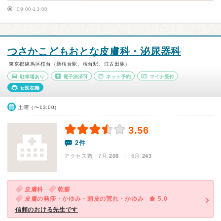
09:00-13:00
つさかこどもおとな皮膚科・泌尿器科
東京都練馬区桜台（新桜台駅、桜台駅、江古田駅）
駐車場あり
電子決済可
ネット予約
マイナ受付
女医在籍
土曜（〜13:00）
3.56
2件
アクセス数 7月:
208
| 6月:
243
皮膚科
乾癬
皮膚の発疹・かゆみ・頭皮の荒れ・かゆみ
5.0
信頼のおける先生です