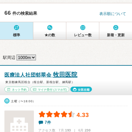
66
件の検索結果
表示順について
標準
★の数
レビュー数
新着・更新
駅周辺
牧田医院
医療法人社団郁翠会
東京都練馬区桜台（桜台駅、新桜台駅、練馬駅）
ネット予約
マイナ受付
(スマホ可)
女医在籍
土曜（〜18:00）
4.33
7件
アクセス数 7月:
193
| 6月:
230