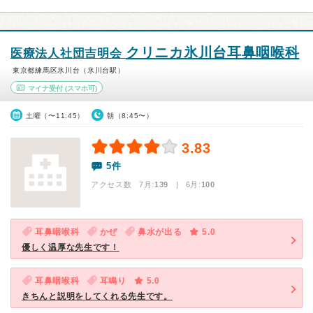
クリニカ氷川台耳鼻咽喉科
医療法人社団吉明会
東京都練馬区氷川台（氷川台駅）
マイナ受付
(スマホ可)
土曜（〜11:45）
朝（8:45〜）
3.83
5件
アクセス数 7月:
139
| 6月:
100
耳鼻咽喉科
かぜ
鼻水が出る
5.0
優しく温厚な先生です！
耳鼻咽喉科
耳鳴り
5.0
きちんと説明をしてくれる先生です。