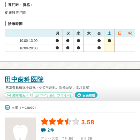
専門医・資格：
皮膚科専門医
診療時間
月
火
水
木
金
土
日
祝
10:00-13:00
16:00-20:00
田中歯科医院
東京都板橋区小茂根（小竹向原駅、新桜台駅、氷川台駅）
駐車場あり
マイナ受付
(スマホ可)
女医在籍
土曜（〜18:00）
3.58
2件
アクセス数 7月:
50
| 6月:
39