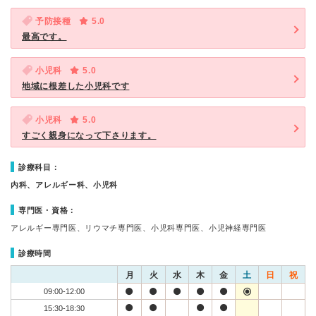
予防接種
5.0
最高です。
小児科
5.0
地域に根差した小児科です
小児科
5.0
すごく親身になって下さります。
診療科目：
内科、アレルギー科、小児科
専門医・資格：
アレルギー専門医、リウマチ専門医、小児科専門医、小児神経専門医
診療時間
月
火
水
木
金
土
日
祝
09:00-12:00
15:30-18:30