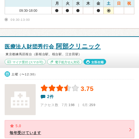
月
火
水
木
金
土
日
祝
09:30-18:00
09:30-13:00
阿部クリニック
医療法人財団秀行会
東京都練馬区桜台（新桜台駅、桜台駅、江古田駅）
マイナ受付
(スマホ可)
電子処方せん対応
女医在籍
土曜（〜12:30）
3.75
2件
アクセス数 7月:
198
| 6月:
259
5.0
毎年受けています