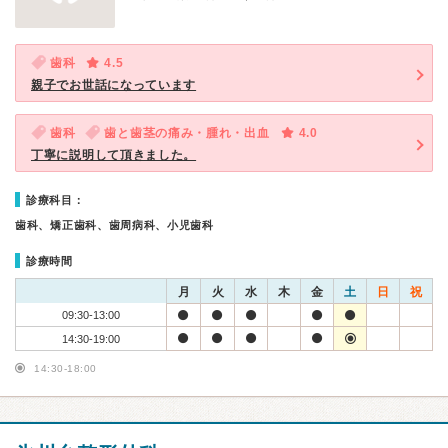
歯科
4.5
親子でお世話になっています
歯科
歯と歯茎の痛み・腫れ・出血
4.0
丁寧に説明して頂きました。
診療科目：
歯科、矯正歯科、歯周病科、小児歯科
診療時間
月
火
水
木
金
土
日
祝
09:30-13:00
14:30-19:00
14:30-18:00