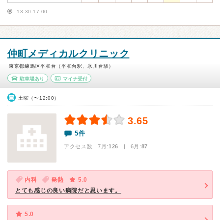
13:30-17:00
仲町メディカルクリニック
東京都練馬区平和台（平和台駅、氷川台駅）
駐車場あり
マイナ受付
土曜（〜12:00）
3.65
5件
アクセス数 7月:
126
| 6月:
87
内科
発熱
5.0
とても感じの良い病院だと思います。
5.0