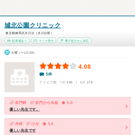
城北公園クリニック
東京都練馬区氷川台（氷川台駅）
駐車場あり
マイナ受付
電子処方せん対応
土曜（〜12:30）
4.08
5件
アクセス数 7月:
246
| 6月:
174
肛門科
肛門から出血
5.0
優しい先生です。
外科
けが
5.0
優しい先生です