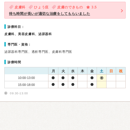
皮膚科
ひょう疽
皮膚のできもの
3.5
待ち時間が長いが適切な治療をしてもらいました
診療科目：
皮膚科、美容皮膚科、泌尿器科
専門医・資格：
泌尿器科専門医、透析専門医、皮膚科専門医
診療時間
月
火
水
木
金
土
日
祝
10:00-13:00
15:00-18:00
09:30-13:00