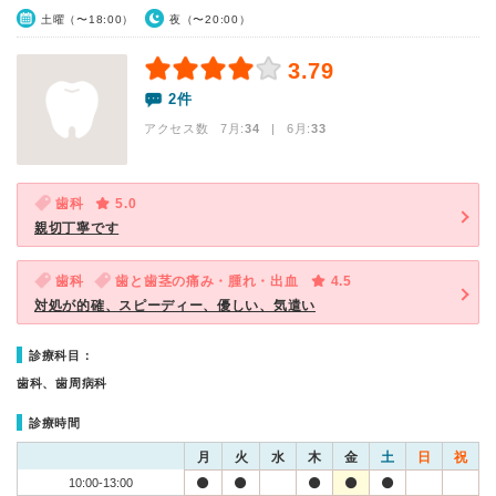
土曜（〜18:00）
夜（〜20:00）
3.79
2件
アクセス数 7月:
34
| 6月:
33
歯科
5.0
親切丁寧です
歯科
歯と歯茎の痛み・腫れ・出血
4.5
対処が的確、スピーディー、優しい、気遣い
診療科目：
歯科、歯周病科
診療時間
月
火
水
木
金
土
日
祝
10:00-13:00