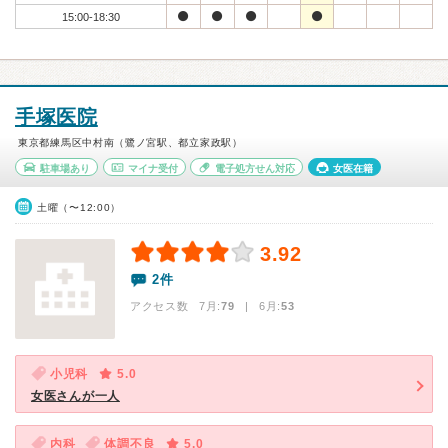
15:00-18:30
手塚医院
東京都練馬区中村南（鷺ノ宮駅、都立家政駅）
駐車場あり
マイナ受付
電子処方せん対応
女医在籍
土曜（〜12:00）
3.92
2件
アクセス数 7月:
79
| 6月:
53
小児科
5.0
女医さんが一人
内科
体調不良
5.0