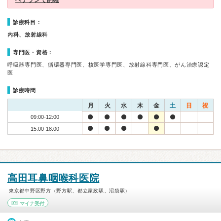
ベテランで的確
診療科目：
内科、放射線科
専門医・資格：
呼吸器専門医、循環器専門医、核医学専門医、放射線科専門医、がん治療認定
医
診療時間
月
火
水
木
金
土
日
祝
09:00-12:00
15:00-18:00
高田耳鼻咽喉科医院
東京都中野区野方（野方駅、都立家政駅、沼袋駅）
マイナ受付