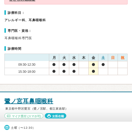
診療科目：
アレルギー科、耳鼻咽喉科
専門医・資格：
耳鼻咽喉科専門医
診療時間
月
火
水
木
金
土
日
祝
09:30-12:30
15:30-18:00
鷺ノ宮耳鼻咽喉科
東京都中野区鷺宮（鷺ノ宮駅、都立家政駅）
マイナ受付
(スマホ可)
女医在籍
土曜（〜12:30）