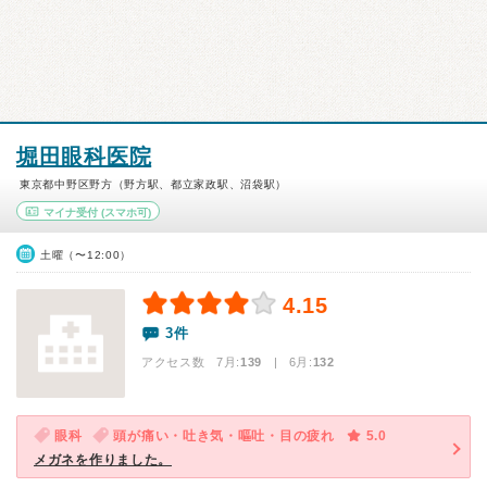
堀田眼科医院
東京都中野区野方（野方駅、都立家政駅、沼袋駅）
マイナ受付
(スマホ可)
土曜（〜12:00）
4.15
3件
アクセス数 7月:
139
| 6月:
132
眼科
頭が痛い・吐き気・嘔吐・目の疲れ
5.0
メガネを作りました。