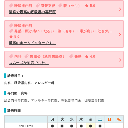
呼吸器内科
気管支炎
咳（セキ）
5.0
鷺宮で最高の呼吸器の専門医
呼吸器内科
発熱・頭が痛い・だるい・咳（セキ）・喉が痛い・吐き気・嘔吐・体調不良
5.0
最高のホームドクターです。
内科
胃腸炎（急性胃腸炎）
発熱
4.0
スムーズな対応でした。
診療科目：
内科、呼吸器内科、アレルギー科
専門医・資格：
総合内科専門医、アレルギー専門医、呼吸器専門医、循環器専門医
診療時間
月
火
水
木
金
土
日
祝
09:00-12:00