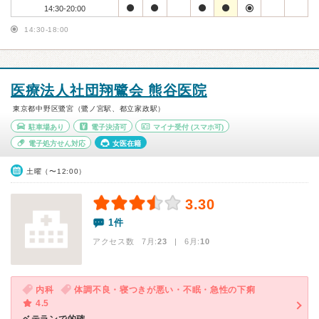
14:30-20:00
14:30-18:00
医療法人社団翔鷺会 熊谷医院
東京都中野区鷺宮（鷺ノ宮駅、都立家政駅）
駐車場あり
電子決済可
マイナ受付
(スマホ可)
電子処方せん対応
女医在籍
土曜（〜12:00）
3.30
1件
アクセス数 7月:
23
| 6月:
10
内科
体調不良・寝つきが悪い・不眠・急性の下痢
4.5