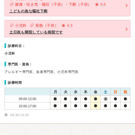
腹痛・吐き気・嘔吐（子供）・下痢（子供）
5.0
こどもの急な嘔吐下痢
小児科
発熱（子供）
4.5
土日祝も開院している病院です
診療科目：
小児科
専門医・資格：
アレルギー専門医、血液専門医、小児科専門医
診療時間
月
火
水
木
金
土
日
祝
09:00-12:00
15:00-17:00
08:30-10:30