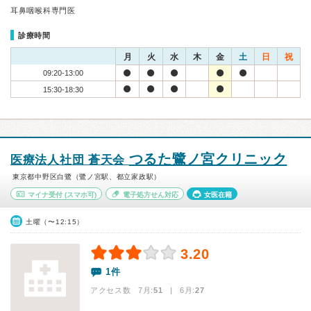
耳鼻咽喉科専門医
診療時間
月
火
水
木
金
土
日
祝
09:20-13:00
15:30-18:30
つるた鷺ノ宮クリニック
医療法人社団 蒼天会
東京都中野区白鷺（鷺ノ宮駅、都立家政駅）
マイナ受付
(スマホ可)
電子処方せん対応
女医在籍
土曜（〜12:15）
3.20
1件
アクセス数 7月:
51
| 6月:
27