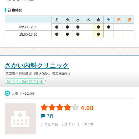
診療時間
月
火
水
木
金
土
日
祝
09:30-12:30
15:00-18:30
さかい内科クリニック
東京都中野区鷺宮（鷺ノ宮駅、都立家政駅）
マイナ受付
(スマホ可)
土曜（〜12:00）
4.08
3件
アクセス数 7月:
158
| 6月:
98