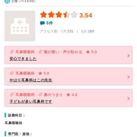
土曜（〜13:00）
3.54
6件
アクセス数 7月:
221
| 6月:
189
耳鼻咽喉科
喉が痛い・声が枯れる
5.0
安心できました
耳鼻咽喉科
5.0
やはり耳鼻科はこの先生
耳鼻咽喉科
鼻のつまり
4.0
子どもが多い耳鼻科です
診療科目：
耳鼻咽喉科
専門医・資格：