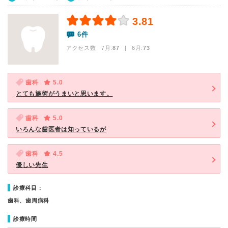
3.81
6件
アクセス数 7月:
87
| 6月:
73
歯科
5.0
とても施術がうまいと思います。
歯科
5.0
いろんな歯医者は知っているが
歯科
4.5
優しい先生
診療科目：
歯科、歯周病科
診療時間