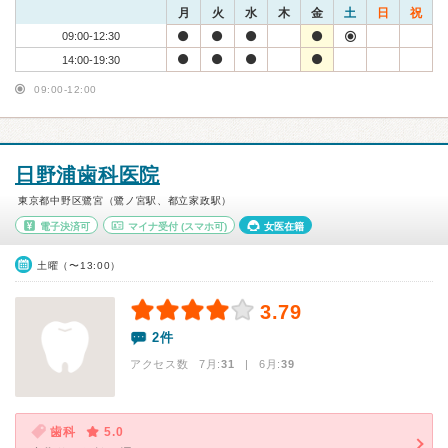
月
火
水
木
金
土
日
祝
09:00-12:30
14:00-19:30
09:00-12:00
日野浦歯科医院
東京都中野区鷺宮（鷺ノ宮駅、都立家政駅）
電子決済可
マイナ受付
(スマホ可)
女医在籍
土曜（〜13:00）
3.79
2件
アクセス数 7月:
31
| 6月:
39
歯科
5.0