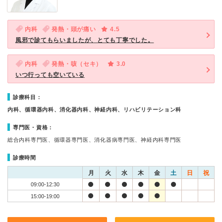
内科
発熱・頭が痛い
4.5
風邪で診てもらいましたが、とても丁寧でした。
内科
発熱・咳（セキ）
3.0
いつ行っても空いている
診療科目：
内科、循環器内科、消化器内科、神経内科、リハビリテーション科
専門医・資格：
総合内科専門医、循環器専門医、消化器病専門医、神経内科専門医
診療時間
月
火
水
木
金
土
日
祝
09:00-12:30
15:00-19:00