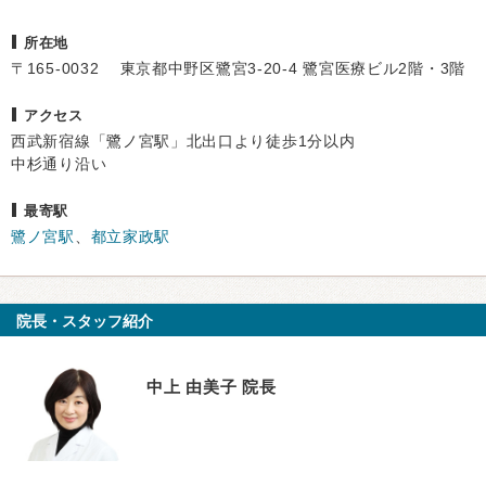
所在地
〒165-0032 東京都中野区鷺宮3-20-4 鷺宮医療ビル2階・3階
アクセス
西武新宿線「鷺ノ宮駅」北出口より徒歩1分以内
中杉通り沿い
最寄駅
鷺ノ宮駅
、
都立家政駅
院長・スタッフ紹介
中上 由美子 院長