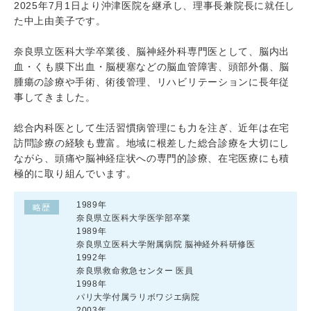
2025年7月1日より沖津医院を継承し、理事長兼院長に就任し
た中上由美子です。
奈良県立医科大学卒業後、脳神経外科専門医として、脳内出
血・くも膜下出血・脳梗塞などの脳血管障害、頭部外傷、脳
腫瘍の診療や手術、術後管理、リハビリテーションに長年従
事してきました。
総合内科医として生活習慣病管理にも力を注ぎ、近年は在宅
訪問診療の経験も豊富。地域に根差した総合診療を大切にし
ながら、頭痛や脳神経症状への専門的診療、在宅医療にも積
極的に取り組んでいます。
1989年
略歴
奈良県立医科大学医学部卒業
1989年
奈良県立医科大学附属病院 脳神経外科研修医
1992年
奈良県救命救急センター 医員
1998年
パリ大学付属ラリボワジエ病院
2003年