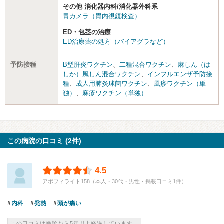
その他 消化器内科/消化器外科系
胃カメラ（胃内視鏡検査）
ED・包茎の治療
ED治療薬の処方（バイアグラなど）
予防接種
B型肝炎ワクチン
、
二種混合ワクチン
、
麻しん（は
しか）風しん混合ワクチン
、
インフルエンザ予防接
種
、
成人用肺炎球菌ワクチン
、
風疹ワクチン（単
独）
、
麻疹ワクチン（単独）
この病院の口コミ (2件)
4.5
アポフィライト158（本人・30代・男性・掲載口コミ1件）
内科
発熱
頭が痛い
この口コミは受診から5年以上経過しています。