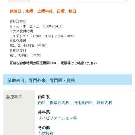
休診日：水曜、土曜午後、日曜、祝日
※往診時間
月・火・木・金・土 13:00～14:30
※外来受付時間
［午前］9:00～12:00 ［午後］15:00～18:45
※消化器科
第1、2、4土曜日［午前］
※循環器科
第1、3月曜日［午前］
正確な診療時間は医療機関のHP・電話等でご確認ください
診療科目、専門外来、専門医・資格
診療科目
内科系
内科
、
循環器内科
、
消化器内科
、
神経内科
外科系
リハビリテーション科
その他
予防接種