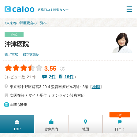
«東京都中野区鷺宮の一覧へ
公式
沖津医院
鷺ノ宮駅
都立家政駅
3.55
？
2件
19件
( レビュー数
21
件…
)
地図
東京都中野区鷺宮3-20-4 鷺宮医療ビル2階・3階【
】
女医在籍
マイナ受付
オンライン診療対応
土曜も診療
21件
TOP
診療案内
地図
口コミ