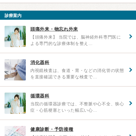
診療案内
頭痛外来・物忘れ外来
【頭痛外来】 当院では、脳神経外科専門医に
よる専門的な診療体制を整え…
消化器科
内視鏡検査は、食道・胃・などの消化管の状態
を直接確認できる重要な検査で…
循環器科
当院の循環器診療では、不整脈や心不全、狭心
症・心筋梗塞といった幅広い心…
健康診断・予防接種