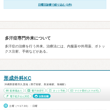
日曜日診療で絞り込む (1件)
多汗症専門外来について
多汗症の治療を行う外来。治療法には、内服薬や外用薬、ボトッ
クス注射、手術などがある。
形成外科KC
沖縄県那覇市久茂地（県庁前駅、美栄橋駅、旭橋駅）
駐車場あり
電子決済可
ネット予約
マイナ受付
(スマホ可)
電子処方せん対応
女医在籍
土曜（〜17:30）・日曜