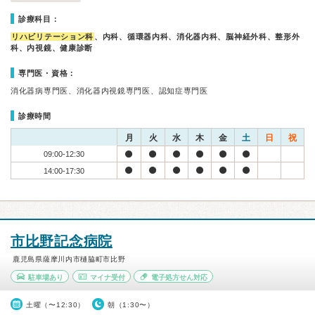
診療科目：
リハビリテーション科
、内科、循環器内科、消化器内科、脳神経外科、整形外
科、内視鏡、健康診断
専門医・資格：
消化器病専門医、消化器内視鏡専門医、認知症専門医
診療時間
月
火
水
木
金
土
日
祝
09:00-12:30
14:00-17:30
市比野記念病院
鹿児島県薩摩川内市樋脇町市比野
駐車場あり
マイナ受付
電子処方せん対応
土曜（〜12:30）
朝（1:30〜）