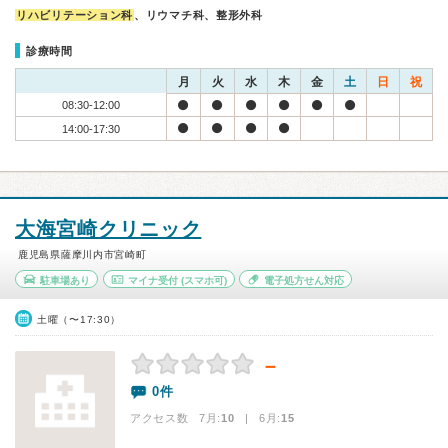
リハビリテーション科
、リウマチ科、整形外科
診療時間
月
火
水
木
金
土
日
祝
08:30-12:00
14:00-17:30
大海宮崎クリニック
鹿児島県薩摩川内市宮崎町
駐車場あり
マイナ受付
(スマホ可)
電子処方せん対応
土曜（〜17:30）
－
0件
アクセス数 7月:
10
| 6月:
15