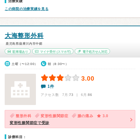
治療実績
この病院の治療実績を見る
大海整形外科
鹿児島県薩摩川内市中郷
駐車場あり
マイナ受付
(スマホ可)
電子処方せん対応
土曜（〜12:00）
朝（8:30〜）
3.00
1件
アクセス数 7月:
73
| 6月:
86
整形外科
変形性膝関節症
膝の痛み
3.0
変形性膝関節症で受診
診療科目：