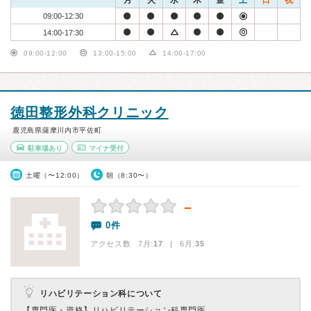
月
火
水
木
金
土
日
祝
09:00-12:30
14:00-17:30
09:00-12:00
13:00-15:00
14:00-17:00
徳田整形外科クリニック
鹿児島県薩摩川内市平佐町
駐車場あり
マイナ受付
土曜（〜12:00）
朝（8:30〜）
－
0件
アクセス数 7月:
17
| 6月:
35
リハビリテーション科について
【専門医・資格】
リハビリテーション科専門医