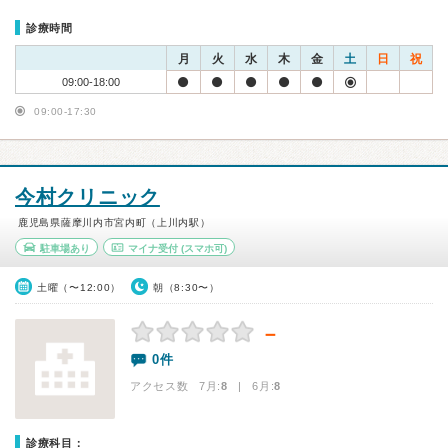
診療時間
月
火
水
木
金
土
日
祝
09:00-18:00
09:00-17:30
今村クリニック
鹿児島県薩摩川内市宮内町（上川内駅）
駐車場あり
マイナ受付
(スマホ可)
土曜（〜12:00）
朝（8:30〜）
－
0件
アクセス数 7月:
8
| 6月:
8
診療科目：