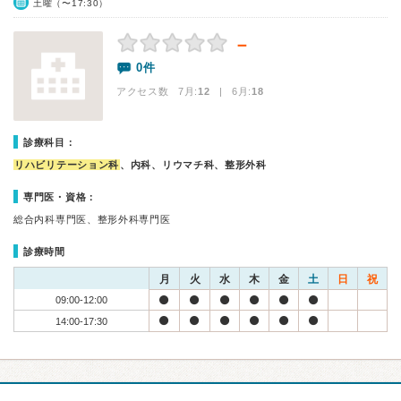
土曜（〜17:30）
－
0件
アクセス数 7月:
12
| 6月:
18
診療科目：
リハビリテーション科
、内科、リウマチ科、整形外科
専門医・資格：
総合内科専門医、整形外科専門医
診療時間
月
火
水
木
金
土
日
祝
09:00-12:00
14:00-17:30