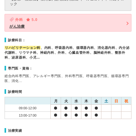
ック
外科
5.0
がん治療
診療科目：
リハビリテーション科
、内科、呼吸器内科、循環器内科、消化器内科、内分泌
代謝科、リウマチ科、神経内科、外科、心臓血管外科、脳神経外科、整形外
科、泌尿器科、小児…
専門医・資格：
総合内科専門医、アレルギー専門医、外科専門医、呼吸器専門医、循環器専門
医、消化…
診療時間
月
火
水
木
金
土
日
祝
09:00-12:00
13:00-17:00
治療実績