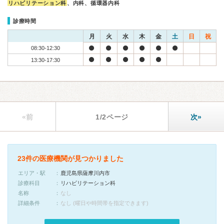
リハビリテーション科
、内科、循環器内科
診療時間
月
火
水
木
金
土
日
祝
08:30-12:30
13:30-17:30
«前
1/2ページ
次»
23件の医療機関が見つかりました
エリア・駅
鹿児島県薩摩川内市
診療科目
リハビリテーション科
名称
なし
詳細条件
なし (曜日や時間帯を指定できます)