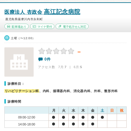
高江記念病院
医療法人 杏政会
鹿児島県薩摩川内市永利町
駐車場あり
マイナ受付
電子処方せん対応
土曜（〜12:00）
－
0件
アクセス数 7月:
7
| 6月:
5
診療科目：
リハビリテーション科
、内科、循環器内科、消化器内科、外科、整形外科
診療時間
月
火
水
木
金
土
日
祝
09:00-12:00
14:00-18:00