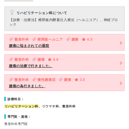
リハビリテーション科について
【診療・治療法】
椎間板内酵素注入療法（ヘルニコア）、神経ブロ
ック
整形外科
椎間板ヘルニア
腰痛
4.5
腰痛に悩まされての通院
整形外科
腰痛
4.0
腰痛の治療で行きました。
整形外科
慢性腰痛症
腰痛
3.5
腰痛の為行きました。
診療科目：
リハビリテーション科
、リウマチ科、整形外科
専門医・資格：
整形外科専門医