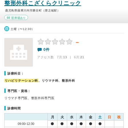
整形外科こざくらクリニック
鹿児島県薩摩川内市勝目町（隈之城駅）
駐車場あり
土曜（〜12:30）
－
0件
アクセス数 7月:
13
| 6月:
21
診療科目：
リハビリテーション科
、リウマチ科、整形外科
専門医・資格：
リウマチ専門医、整形外科専門医
診療時間
月
火
水
木
金
土
日
祝
09:00-12:30