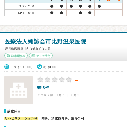
09:00-12:00
14:00-18:00
医療法人純誠会市比野温泉医院
鹿児島県薩摩川内市樋脇町市比野
駐車場あり
マイナ受付
土曜（〜18:00）
朝（8:00〜）
－
0件
アクセス数 7月:
3
| 6月:
6
診療科目：
リハビリテーション科
、内科、消化器内科、整形外科