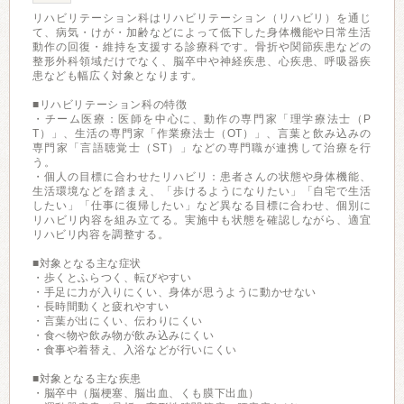
リハビリテーション科はリハビリテーション（リハビリ）を通じ
て、病気・けが・加齢などによって低下した身体機能や日常生活
動作の回復・維持を支援する診療科です。骨折や関節疾患などの
整形外科領域だけでなく、脳卒中や神経疾患、心疾患、呼吸器疾
患なども幅広く対象となります。
■リハビリテーション科の特徴
・チーム医療：医師を中心に、動作の専門家「理学療法士（P
T）」、生活の専門家「作業療法士（OT）」、言葉と飲み込みの
専門家「言語聴覚士（ST）」などの専門職が連携して治療を行
う。
・個人の目標に合わせたリハビリ：患者さんの状態や身体機能、
生活環境などを踏まえ、「歩けるようになりたい」「自宅で生活
したい」「仕事に復帰したい」など異なる目標に合わせ、個別に
リハビリ内容を組み立てる。実施中も状態を確認しながら、適宜
リハビリ内容を調整する。
■対象となる主な症状
・歩くとふらつく、転びやすい
・手足に力が入りにくい、身体が思うように動かせない
・長時間動くと疲れやすい
・言葉が出にくい、伝わりにくい
・食べ物や飲み物が飲み込みにくい
・食事や着替え、入浴などが行いにくい
■対象となる主な疾患
・脳卒中（脳梗塞、脳出血、くも膜下出血）