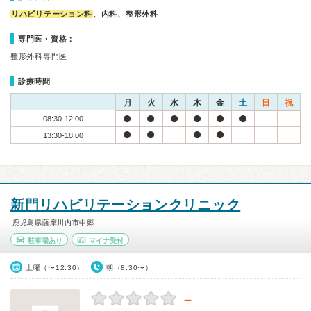
リハビリテーション科
、内科、整形外科
専門医・資格：
整形外科専門医
診療時間
月
火
水
木
金
土
日
祝
08:30-12:00
13:30-18:00
新門リハビリテーションクリニック
鹿児島県薩摩川内市中郷
駐車場あり
マイナ受付
土曜（〜12:30）
朝（8:30〜）
－