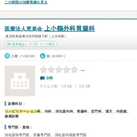
この病院の治療実績を見る
上小鶴外科胃腸科
医療法人恵泉会
鹿児島県薩摩川内市御陵下町（上川内駅）
駐車場あり
マイナ受付
土曜（〜18:00）
朝（8:00〜）
－
0件
アクセス数 7月:
15
| 6月:
19
診療科目：
リハビリテーション科
、内科、消化器内科、胃腸科、肛門科、漢方、内視鏡、
健康診断
専門医・資格：
消化器病専門医、肝臓専門医、消化器内視鏡専門医