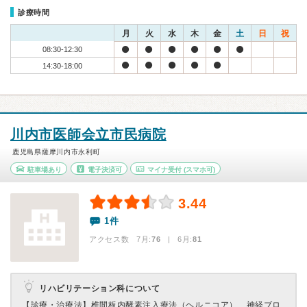
診療時間
月
火
水
木
金
土
日
祝
08:30-12:30
14:30-18:00
川内市医師会立市民病院
鹿児島県薩摩川内市永利町
駐車場あり
電子決済可
マイナ受付
(スマホ可)
3.44
1件
アクセス数 7月:
76
| 6月:
81
リハビリテーション科について
【診療・治療法】
椎間板内酵素注入療法（ヘルニコア）、神経ブロ