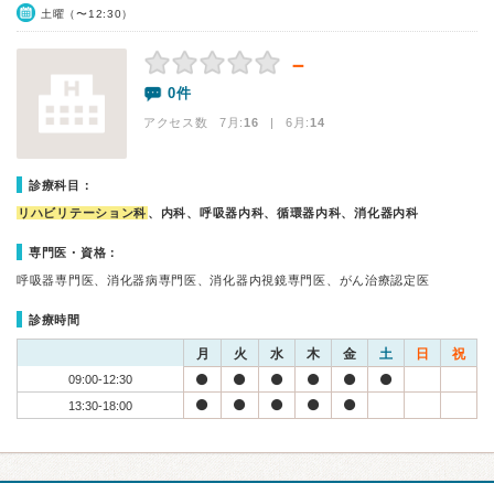
土曜（〜12:30）
－
0件
アクセス数 7月:
16
| 6月:
14
診療科目：
リハビリテーション科
、内科、呼吸器内科、循環器内科、消化器内科
専門医・資格：
呼吸器専門医、消化器病専門医、消化器内視鏡専門医、がん治療認定医
診療時間
月
火
水
木
金
土
日
祝
09:00-12:30
13:30-18:00