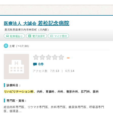
若松記念病院
医療法人 大誠会
鹿児島県薩摩川内市神田町（川内駅）
駐車場あり
電子決済可
マイナ受付
土曜（〜17:30）
－
0件
アクセス数 7月:
13
| 6月:
14
診療科目：
リハビリテーション科
、内科、胃腸科、外科、整形外科、肛門科、眼科
専門医・資格：
総合内科専門医、リウマチ専門医、外科専門医、糖尿病専門医、呼吸器専門
医、循環器…