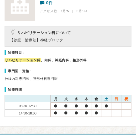
0件
アクセス数 7月:
5
| 6月:
13
リハビリテーション科について
【診療・治療法】
神経ブロック
診療科目：
リハビリテーション科
、内科、神経内科、整形外科
専門医・資格：
神経内科専門医、整形外科専門医
診療時間
月
火
水
木
金
土
日
祝
08:30-12:30
14:30-18:00