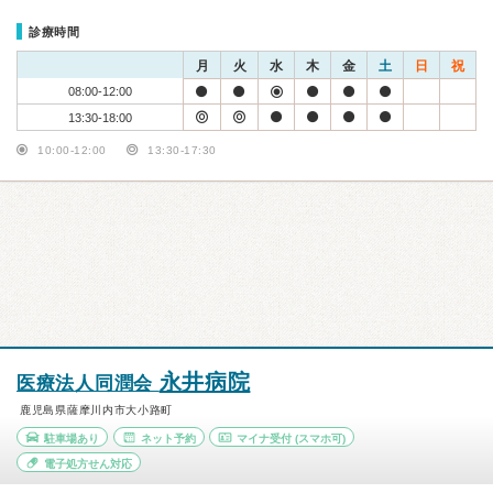
診療時間
月
火
水
木
金
土
日
祝
08:00-12:00
13:30-18:00
10:00-12:00
13:30-17:30
永井病院
医療法人同潤会
鹿児島県薩摩川内市大小路町
駐車場あり
ネット予約
マイナ受付
(スマホ可)
電子処方せん対応