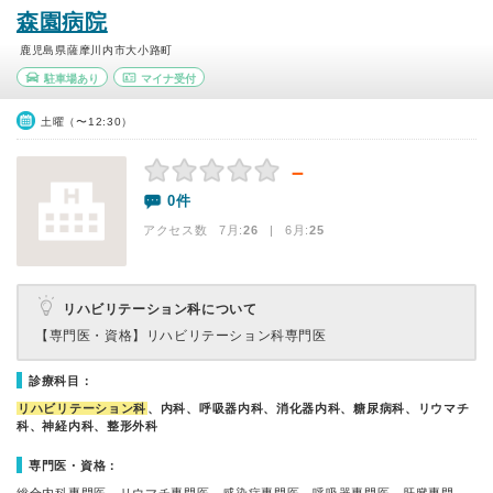
森園病院
鹿児島県薩摩川内市大小路町
駐車場あり
マイナ受付
土曜（〜12:30）
－
0件
アクセス数 7月:
26
| 6月:
25
リハビリテーション科について
【専門医・資格】
リハビリテーション科専門医
診療科目：
リハビリテーション科
、内科、呼吸器内科、消化器内科、糖尿病科、リウマチ
科、神経内科、整形外科
専門医・資格：