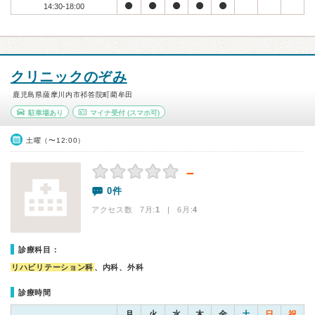
14:30-18:00
クリニックのぞみ
鹿児島県薩摩川内市祁答院町藺牟田
駐車場あり
マイナ受付
(スマホ可)
土曜（〜12:00）
－
0件
アクセス数 7月:
1
| 6月:
4
診療科目：
リハビリテーション科
、内科、外科
診療時間
月
火
水
木
金
土
日
祝