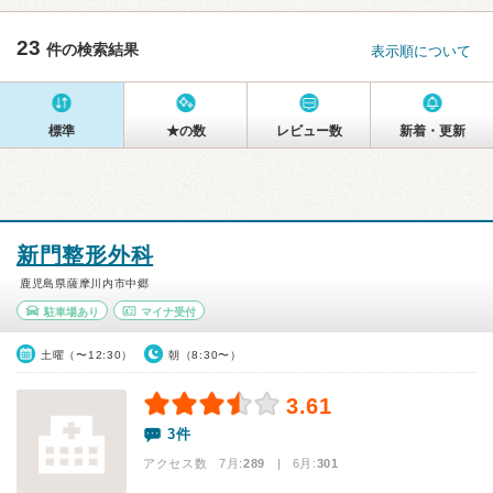
23
件の検索結果
表示順について
標準
★の数
レビュー数
新着・更新
新門整形外科
鹿児島県薩摩川内市中郷
駐車場あり
マイナ受付
土曜（〜12:30）
朝（8:30〜）
3.61
3件
アクセス数 7月:
289
| 6月:
301