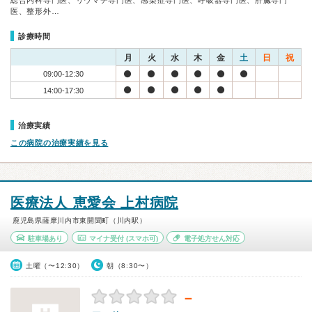
総合内科専門医、リウマチ専門医、感染症専門医、呼吸器専門医、肝臓専門
医、整形外…
診療時間
月
火
水
木
金
土
日
祝
09:00-12:30
14:00-17:30
治療実績
この病院の治療実績を見る
医療法人 恵愛会 上村病院
鹿児島県薩摩川内市東開聞町（川内駅）
駐車場あり
マイナ受付
(スマホ可)
電子処方せん対応
土曜（〜12:30）
朝（8:30〜）
－