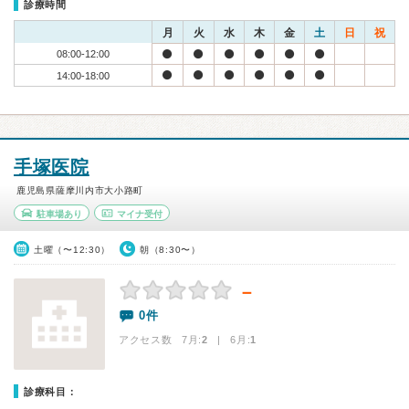
診療時間
月
火
水
木
金
土
日
祝
08:00-12:00
14:00-18:00
手塚医院
鹿児島県薩摩川内市大小路町
駐車場あり
マイナ受付
土曜（〜12:30）
朝（8:30〜）
－
0件
アクセス数 7月:
2
| 6月:
1
診療科目：