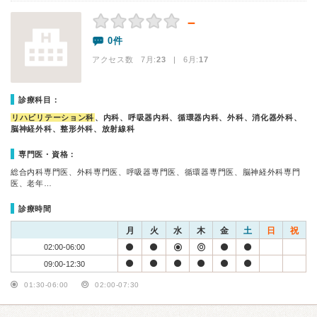
－
0件
アクセス数 7月:
23
| 6月:
17
診療科目：
リハビリテーション科
、内科、呼吸器内科、循環器内科、外科、消化器外科、
脳神経外科、整形外科、放射線科
専門医・資格：
総合内科専門医、外科専門医、呼吸器専門医、循環器専門医、脳神経外科専門
医、老年…
診療時間
月
火
水
木
金
土
日
祝
02:00-06:00
09:00-12:30
01:30-06:00
02:00-07:30