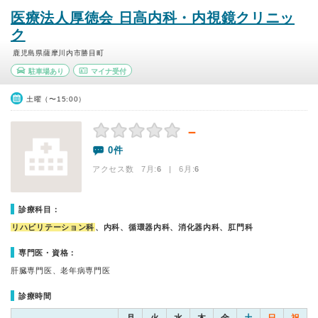
医療法人厚徳会 日高内科・内視鏡クリニッ
ク
鹿児島県薩摩川内市勝目町
駐車場あり
マイナ受付
土曜（〜15:00）
－
0件
アクセス数 7月:
6
| 6月:
6
診療科目：
リハビリテーション科
、内科、循環器内科、消化器内科、肛門科
専門医・資格：
肝臓専門医、老年病専門医
診療時間