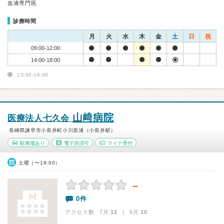
血液専門医
診療時間
月
火
水
木
金
土
日
祝
09:00-12:00
14:00-18:00
13:00-16:00
山﨑病院
医療法人七久会
長崎県諫早市小長井町小川原浦（小長井駅）
駐車場あり
電子決済可
マイナ受付
土曜（〜18:00）
－
0件
アクセス数 7月:
12
| 6月:
10