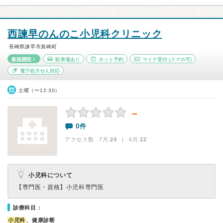
西諫早のんのこ小児科クリニック
長崎県諫早市真崎町
新規開院！
駐車場あり
ネット予約
マイナ受付
(スマホ可)
電子処方せん対応
土曜（〜12:30）
－
0件
アクセス数 7月:
24
| 6月:
22
小児科について
【専門医・資格】
小児科専門医
診療科目：
小児科
、健康診断