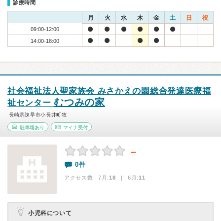
診療時間
月
火
水
木
金
土
日
祝
09:00-12:00
14:00-18:00
社会福祉法人聖家族会 みさかえの園総合発達医療福
むつみの家
祉センター
長崎県諫早市小長井町牧
駐車場あり
マイナ受付
－
0件
アクセス数 7月:
18
| 6月:
11
小児科について