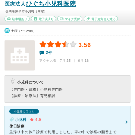
ひぐち小児科医院
医療法人
長崎県諫早市小川町（幸駅）
駐車場あり
電子決済可
マイナ受付
電子処方せん対応
土曜（〜12:00）
3.56
2件
アクセス数 7月:
25
| 6月:
16
小児科について
【専門医・資格】
小児科専門医
【診療・治療法】
育児相談
小児科の口コミ
小児科
4.5
休日診療
里帰り中の休日診療で利用しました。車の中で診察の順番まで待つことができ、診察は優しいおじさん先生でした。初めての受診で不安でしたが看護師さんも優しく先生も優しく娘も泣くことなく診てもらえました。ただ、