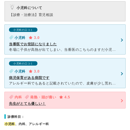
小児科について
【診療・治療法】
育児相談
小児科の口コミ
小児科
3.0
当番医でお世話になりました
冬場に子供が高熱が出てしまい、当番医のこちらのますだ小児科さんにお世話になりました。こちらは住宅街の中にあり、駐車場も3.4台くらいしか停められないのでこの日はめちゃくちゃ行列になりとても大変でした。
小児科の口コミ
小児科
3.0
病児保育がある病院です
アレルギー科でもあると記載されていたので、皮膚が少し荒れていたため受診しました。住宅地の中にありますが、案内の看板が随所にあるため迷うことなく病院につく事が出来ました。看護師さんや受付けのスタッフの方
内科
発熱・頭が痛い
4.5
先生がとても優しい！
診療科目：
小児科
、内科、アレルギー科