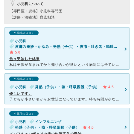
小児科について
【専門医・資格】
小児科専門医
【診療・治療法】
育児相談
小児科の口コミ
小児科
皮膚の発疹・かゆみ・発熱（子供）・腹痛・吐き気・嘔吐（子供）・発疹（子供）・下痢（子供）
5.0
色々受診した結果
私は子供が産まれてから知り合いが良いという病院には全ていってみました。その数10件程も... 評判が良すぎて毎回待ち時間1時間以上だったり、設備はいいが先生がいまいち難しい方だったり、坦々としていた
小児科の口コミ
小児科
発熱（子供）・咳・呼吸困難（子供）
4.5
優しいです。
子どもが小さい頃からお世話になっています。待ち時間が少なく、テキパキと対応してくださる病院なので、子どもがぐずることなく、すばやく診察がすんで本当に助かります。先生も、気さくな方で、子どもに優しく声を
小児科の口コミ
小児科
インフルエンザ
発熱（子供）・咳・呼吸困難（子供）
4.0