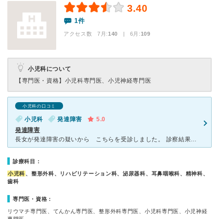
3.40
1件
アクセス数 7月:
140
| 6月:
109
小児科について
【専門医・資格】
小児科専門医、小児神経専門医
小児科の口コミ
小児科
発達障害
5.0
発達障害
長女が発達障害の疑いから こちらを受診しました。 診察結果 ADHDだと判明し、 小学校6年生の時から高校一年生までお世話になりました。 担当の先生は本山先生で、 この先生に出会ったお
診療科目：
小児科
、整形外科、リハビリテーション科、泌尿器科、耳鼻咽喉科、精神科、
歯科
専門医・資格：
リウマチ専門医、てんかん専門医、整形外科専門医、小児科専門医、小児神経