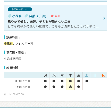
小児科の口コミ
小児科
発熱（子供）
4.0
穏やかで優しい医師、子どもが飽きない工夫
とても穏やかで優しい医師で、こちらが質問したことに丁寧に回答してくださるので信頼できると感じます。 スタッフは若い方が多いです。 病院内は清潔感があり、待合室にはおもちゃや絵本がたくさんあるの
診療科目：
小児科
、アレルギー科
専門医・資格：
小児科専門医
診療時間
月
火
水
木
金
土
日
祝
09:00-12:00
14:00-18:00
14:00-17:00