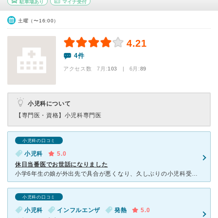
駐車場あり
マイナ受付
土曜（〜16:00）
4.21
4件
アクセス数 7月:
103
| 6月:
89
小児科について
【専門医・資格】
小児科専門医
小児科の口コミ
小児科
5.0
休日当番医でお世話になりました
小学6年生の娘が外出先で具合が悪くなり、久しぶりの小児科受診とかかりつけではないので、不安でしたが、ビックリするほど優しく面白い先生で本当に良かったです。残念ながら自宅も遠いのでかかりつけとはいきませ
小児科の口コミ
小児科
インフルエンザ
発熱
5.0