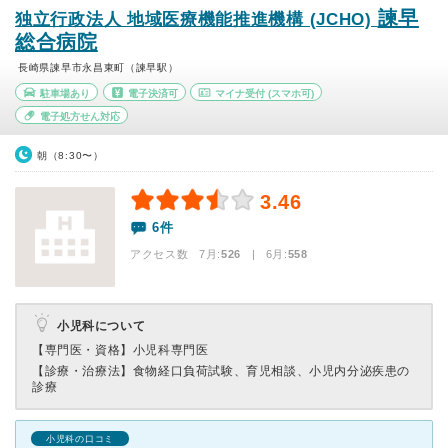
諫早
独立行政法人 地域医療機能推進機構 (JCHO)
総合病院
長崎県諫早市永昌東町（諫早駅）
駐車場あり
電子決済可
マイナ受付
(スマホ可)
電子処方せん対応
朝（8:30〜）
3.46
6件
アクセス数 7月:
526
| 6月:
558
小児科について
【専門医・資格】
小児科専門医
【診療・治療法】
食物経口負荷試験、育児相談、小児内分泌疾患の
診療
小児科の口コミ