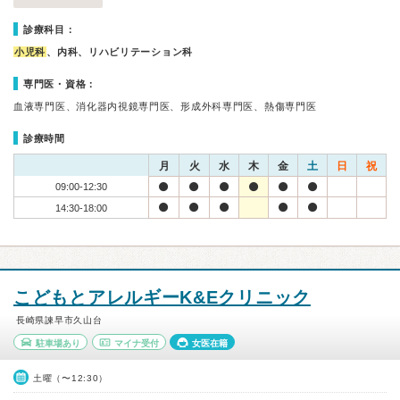
診療科目：
小児科
、内科、リハビリテーション科
専門医・資格：
血液専門医、消化器内視鏡専門医、形成外科専門医、熱傷専門医
診療時間
月
火
水
木
金
土
日
祝
09:00-12:30
14:30-18:00
こどもとアレルギーK&Eクリニック
長崎県諫早市久山台
駐車場あり
マイナ受付
女医在籍
土曜（〜12:30）