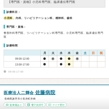
【専門医・資格】
小児科専門医、臨床遺伝専門医
診療科目：
小児科
、内科、リハビリテーション科、精神科、歯科
専門医・資格：
整形外科専門医、リハビリテーション科専門医、小児科専門医、臨床遺伝専門
医
診療時間
月
火
水
木
金
土
日
祝
09:00-12:00
13:00-17:00
09:00-17:00
佐藤病院
医療法人二輝会
長崎県諫早市小長井町井崎
駐車場あり
電子決済可
マイナ受付