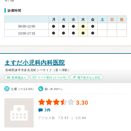
専門医
診療時間
月
火
水
木
金
土
日
祝
09:00-12:00
13:00-17:15
ますだ小児科内科医院
長崎県諫早市多良見町シーサイド（喜々津駅）
駐車場あり
マイナ受付
(スマホ可)
電子処方せん対応
土曜（〜12:00）
朝（8:00〜）
3.30
3件
アクセス数 7月:
57
| 6月:
60