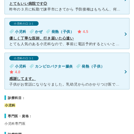
とてもいい病院です◎
昨年の３月に転勤で諫早市にきてから 予防接種はもちろん、何かあればおの小児科さんに お世話になっています\( ˆoˆ )/ 先生もとっても丁寧で、色々聞きやすいので 信頼しています☺︎ たま
小児科の口コミ
小児科
かぜ
発熱（子供）
4.5
優しく丁寧な医師、行き届いた心遣い
とても人気のある小児科なので、事前に電話予約するといいと思います。 予約なしだとかなり待つことになります。 それも納得の、とても優しく丁寧な医師、スタッフの方々もとても感じがいいです。 風邪
小児科の口コミ
小児科
カンピロバクター腸炎
発熱（子供）
4.0
感謝してます。
子供がお世話になりなりました。乳幼児からのかかりつけ医でした。 中学の時 インフルエンザが大流行中に 39度の高熱と腹痛になり 近くの内科に受診した所 検査は陰性でしたが、インフルエンザにも効く薬を
診療科目：
小児科
専門医・資格：
小児科専門医