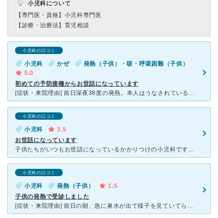
小児科について
【専門医・資格】
小児科専門医
【診療・治療法】
育児相談
小児科の口コミ
小児科
かぜ
発熱（子供）・咳・呼吸困難（子供）
5.0
初めての予防接種からお世話になっています
[症状・来院理由] 前日深夜38度の発熱。本人はうなされている状態で朝から病院コースかと思いきや、起床時は37度まで下がっており保育園へ。 昼ごろ保育園から発熱したとの連絡をもらい、かかりつけの前
小児科の口コミ
小児科
3.5
お世話になっています
子供たちがいつもお世話になっているかかりつけの小児科です。アイチケットというネット予約のシステムを取り入れており、待ち時間がスマホでわかるので待合室で長く待つ必要がなく、とても助かっています。 先生
小児科の口コミ
小児科
発熱（子供）
1.5
子供の発熱で受診しました
[症状・来院理由] 前日の朝、急に鼻水が出て様子を見ていてら、夜中に39度の発熱。 朝になっても熱は引かず、かかりつけの小児科へ朝一番で行きました。 [医師の診断・治療法] 聴診器で胸や背