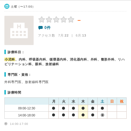
土曜（〜17:00）
－
0件
アクセス数 7月:
22
| 6月:
13
診療科目：
小児科
、内科、呼吸器内科、循環器内科、消化器内科、外科、整形外科、リハ
ビリテーション科、眼科、放射線科
専門医・資格：
外科専門医、放射線科専門医
診療時間
月
火
水
木
金
土
日
祝
09:00-12:30
14:00-18:00
14:00-17:00