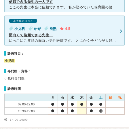
信頼できる先生の一人です
ここの先生は本当に信頼できます。 私が勤めていた保育園の健康診断などを担当していただいていた先生なのですが、子供たちにも優しく丁寧にいつも接していただいていました。 私が勤務中に熱をだし仕事の途中
小児科の口コミ
小児科
かぜ
発熱
4.5
面白くて信頼できる先生！
にっこにこ笑顔の面白い男性医師です。 とにかく子どもが大好き！という先生のお人柄がよくわかる感じで、安心して診ていただけます。 ソファ席の他に、奥におもちゃなどがいっぱいある広いお部屋があって
診療科目：
小児科
専門医・資格：
小児科専門医
診療時間
月
火
水
木
金
土
日
祝
09:00-12:00
13:30-19:00
14:00-16:00