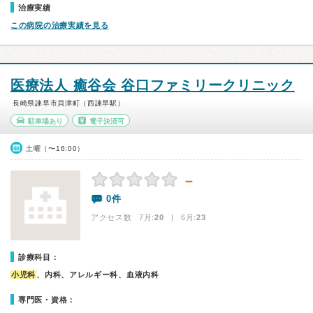
治療実績
この病院の治療実績を見る
医療法人 癒谷会 谷口ファミリークリニック
長崎県諫早市貝津町（西諫早駅）
駐車場あり
電子決済可
土曜（〜16:00）
－
0件
アクセス数 7月:
20
| 6月:
23
診療科目：
小児科
、内科、アレルギー科、血液内科
専門医・資格：