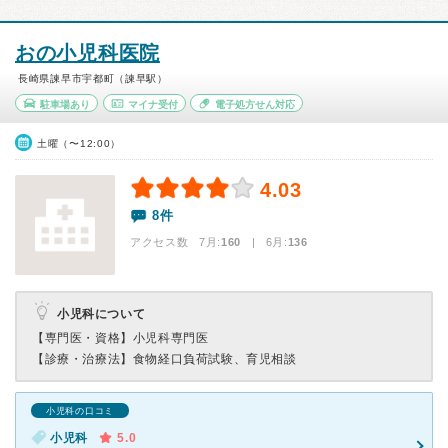
おの小児科医院
長崎県諫早市宇都町（諫早駅）
駐車場あり
マイナ受付
電子処方せん対応
土曜（〜12:00）
4.03
8件
アクセス数 7月:
160
| 6月:
136
小児科について
【専門医・資格】
小児科専門医
【診療・治療法】
食物経口負荷試験、育児相談
小児科の口コミ
小児科
5.0