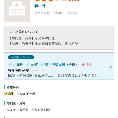
1件
アクセス数 7月:
40
| 6月:
46
小児科について
【専門医・資格】
小児科専門医
【診療・治療法】
食物経口負荷試験、育児相談
小児科の口コミ
小児科
かぜ
咳・呼吸困難（子供）
3.0
待ち時間が長い・・・・
[症状・来院理由] お正月の三が日に帰省先で息子がせきをし、ひどいので急きょ休日当番医であるこちらの病院をインターネットで調べました。 せきが明け方にひどく、苦しそうでした。熱はありませんでした。
診療科目：
小児科
、アレルギー科
専門医・資格：
アレルギー専門医、小児科専門医