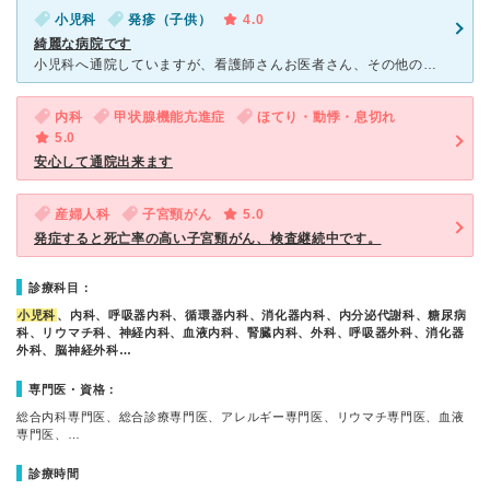
小児科
発疹（子供）
4.0
綺麗な病院です
小児科へ通院していますが、看護師さんお医者さん、その他のスタッフの方皆さんとても親切です。最近立て替えたようでとても綺麗です。９時から10時にかけてとても駐車場が混みますので、早めに出ないと診察時間に
内科
甲状腺機能亢進症
ほてり・動悸・息切れ
5.0
安心して通院出来ます
産婦人科
子宮頸がん
5.0
発症すると死亡率の高い子宮頸がん、検査継続中です。
診療科目：
小児科
、内科、呼吸器内科、循環器内科、消化器内科、内分泌代謝科、糖尿病
科、リウマチ科、神経内科、血液内科、腎臓内科、外科、呼吸器外科、消化器
外科、脳神経外科…
専門医・資格：
総合内科専門医、総合診療専門医、アレルギー専門医、リウマチ専門医、血液
専門医、…
診療時間