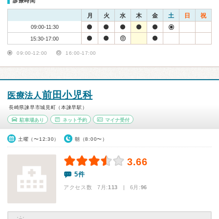
診療時間
月
火
水
木
金
土
日
祝
09:00-11:30
15:30-17:00
09:00-12:00
16:00-17:00
前田小児科
医療法人
長崎県諫早市城見町（本諫早駅）
駐車場あり
ネット予約
マイナ受付
土曜（〜12:30）
朝（8:00〜）
3.66
5件
アクセス数 7月:
113
| 6月:
96