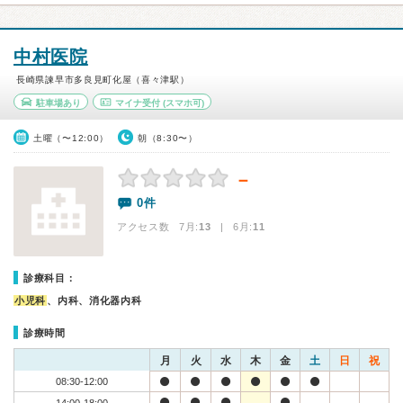
中村医院
長崎県諫早市多良見町化屋（喜々津駅）
駐車場あり
マイナ受付
(スマホ可)
土曜（〜12:00）
朝（8:30〜）
－
0件
アクセス数 7月:
13
| 6月:
11
診療科目：
小児科
、内科、消化器内科
診療時間
月
火
水
木
金
土
日
祝
08:30-12:00