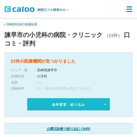
« 長崎県全体の検索結果
諫早市の小児科の病院・クリニック
口
（23件）
コミ・評判
23件の医療機関が見つかりました
エリア・駅
長崎県諫早市
診療科目
小児科
名称
なし
詳細条件
なし (曜日や時間帯を指定できます)
条件変更・絞り込み
土曜日診療で絞り込む (16件)