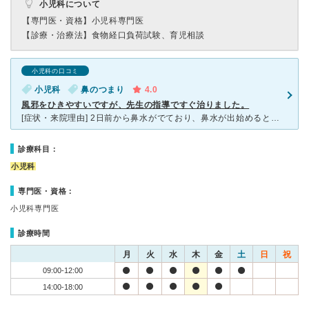
小児科について
【専門医・資格】
小児科専門医
【診療・治療法】
食物経口負荷試験、育児相談
小児科の口コミ
小児科
鼻のつまり
4.0
風邪をひきやすいですが、先生の指導ですぐ治りました。
[症状・来院理由] 2日前から鼻水がでており、鼻水が出始めるとすぐ中耳炎になるのと、咳がでると喘息気味になる為、早めにみてもらおうとかかりつけである野田小児科医院に行きました。 [医師の診断・治療
診療科目：
小児科
専門医・資格：
小児科専門医
診療時間
月
火
水
木
金
土
日
祝
09:00-12:00
14:00-18:00