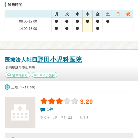
診療時間
月
火
水
木
金
土
日
祝
08:00-12:00
14:00-18:00
野田小児科医院
医療法人社団
長崎県諫早市山川町
駐車場あり
マイナ受付
土曜（〜12:00）
3.20
1件
アクセス数 7月:
33
| 6月:
8