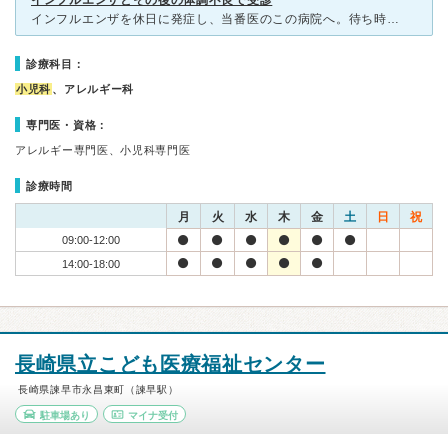
インフルエンザとその後の体調不良で受診
インフルエンザを休日に発症し、当番医のこの病院へ。待ち時間は長かったものの、効率的な診療でした。 その後、鼻水と咳がなかなか治らず再受診。その時はすいており、問診はありませんでしたが、聴診などから、
診療科目：
小児科
、アレルギー科
専門医・資格：
アレルギー専門医、小児科専門医
診療時間
月
火
水
木
金
土
日
祝
09:00-12:00
14:00-18:00
長崎県立こども医療福祉センター
長崎県諫早市永昌東町（諫早駅）
駐車場あり
マイナ受付