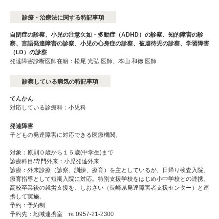
診療・治療法に関する特記事項
自閉症の診察、小児の注意欠如・多動症（ADHD）の診察、知的障害の診
察、言語発達障害の診察、小児の心身症の診察、被虐待児の診察、学習障害
（LD）の診察
発達障害診断医師在籍：松尾 光弘 医師、本山 和徳 医師
診察している病気の特記事項
てんかん
対応している診療科：小児科
発達障害
子どもの発達障害に対応できる医療機関。
対象：原則０歳から１５歳(中学生)まで
診療科目/専門外来：小児発達外来
診療：外来診療（診察、訓練、療育）を主としているが、日帰り検査入院、
療育指導として短期入院に対応。特別支援学校をはじめ小中学校との連携、
高校卒業後の就労支援を、しおさい（長崎県発達障害者支援センター）と連
携して実施。
予約：予約制
予約先：地域連携室 ℡.0957-21-2300