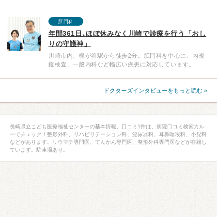
肛門科
年間361日､ほぼ休みなく川崎で診療を行う「おし
りの守護神」
川崎市内、梶が谷駅から徒歩2分。肛門科を中心に、内視
鏡検査、一般内科など幅広い疾患に対応しています。
ドクターズインタビューをもっと読む »
長崎県立こども医療福祉センターの基本情報、口コミ1件は、病院口コミ検索カル
ーでチェック！整形外科、リハビリテーション科、泌尿器科、耳鼻咽喉科、小児科
などがあります。リウマチ専門医、てんかん専門医、整形外科専門医などが在籍し
ています。駐車場あり。