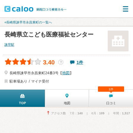
«長崎県諫早市永昌東町の一覧へ
長崎県立こども医療福祉センター
諫早駅
3.40
1件
？
地図
長崎県諫早市永昌東町24番3号【
】
駐車場あり
マイナ受付
1件
TOP
地図
口コミ
アクセス数 7月：
140
| 6月：
109
| 年間：
1,517