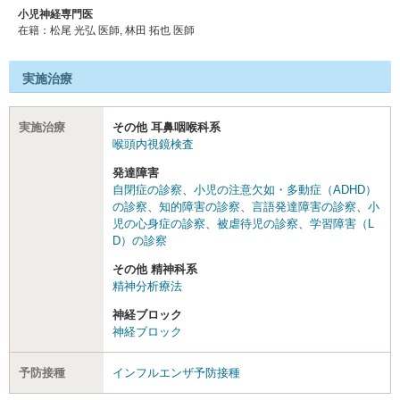
小児神経専門医
在籍：松尾 光弘 医師, 林田 拓也 医師
実施治療
実施治療
その他 耳鼻咽喉科系
喉頭内視鏡検査
発達障害
自閉症の診察
、
小児の注意欠如・多動症（ADHD）
の診察
、
知的障害の診察
、
言語発達障害の診察
、
小
児の心身症の診察
、
被虐待児の診察
、
学習障害（L
D）の診察
その他 精神科系
精神分析療法
神経ブロック
神経ブロック
予防接種
インフルエンザ予防接種