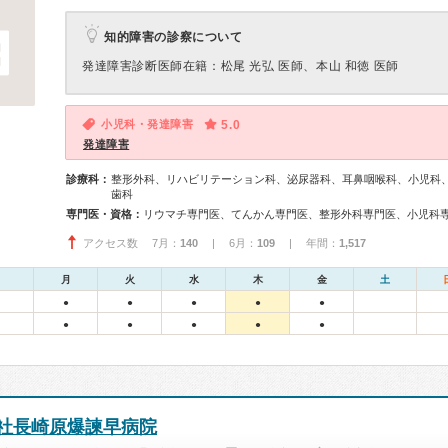
知的障害の診察について
発達障害診断医師在籍：松尾 光弘 医師、本山 和徳 医師
小児科・発達障害
5.0
発達障害
診療科：
整形外科、リハビリテーション科、泌尿器科、耳鼻咽喉科、小児科
歯科
専門医・資格：
アクセス数 7月：
140
| 6月：
109
| 年間：
1,517
月
火
水
木
金
土
●
●
●
●
●
●
●
●
●
●
社長崎原爆諫早病院