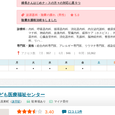
婦長さんはじめナ－スの方々の対応に星５つ
泌尿器科・陰嚢の腫れ（男性）
5.0
陰嚢水腫根治術をしました
診療科：
内科、呼吸器内科、循環器内科、消化器内科、内分泌代謝科、糖尿
マチ科、神経内科、血液内科、腎臓内科、緩和ケア（ホスピス）、
器外科、心臓血管外科、消化器外科、乳腺科、脳神経外科、整形外
科、リハ…
専門医・資格：
アクセス数 7月：
957
| 6月：
946
| 年間：
10,962
月
火
水
木
金
土
●
●
●
●
●
ども医療福祉センター
永昌東町（
諫早駅
）
駐車場あり
マイナ受付
3.40
口コミ1件