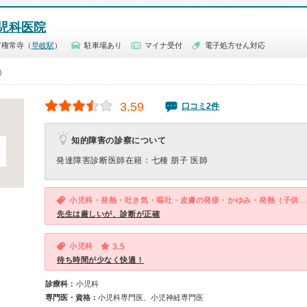
児科医院
市権常寺（
早岐駅
）
駐車場あり
マイナ受付
電子処方せん対応
0）
3.59
口コミ2件
知的障害の診察について
発達障害診断医師在籍：七種 朋子 医師
小児科・発熱・吐き気・嘔吐・皮膚の発疹・かゆみ・発熱（子供）・ひきつけ・けいれん（子供）・腹痛・吐き気・嘔吐（子供）・発疹（子供）・咳・呼吸困難（子供）・下痢（子供）
先生は厳しいが、診断が正確
小児科
3.5
待ち時間が少なく快適！
診療科：
小児科
専門医・資格：
小児科専門医、小児神経専門医