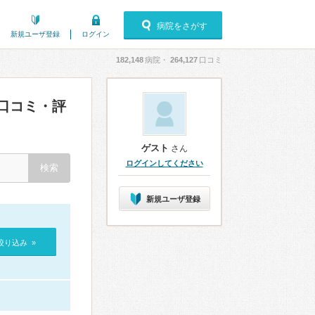
病院をさがす
新規ユーザ登録
ログイン
182,148
病院・
264,127
口コミ
口コミ・評
ゲスト
さん
ログインしてください
新規ユーザ登録
絞り込み »