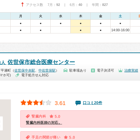
アクセス数 7月：
92
| 6月：
40
| 年間：
827
月
火
水
木
金
土
●
●
●
●
●
●
14:00-16:00
●
●
●
●
佐世保市総合医療センター
法人
市平瀬町（
佐世保中央駅
、
中佐世保駅
）
駐車場あり
電子決済可
治療実績
マホ可)
電子処方せん対応
3.61
口コミ20件
腎臓内科
5.0
腎臓内科医師の対応。
手足の関節が痛い
5.0