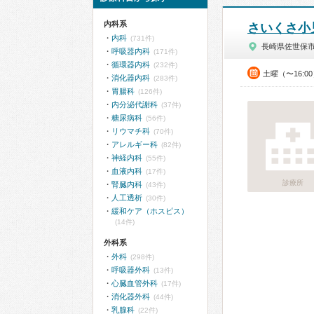
内科系
さいくさ小
内科
(731件)
長崎県佐世保
呼吸器内科
(171件)
循環器内科
(232件)
土曜（〜16:0
消化器内科
(283件)
胃腸科
(126件)
内分泌代謝科
(37件)
糖尿病科
(56件)
リウマチ科
(70件)
アレルギー科
(82件)
神経内科
(55件)
血液内科
(17件)
診療所
腎臓内科
(43件)
人工透析
(30件)
緩和ケア（ホスピス）
(14件)
外科系
外科
(298件)
呼吸器外科
(13件)
心臓血管外科
(17件)
消化器外科
(44件)
乳腺科
(22件)