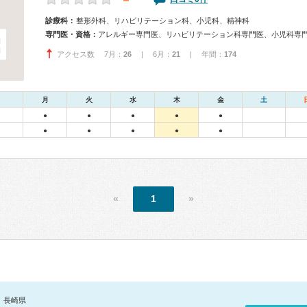
－
診療科：
整形外科、リハビリテーション科、小児科、精神科
専門医・資格：
アクセス数 7月：
26
| 6月：
21
| 年間：
174
月
火
水
木
金
土
●
●
●
●
●
●
●
●
●
●
«
1
»
長崎県