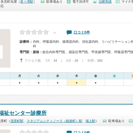
多良見町化屋（
喜々津駅
）
駐車場あり
電子決済可
治療実績
マイナ受
対応
－
口コミ0件
診療科：
内科、呼吸器内科、循環器内科、消化器内科、リハビリテーション
科
専門医・資格：
アクセス数 7月：
34
| 6月：
29
| 年間：
355
月
火
水
木
金
土
●
●
●
●
●
福祉センター診療所
茂里町（
茂里町駅
、
スタジアムシティノース（銭座町）駅
、
浦上駅
）
駐車場あり
口コミ0件