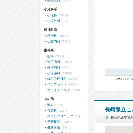
産婦人科
(57件)
小児科系
小児科
(234件)
小児外科
(8件)
精神科系
精神科
(108件)
心療内科
(78件)
歯科系
歯科
(722件)
矯正歯科
(255件)
歯周病科
(47件)
小児歯科
(449件)
歯科口腔外科
(224件)
08:30-17:15
インプラント
(39件)
ホワイトニング
(34件)
その他
漢方
(12件)
長崎県立こ
救急科
(11件)
ペインクリニック
(5件)
長崎県諫早市
予防接種
(943件)
健康診断
(28件)