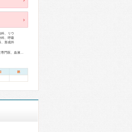
病科、リウ
外科、呼吸
科、形成外
総合内科専門医、アレルギー専門医、リウマチ専門医、感染症専門医、血液専門医、外科専門医、糖尿病専門医、呼吸器専門医、呼吸器外科専門医、気管支鏡専門医、循環器専門医、心臓血管外科専門医、高血圧専門医、不整脈専門医、消化器病専門医、消化器外科専門医、肝臓専門医、大腸肛門病専門医、消化器内視鏡専門医、泌尿器科専門医、腎臓専門医、透析専門医、脳血管内治療専門医、神経内科専門医、脳神経外科専門医、てんかん専門医、整形外科専門医、手外科専門医、形成外科専門医、熱傷専門医、皮膚科専門医、眼科専門医、耳鼻咽喉科専門医、産婦人科専門医、乳腺専門医、産科婦人科腹腔鏡技術認定医、周産期(新生児)専門医、小児科専門医、小児神経専門医、精神科専門医、麻酔科専門医、細胞診専門医、超音波専門医、病理専門医、口腔外科専門医、核医学専門医、放射線科専門医、臨床遺伝専門医、救急科専門医、漢方専門医、がん薬物療法専門医、がん治療認定医
日
祝