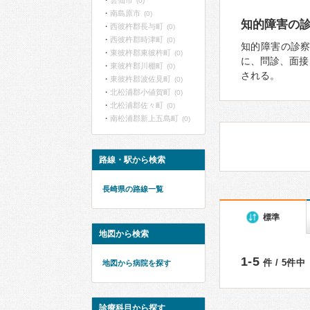
雲仙市
(0)
南島原市
(0)
知的障害の
西彼杵郡長与町
(0)
西彼杵郡時津町
(0)
知的障害の診
東彼杵郡東彼杵町
(0)
に、問診、面接
東彼杵郡川棚町
(0)
される。
東彼杵郡波佐見町
(0)
北松浦郡小値賀町
(0)
北松浦郡佐々町
(0)
南松浦郡新上五島町
(0)
路線・駅から検索
長崎県の路線一覧
標準
地図から検索
1-5
件 / 5件中
地図から病院を探す
診療科目から探す