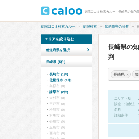
病院口コミ検索カルー - 長崎県の知的
病院口コミ検索カルー
病院検索
知的障害の診察
エリアを絞り込む
長崎県の
都道府県を選択
判
長崎県
(5件)
×
長崎県
知
長崎市
(1件)
佐世保市
(2件)
島原市
(0)
諫早市
(2件)
大村市
(0)
エリア・駅
平戸市
(0)
診療・治療法
松浦市
名称
(0)
詳細条件
対馬市
(0)
壱岐市
(0)
五島市
(0)
西海市
(0)