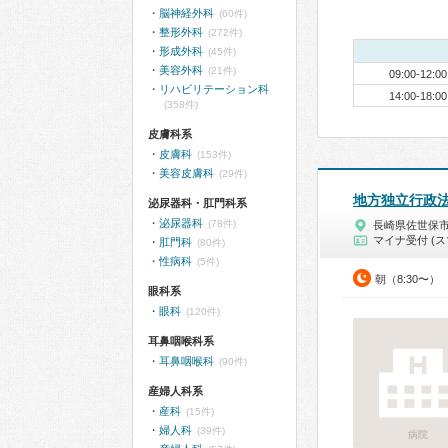
脳神経外科
(60件)
整形外科
(272件)
形成外科
(45件)
美容外科
(21件)
09:00-12:00
リハビリテーション科
14:00-18:00
(358件)
皮膚科系
皮膚科
(153件)
美容皮膚科
(29件)
地方独立行政
泌尿器科・肛門科系
泌尿器科
(78件)
長崎県佐世保
マイナ受付 (ス
肛門科
(80件)
性病科
(5件)
朝（8:30〜）
眼科系
眼科
(120件)
耳鼻咽喉科系
耳鼻咽喉科
(90件)
産婦人科系
産科
(15件)
婦人科
(39件)
病院