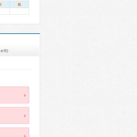
日
祝
ホ可)