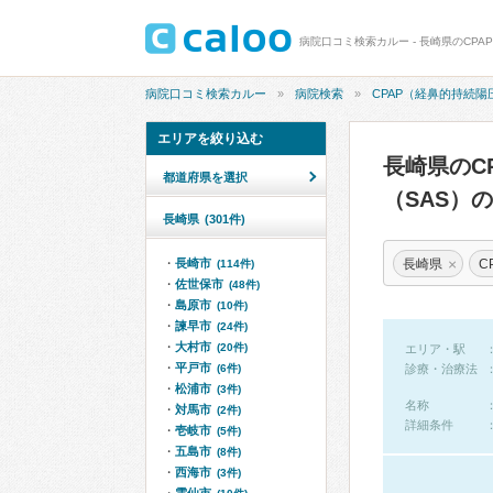
病院口コミ検索カルー
病院検索
CPAP（経鼻的持続
エリアを絞り込む
長崎県のC
都道府県を選択
（SAS）
長崎県
(301件)
×
長崎県
長崎市
(114件)
佐世保市
(48件)
島原市
(10件)
諫早市
(24件)
大村市
(20件)
エリア・駅
平戸市
(6件)
診療・治療法
松浦市
(3件)
名称
対馬市
(2件)
詳細条件
壱岐市
(5件)
五島市
(8件)
西海市
(3件)