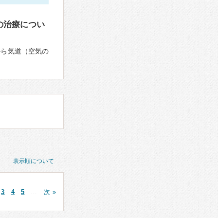
の治療につい
から気道（空気の
表示順について
3
4
5
…
次 »