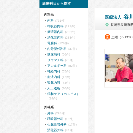
診療科目から探す
内科系
谷
医療法人
内科
(731件)
長崎県長崎市
呼吸器内科
(171件)
循環器内科
(232件)
土曜（〜13:0
消化器内科
(283件)
胃腸科
(126件)
内分泌代謝科
(37件)
糖尿病科
(56件)
リウマチ科
(70件)
アレルギー科
(82件)
神経内科
(55件)
血液内科
(17件)
腎臓内科
(43件)
人工透析
(30件)
緩和ケア（ホスピス）
(14件)
外科系
外科
(298件)
呼吸器外科
(13件)
心臓血管外科
(17件)
消化器外科
(44件)