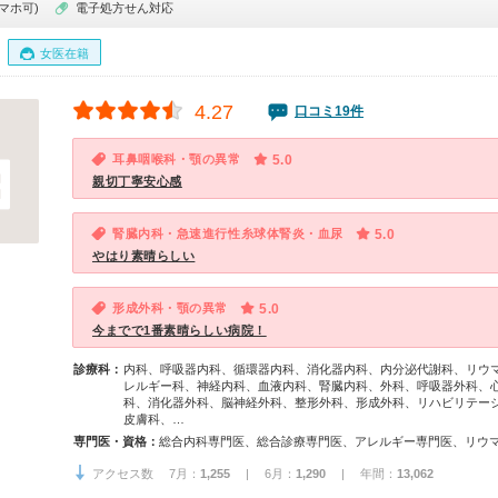
マホ可)
電子処方せん対応
女医在籍
4.27
口コミ19件
耳鼻咽喉科・顎の異常
5.0
親切丁寧安心感
腎臓内科・急速進行性糸球体腎炎・血尿
5.0
やはり素晴らしい
形成外科・顎の異常
5.0
今までで1番素晴らしい病院！
診療科：
内科、呼吸器内科、循環器内科、消化器内科、内分泌代謝科、リウ
レルギー科、神経内科、血液内科、腎臓内科、外科、呼吸器外科、
科、消化器外科、脳神経外科、整形外科、形成外科、リハビリテー
皮膚科、…
専門医・資格：
アクセス数 7月：
1,255
| 6月：
1,290
| 年間：
13,062