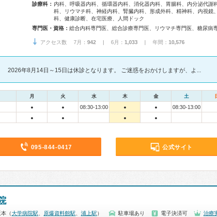
診療科：
内科、呼吸器内科、循環器内科、消化器内科、胃腸科、内分泌代謝
科、リウマチ科、神経内科、腎臓内科、形成外科、精神科、内視鏡
科、健康診断、在宅医療、人間ドック
専門医・資格：
アクセス数 7月：
942
| 6月：
1,033
| 年間：
10,576
2026年8月14日～15日は休診となります。 ご迷惑をおかけしますが、よ...
月
火
水
木
金
土
08:30-13:00
08:30-13:00
●
●
●
●
●
●
●
●
095-844-0417
公式サイト
院
坂本（
大学病院駅
、
原爆資料館駅
、
浦上駅
）
駐車場あり
電子決済可
治療