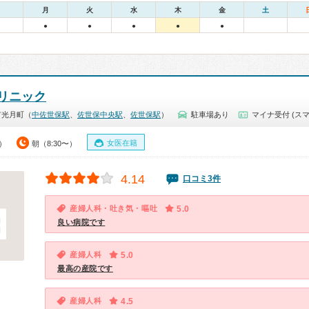
月
火
水
木
金
土
●
●
●
●
●
リニック
市光月町（
中佐世保駅
、
佐世保中央駅
、
佐世保駅
）
駐車場あり
マイナ受付 (スマ
女医在籍
0）
朝（8:30〜）
4.14
口コミ3件
産婦人科・吐き気・嘔吐
5.0
良い病院です
産婦人科
5.0
最高の産院です
産婦人科
4.5