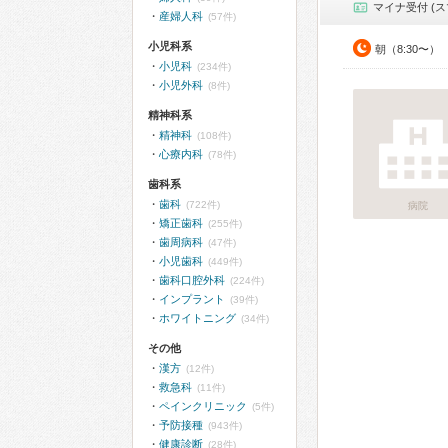
マイナ受付 (ス
産婦人科
(57件)
小児科系
朝（8:30〜）
小児科
(234件)
小児外科
(8件)
精神科系
精神科
(108件)
心療内科
(78件)
歯科系
歯科
(722件)
病院
矯正歯科
(255件)
歯周病科
(47件)
小児歯科
(449件)
歯科口腔外科
(224件)
インプラント
(39件)
ホワイトニング
(34件)
その他
漢方
(12件)
救急科
(11件)
ペインクリニック
(5件)
予防接種
(943件)
健康診断
(28件)