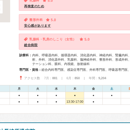
乳腺科
5.0
再検査のため
整形外科
5.0
安心感があります
乳腺科・乳房のしこり（女性）
5.0
総合病院
診療科：
内科、呼吸器内科、循環器内科、消化器内科、神経内科、腎臓内科
析、外科、消化器外科、乳腺科、脳神経外科、整形外科、形成外科
テーション科、眼科、内視鏡、放射線科
専門医・資格：
アクセス数 7月：
881
| 6月：
850
| 年間：
9,204
月
火
水
木
金
土
●
●
●
●
●
●
13:30-17:00
●
●
●
●