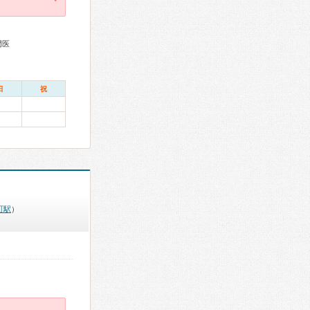
門医
日
祝
町駅
）