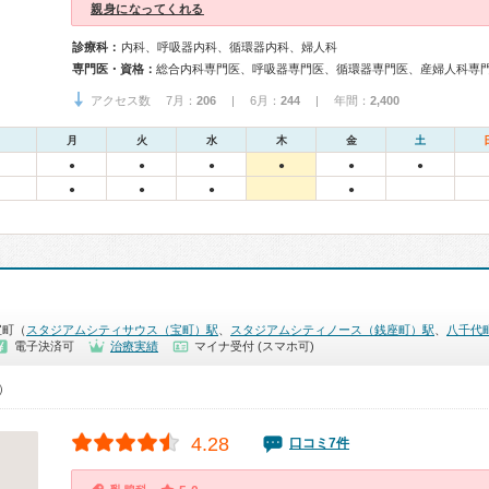
親身になってくれる
診療科：
内科、呼吸器内科、循環器内科、婦人科
専門医・資格：
総合内科専門医、呼吸器専門医、循環器専門医、産婦人科専
アクセス数 7月：
206
| 6月：
244
| 年間：
2,400
月
火
水
木
金
土
●
●
●
●
●
●
●
●
●
●
宝町（
スタジアムシティサウス（宝町）駅
、
スタジアムシティノース（銭座町）駅
、
八千代
電子決済可
治療実績
マイナ受付 (スマホ可)
0）
4.28
口コミ7件