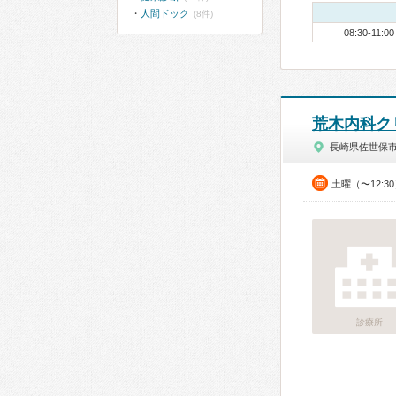
人間ドック
(8件)
08:30-11:00
荒木内科ク
長崎県佐世保
土曜（〜12:3
診療所