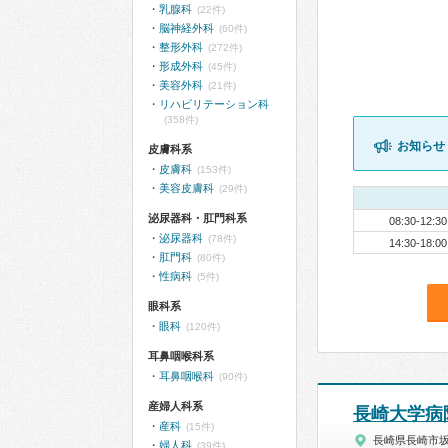
乳腺科
(22件)
脳神経外科
(60件)
整形外科
(272件)
形成外科
(45件)
美容外科
(21件)
リハビリテーション科
(358件)
お知らせ
皮膚科系
皮膚科
(153件)
美容皮膚科
(29件)
泌尿器科・肛門科系
08:30-12:30
泌尿器科
(78件)
14:30-18:00
肛門科
(80件)
性病科
(5件)
眼科系
眼科
(120件)
耳鼻咽喉科系
耳鼻咽喉科
(90件)
産婦人科系
長崎大学病
産科
(15件)
長崎県長崎市
婦人科
(39件)