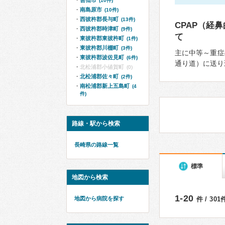
雲仙市
(10件)
南島原市
(10件)
西彼杵郡長与町
(13件)
CPAP（経
西彼杵郡時津町
(9件)
て
東彼杵郡東彼杵町
(1件)
東彼杵郡川棚町
(3件)
主に中等～重症
東彼杵郡波佐見町
(6件)
通り道）に送り
北松浦郡小値賀町
(0)
北松浦郡佐々町
(2件)
南松浦郡新上五島町
(4
件)
路線・駅から検索
長崎県の路線一覧
標準
地図から検索
1-20
地図から病院を探す
件 / 30