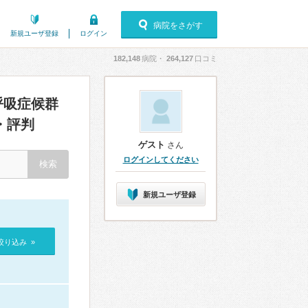
病院をさがす
新規ユーザ登録
ログイン
182,148
病院・
264,127
口コミ
呼吸症候群
・評判
ゲスト
さん
ログインしてください
新規ユーザ登録
絞り込み »