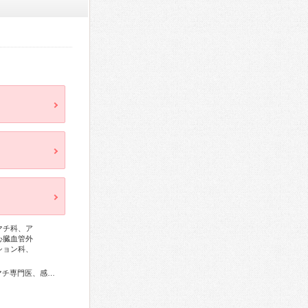
マチ科、ア
心臓血管外
ション科、
総合内科専門医、総合診療専門医、アレルギー専門医、リウマチ専門医、感染症専門医、血液専門医、外科専門医、糖尿病専門医、内分泌代謝科専門医、甲状腺専門医、呼吸器専門医、呼吸器外科専門医、気管支鏡専門医、循環器専門医、心臓血管外科専門医、高血圧専門医、不整脈専門医、消化器病専門医、消化器外科専門医、肝臓専門医、大腸肛門病専門医、消化器内視鏡専門医、泌尿器科専門医、腎臓専門医、透析専門医、神経内科専門医、脳神経外科専門医、てんかん専門医、整形外科専門医、手外科専門医、リハビリテーション科専門医、脊椎内視鏡下手術技術認定医、脊椎脊髄外科専門医、形成外科専門医、熱傷専門医、皮膚科専門医、眼科専門医、気管食道科専門医、耳鼻咽喉科専門医、産婦人科専門医、婦人科腫瘍専門医、生殖医療専門医、乳腺専門医、産科婦人科腹腔鏡技術認定医、女性ヘルスケア専門医、周産期(新生児)専門医、小児科専門医、小児外科専門医、小児神経専門医、小児血液・がん専門医、老年病専門医、認知症専門医、老年精神専門医、精神科専門医、麻酔科専門医、ペインクリニック専門医、緩和医療専門医、超音波専門医、病理専門医、口腔外科専門医、歯科麻酔専門医、歯周病専門医、小児歯科専門医、歯科放射線専門医、口腔インプラント専門医、レーザー専門医、核医学専門医、放射線科専門医、臨床遺伝専門医、救急科専門医、がん薬物療法専門医、がん治療認定医、日本睡眠学会専門医