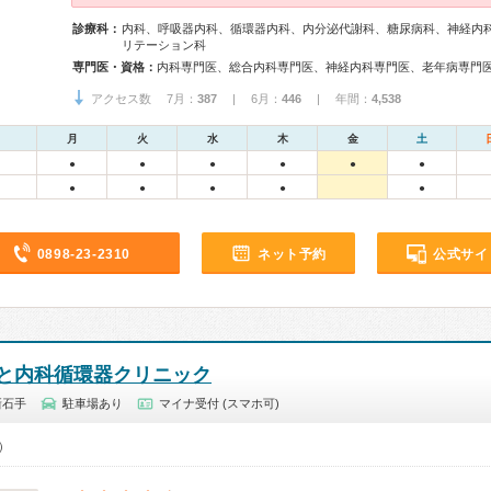
診療科：
内科、呼吸器内科、循環器内科、内分泌代謝科、糖尿病科、神経内
リテーション科
専門医・資格：
内科専門医、総合内科専門医、神経内科専門医、老年病専門
アクセス数 7月：
387
| 6月：
446
| 年間：
4,538
月
火
水
木
金
土
●
●
●
●
●
●
●
●
●
●
●
0898-23-2310
ネット予約
公式サイ
と内科循環器クリニック
新石手
駐車場あり
マイナ受付 (スマホ可)
5）