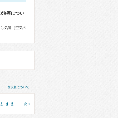
の治療につい
から気道（空気の
表示順について
3
4
5
…
次 »