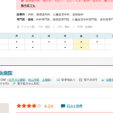
循環器内科・熱中症・めまい・立ちくらみ・動悸・息切れ
5.0
熱中症でも
診療科：
内科、循環器内科、心臓血管外科、放射線科
専門医・資格：
アクセス数 7月：
623
| 6月：
851
| 年間：
9,452
月
火
水
木
金
土
●
●
●
●
●
●
●
●
●
●
央病院
春日町（
石手川公園駅
、
松山市駅
、
土橋駅
）
駐車場あり
電子決済可
治療
マホ可)
電子処方せん対応
4.24
口コミ35件