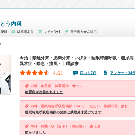
かとう内科
立花町
駐車場あり
マイナ受付
電子処方せん対応
0）
今治｜禁煙外来・肥満外来・いびき・睡眠時無呼吸・糖尿病
異常症・喘息・痛風・土曜診療
4.61
口コミ7件
アンケート34
内科・糖尿病・体重増加
5.0
糖尿病が改善されました
内科・睡眠時無呼吸症候群（SAS）・だるい・体調不良・疲れ・ストレス・血圧が高い・体重増加
睡眠時無呼吸症候群の治療と禁煙外来受けてます
内科・発熱・咳（セキ）・喉が痛い
5.0
助かりました