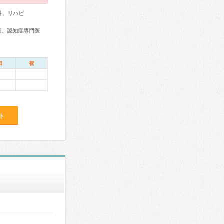
科、リハビ
医、認知症専門医
日
祝
ト