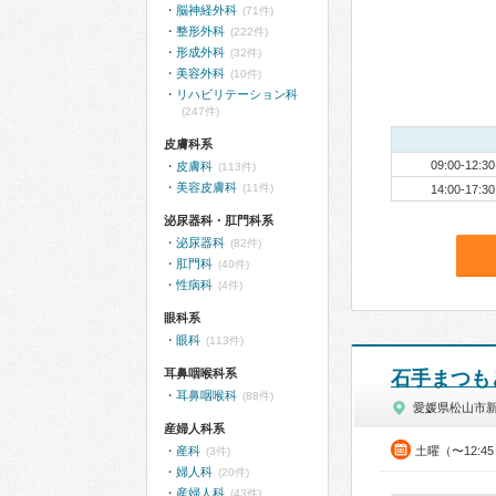
脳神経外科
(71件)
整形外科
(222件)
形成外科
(32件)
美容外科
(10件)
リハビリテーション科
(247件)
皮膚科系
09:00-12:30
皮膚科
(113件)
美容皮膚科
(11件)
14:00-17:30
泌尿器科・肛門科系
泌尿器科
(82件)
肛門科
(40件)
性病科
(4件)
眼科系
眼科
(113件)
耳鼻咽喉科系
石手まつも
耳鼻咽喉科
(88件)
愛媛県松山市
産婦人科系
産科
土曜（〜12:4
(3件)
婦人科
(20件)
産婦人科
(43件)