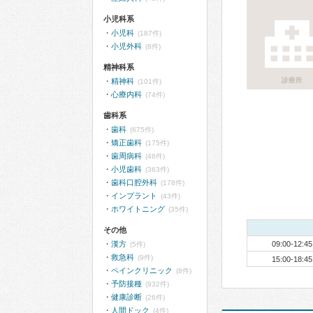
小児科系
小児科
(187件)
小児外科
(8件)
精神科系
診療所
精神科
(101件)
心療内科
(74件)
歯科系
歯科
(675件)
矯正歯科
(175件)
歯周病科
(46件)
小児歯科
(363件)
歯科口腔外科
(178件)
インプラント
(43件)
ホワイトニング
(35件)
その他
漢方
09:00-12:45
(5件)
救急科
(9件)
15:00-18:45
ペインクリニック
(8件)
予防接種
(932件)
健康診断
(26件)
人間ドック
(4件)