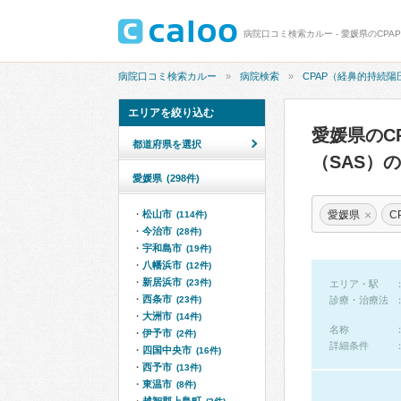
病院口コミ検索カルー
病院検索
CPAP（経鼻的持続
エリアを絞り込む
愛媛県のC
都道府県を選択
（SAS）
愛媛県
(298件)
×
愛媛県
松山市
(114件)
今治市
(28件)
宇和島市
(19件)
八幡浜市
(12件)
新居浜市
(23件)
エリア・駅
西条市
(23件)
診療・治療法
大洲市
(14件)
名称
伊予市
(2件)
詳細条件
四国中央市
(16件)
西予市
(13件)
東温市
(8件)