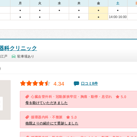
月
火
水
木
金
土
●
●
●
●
●
●
14:00-16:00
●
●
●
●
器科クリニック
南江戸
駐車場あり
0）
4.34
口コミ8件
心臓血管外科・冠動脈狭窄症・胸痛・動悸・息切れ
5.0
母を助けていただきました
循環器内科・不整脈
5.0
他院よりの紹介にて受診しました