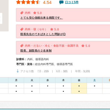
4.54
口コミ5件
内科
5.0
とても安心信頼出来る病院です。
内科・咳（セキ）
5.0
院長先生のてきぱきとした問診が◎
内科・だるい・冷え・食欲不振・体調不良
5.0
院長、副院長の２名体制
診療科：
内科、循環器内科
専門医・資格：
総合内科専門医、循環器専門医
アクセス数 7月：
215
| 6月：
321
| 年間：
3,131
月
火
水
木
金
土
●
●
●
●
●
●
●
●
●
●