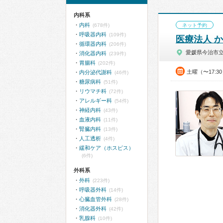
内科系
内科
(678件)
ネット予約
呼吸器内科
(109件)
医療法人 
循環器内科
(206件)
愛媛県今治市
消化器内科
(239件)
胃腸科
(202件)
土曜（〜17:3
内分泌代謝科
(46件)
糖尿病科
(51件)
リウマチ科
(72件)
アレルギー科
(54件)
神経内科
(43件)
血液内科
(11件)
腎臓内科
(13件)
人工透析
(4件)
緩和ケア（ホスピス）
(6件)
外科系
外科
(223件)
呼吸器外科
(14件)
心臓血管外科
(28件)
消化器外科
(42件)
乳腺科
(10件)