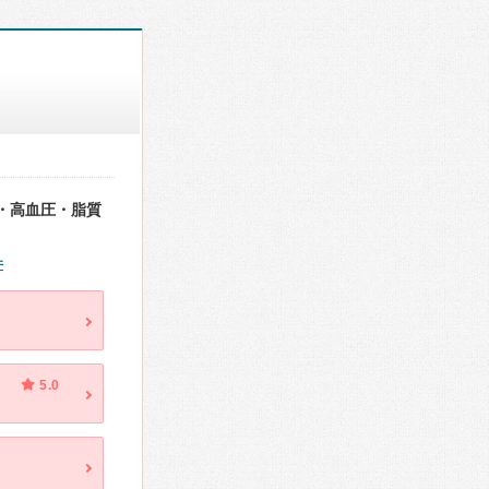
・高血圧・脂質
件
5.0