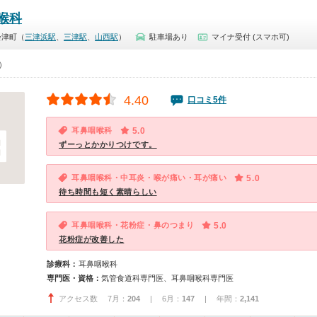
喉科
会津町（
三津浜駅
、
三津駅
、
山西駅
）
駐車場あり
マイナ受付 (スマホ可)
0）
4.40
口コミ5件
耳鼻咽喉科
5.0
ずーっとかかりつけです。
耳鼻咽喉科・中耳炎・喉が痛い・耳が痛い
5.0
待ち時間も短く素晴らしい
耳鼻咽喉科・花粉症・鼻のつまり
5.0
花粉症が改善した
診療科：
耳鼻咽喉科
専門医・資格：
気管食道科専門医、耳鼻咽喉科専門医
アクセス数 7月：
204
| 6月：
147
| 年間：
2,141