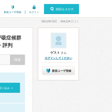
病院をさがす
新規ユーザ登録
ログイン
182,230
病院・
264,124
口コミ
呼吸症候群
・評判
ゲスト
さん
ログインしてください
新規ユーザ登録
絞り込み »