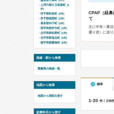
越智郡上島町
(2件)
上浮穴郡久万高原町
(2
件)
CPAP（経
伊予郡松前町
(4件)
て
伊予郡砥部町
(3件)
喜多郡内子町
(3件)
主に中等～重症
西宇和郡伊方町
(3件)
通り道）に送り
北宇和郡松野町
(1件)
北宇和郡鬼北町
(3件)
南宇和郡愛南町
(5件)
路線・駅から検索
愛媛県の路線一覧
標準
地図から検索
地図から病院を探す
1-20
件 / 29
診療科目から探す