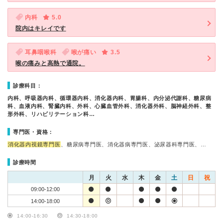
内科
5.0
院内はキレイです
耳鼻咽喉科
喉が痛い
3.5
喉の痛みと高熱で通院。
診療科目：
内科、呼吸器内科、循環器内科、消化器内科、胃腸科、内分泌代謝科、糖尿病
科、血液内科、腎臓内科、外科、心臓血管外科、消化器外科、脳神経外科、整
形外科、リハビリテーション科…
専門医・資格：
消化器内視鏡専門医
、糖尿病専門医、消化器病専門医、泌尿器科専門医、…
診療時間
月
火
水
木
金
土
日
祝
09:00-12:00
14:00-18:00
14:00-16:30
14:30-18:00