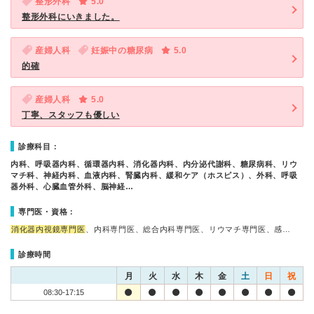
整形外科
5.0
整形外科にいきました。
産婦人科
妊娠中の糖尿病
5.0
的確
産婦人科
5.0
丁寧、スタッフも優しい
診療科目：
内科、呼吸器内科、循環器内科、消化器内科、内分泌代謝科、糖尿病科、リウ
マチ科、神経内科、血液内科、腎臓内科、緩和ケア（ホスピス）、外科、呼吸
器外科、心臓血管外科、脳神経…
専門医・資格：
消化器内視鏡専門医
、内科専門医、総合内科専門医、リウマチ専門医、感…
診療時間
月
火
水
木
金
土
日
祝
08:30-17:15