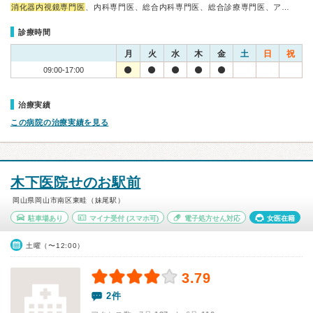
消化器内視鏡専門医
、内科専門医、総合内科専門医、総合診療専門医、ア…
診療時間
月
火
水
木
金
土
日
祝
09:00-17:00
治療実績
この病院の治療実績を見る
木下医院せのお駅前
岡山県岡山市南区東畦（妹尾駅）
駐車場あり
マイナ受付
(スマホ可)
電子処方せん対応
女医在籍
土曜（〜12:00）
3.79
2件