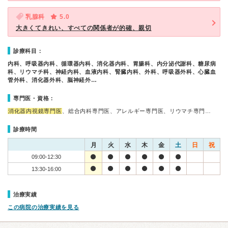
乳腺科
5.0
大きくてきれい、すべての関係者が的確、親切
診療科目：
内科、呼吸器内科、循環器内科、消化器内科、胃腸科、内分泌代謝科、糖尿病
科、リウマチ科、神経内科、血液内科、腎臓内科、外科、呼吸器外科、心臓血
管外科、消化器外科、脳神経外…
専門医・資格：
消化器内視鏡専門医
、総合内科専門医、アレルギー専門医、リウマチ専門…
診療時間
月
火
水
木
金
土
日
祝
09:00-12:30
13:30-16:00
治療実績
この病院の治療実績を見る