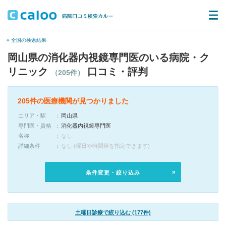
« 全国の検索結果
岡山県の消化器内視鏡専門医のいる病院・ク
リニック
口コミ・評判
（205件）
205件の医療機関が見つかりました
エリア・駅
岡山県
専門医・資格
消化器内視鏡専門医
名称
なし
詳細条件
なし (曜日や時間帯を指定できます)
条件変更・絞り込み
土曜日診療で絞り込む (177件)