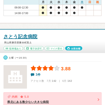
月
火
水
木
金
土
日
祝
09:00-12:30
14:00-17:00
さとう記念病院
岡山県勝田郡勝央町黒土
駐車場あり
電子決済可
マイナ受付
女医在籍
土曜（〜16:30）
3.88
3件
アクセス数 7月:
142
| 6月:
142
内科
5.0
県北にある数少ない大きな病院