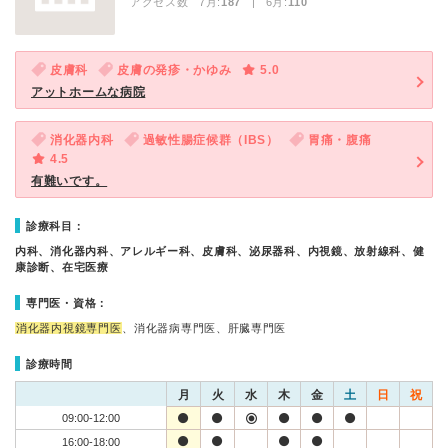
アクセス数 7月:
187
| 6月:
110
皮膚科
皮膚の発疹・かゆみ
5.0
アットホームな病院
消化器内科
過敏性腸症候群（IBS）
胃痛・腹痛
4.5
有難いです。
診療科目：
内科、消化器内科、アレルギー科、皮膚科、泌尿器科、内視鏡、放射線科、健
康診断、在宅医療
専門医・資格：
消化器内視鏡専門医
、消化器病専門医、肝臓専門医
診療時間
月
火
水
木
金
土
日
祝
09:00-12:00
16:00-18:00