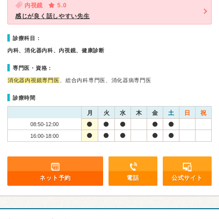
内視鏡
5.0
感じが良く話しやすい先生
診療科目：
内科、消化器内科、内視鏡、健康診断
専門医・資格：
消化器内視鏡専門医
、総合内科専門医、消化器病専門医
診療時間
月
火
水
木
金
土
日
祝
08:50-12:00
16:00-18:00
ネット予約
電話
公式サイト