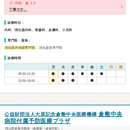
内科
4.5
丁寧です。
診療科目：
内科、消化器内科、胃腸科、皮膚科、小児科
専門医・資格：
消化器内視鏡専門医
、消化器病専門医
診療時間
月
火
水
木
金
土
日
祝
08:30-12:30
15:00-18:00
倉敷中央
公益財団法人大原記念倉敷中央医療機構
病院付属予防医療プラザ
岡山県倉敷市鶴形（倉敷駅（倉敷市駅））