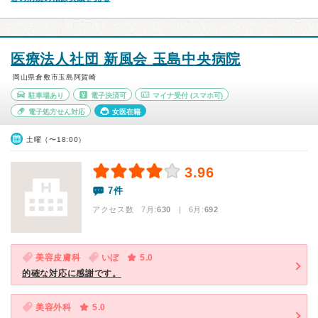
医療法人社団 新風会 玉島中央病院
岡山県倉敷市玉島阿賀崎
駐車場あり
電子決済可
マイナ受付
(スマホ可)
電子処方せん対応
女医在籍
土曜（〜18:00）
3.96
7件
アクセス数 7月:
630
| 6月:
692
美容皮膚科
いぼ
5.0
的確な対応に感謝です。
美容外科
5.0