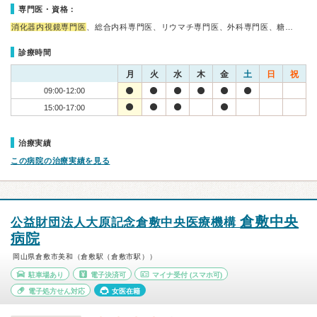
専門医・資格：
消化器内視鏡専門医
、総合内科専門医、リウマチ専門医、外科専門医、糖…
診療時間
月
火
水
木
金
土
日
祝
09:00-12:00
15:00-17:00
治療実績
この病院の治療実績を見る
倉敷中央
公益財団法人大原記念倉敷中央医療機構
病院
岡山県倉敷市美和（倉敷駅（倉敷市駅））
駐車場あり
電子決済可
マイナ受付
(スマホ可)
電子処方せん対応
女医在籍