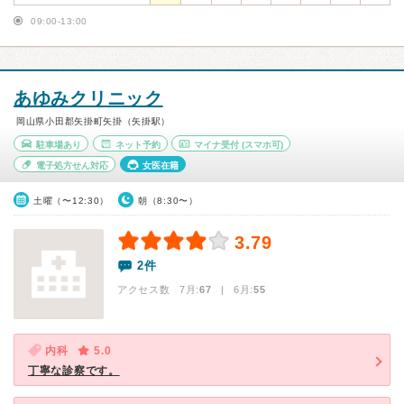
09:00-13:00
あゆみクリニック
岡山県小田郡矢掛町矢掛（矢掛駅）
駐車場あり
ネット予約
マイナ受付
(スマホ可)
電子処方せん対応
女医在籍
土曜（〜12:30）
朝（8:30〜）
3.79
2件
アクセス数 7月:
67
| 6月:
55
内科
5.0
丁寧な診察です。