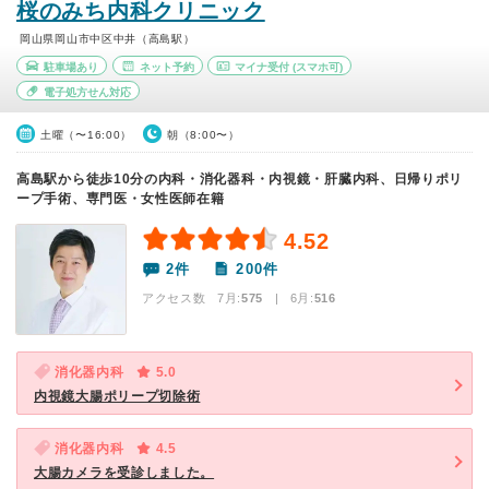
桜のみち内科クリニック
岡山県岡山市中区中井（高島駅）
駐車場あり
ネット予約
マイナ受付
(スマホ可)
電子処方せん対応
土曜（〜16:00）
朝（8:00〜）
高島駅から徒歩10分の内科・消化器科・内視鏡・肝臓内科、日帰りポリ
ープ手術、専門医・女性医師在籍
4.52
2件
200件
アクセス数 7月:
575
| 6月:
516
消化器内科
5.0
内視鏡大腸ポリープ切除術
消化器内科
4.5
大腸カメラを受診しました。