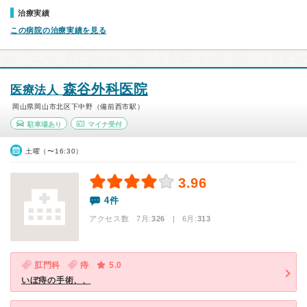
治療実績
この病院の治療実績を見る
森谷外科医院
医療法人
岡山県岡山市北区下中野（備前西市駅）
駐車場あり
マイナ受付
土曜（〜16:30）
3.96
4件
アクセス数 7月:
326
| 6月:
313
肛門科
痔
5.0
いぼ痔の手術、、