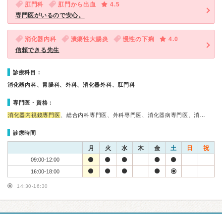
肛門科
肛門から出血
4.5
専門医がいるので安心。
消化器内科
潰瘍性大腸炎
慢性の下痢
4.0
信頼できる先生
診療科目：
消化器内科、胃腸科、外科、消化器外科、肛門科
専門医・資格：
消化器内視鏡専門医
、総合内科専門医、外科専門医、消化器病専門医、消…
診療時間
月
火
水
木
金
土
日
祝
09:00-12:00
16:00-18:00
14:30-16:30