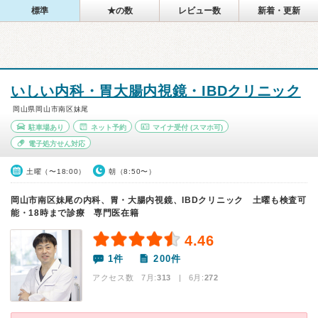
標準
★の数
レビュー数
新着・更新
いしい内科・胃大腸内視鏡・IBDクリニック
岡山県岡山市南区妹尾
駐車場あり
ネット予約
マイナ受付
(スマホ可)
電子処方せん対応
土曜（〜18:00）
朝（8:50〜）
岡山市南区妹尾の内科、胃・大腸内視鏡、IBDクリニック 土曜も検査可
能・18時まで診療 専門医在籍
4.46
1件
200件
アクセス数 7月:
313
| 6月:
272