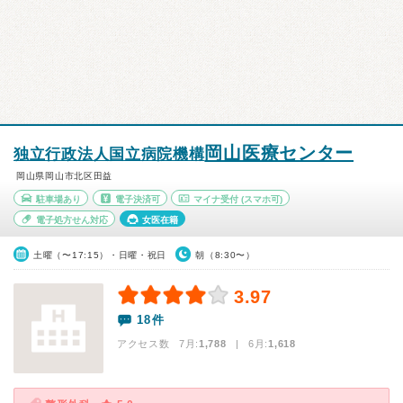
岡山医療センター
独立行政法人国立病院機構
岡山県岡山市北区田益
駐車場あり
電子決済可
マイナ受付
(スマホ可)
電子処方せん対応
女医在籍
土曜（〜17:15）・日曜・祝日
朝（8:30〜）
3.97
18件
アクセス数 7月:
1,788
| 6月:
1,618