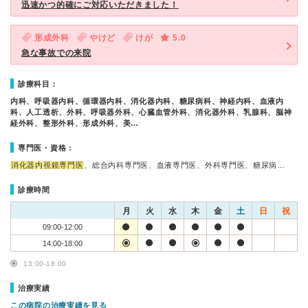
迅速かつ的確にご対応いただきました！
形成外科
やけど
けが
5.0
急な事故での来院
診療科目：
内科、呼吸器内科、循環器内科、消化器内科、糖尿病科、神経内科、血液内
科、人工透析、外科、呼吸器外科、心臓血管外科、消化器外科、乳腺科、脳神
経外科、整形外科、形成外科、美…
専門医・資格：
消化器内視鏡専門医
、総合内科専門医、血液専門医、外科専門医、糖尿病…
診療時間
月
火
水
木
金
土
日
祝
09:00-12:00
14:00-18:00
13:00-18:00
治療実績
この病院の治療実績を見る