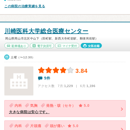
この病院の治療実績を見る
川崎医科大学総合医療センター
岡山県岡山市北区中山下（田町駅、新西大寺町筋駅、郵便局前駅）
駐車場あり
電子決済可
マイナ受付
女医在籍
土曜（〜12:30）
3.84
9件
アクセス数 7月:
1,229
| 6月:
1,196
内科
気胸
発熱・咳（セキ）
5.0
大きな病院は安心です。
内科
片頭痛
頭が痛い
5.0