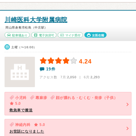
川崎医科大学附属病院
岡山県倉敷市松島（中庄駅）
駐車場あり
電子決済可
マイナ受付
女医在籍
土曜（〜16:00）
4.24
19件
アクセス数 7月:
2,050
| 6月:
2,293
小児科
蕁麻疹
顔が腫れる・むくむ・発疹（子供）
5.0
救急車で搬送
神経内科
5.0
お世話になりました