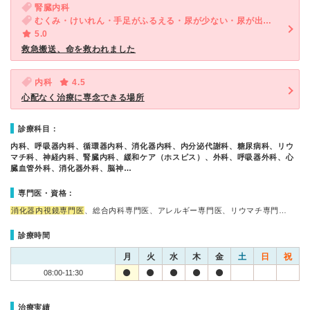
腎臓内科
むくみ・けいれん・手足がふるえる・尿が少ない・尿が出にくい
5.0
救急搬送、命を救われました
内科
4.5
心配なく治療に専念できる場所
診療科目：
内科、呼吸器内科、循環器内科、消化器内科、内分泌代謝科、糖尿病科、リウ
マチ科、神経内科、腎臓内科、緩和ケア（ホスピス）、外科、呼吸器外科、心
臓血管外科、消化器外科、脳神…
専門医・資格：
消化器内視鏡専門医
、総合内科専門医、アレルギー専門医、リウマチ専門…
診療時間
月
火
水
木
金
土
日
祝
08:00-11:30
治療実績