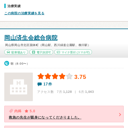
治療実績
この病院の治療実績を見る
岡山済生会総合病院
岡山県岡山市北区国体町（岡山駅、西川緑道公園駅、柳川駅）
駐車場あり
電子決済可
マイナ受付
(スマホ可)
朝（8:00〜）
3.75
17件
アクセス数 7月:
1,128
| 6月:
1,043
内科
5.0
救急の先生が親身になってくださりました。