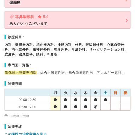
偏頭痛
耳鼻咽喉科
5.0
ありがとうございます
診療科目：
内科、循環器内科、消化器内科、神経内科、外科、呼吸器外科、心臓血管外
科、消化器外科、脳神経外科、整形外科、形成外科、リハビリテーション科、
皮膚科、泌尿器科、眼科、耳鼻咽…
専門医・資格：
消化器内視鏡専門医
、総合内科専門医、総合診療専門医、アレルギー専門…
診療時間
月
火
水
木
金
土
日
祝
09:00-12:30
13:30-17:00
13:00-17:00
治療実績
この病院の治療実績を見る