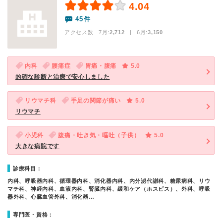
4.04
45件
アクセス数 7月:
2,712
| 6月:
3,150
内科
腰痛症
胃痛・腹痛
5.0
的確な診断と治療で安心しました
リウマチ科
手足の関節が痛い
5.0
リウマチ
小児科
腹痛・吐き気・嘔吐（子供）
5.0
大きな病院です
診療科目：
内科、呼吸器内科、循環器内科、消化器内科、内分泌代謝科、糖尿病科、リウ
マチ科、神経内科、血液内科、腎臓内科、緩和ケア（ホスピス）、外科、呼吸
器外科、心臓血管外科、消化器…
専門医・資格：