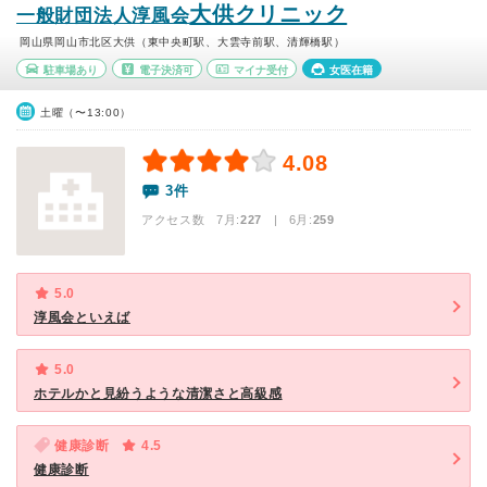
大供クリニック
一般財団法人淳風会
岡山県岡山市北区大供（東中央町駅、大雲寺前駅、清輝橋駅）
駐車場あり
電子決済可
マイナ受付
女医在籍
土曜（〜13:00）
4.08
3件
アクセス数 7月:
227
| 6月:
259
5.0
淳風会といえば
5.0
ホテルかと見紛うような清潔さと高級感
健康診断
4.5
健康診断