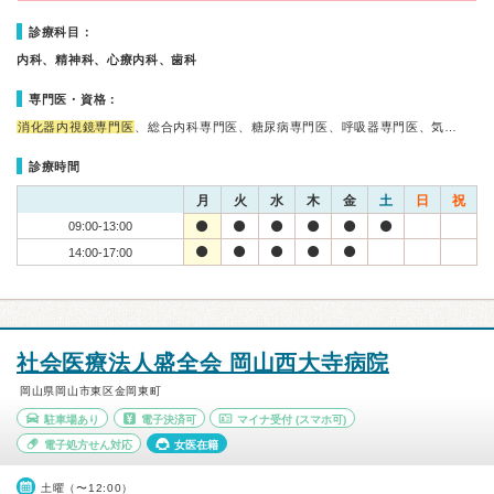
診療科目：
内科、精神科、心療内科、歯科
専門医・資格：
消化器内視鏡専門医
、総合内科専門医、糖尿病専門医、呼吸器専門医、気…
診療時間
月
火
水
木
金
土
日
祝
09:00-13:00
14:00-17:00
社会医療法人盛全会 岡山西大寺病院
岡山県岡山市東区金岡東町
駐車場あり
電子決済可
マイナ受付
(スマホ可)
電子処方せん対応
女医在籍
土曜（〜12:00）