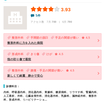
3.93
5件
アクセス数 7月:
700
| 6月:
790
整形外科
手関節の脱臼
手足の関節が痛い
4.5
整形外科に力を入れた病院
形成外科
きり傷
けが
4.5
指の切り傷で通院
整形外科
腰痛・手足の関節が痛い
4.5
新しくて綺麗 静かで安心
診療科目：
内科、呼吸器内科、消化器内科、胃腸科、糖尿病科、リウマチ科、腎臓内科、
人工透析、外科、心臓血管外科、消化器外科、乳腺科、脳神経外科、整形外
科、形成外科、リハビリテーショ…