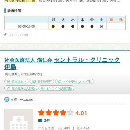
消化器内視鏡専門医
、総合内科専門医、外科専門医、糖尿病専門医、内分…
診療時間
月
火
水
木
金
土
日
祝
08:00-16:00
08:00-12:00
セントラル・クリニック
社会医療法人 鴻仁会
伊島
岡山県岡山市北区伊島北町
駐車場あり
電子決済可
マイナ受付
(スマホ可)
電子処方せん対応
オンライン診療対応
土曜（〜12:30）
4.01
3件
アクセス数 7月:
403
| 6月:
454