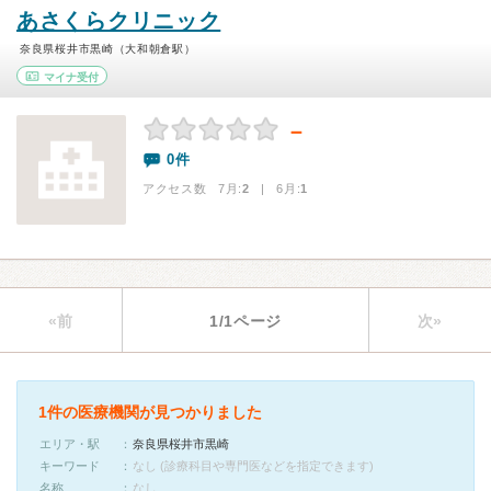
あさくらクリニック
奈良県桜井市黒崎（大和朝倉駅）
マイナ受付
－
0件
アクセス数 7月:
2
| 6月:
1
«前
1/1ページ
次»
1件の医療機関が見つかりました
エリア・駅
奈良県桜井市黒崎
キーワード
なし (診療科目や専門医などを指定できます)
名称
なし