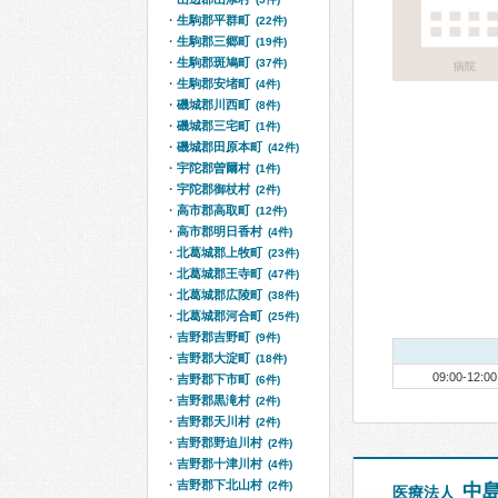
生駒郡平群町
(22件)
生駒郡三郷町
(19件)
生駒郡斑鳩町
(37件)
病院
生駒郡安堵町
(4件)
磯城郡川西町
(8件)
磯城郡三宅町
(1件)
磯城郡田原本町
(42件)
宇陀郡曽爾村
(1件)
宇陀郡御杖村
(2件)
高市郡高取町
(12件)
高市郡明日香村
(4件)
北葛城郡上牧町
(23件)
北葛城郡王寺町
(47件)
北葛城郡広陵町
(38件)
北葛城郡河合町
(25件)
吉野郡吉野町
(9件)
吉野郡大淀町
(18件)
09:00-12:00
吉野郡下市町
(6件)
吉野郡黒滝村
(2件)
吉野郡天川村
(2件)
吉野郡野迫川村
(2件)
吉野郡十津川村
(4件)
吉野郡下北山村
(2件)
中
医療法人