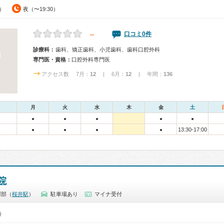
0）
夜（〜19:30）
－
口コミ0件
診療科：
歯科、矯正歯科、小児歯科、歯科口腔外科
専門医・資格：
口腔外科専門医
アクセス数 7月：
12
| 6月：
12
| 年間：
136
月
火
水
木
金
土
●
●
●
●
●
13:30-17:00
●
●
●
●
院
阿部（
桜井駅
）
駐車場あり
マイナ受付
0）