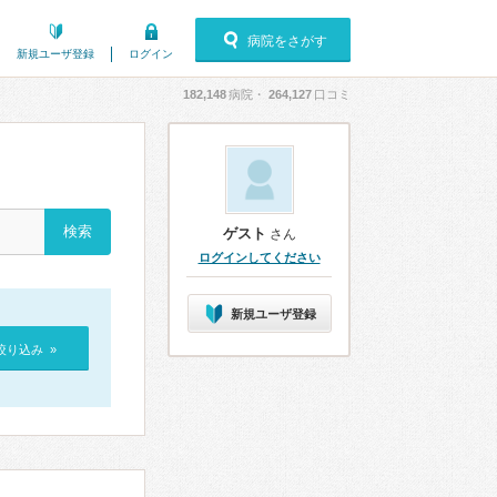
病院をさがす
新規ユーザ登録
ログイン
182,148
病院・
264,127
口コミ
ゲスト
さん
ログインしてください
新規ユーザ登録
絞り込み »