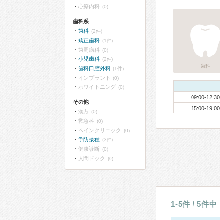
心療内科
(0)
歯科系
歯科
(2件)
矯正歯科
(1件)
歯周病科
(0)
小児歯科
(2件)
歯科
歯科口腔外科
(1件)
インプラント
(0)
ホワイトニング
(0)
09:00-12:30
その他
15:00-19:00
漢方
(0)
救急科
(0)
ペインクリニック
(0)
予防接種
(3件)
健康診断
(0)
人間ドック
(0)
1-5件 / 5件中