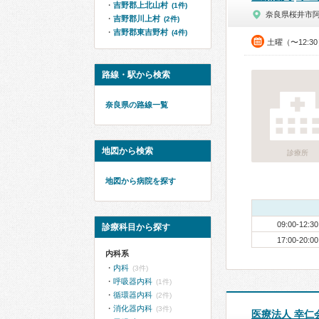
吉野郡上北山村
(1件)
奈良県桜井市
吉野郡川上村
(2件)
吉野郡東吉野村
(4件)
土曜（〜12:3
路線・駅から検索
奈良県の路線一覧
地図から検索
診療所
地図から病院を探す
09:00-12:30
診療科目から探す
17:00-20:00
内科系
内科
(3件)
呼吸器内科
(1件)
循環器内科
(2件)
消化器内科
(3件)
医療法人 幸仁