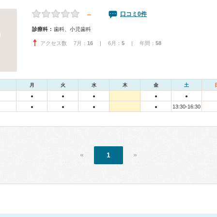
－
口コミ0件
診療科：
歯科、小児歯科
アクセス数 7月：
16
| 6月：
5
| 年間：
58
月
火
水
木
金
土
●
●
●
●
●
13:30-16:30
●
●
●
●
«
1
»