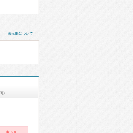
表示順について
可)
5.0