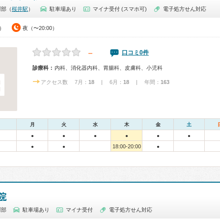
阿部（
桜井駅
）
駐車場あり
マイナ受付 (スマホ可)
電子処方せん対応
0）
夜（〜20:00）
－
口コミ0件
診療科：
内科、消化器内科、胃腸科、皮膚科、小児科
アクセス数 7月：
18
| 6月：
18
| 年間：
163
月
火
水
木
金
土
●
●
●
●
●
●
18:00-20:00
●
●
●
院
阿部
駐車場あり
マイナ受付
電子処方せん対応