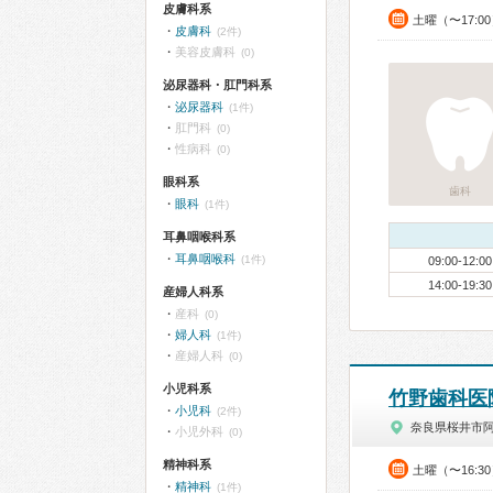
皮膚科系
土曜（〜17:0
皮膚科
(2件)
美容皮膚科
(0)
泌尿器科・肛門科系
泌尿器科
(1件)
肛門科
(0)
性病科
(0)
眼科系
歯科
眼科
(1件)
耳鼻咽喉科系
耳鼻咽喉科
(1件)
09:00-12:00
14:00-19:30
産婦人科系
産科
(0)
婦人科
(1件)
産婦人科
(0)
小児科系
竹野歯科医
小児科
(2件)
奈良県桜井市
小児外科
(0)
精神科系
土曜（〜16:3
精神科
(1件)