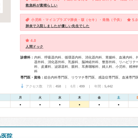
救急科が素晴らしい
小児科・マイコプラズマ肺炎・咳（セキ）・発熱（子供）
5.0
肺炎で入院しましたが優しい先生でした
4.0
人間ドック
診療科：
内科、呼吸器内科、循環器内科、消化器内科、胃腸科、血液内科、
器外科、消化器外科、乳腺科、脳神経外科、整形外科、リハビリテ
科、皮膚科、泌尿器科、眼科、耳鼻咽喉科、婦人科、小児科、精神
科
専門医・資格：
アクセス数 7月：
458
| 6月：
499
| 年間：
5,442
月
火
水
木
金
土
●
●
●
●
●
●
島医院