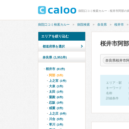
病院口コミ検索カルー - 桜井市阿部の
病院口コミ検索カルー
病院検索
奈良県
桜井市
エリアを絞り込む
桜井市阿
都道府県を選択
奈良県
(1,951件)
奈良県桜井市
桜井市
(81件)
阿部
(5件)
上之宮
(1件)
エリア・駅
大泉
(1件)
キーワード
太田
(1件)
名称
粟殿
(6件)
詳細条件
忍阪
(3件)
戒重
(2件)
上之庄
(5件)
川合
(5件)
草川
(1件)