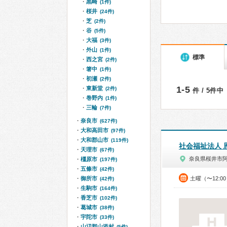
黒崎
(1件)
桜井
(24件)
芝
(2件)
谷
(5件)
大福
(3件)
外山
(1件)
標準
西之宮
(2件)
箸中
(1件)
初瀬
(2件)
1-5
東新堂
(2件)
件 / 5件中
巻野内
(1件)
三輪
(7件)
奈良市
(627件)
大和高田市
(97件)
大和郡山市
(119件)
社会福祉法人 
天理市
(67件)
奈良県桜井市
橿原市
(197件)
五條市
(42件)
御所市
土曜（〜12:0
(42件)
生駒市
(164件)
香芝市
(102件)
葛城市
(38件)
宇陀市
(33件)
山辺郡山添村
(5件)