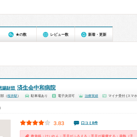
★の数
レビュー数
新着・更新
済生会中和病院
恩賜財団
阿部（
桜井駅
）
駐車場あり
電子決済可
治療実績
マイナ受付 (スマホ
0）
3.83
口コミ8件
救急科・けいれん・手足がふるえる・手足が麻痺する・発熱（子供）