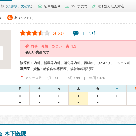
阿部（
桜井駅
、
大福駅
）
駐車場あり
マイナ受付
電子処方せん対応
0）
夜（〜20:00）
3.30
口コミ1件
内科・発熱・めまい
4.5
優しい先生です
診療科：
内科、循環器内科、消化器内科、胃腸科、リハビリテーション科
専門医・資格：
総合内科専門医、放射線科専門医
アクセス数 7月：
51
| 6月：
44
| 年間：
475
月
火
水
木
金
土
●
●
●
●
●
●
●
●
●
●
●
木下医院
会