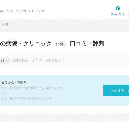
病院・クリニック 5件 口コミ・評判
Calooとは
阿部
部の病院・クリニック
口コミ・評判
（5件）
×
阿部
奈良県桜井市阿部
なし (診療科目や専門医などを指定できます)
条件変更・
なし
なし (曜日や時間帯を指定できます)