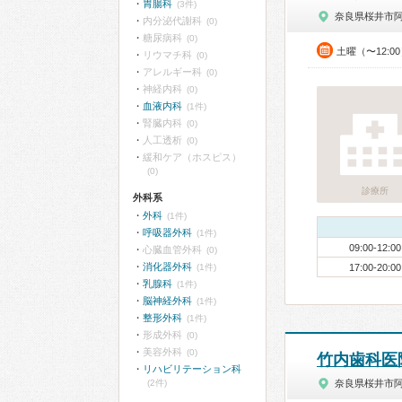
胃腸科
(3件)
奈良県桜井市
内分泌代謝科
(0)
糖尿病科
(0)
土曜（〜12:0
リウマチ科
(0)
アレルギー科
(0)
神経内科
(0)
血液内科
(1件)
腎臓内科
(0)
人工透析
(0)
緩和ケア（ホスピス）
(0)
診療所
外科系
外科
(1件)
呼吸器外科
(1件)
09:00-12:00
心臓血管外科
(0)
消化器外科
(1件)
17:00-20:00
乳腺科
(1件)
脳神経外科
(1件)
整形外科
(1件)
形成外科
(0)
美容外科
(0)
竹内歯科医
リハビリテーション科
(2件)
奈良県桜井市