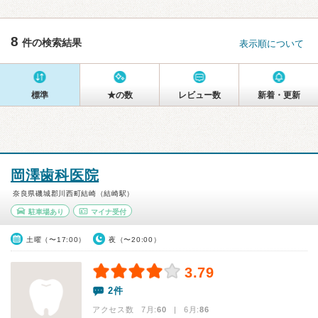
8
件の検索結果
表示順について
標準
★の数
レビュー数
新着・更新
岡澤歯科医院
奈良県磯城郡川西町結崎（結崎駅）
駐車場あり
マイナ受付
土曜（〜17:00）
夜（〜20:00）
3.79
2件
アクセス数 7月:
60
| 6月:
86