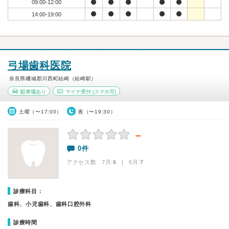
09:00-12:00
14:00-19:00
弓場歯科医院
奈良県磯城郡川西町結崎（結崎駅）
駐車場あり
マイナ受付
(スマホ可)
土曜（〜17:00）
夜（〜19:30）
－
0件
アクセス数 7月:
6
| 6月:
7
診療科目：
歯科、小児歯科、歯科口腔外科
診療時間