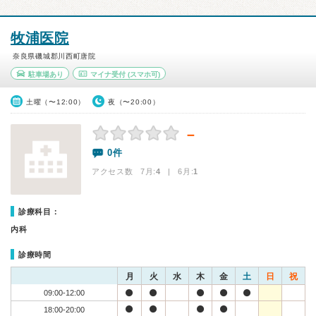
牧浦医院
奈良県磯城郡川西町唐院
駐車場あり
マイナ受付
(スマホ可)
土曜（〜12:00）
夜（〜20:00）
－
0件
アクセス数 7月:
4
| 6月:
1
診療科目：
内科
診療時間
月
火
水
木
金
土
日
祝
09:00-12:00
18:00-20:00