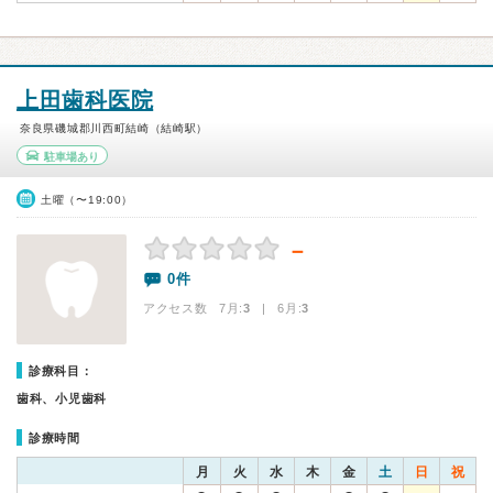
上田歯科医院
奈良県磯城郡川西町結崎（結崎駅）
駐車場あり
土曜（〜19:00）
－
0件
アクセス数 7月:
3
| 6月:
3
診療科目：
歯科、小児歯科
診療時間
月
火
水
木
金
土
日
祝