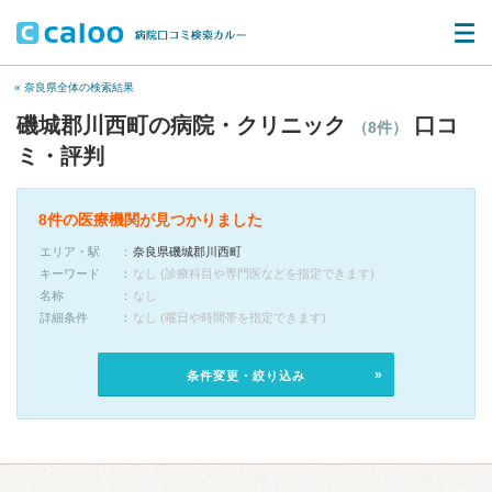
« 奈良県全体の検索結果
磯城郡川西町の病院・クリニック
口コ
（8件）
ミ・評判
8件の医療機関が見つかりました
エリア・駅
奈良県磯城郡川西町
キーワード
なし (診療科目や専門医などを指定できます)
名称
なし
詳細条件
なし (曜日や時間帯を指定できます)
条件変更・絞り込み