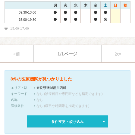
月
火
水
木
金
土
日
祝
09:30-13:00
15:00-19:30
15:00-17:00
«前
1/1ページ
次»
8件の医療機関が見つかりました
エリア・駅
奈良県磯城郡川西町
キーワード
なし (診療科目や専門医などを指定できます)
名称
なし
詳細条件
なし (曜日や時間帯を指定できます)
条件変更・絞り込み