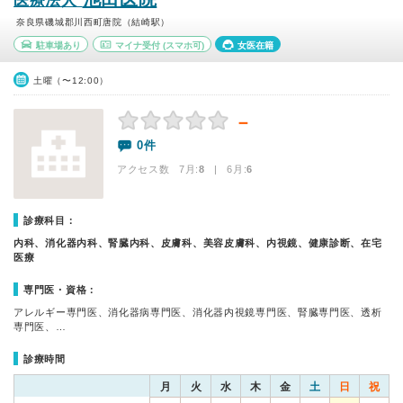
医療法人
奈良県磯城郡川西町唐院（結崎駅）
駐車場あり
マイナ受付
(スマホ可)
女医在籍
土曜（〜12:00）
－
0件
アクセス数 7月:
8
| 6月:
6
診療科目：
内科、消化器内科、腎臓内科、皮膚科、美容皮膚科、内視鏡、健康診断、在宅
医療
専門医・資格：
アレルギー専門医、消化器病専門医、消化器内視鏡専門医、腎臓専門医、透析
専門医、…
診療時間
月
火
水
木
金
土
日
祝