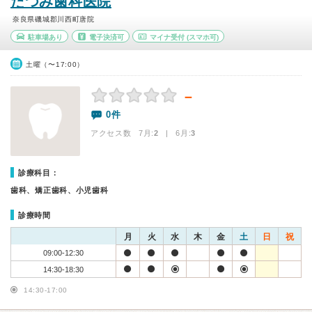
たつみ歯科医院
奈良県磯城郡川西町唐院
駐車場あり
電子決済可
マイナ受付
(スマホ可)
土曜（〜17:00）
－
0件
アクセス数 7月:
2
| 6月:
3
診療科目：
歯科、矯正歯科、小児歯科
診療時間
月
火
水
木
金
土
日
祝
09:00-12:30
14:30-18:30
14:30-17:00