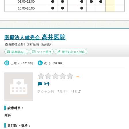
09:00-12:00
16:00-18:00
高井医院
医療法人健秀会
奈良県磯城郡川西町結崎（結崎駅）
駐車場あり
マイナ受付
電子処方せん対応
土曜（〜12:00）
夜（〜20:00）
－
0件
アクセス数 7月:
4
| 6月:
7
診療科目：
内科
専門医・資格：