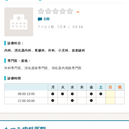
－
0件
アクセス数 7月:
8
| 6月:
13
診療科目：
内科、消化器内科、胃腸科、外科、小児科、放射線科
専門医・資格：
外科専門医、消化器病専門医、消化器内視鏡専門医
診療時間
月
火
水
木
金
土
日
祝
08:00-13:00
17:00-20:00