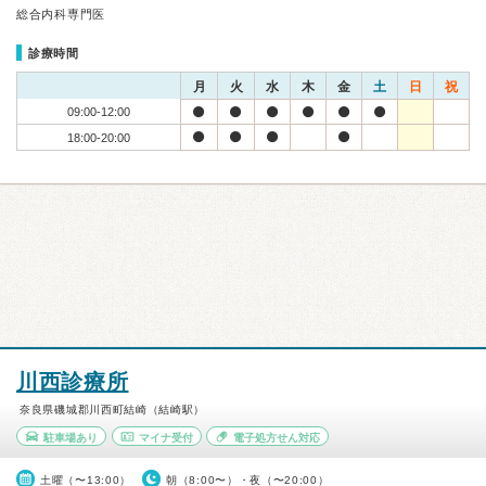
総合内科専門医
診療時間
月
火
水
木
金
土
日
祝
09:00-12:00
18:00-20:00
川西診療所
奈良県磯城郡川西町結崎（結崎駅）
駐車場あり
マイナ受付
電子処方せん対応
土曜（〜13:00）
朝（8:00〜）・夜（〜20:00）