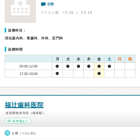
0件
アクセス数 7月:
15
| 6月:
13
診療科目：
消化器内科、胃腸科、外科、肛門科
診療時間
月
火
水
木
金
土
日
祝
09:00-12:00
17:00-19:00
福辻歯科医院
奈良県桜井市谷（桜井駅）
駐車場あり
土曜（〜11:30）