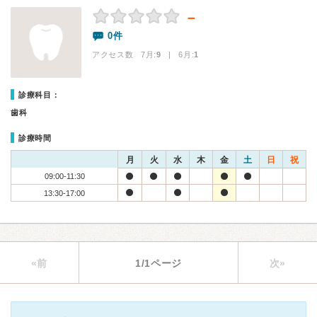
－
0件
アクセス数 7月:
9
| 6月:
1
診療科目：
歯科
診療時間
月
火
水
木
金
土
日
祝
09:00-11:30
13:30-17:00
«前
1/1ページ
次»