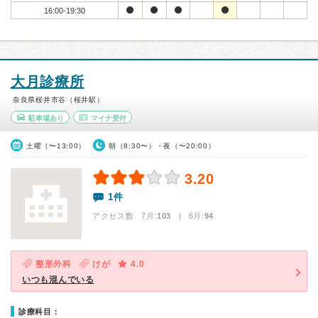
16:00-19:30
大月診療所
奈良県桜井市谷（桜井駅）
駐車場あり
マイナ受付
土曜（〜13:00）
朝（8:30〜）・夜（〜20:00）
3.20
1件
アクセス数 7月:
103
| 6月:
94
整形外科
けが
4.0
いつも混んでいる
診療科目：