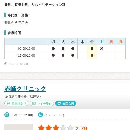
外科、整形外科、リハビリテーション科
専門医・資格：
整形外科専門医
診療時間
月
火
水
木
金
土
日
祝
08:30-12:00
17:00-20:00
08:30-13:00
赤崎クリニック
奈良県桜井市谷（桜井駅）
駐車場あり
マイナ受付
女医在籍
土曜（〜12:00）
夜（〜20:00）
2.79