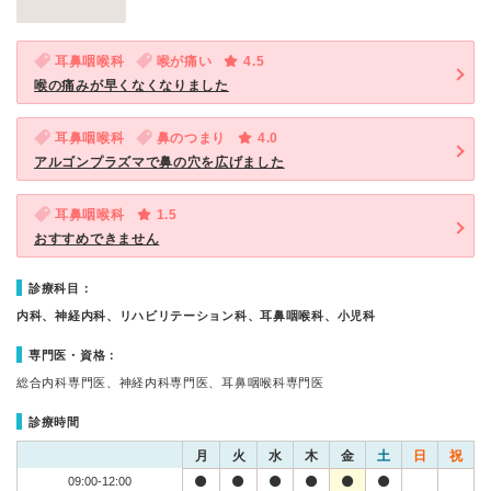
耳鼻咽喉科
喉が痛い
4.5
喉の痛みが早くなくなりました
耳鼻咽喉科
鼻のつまり
4.0
アルゴンプラズマで鼻の穴を広げました
耳鼻咽喉科
1.5
おすすめできません
診療科目：
内科、神経内科、リハビリテーション科、耳鼻咽喉科、小児科
専門医・資格：
総合内科専門医、神経内科専門医、耳鼻咽喉科専門医
診療時間
月
火
水
木
金
土
日
祝
09:00-12:00