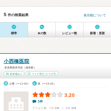
5
件の検索結果
表示順について
標準
★の数
レビュー数
新着・更新
小西橋医院
奈良県桜井市谷（桜井駅）
駐車場あり
マイナ受付
(スマホ可)
土曜（〜12:00）
夜（〜19:30）
3.20
3件
アクセス数 7月:
181
| 6月:
228