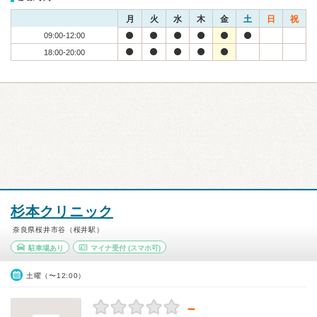
月
火
水
木
金
土
日
祝
09:00-12:00
18:00-20:00
杉本クリニック
奈良県桜井市谷（桜井駅）
駐車場あり
マイナ受付
(スマホ可)
土曜（〜12:00）
－