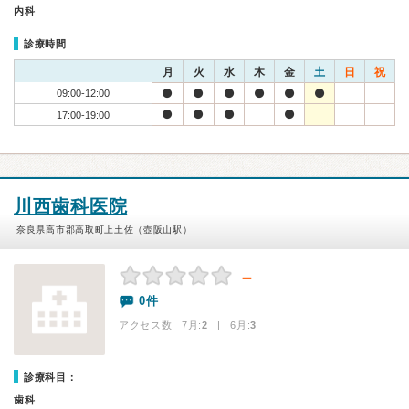
内科
診療時間
月
火
水
木
金
土
日
祝
09:00-12:00
17:00-19:00
川西歯科医院
奈良県高市郡高取町上土佐（壺阪山駅）
－
0件
アクセス数 7月:
2
| 6月:
3
診療科目：
歯科