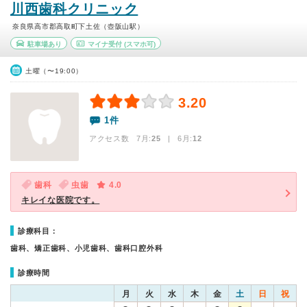
川西歯科クリニック
奈良県高市郡高取町下土佐（壺阪山駅）
駐車場あり
マイナ受付
(スマホ可)
土曜（〜19:00）
3.20
1件
アクセス数 7月:
25
| 6月:
12
歯科
虫歯
4.0
キレイな医院です。
診療科目：
歯科、矯正歯科、小児歯科、歯科口腔外科
診療時間
月
火
水
木
金
土
日
祝