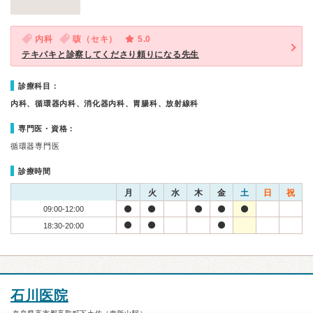
内科
咳（セキ）
5.0
テキパキと診察してくださり頼りになる先生
診療科目：
内科、循環器内科、消化器内科、胃腸科、放射線科
専門医・資格：
循環器専門医
診療時間
月
火
水
木
金
土
日
祝
09:00-12:00
18:30-20:00
石川医院