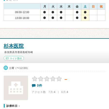
月
火
水
木
金
土
日
祝
09:00-12:00
13:00-18:00
杉本医院
奈良県高市郡高取町寺崎
マイナ受付
土曜（〜12:00）
－
0件
アクセス数 7月:
4
| 6月:
4
診療科目：