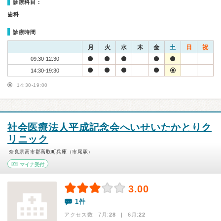
診療科目：
歯科
診療時間
月
火
水
木
金
土
日
祝
09:30-12:30
14:30-19:30
14:30-19:00
社会医療法人平成記念会へいせいたかとりク
リニック
奈良県高市郡高取町兵庫（市尾駅）
マイナ受付
3.00
1件
アクセス数 7月:
28
| 6月:
22