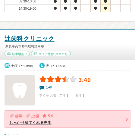
09:30-13:30
14:30-19:00
辻歯科クリニック
奈良県高市郡高取町清水谷
駐車場あり
マイナ受付
(スマホ可)
土曜（〜19:00）
夜（〜19:30）
3.40
1件
アクセス数 7月:
9
| 6月:
9
歯科
虫歯
5.0
しっかり診てくれる先生