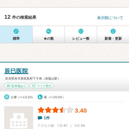
12
件の検索結果
表示順について
標準
★の数
レビュー数
新着・更新
辰巳医院
奈良県高市郡高取町下子島（壺阪山駅）
駐車場あり
マイナ受付
土曜（〜12:00）
夜（〜20:00）
3.40
1件
アクセス数 7月:
47
| 6月:
34