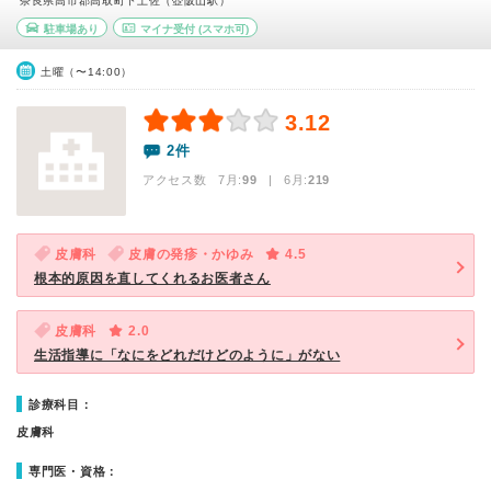
奈良県高市郡高取町下土佐（壺阪山駅）
駐車場あり
マイナ受付
(スマホ可)
土曜（〜14:00）
3.12
2件
アクセス数 7月:
99
| 6月:
219
皮膚科
皮膚の発疹・かゆみ
4.5
根本的原因を直してくれるお医者さん
皮膚科
2.0
生活指導に「なにをどれだけどのように」がない
診療科目：
皮膚科
専門医・資格：