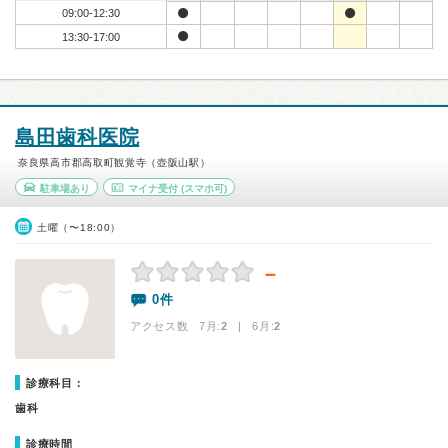
09:00-12:30
13:30-17:00
島田歯科医院
奈良県高市郡高取町観覚寺（壺阪山駅）
駐車場あり
マイナ受付
(スマホ可)
土曜（〜18:00）
－
0件
アクセス数 7月:
2
| 6月:
2
診療科目：
歯科
診療時間