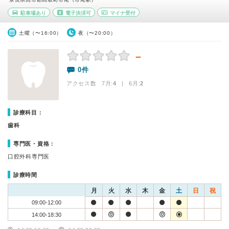
駐車場あり
電子決済可
マイナ受付
土曜（〜16:00）
夜（〜20:00）
－
0件
アクセス数 7月:
4
| 6月:
2
診療科目：
歯科
専門医・資格：
口腔外科専門医
診療時間
月
火
水
木
金
土
日
祝
09:00-12:00
14:00-18:30