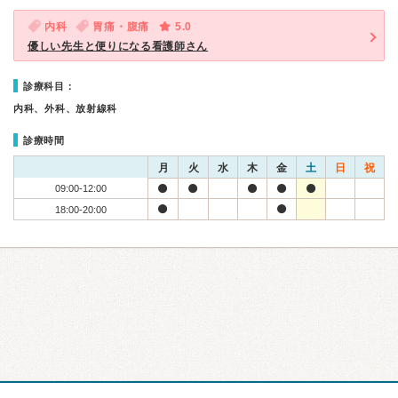
内科
胃痛・腹痛
5.0
優しい先生と便りになる看護師さん
診療科目：
内科、外科、放射線科
診療時間
月
火
水
木
金
土
日
祝
09:00-12:00
18:00-20:00