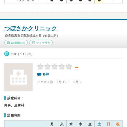
09:00-12:00
つぼさかクリニック
奈良県高市郡高取町清水谷（壺阪山駅）
駐車場あり
マイナ受付
土曜（〜12:30）
－
0件
アクセス数 7月:
12
| 6月:
5
診療科目：
内科、皮膚科
診療時間
月
火
水
木
金
土
日
祝