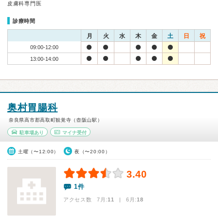
皮膚科専門医
診療時間
月
火
水
木
金
土
日
祝
09:00-12:00
13:00-14:00
奥村胃腸科
奈良県高市郡高取町観覚寺（壺阪山駅）
駐車場あり
マイナ受付
土曜（〜12:00）
夜（〜20:00）
3.40
1件
アクセス数 7月:
11
| 6月:
18