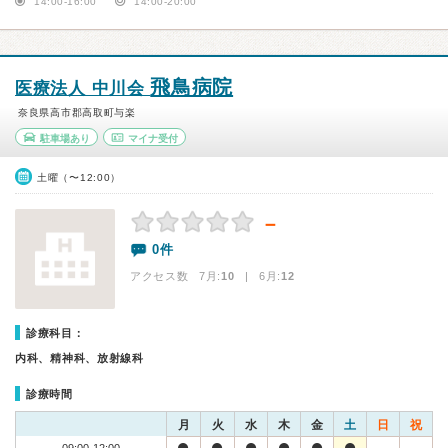
14:00-16:00
14:00-20:00
飛鳥病院
医療法人 中川会
奈良県高市郡高取町与楽
駐車場あり
マイナ受付
土曜（〜12:00）
－
0件
アクセス数 7月:
10
| 6月:
12
診療科目：
内科、精神科、放射線科
診療時間
月
火
水
木
金
土
日
祝