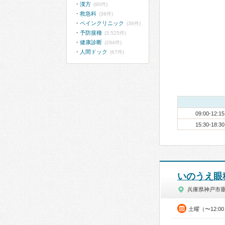
漢方
(90件)
救急科
(38件)
ペインクリニック
(36件)
予防接種
(3,525件)
健康診断
(294件)
人間ドック
(67件)
09:00-12:15
15:30-18:30
いのうえ眼
兵庫県神戸市
土曜（〜12:0