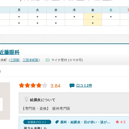
月
火
水
木
金
土
●
●
●
●
●
●
●
●
●
●
近藤眼科
中央町（
三田駅
、
三田本町駅
）
マイナ受付 (スマホ可)
5）
3.84
口コミ2件
結膜炎について
【専門医・資格】
眼科専門医
4.5
眼科・結膜炎・目が赤い・涙が出る・二重に見える・かすむ
結膜炎の口コミ
視力も改善した