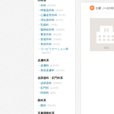
外科系
外科
(834件)
土曜（〜12:0
呼吸器外科
(40件)
心臓血管外科
(67件)
消化器外科
(97件)
乳腺科
(75件)
脳神経外科
(199件)
整形外科
(891件)
形成外科
(198件)
美容外科
(91件)
病院
リハビリテーション科
(998件)
皮膚科系
皮膚科
(630件)
美容皮膚科
(161件)
泌尿器科・肛門科系
泌尿器科
(288件)
肛門科
(224件)
性病科
(9件)
眼科系
眼科
(554件)
耳鼻咽喉科系