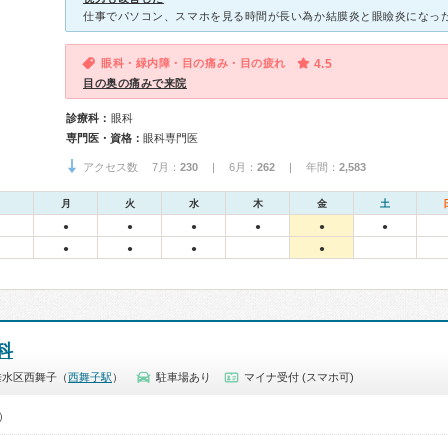
眼科・緑内障・目の痛み・目の疲れ
4.5
目の奥の痛みで来院
診療科：
眼科
専門医・資格：
眼科専門医
アクセス数 7月：
230
| 6月：
262
| 年間：
2,583
月
火
水
木
金
土
●
●
●
●
●
●
●
●
●
●
科
垂水区西舞子（
西舞子駅
）
駐車場あり
マイナ受付 (スマホ可)
0）