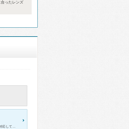
に合ったレンズ
男の先生で、まだ若いです。 受付の看護師さんたちも優しくて丁寧に対応してくれます。 子供の眼の件で行ったのですが、席まで看護師が問診しに来てくれました。 お年寄りの方も多く来ていました。