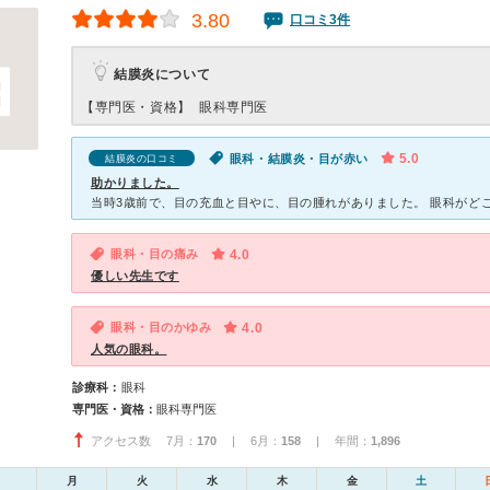
3.80
口コミ3件
結膜炎について
【専門医・資格】
眼科専門医
5.0
眼科・結膜炎・目が赤い
結膜炎の口コミ
助かりました。
眼科・目の痛み
4.0
優しい先生です
眼科・目のかゆみ
4.0
人気の眼科。
診療科：
眼科
専門医・資格：
眼科専門医
アクセス数 7月：
170
| 6月：
158
| 年間：
1,896
月
火
水
木
金
土