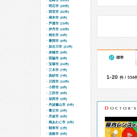
尼崎市
(50件)
明石市
(28件)
西宮市
(52件)
洲本市
(6件)
芦屋市
(15件)
伊丹市
(18件)
相生市
(4件)
豊岡市
(6件)
加古川市
(21件)
赤穂市
(6件)
標準
西脇市
(6件)
宝塚市
(24件)
三木市
(7件)
高砂市
(7件)
1-20
件 / 55
川西市
(14件)
小野市
(4件)
三田市
(9件)
加西市
(3件)
丹波篠山市
(5件)
養父市
(2件)
丹波市
(6件)
南あわじ市
(3件)
朝来市
(1件)
淡路市
(5件)