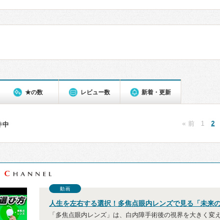
★の数
レビュー数
新着・更新
« 前
1
2
4件中
動画
人生を左右する選択！多焦点眼内レンズで見る「未来
「多焦点眼内レンズ」は、白内障手術後の視界を大きく変