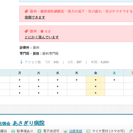
眼科・糖尿病性網膜症・視力の低下・目の疲れ・目がチラチラする
信頼できます
眼科
4.0
とにかく混んでいます
診療科：
眼科
専門医・資格：
眼科専門医
アクセス数 7月：
341
| 6月：
387
| 年間：
4,004
月
火
水
木
金
土
●
●
●
●
●
●
●
●
●
●
●
●
●
●
あさぎり病院
吉徳会
朝霧台
駐車場あり
電子決済可
治療実績
マイナ受付 (スマホ可)