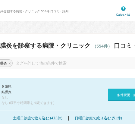
炎を診察する病院・クリニック 554件 口コミ・評判
Calooとは
結膜炎を診察する病院・クリニック
口コミ
（554件）
×
膜炎
兵庫県
結膜炎
条件変更・
なし
なし (曜日や時間帯を指定できます)
土曜日診療で絞り込む (473件)
日曜日診療で絞り込む (51件)