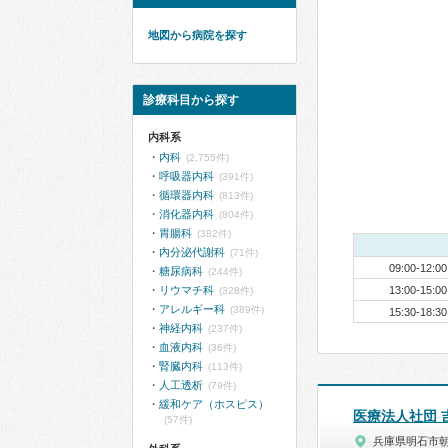
地図から病院を探す
診療科目から探す
内科系
内科
(2,755件)
呼吸器内科
(391件)
循環器内科
(813件)
消化器内科
(804件)
胃腸科
(382件)
内分泌代謝科
(71件)
09:00-12:00
糖尿病科
(244件)
リウマチ科
13:00-15:00
(328件)
アレルギー科
(389件)
15:30-18:30
神経内科
(237件)
血液内科
(36件)
腎臓内科
(113件)
人工透析
(79件)
緩和ケア（ホスピス）
医療法人社団 
(57件)
兵庫県明石市