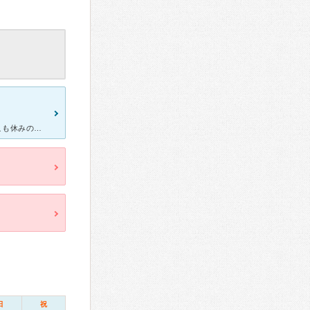
当時3歳前で、目の充血と目やに、目の腫れがありました。 眼科がどこも休みの中、休まず診察してくれていたのでとても助かりました。 先生はお若い男性の先生ですが、とても頼りがいのある先生でした。 子
日
祝