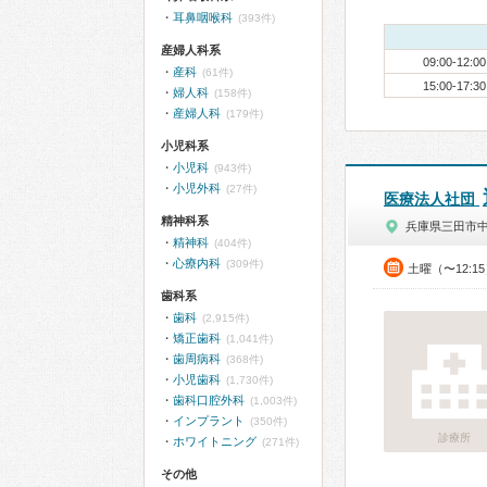
耳鼻咽喉科
(393件)
産婦人科系
09:00-12:00
産科
(61件)
15:00-17:30
婦人科
(158件)
産婦人科
(179件)
小児科系
小児科
(943件)
小児外科
(27件)
医療法人社団
精神科系
兵庫県三田市
精神科
(404件)
心療内科
(309件)
土曜（〜12:1
歯科系
歯科
(2,915件)
矯正歯科
(1,041件)
歯周病科
(368件)
小児歯科
(1,730件)
歯科口腔外科
(1,003件)
インプラント
(350件)
診療所
ホワイトニング
(271件)
その他