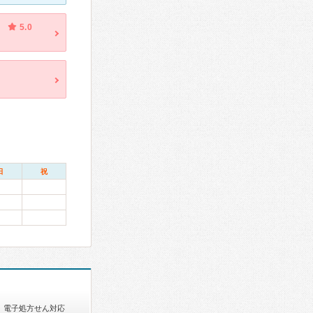
5.0
日
祝
電子処方せん対応