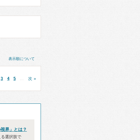
表示順について
3
4
5
…
次 »
の視界」とは？
える選択肢で