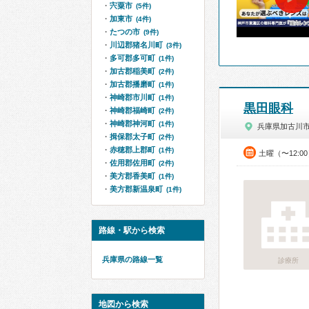
宍粟市
(5件)
加東市
(4件)
たつの市
(9件)
川辺郡猪名川町
(3件)
多可郡多可町
(1件)
加古郡稲美町
(2件)
加古郡播磨町
(1件)
神崎郡市川町
(1件)
黒田眼科
神崎郡福崎町
(2件)
神崎郡神河町
(1件)
兵庫県加古川
揖保郡太子町
(2件)
赤穂郡上郡町
(1件)
土曜（〜12:0
佐用郡佐用町
(2件)
美方郡香美町
(1件)
美方郡新温泉町
(1件)
路線・駅から検索
兵庫県の路線一覧
診療所
地図から検索