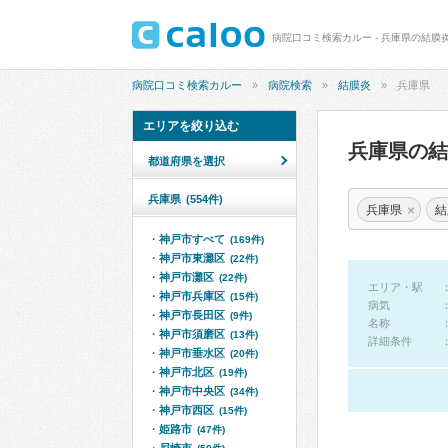
病院口コミ検索カルー - 兵庫県の結膜
病院口コミ検索カルー
病院検索
結膜炎
兵庫県
エリアを絞り込む
兵庫県の
都道府県を選択
兵庫県
(554件)
×
兵庫県
結
神戸市すべて
(169件)
神戸市東灘区
(22件)
神戸市灘区
(22件)
エリア・駅
神戸市兵庫区
(15件)
病気
神戸市長田区
(9件)
名称
神戸市須磨区
(13件)
詳細条件
神戸市垂水区
(20件)
神戸市北区
(19件)
神戸市中央区
(34件)
神戸市西区
(15件)
姫路市
(47件)