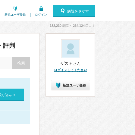
病院をさがす
新規ユーザ登録
ログイン
182,230
病院・
264,124
口コミ
・評判
ゲスト
さん
ログインしてください
新規ユーザ登録
絞り込み »