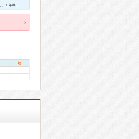
仕事でパソコン、スマホを見る時間が長い為か結膜炎と眼瞼炎になった。１年半の間、市内の眼科医３ヶ所で診てもらったが完治しなかったので近藤眼科を受診した。親子で分担されているが、火曜日から金曜日まで担当の
日
祝