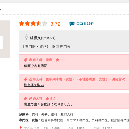
0）
3.72
口コミ29件
結膜炎について
【専門医・資格】
眼科専門医
産婦人科・流産
5.0
信頼できる病院
産婦人科・更年期障害（女性）・不性器出血（女性）・外陰部の痛み・かゆみ（女性）
性交痛で悩み
産婦人科
5.0
出産で度々お世話になりました。
診療科：
内科、外科、眼科、産婦人科
専門医・資格：
アクセス数 7月：
1,698
| 6月：
1,526
| 年間：
22,214