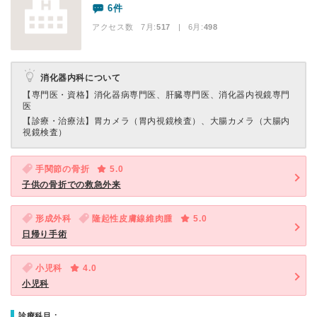
6件
アクセス数 7月:
517
| 6月:
498
消化器内科について
【専門医・資格】
消化器病専門医、肝臓専門医、消化器内視鏡専門
医
【診療・治療法】
胃カメラ（胃内視鏡検査）、大腸カメラ（大腸内
視鏡検査）
手関節の骨折
5.0
子供の骨折での救急外来
形成外科
隆起性皮膚線維肉腫
5.0
日帰り手術
小児科
4.0
小児科
診療科目：