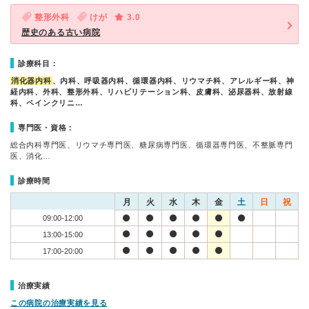
整形外科
けが
3.0
歴史のある古い病院
診療科目：
消化器内科
、内科、呼吸器内科、循環器内科、リウマチ科、アレルギー科、神
経内科、外科、整形外科、リハビリテーション科、皮膚科、泌尿器科、放射線
科、ペインクリニ…
専門医・資格：
総合内科専門医、リウマチ専門医、糖尿病専門医、循環器専門医、不整脈専門
医、消化…
診療時間
月
火
水
木
金
土
日
祝
09:00-12:00
13:00-15:00
17:00-20:00
治療実績
この病院の治療実績を見る