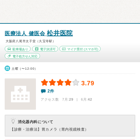
松井医院
医療法人 健医会
大阪府八尾市太子堂（久宝寺駅）
駐車場あり
電子決済可
マイナ受付
(スマホ可)
電子処方せん対応
土曜（〜12:00）
3.79
2件
アクセス数 7月:
29
| 6月:
42
消化器内科について
【診療・治療法】
胃カメラ（胃内視鏡検査）