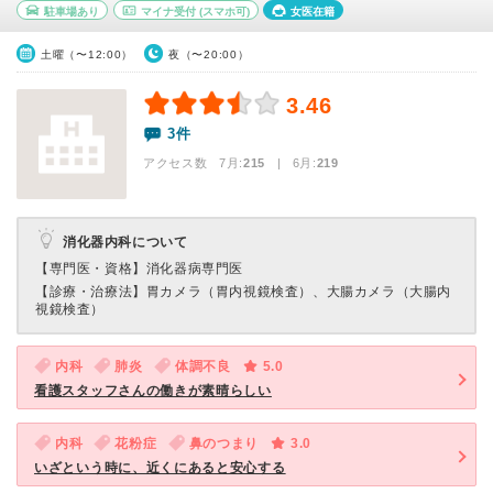
駐車場あり
マイナ受付
(スマホ可)
女医在籍
土曜（〜12:00）
夜（〜20:00）
3.46
3件
アクセス数 7月:
215
| 6月:
219
消化器内科について
【専門医・資格】
消化器病専門医
【診療・治療法】
胃カメラ（胃内視鏡検査）、大腸カメラ（大腸内
視鏡検査）
内科
肺炎
体調不良
5.0
看護スタッフさんの働きが素晴らしい
内科
花粉症
鼻のつまり
3.0
いざという時に、近くにあると安心する