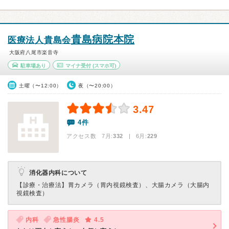
貴島病院本院
医療法人貴島会
大阪府八尾市楽音寺
駐車場あり
マイナ受付
(スマホ可)
土曜（〜12:00）
夜（〜20:00）
3.47
4件
アクセス数 7月:
332
| 6月:
229
消化器内科について
【診療・治療法】
胃カメラ（胃内視鏡検査）、大腸カメラ（大腸内
視鏡検査）
内科
急性腸炎
4.5