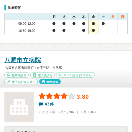
診療時間
月
火
水
木
金
土
日
祝
09:00-12:00
16:30-19:00
八尾市立病院
大阪府八尾市龍華町（久宝寺駅、八尾駅）
駐車場あり
電子決済可
マイナ受付
(スマホ可)
電子処方せん対応
女医在籍
3.80
43件
アクセス数 7月:
1,706
| 6月:
1,861