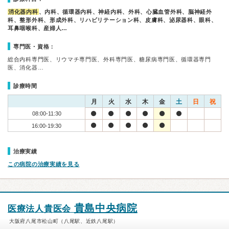
消化器内科
、内科、循環器内科、神経内科、外科、心臓血管外科、脳神経外
科、整形外科、形成外科、リハビリテーション科、皮膚科、泌尿器科、眼科、
耳鼻咽喉科、産婦人…
専門医・資格：
総合内科専門医、リウマチ専門医、外科専門医、糖尿病専門医、循環器専門
医、消化器…
診療時間
月
火
水
木
金
土
日
祝
08:00-11:30
16:00-19:30
治療実績
この病院の治療実績を見る
貴島中央病院
医療法人貴医会
大阪府八尾市松山町（八尾駅、近鉄八尾駅）