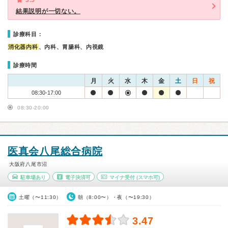
3.5
結果説明が一切ない。
診療科目：
消化器内科
、内科、胃腸科、内視鏡
診療時間
月
火
水
木
金
土
日
祝
08:30-17:00
08:30-20:00
医真会八尾総合病院
大阪府八尾市沼
駐車場あり
電子決済可
マイナ受付
(スマホ可)
土曜（〜11:30）
朝（8:00〜）・夜（〜19:30）
3.47