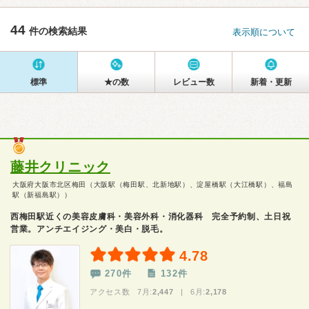
44
件の検索結果
表示順について
標準
★の数
レビュー数
新着・更新
藤井クリニック
大阪府大阪市北区梅田（大阪駅（梅田駅、北新地駅）、淀屋橋駅（大江橋駅）、福島
駅（新福島駅））
西梅田駅近くの美容皮膚科・美容外科・消化器科 完全予約制、土日祝
営業。アンチエイジング・美白・脱毛。
4.78
270件
132件
アクセス数 7月:
2,447
| 6月:
2,178