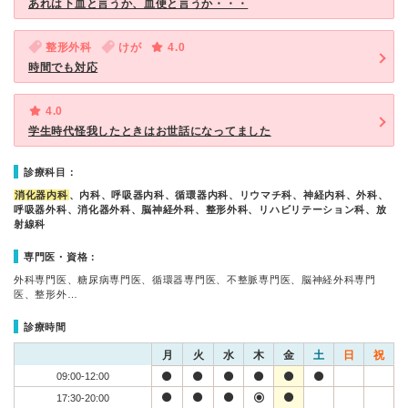
あれは下血と言うか、血便と言うか・・・
整形外科
けが
4.0
時間でも対応
4.0
学生時代怪我したときはお世話になってました
診療科目：
消化器内科
、内科、呼吸器内科、循環器内科、リウマチ科、神経内科、外科、
呼吸器外科、消化器外科、脳神経外科、整形外科、リハビリテーション科、放
射線科
専門医・資格：
外科専門医、糖尿病専門医、循環器専門医、不整脈専門医、脳神経外科専門
医、整形外…
診療時間
月
火
水
木
金
土
日
祝
09:00-12:00
17:30-20:00