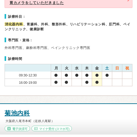
胃カメラをしていただきました
診療科目：
消化器内科
、胃腸科、外科、整形外科、リハビリテーション科、肛門科、ペイ
ンクリニック、健康診断
専門医・資格：
外科専門医、麻酔科専門医、ペインクリニック専門医
診療時間
月
火
水
木
金
土
日
祝
09:30-12:30
16:00-19:00
菊池内科
大阪府八尾市本町（近鉄八尾駅）
電子決済可
マイナ受付
(スマホ可)