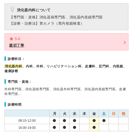
消化器内科について
【専門医・資格】
消化器病専門医、消化器内視鏡専門医
【診療・治療法】
胃カメラ（胃内視鏡検査）
5.0
親切丁寧
診療科目：
消化器内科
、内科、外科、リハビリテーション科、皮膚科、肛門科、内視鏡、
健康診断
専門医・資格：
外科専門医、消化器病専門医、消化器外科専門医、消化器内視鏡専門医、皮膚
科専門医…
診療時間
月
火
水
木
金
土
日
祝
08:15-12:00
16:00-19:00