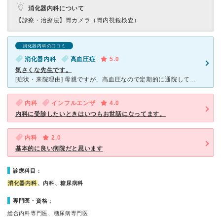
消化器内科について
【診療・治療法】
胃カメラ（胃内視鏡検査）
消化器内科の口コミ
消化器内科
高血圧症
5.0
気さくな先生です。
[症状・来院理由] 母親ですが、高血圧なので定期的に通院してます。 が、下腹部にしこりみたいなものがあるので急遽診察にいきました。 [医師の診断・治療法] 触診では、子宮に何かあるのかもし
内科
インフルエンザ
4.0
内科に受診したいときはいつもお世話になってます。
内科
2.0
基本的に良い病院だと思います
診療科目：
消化器内科
、内科、糖尿病科
専門医・資格：
総合内科専門医、糖尿病専門医