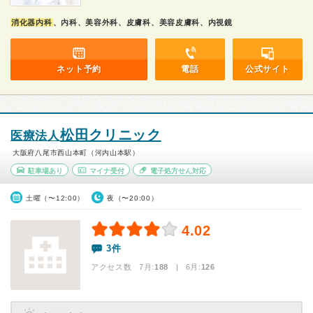
消化器内科
、内科、美容外科、皮膚科、美容皮膚科、内視鏡
ネット予約
電話
公式サイト
松田クリニック
医療法人
大阪府八尾市西山本町（河内山本駅）
駐車場あり
マイナ受付
電子処方せん対応
土曜（〜12:00）
夜（〜20:00）
4.02
3件
アクセス数 7月:
188
| 6月:
126