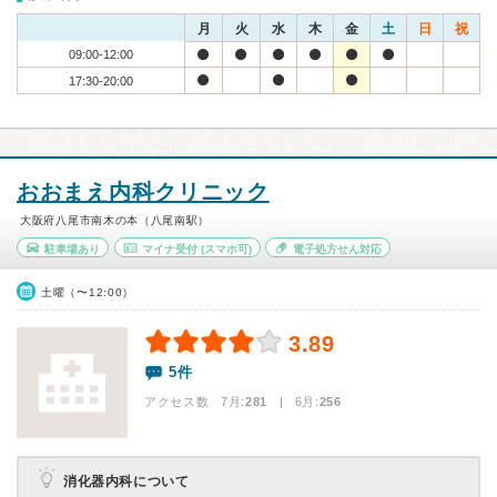
月
火
水
木
金
土
日
祝
09:00-12:00
17:30-20:00
おおまえ内科クリニック
大阪府八尾市南木の本（八尾南駅）
駐車場あり
マイナ受付
(スマホ可)
電子処方せん対応
土曜（〜12:00）
3.89
5件
アクセス数 7月:
281
| 6月:
256
消化器内科について