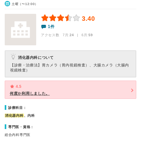
土曜（〜12:00）
3.40
1件
アクセス数 7月:
24
| 6月:
59
消化器内科について
【診療・治療法】
胃カメラ（胃内視鏡検査）、大腸カメラ（大腸内
視鏡検査）
4.5
何度か利用しました。
診療科目：
消化器内科
、内科
専門医・資格：
総合内科専門医