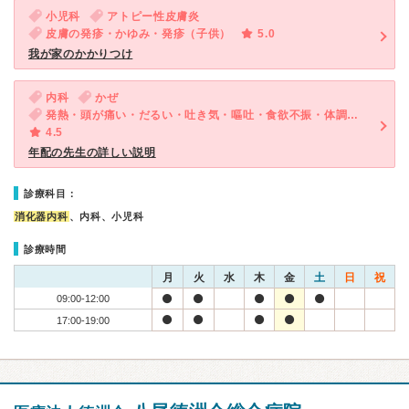
小児科
アトピー性皮膚炎
皮膚の発疹・かゆみ・発疹（子供）
5.0
我が家のかかりつけ
内科
かぜ
発熱・頭が痛い・だるい・吐き気・嘔吐・食欲不振・体調不良
4.5
年配の先生の詳しい説明
診療科目：
消化器内科
、内科、小児科
診療時間
月
火
水
木
金
土
日
祝
09:00-12:00
17:00-19:00