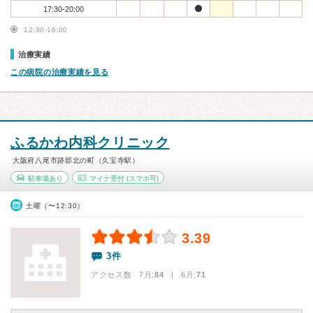
17:30-20:00
12:30-16:00
治療実績
この病院の治療実績を見る
ふるかわ内科クリニック
大阪府八尾市跡部北の町（久宝寺駅）
駐車場あり
マイナ受付
(スマホ可)
土曜（〜12:30）
3.39
3件
アクセス数 7月:
84
| 6月:
71