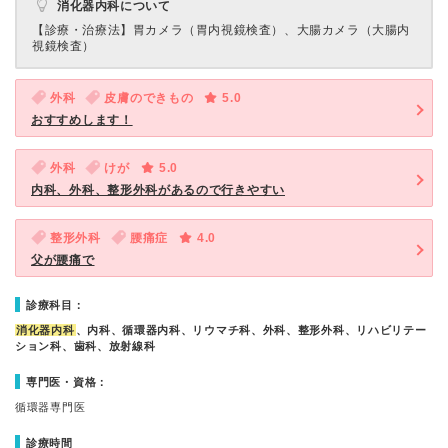
消化器内科について
【診療・治療法】
胃カメラ（胃内視鏡検査）、大腸カメラ（大腸内
視鏡検査）
外科
皮膚のできもの
5.0
おすすめします！
外科
けが
5.0
内科、外科、整形外科があるので行きやすい
整形外科
腰痛症
4.0
父が腰痛で
診療科目：
消化器内科
、内科、循環器内科、リウマチ科、外科、整形外科、リハビリテー
ション科、歯科、放射線科
専門医・資格：
循環器専門医
診療時間