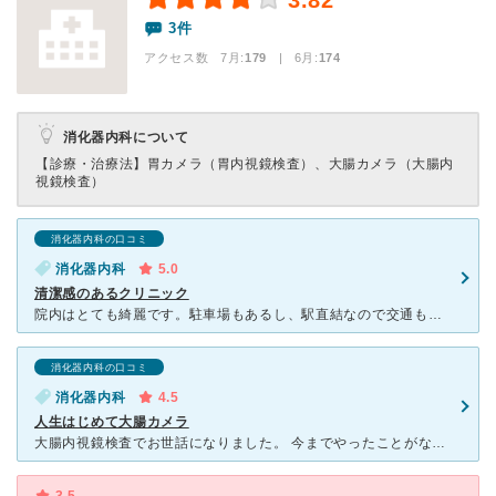
3.82
3件
アクセス数 7月:
179
| 6月:
174
消化器内科について
【診療・治療法】
胃カメラ（胃内視鏡検査）、大腸カメラ（大腸内
視鏡検査）
消化器内科の口コミ
消化器内科
5.0
清潔感のあるクリニック
院内はとても綺麗です。駐車場もあるし、駅直結なので交通も便利です。胃カメラをしていただきましたが、先生も看護師さんも優しくて安心して受けることができました。そのあとの先生の説明もわかりやすく、このクリ
消化器内科の口コミ
消化器内科
4.5
人生はじめて大腸カメラ
大腸内視鏡検査でお世話になりました。 今までやったことがなかったのでドキドキでした。 先生やスタッフの皆さんもとても優しく丁寧です。 院内はとても清潔で綺麗です。 ここでは、麻酔を使って検査を