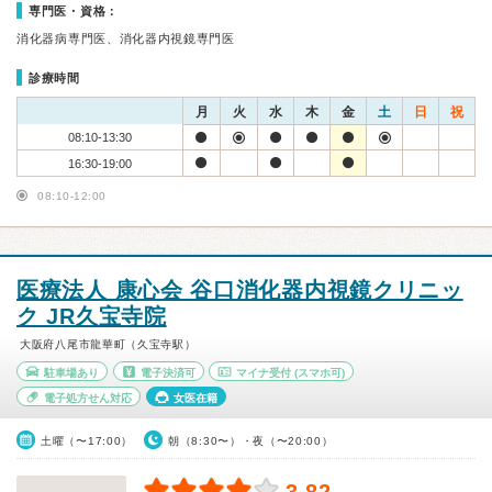
専門医・資格：
消化器病専門医、消化器内視鏡専門医
診療時間
月
火
水
木
金
土
日
祝
08:10-13:30
16:30-19:00
08:10-12:00
医療法人 康心会 谷口消化器内視鏡クリニッ
ク JR久宝寺院
大阪府八尾市龍華町（久宝寺駅）
駐車場あり
電子決済可
マイナ受付
(スマホ可)
電子処方せん対応
女医在籍
土曜（〜17:00）
朝（8:30〜）・夜（〜20:00）