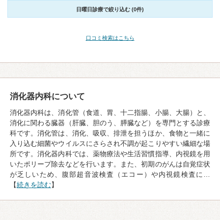
日曜日診療で絞り込む (0件)
口コミ検索はこちら
消化器内科について
消化器内科は、消化管（食道、胃、十二指腸、小腸、大腸）と、
消化に関わる臓器（肝臓、胆のう、膵臓など）を専門とする診療
科です。消化管は、消化、吸収、排泄を担うほか、食物と一緒に
入り込む細菌やウイルスにさらされ不調が起こりやすい繊細な場
所です。消化器内科では、薬物療法や生活習慣指導、内視鏡を用
いたポリープ除去などを行います。また、初期のがんは自覚症状
が乏しいため、腹部超音波検査（エコー）や内視鏡検査に…
【
続きを読む
】