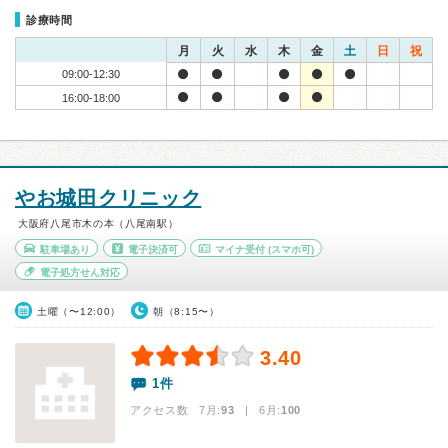
診療時間
月
火
水
木
金
土
日
祝
09:00-12:30
16:00-18:00
やお城田クリニック
大阪府八尾市木の本（八尾南駅）
駐車場あり
電子決済可
マイナ受付
(スマホ可)
電子処方せん対応
土曜（〜12:00）
朝（8:15〜）
3.40
1件
アクセス数 7月:
93
| 6月:
100