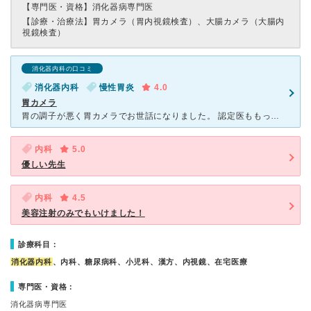
【専門医・資格】
消化器病専門医
【診療・治療法】
胃カメラ（胃内視鏡検査）、大腸カメラ（大腸内
視鏡検査）
消化器内科の口コミ
消化器内科
慢性胃炎
4.0
胃カメラ
胃の調子が悪く胃カメラでお世話になりました。 認定医ももっている先生はあまりおらず、気の弱そうな先生ですが、しっかりと検査してくださいました。 寝ている間に終わるように鎮静をかけてもらえるし、鼻か
内科
5.0
優しい先生
内科
4.5
美容注射のみでもいけました！
診療科目：
消化器内科
、内科、糖尿病科、小児科、漢方、内視鏡、在宅医療
専門医・資格：
消化器病専門医