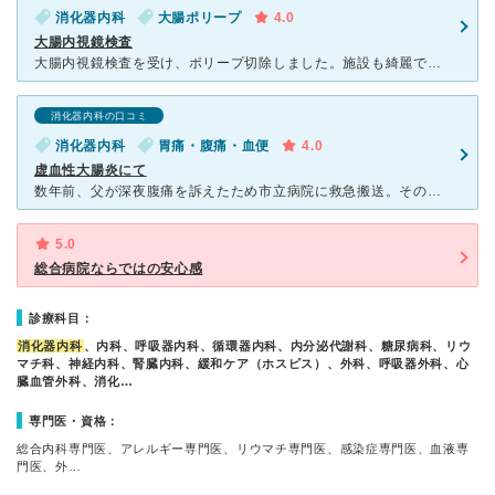
消化器内科
大腸ポリープ
4.0
大腸内視鏡検査
大腸内視鏡検査を受け、ポリープ切除しました。施設も綺麗です。以前から消化器内科ではお世話になっているので、安心して検査を受ける事ができました。看護師の方も親切です。内視鏡検査は一度内診をしてから別日に
消化器内科の口コミ
消化器内科
胃痛・腹痛・血便
4.0
虚血性大腸炎にて
数年前、父が深夜腹痛を訴えたため市立病院に救急搬送。その時は血便も無く時期的に感染性胃腸炎と診断され帰宅。 翌朝、鮮血便が出たため自家用車でここにきました。 窓口で鮮血便が出て自立歩行困難なので救
5.0
総合病院ならではの安心感
診療科目：
消化器内科
、内科、呼吸器内科、循環器内科、内分泌代謝科、糖尿病科、リウ
マチ科、神経内科、腎臓内科、緩和ケア（ホスピス）、外科、呼吸器外科、心
臓血管外科、消化…
専門医・資格：
総合内科専門医、アレルギー専門医、リウマチ専門医、感染症専門医、血液専
門医、外…