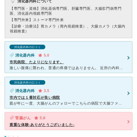
消化器内科について
【専門医・資格】
消化器病専門医、肝臓専門医、大腸肛門病専門
医、消化器内視鏡専門医
【専門外来】
ストーマ専門外来
【診療・治療法】
胃カメラ（胃内視鏡検査）、大腸カメラ（大腸内
視鏡検査）
消化器内科の口コミ
消化器内科
5.0
市民病院、たよりになります。
激しい腹痛に襲われ、普通の疼痛ではありません。 近所の内科受診しましたが、救急搬送になりました。 意識が消失するくらいの疼痛でした。 こちらの病院で腹部CT撮影 強めの鎮痛剤投与で疼痛は、
消化器内科の口コミ
消化器内科
3.5
市内では１番対応が良い病院
親が年に一度、大腸がんのフォローでこちらの病院で大腸ファイバーをしています。 初期ですが、がんも見つけて、ポリープも除去して頂き 経過もよく、今では、年一度のフォローになりました。 先生には、検査
腎臓がん
5.0
貴重な体験-ありがとうございました-