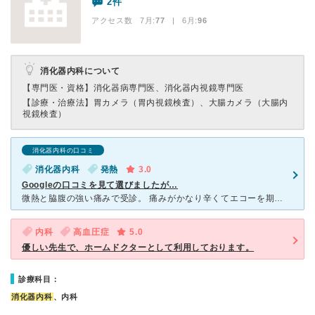
2件
アクセス数 7月:
77
| 6月:
96
消化器内科について
【専門医・資格】
消化器病専門医、消化器内視鏡専門医
【診療・治療法】
胃カメラ（胃内視鏡検査）、大腸カメラ（大腸内
視鏡検査）
消化器内科の口コミ
消化器内科
発熱
3.0
Googleの口コミを見て選びましたが…
微熱と脇腹の強い痛みで受診。 痛みがかなり辛くてエコーを期待して来たんですが（そのために設備があるのを確認してからきた）血液検査などもなく問診と口頭での確認のみでガッカリしました。 胃腸炎ならこれ
内科
高血圧症
5.0
優しい先生で、ホームドクターとして利用しております。
診療科目：
消化器内科
、内科