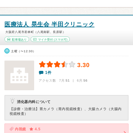
医療法人 晃生会 半田クリニック
大阪府八尾市若林町（八尾南駅、長原駅）
駐車場あり
マイナ受付
(スマホ可)
土曜（〜12:30）
3.30
1件
アクセス数 7月:
51
| 6月:
56
消化器内科について
【診療・治療法】
胃カメラ（胃内視鏡検査）、大腸カメラ（大腸内
視鏡検査）
内視鏡
4.5