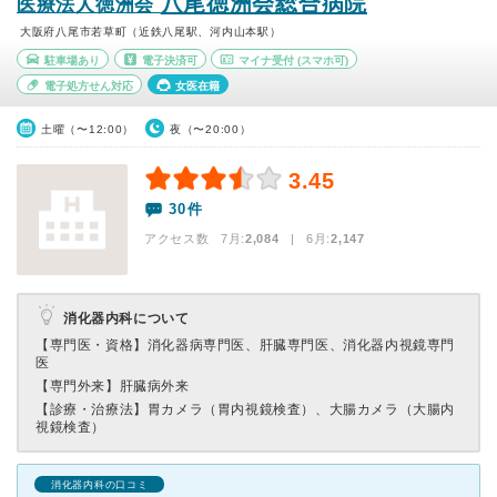
八尾徳洲会総合病院
医療法人徳洲会
大阪府八尾市若草町（近鉄八尾駅、河内山本駅）
駐車場あり
電子決済可
マイナ受付
(スマホ可)
電子処方せん対応
女医在籍
土曜（〜12:00）
夜（〜20:00）
3.45
30件
アクセス数 7月:
2,084
| 6月:
2,147
消化器内科について
【専門医・資格】
消化器病専門医、肝臓専門医、消化器内視鏡専門
医
【専門外来】
肝臓病外来
【診療・治療法】
胃カメラ（胃内視鏡検査）、大腸カメラ（大腸内
視鏡検査）
消化器内科の口コミ