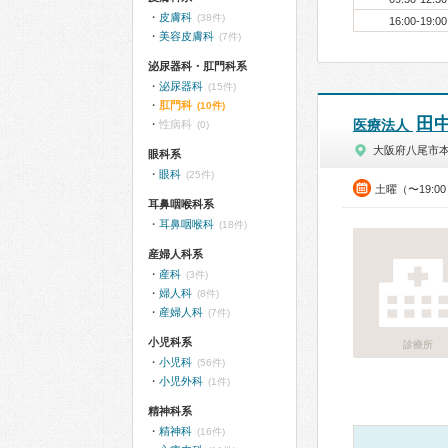
皮膚科
(38件)
16:00-19:00
美容皮膚科
(7件)
泌尿器科・肛門科系
泌尿器科
(15件)
肛門科
(10件)
田
医療法人
性病科
(0)
大阪府八尾市
眼科系
眼科
(25件)
土曜（〜19:0
耳鼻咽喉科系
耳鼻咽喉科
(18件)
産婦人科系
産科
(3件)
婦人科
(8件)
産婦人科
(7件)
小児科系
診療所
小児科
(56件)
小児外科
(1件)
精神科系
精神科
(16件)