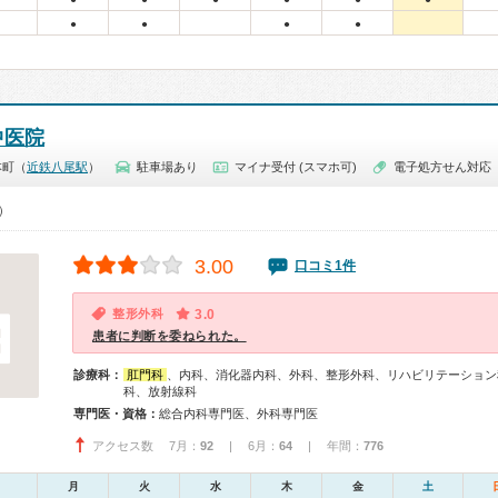
●
●
●
●
中医院
本町（
近鉄八尾駅
）
駐車場あり
マイナ受付 (スマホ可)
電子処方せん対応
0）
3.00
口コミ1件
整形外科
3.0
患者に判断を委ねられた。
診療科：
肛門科
、内科、消化器内科、外科、整形外科、リハビリテーション
科、放射線科
専門医・資格：
総合内科専門医、外科専門医
アクセス数 7月：
92
| 6月：
64
| 年間：
776
月
火
水
木
金
土