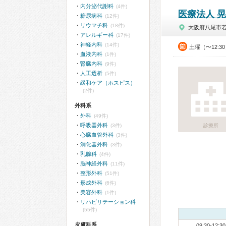
内分泌代謝科
(4件)
医療法人 
糖尿病科
(12件)
リウマチ科
(18件)
大阪府八尾市
アレルギー科
(17件)
神経内科
(14件)
土曜（〜12:3
血液内科
(1件)
腎臓内科
(9件)
人工透析
(5件)
緩和ケア（ホスピス）
(2件)
外科系
外科
(49件)
呼吸器外科
(3件)
診療所
心臓血管外科
(3件)
消化器外科
(3件)
乳腺科
(4件)
脳神経外科
(11件)
整形外科
(51件)
形成外科
(6件)
美容外科
(1件)
リハビリテーション科
(55件)
皮膚科系
09:30-12:30