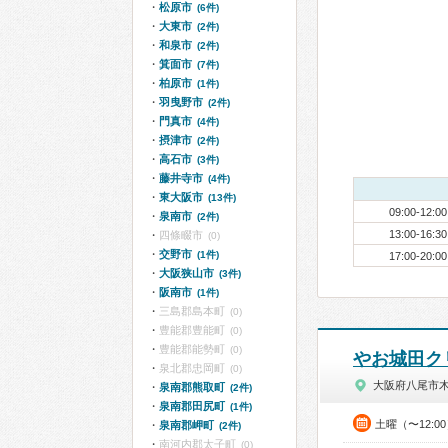
松原市
(6件)
大東市
(2件)
和泉市
(2件)
箕面市
(7件)
柏原市
(1件)
羽曳野市
(2件)
門真市
(4件)
摂津市
(2件)
高石市
(3件)
藤井寺市
(4件)
東大阪市
(13件)
09:00-12:00
泉南市
(2件)
13:00-16:30
四條畷市
(0)
交野市
(1件)
17:00-20:00
大阪狭山市
(3件)
阪南市
(1件)
三島郡島本町
(0)
豊能郡豊能町
(0)
豊能郡能勢町
(0)
やお城田ク
泉北郡忠岡町
(0)
大阪府八尾市
泉南郡熊取町
(2件)
泉南郡田尻町
(1件)
土曜（〜12:0
泉南郡岬町
(2件)
南河内郡太子町
(0)