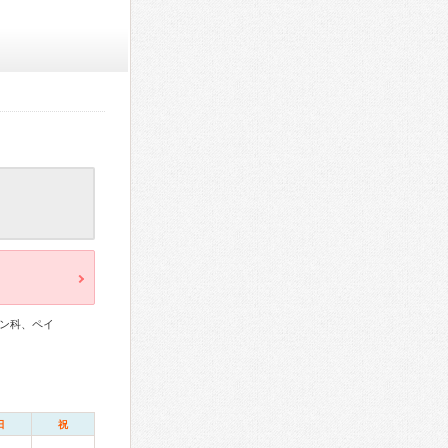
ン科、ペイ
日
祝