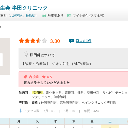
晃生会 半田クリニック
若林町（
八尾南駅
、
長原駅
）
駐車場あり
マイナ受付 (スマホ可)
0）
3.30
口コミ1件
肛門科について
【診療・治療法】
ジオン注射（ALTA療法）
内視鏡
4.5
胃カメラをしていただきました
診療科：
肛門科
、消化器内科、胃腸科、外科、整形外科、リハビリテーショ
ンクリニック、健康診断
専門医・資格：
外科専門医、麻酔科専門医、ペインクリニック専門医
アクセス数 7月：
51
| 6月：
56
| 年間：
423
月
火
水
木
金
土
●
●
●
●
●
●