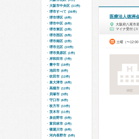
大阪市中央区
(11件)
堺市すべて
(36件)
医療法人徳洲
堺市堺区
(4件)
堺市中区
(8件)
大阪府八尾市
マイナ受付 (ス
堺市東区
(2件)
堺市西区
(9件)
堺市南区
(2件)
土曜（〜12:0
堺市北区
(10件)
堺市美原区
(1件)
岸和田市
(7件)
豊中市
(18件)
池田市
(6件)
吹田市
(12件)
泉大津市
(4件)
高槻市
(12件)
病院
貝塚市
(3件)
守口市
(6件)
枚方市
(13件)
茨木市
(11件)
泉佐野市
(5件)
富田林市
(2件)
寝屋川市
(8件)
河内長野市
(5件)