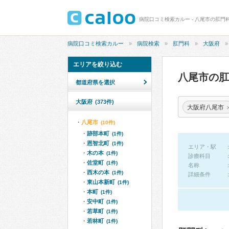
病院口コミ検索カルー - 八尾市の肛門
病院口コミ検索カルー
病院検索
肛門科
大阪府
エリアを絞り込む
八尾市の
都道府県を選択
大阪府
(373件)
大阪府八尾市
八尾市
(10件)
跡部本町
(1件)
恩智北町
(1件)
エリア・駅
木の本
(1件)
診療科目
佐堂町
(1件)
名称
西木の本
(1件)
詳細条件
東山本新町
(1件)
本町
(1件)
安中町
(1件)
若草町
(1件)
若林町
(1件)