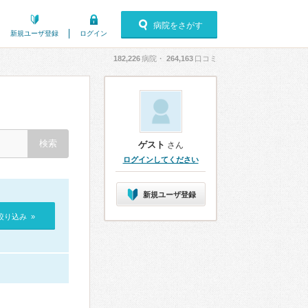
病院をさがす
新規ユーザ登録
ログイン
182,226
病院・
264,163
口コミ
ゲスト
さん
ログインしてください
新規ユーザ登録
絞り込み »