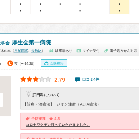
●
●
●
●
●
●
●
●
●
厚生会第一病院
医学会
西木の本（
八尾南駅
、
長原駅
）
駐車場あり
マイナ受付
電子処方せん対応
女医在籍
0）
夜（〜19:30）
2.79
口コミ4件
肛門科について
【診療・治療法】
ジオン注射（ALTA療法）
予防接種
4.5
コロナワクチン打っていただきました。