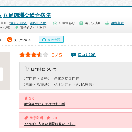
八尾徳洲会総合病院
会
若草町（
近鉄八尾駅
、
河内山本駅
）
駐車場あり
電子決済可
治療実績
マホ可)
電子処方せん対応
女医在籍
0）
夜（〜20:00）
3.45
口コミ30件
肛門科について
【専門医・資格】
消化器病専門医
【診療・治療法】
ジオン注射（ALTA療法）
5.0
総合病院ならではの安心感
整形外科
5.0
やっぱり大きい病院は良いです。