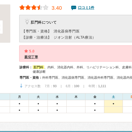
3.40
口コミ1件
肛門科について
【専門医・資格】
消化器病専門医
【診療・治療法】
ジオン注射（ALTA療法）
5.0
親切丁寧
診療科：
肛門科
、内科、消化器内科、外科、リハビリテーション科、皮膚科
健康診断
専門医・資格：
アクセス数 7月：
93
| 6月：
100
| 年間：
1,111
月
火
水
木
金
土
●
●
●
●
●
●
●
●
●