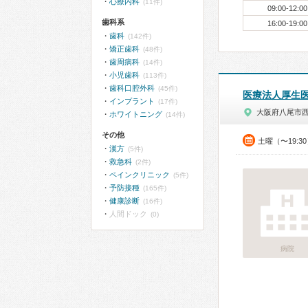
心療内科
(11件)
09:00-12:00
歯科系
16:00-19:00
歯科
(142件)
矯正歯科
(48件)
歯周病科
(14件)
小児歯科
(113件)
歯科口腔外科
(45件)
医療法人厚生
インプラント
(17件)
大阪府八尾市
ホワイトニング
(14件)
その他
土曜（〜19:3
漢方
(5件)
救急科
(2件)
ペインクリニック
(5件)
予防接種
(165件)
健康診断
(16件)
人間ドック
(0)
病院