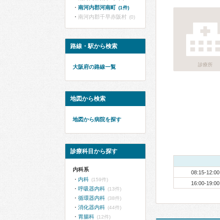
南河内郡河南町
(1件)
南河内郡千早赤阪村
(0)
路線・駅から検索
診療所
大阪府の路線一覧
地図から検索
地図から病院を探す
診療科目から探す
内科系
08:15-12:00
内科
(159件)
16:00-19:00
呼吸器内科
(13件)
循環器内科
(38件)
消化器内科
(44件)
胃腸科
(12件)