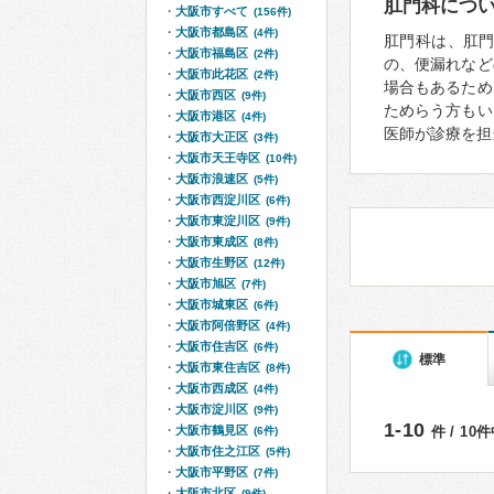
肛門科につ
大阪市すべて
(156件)
大阪市都島区
(4件)
肛門科は、肛
大阪市福島区
(2件)
の、便漏れなど
大阪市此花区
(2件)
場合もあるため
大阪市西区
(9件)
ためらう方もい
大阪市港区
(4件)
医師が診療を担
大阪市大正区
(3件)
大阪市天王寺区
(10件)
大阪市浪速区
(5件)
大阪市西淀川区
(6件)
大阪市東淀川区
(9件)
大阪市東成区
(8件)
大阪市生野区
(12件)
大阪市旭区
(7件)
大阪市城東区
(6件)
大阪市阿倍野区
(4件)
大阪市住吉区
(6件)
標準
大阪市東住吉区
(8件)
大阪市西成区
(4件)
大阪市淀川区
(9件)
1-10
大阪市鶴見区
件 / 10
(6件)
大阪市住之江区
(5件)
大阪市平野区
(7件)
大阪市北区
(9件)