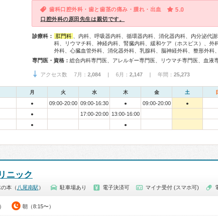
歯科口腔外科・歯と歯茎の痛み・腫れ・出血
5.0
口腔外科の原田先生は親切です。
診療科：
肛門科
、内科、呼吸器内科、循環器内科、消化器内科、内分泌代謝
科、リウマチ科、神経内科、腎臓内科、緩和ケア（ホスピス）、外
外科、心臓血管外科、消化器外科、乳腺科、脳神経外科、整形外科
専門医・資格：
アクセス数 7月：
2,084
| 6月：
2,147
| 年間：
25,273
月
火
水
木
金
土
09:00-20:00
09:00-16:30
09:00-20:00
●
●
●
17:00-20:00
13:00-16:00
●
●
●
リニック
木の本（
八尾南駅
）
駐車場あり
電子決済可
マイナ受付 (スマホ可)
0）
朝（8:15〜）