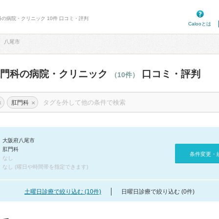
科の病院・クリニック 10件 口コミ・評判
Calooとは
八尾市
肛門科の病院・クリニック
口コミ・評判
（10件）
×
×
肛門科
大阪府八尾市
肛門科
条件変更・
なし
なし (曜日や時間帯を指定できます)
土曜日診療で絞り込む (10件)
日曜日診療で絞り込む (0件)