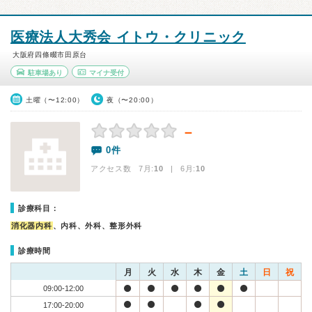
医療法人大秀会 イトウ・クリニック
大阪府四條畷市田原台
駐車場あり
マイナ受付
土曜（〜12:00）
夜（〜20:00）
－
0件
アクセス数 7月:
10
| 6月:
10
診療科目：
消化器内科
、内科、外科、整形外科
診療時間
月
火
水
木
金
土
日
祝
09:00-12:00
17:00-20:00