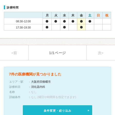
診療時間
月
火
水
木
金
土
日
祝
08:30-12:00
17:30-19:30
«前
1/1ページ
次»
7件の医療機関が見つかりました
エリア・駅
大阪府四條畷市
診療科目
消化器内科
名称
なし
詳細条件
なし (曜日や時間帯を指定できます)
条件変更・絞り込み