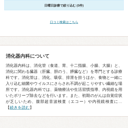
日曜日診療で絞り込む (0件)
口コミ検索はこちら
消化器内科について
消化器内科は、消化管（食道、胃、十二指腸、小腸、大腸）と、
消化に関わる臓器（肝臓、胆のう、膵臓など）を専門とする診療
科です。消化管は、消化、吸収、排泄を担うほか、食物と一緒に
入り込む細菌やウイルスにさらされ不調が起こりやすい繊細な場
所です。消化器内科では、薬物療法や生活習慣指導、内視鏡を用
いたポリープ除去などを行います。また、初期のがんは自覚症状
が乏しいため、腹部超音波検査（エコー）や内視鏡検査に…
【
続きを読む
】