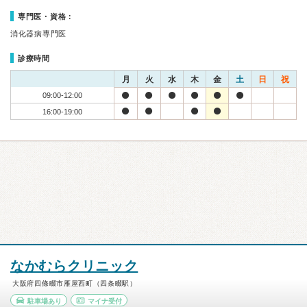
専門医・資格：
消化器病専門医
診療時間
月
火
水
木
金
土
日
祝
09:00-12:00
16:00-19:00
なかむらクリニック
大阪府四條畷市雁屋西町（四条畷駅）
駐車場あり
マイナ受付