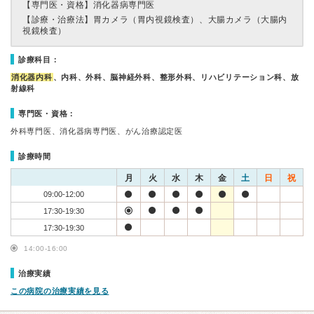
【専門医・資格】
消化器病専門医
【診療・治療法】
胃カメラ（胃内視鏡検査）、大腸カメラ（大腸内
視鏡検査）
診療科目：
消化器内科
、内科、外科、脳神経外科、整形外科、リハビリテーション科、放
射線科
専門医・資格：
外科専門医、消化器病専門医、がん治療認定医
診療時間
月
火
水
木
金
土
日
祝
09:00-12:00
17:30-19:30
17:30-19:30
14:00-16:00
治療実績
この病院の治療実績を見る