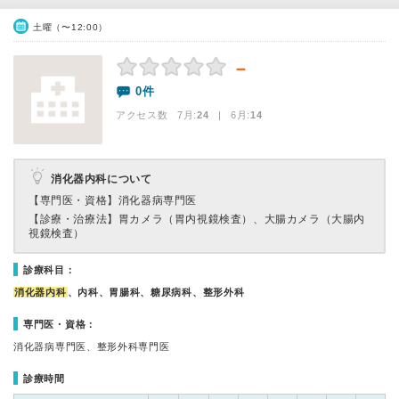
土曜（〜12:00）
－
0件
アクセス数 7月:
24
| 6月:
14
消化器内科について
【専門医・資格】
消化器病専門医
【診療・治療法】
胃カメラ（胃内視鏡検査）、大腸カメラ（大腸内
視鏡検査）
診療科目：
消化器内科
、内科、胃腸科、糖尿病科、整形外科
専門医・資格：
消化器病専門医、整形外科専門医
診療時間