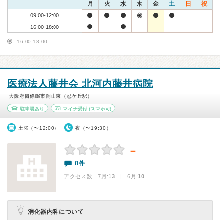
月
火
水
木
金
土
日
祝
09:00-12:00
16:00-18:00
16:00-18:00
医療法人藤井会 北河内藤井病院
大阪府四條畷市岡山東（忍ケ丘駅）
駐車場あり
マイナ受付
(スマホ可)
土曜（〜12:00）
夜（〜19:30）
－
0件
アクセス数 7月:
13
| 6月:
10
消化器内科について