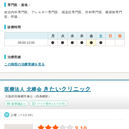
専門医・資格：
総合内科専門医、アレルギー専門医、感染症専門医、外科専門医、糖尿病専門
医、呼吸…
診療時間
月
火
水
木
金
土
日
祝
09:00-12:00
治療実績
この病院の治療実績を見る
きたいクリニック
医療法人 北樟会
大阪府四條畷市楠公（四条畷駅）
駐車場あり
マイナ受付
(スマホ可)
土曜（〜12:00）
3.10