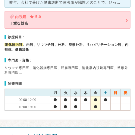
昨年、会社で受けた健康診断で便潜血が陽性とのことで、ひっかかってしまいました。 近くで、内視鏡の検査をしている病院はないかと 探しておったところ、ホームページでこのクリニックを知り、大腸の内視
内視鏡
5.0
丁重な対応
診療科目：
消化器内科
、内科、リウマチ科、外科、整形外科、リハビリテーション科、内
視鏡、健康診断
専門医・資格：
リウマチ専門医、消化器病専門医、肝臓専門医、消化器内視鏡専門医、整形外
科専門医…
診療時間
月
火
水
木
金
土
日
祝
09:00-12:00
16:00-19:00