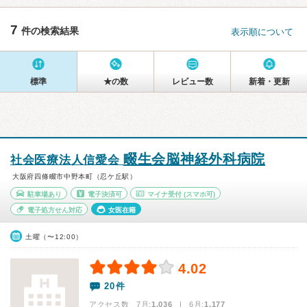
7
件の検索結果
表示順について
標準
★の数
レビュー数
新着・更新
畷生会脳神経外科病院
社会医療法人信愛会
大阪府四條畷市中野本町（忍ケ丘駅）
駐車場あり
電子決済可
マイナ受付
(スマホ可)
電子処方せん対応
女医在籍
土曜（〜12:00）
4.02
20件
アクセス数 7月:
1,036
| 6月:
1,177