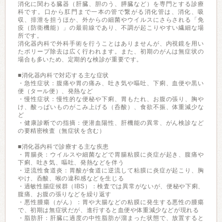
消化に関わる臓器（肝臓、胆のう、膵臓など）を専門とする診療
科です。口から肛門まで一本の管で繋がる消化管は、消化、吸
収、排泄を担うほか、外からの細菌やウイルスにさらされる「免
疫（防衛機能）」の最前線であり、不調が起こりやすい繊細な場
所です。
消化器内科で外科手術を行うことはありませんが、内視鏡を用い
たポリープ除去は広く行われます。また、初期のがんは無症状の
場合も多いため、定期的な検診が重要です。
■消化器内科で対応する主な症状
・急性症状：腹痛や胃の痛み、吐き気や嘔吐、下痢、血便や黒い
便（タール便）、発熱など
・慢性症状：慢性的な便秘や下痢、胃もたれ、お腹の張り、胸や
け、酸っぱいものがこみ上げる（呑酸）、食欲不振、体重減少な
ど
・健康診断での指摘：便潜血陽性、肝機能の異常、がん検診など
の要精密検査（無症状を含む）
■消化器内科で診療する主な疾患
・胃腸炎：ウイルスや細菌などで胃腸粘膜に炎症が起き、腹痛や
下痢、吐き気、嘔吐、発熱などを伴う
・逆流性食道炎：胃酸が食道に逆流して粘膜に炎症が起こり、胸
やけ、呑酸、喉の違和感などを生じる
・過敏性腸症候群（IBS）：検査では異常がないが、便秘や下痢、
腹痛、お腹の張りなどを繰り返す
・悪性腫瘍（がん）：胃や大腸などの粘膜に発生する悪性の腫瘍
で、初期は無症状だが、進行すると血便や体重減少などが現れる
・脂肪肝：肝臓に過度の中性脂肪が溜まった状態で、放置すると