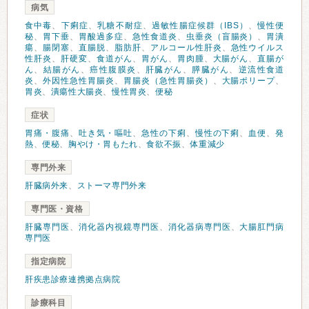
病気
食中毒
、
下痢症
、
乳糖不耐症
、
過敏性腸症候群（IBS）
、
慢性便
秘
、
胃下垂
、
胃酸過多症
、
急性食道炎
、
虫垂炎（盲腸炎）
、
胃潰
瘍
、
腸閉塞
、
直腸脱
、
脂肪肝
、
アルコール性肝炎
、
急性ウイルス
性肝炎
、
肝硬変
、
食道がん
、
胃がん
、
胃肉腫
、
大腸がん
、
直腸が
ん
、
結腸がん
、
癌性腹膜炎
、
肝臓がん
、
膵臓がん
、
逆流性食道
炎
、
外因性急性胃腸炎
、
胃腸炎（急性胃腸炎）
、
大腸ポリープ
、
胃炎
、
潰瘍性大腸炎
、
慢性胃炎
、
便秘
症状
胃痛・腹痛
、
吐き気・嘔吐
、
急性の下痢
、
慢性の下痢
、
血便
、
発
熱
、
便秘
、
胸やけ・胃もたれ
、
食欲不振
、
体重減少
専門外来
肝臓病外来
、
ストーマ専門外来
専門医・資格
肝臓専門医
、
消化器内視鏡専門医
、
消化器病専門医
、
大腸肛門病
専門医
指定病院
肝疾患診療連携拠点病院
診療科目