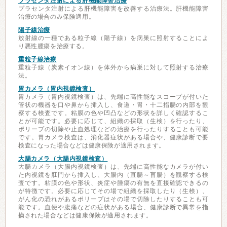
プラセンタ注射による肝機能障害治療
プラセンタ注射による肝機能障害を改善する治療法。肝機能障害
治療の場合のみ保険適用。
陽子線治療
放射線の一種である粒子線（陽子線）を病巣に照射することによ
り悪性腫瘍を治療する。
重粒子線治療
重粒子線（炭素イオン線）を体外から病巣に対して照射する治療
法。
胃カメラ（胃内視鏡検査）
胃カメラ（胃内視鏡検査）は、先端に高性能なスコープが付いた
管状の機器を口や鼻から挿入し、食道・胃・十二指腸の内部を観
察する検査です。粘膜の色や凹凸などの形状を詳しく確認するこ
とが可能です。必要に応じて、組織の採取（生検）を行ったり、
ポリープの切除や止血処理などの治療を行ったりすることも可能
です。胃カメラ検査は、消化器症状がある場合や、健康診断で要
検査になった場合などは健康保険が適用されます。
大腸カメラ（大腸内視鏡検査）
大腸カメラ（大腸内視鏡検査）は、先端に高性能なカメラが付い
た内視鏡を肛門から挿入し、大腸内（直腸～盲腸）を観察する検
査です。粘膜の色や形状、炎症や腫瘍の有無を直接確認できるの
が特徴です。必要に応じてその場で組織を採取したり（生検）、
がん化の恐れがあるポリープはその場で切除したりすることも可
能です。血便や腹痛などの症状がある場合、健康診断で異常を指
摘された場合などは健康保険が適用されます。