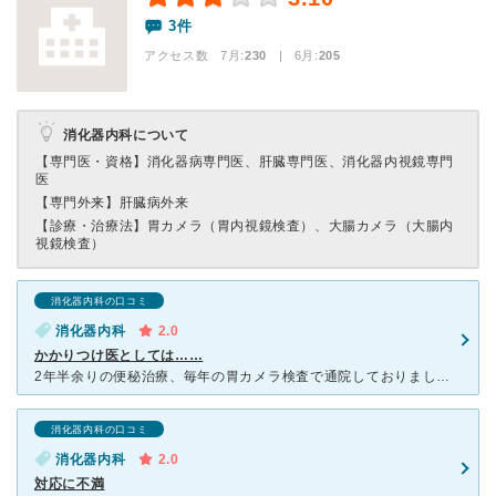
3件
アクセス数 7月:
230
| 6月:
205
消化器内科について
【専門医・資格】
消化器病専門医、肝臓専門医、消化器内視鏡専門
医
【専門外来】
肝臓病外来
【診療・治療法】
胃カメラ（胃内視鏡検査）、大腸カメラ（大腸内
視鏡検査）
消化器内科の口コミ
消化器内科
2.0
かかりつけ医としては……
2年半余りの便秘治療、毎年の胃カメラ検査で通院しておりました。 当初は、専門分野以外での体の不調や漢方薬の処方など懇切丁寧で 親身になってこちらの話しにも耳を傾けて下さってました。 また、不
消化器内科の口コミ
消化器内科
2.0
対応に不満