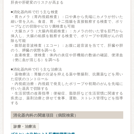
肝炎や肝硬変のリスクが高まる
■消化器内科で行う主な検査
・胃カメラ（胃内視鏡検査）：口や鼻から先端にカメラが付いた
細い管を入れ、食道、胃、十二指腸を直接観察する検査で、ポリ
ープなどの切除やピロリ菌検査も可能
・大腸カメラ（大腸内視鏡検査）：カメラの付いた管を肛門から
挿入し、大腸の粘膜を観察する検査で、ポリープや初期がんの切
除も可能
・腹部超音波検査（エコー）：お腹に超音波を当てて、肝臓や胆
のう、膵臓の状態を調べる
・血液検査、便検査：体内の炎症や肝機能の数値の確認、便潜血
（便に血が混じる）を調べる
■消化器内科で行う主な治療法
・薬物療法：胃酸の分泌を抑える薬や整腸剤、抗菌薬などを用い
た症状のコントロール
・内視鏡治療：内視鏡で発見したポリープや初期のがんを先端に
付いた器具で切除する
・生活習慣の改善指導：便秘症、脂肪肝など生活習慣に関連する
疾患は、薬剤治療と併せて食事、運動、ストレス管理などを指導
する
消化器内科の関連項目（病院検索）
診療・治療法