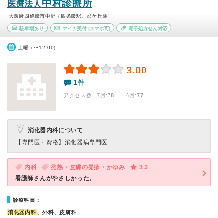
中村診療所
医療法人
大阪府四條畷市中野（四条畷駅、忍ケ丘駅）
駐車場あり
マイナ受付
(スマホ可)
電子処方せん対応
土曜（〜12:00）
3.00
1件
アクセス数 7月:
78
| 6月:
77
消化器内科について
【専門医・資格】
消化器病専門医
内科
発熱・皮膚の発疹・かゆみ
3.0
看護師さんがやさしかった。
診療科目：
消化器内科
、外科、皮膚科