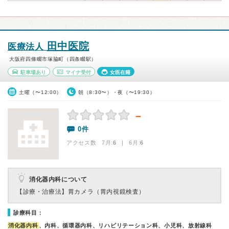
田中医院
医療法人
大阪府四條畷市塚脇町（四条畷駅）
駐車場あり
マイナ受付
女医在籍
土曜（〜12:00）
朝（8:30〜）・夜（〜19:30）
－
0件
アクセス数 7月:
6
| 6月:
6
消化器内科について
【診療・治療法】
胃カメラ（胃内視鏡検査）
診療科目：
消化器内科
、内科、循環器内科、リハビリテーション科、小児科、放射線科