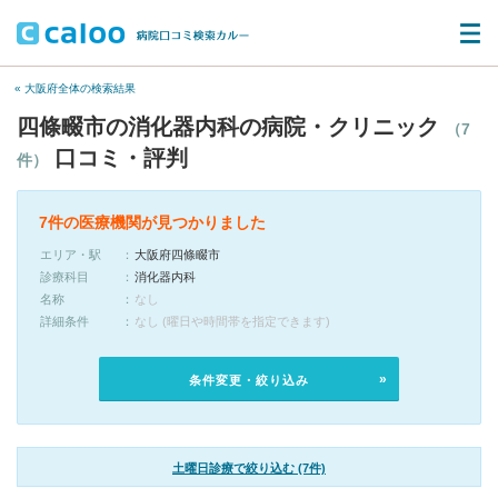
« 大阪府全体の検索結果
四條畷市の消化器内科の病院・クリニック
（7
口コミ・評判
件）
7件の医療機関が見つかりました
エリア・駅
大阪府四條畷市
診療科目
消化器内科
名称
なし
詳細条件
なし (曜日や時間帯を指定できます)
条件変更・絞り込み
土曜日診療で絞り込む (7件)