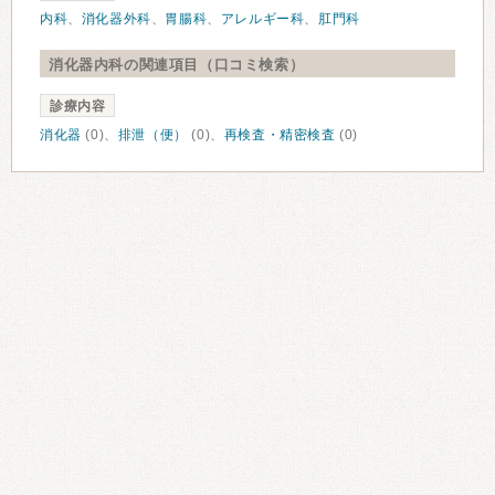
内科
、
消化器外科
、
胃腸科
、
アレルギー科
、
肛門科
消化器内科の関連項目（口コミ検索）
診療内容
消化器
(0)、
排泄（便）
(0)、
再検査・精密検査
(0)