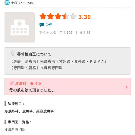
土曜（〜17:30）
3.30
1件
アクセス数 7月:
109
| 6月:
85
尋常性白斑について
【診療・治療法】
光線療法（紫外線・赤外線・ＰＵＶＡ）
【専門医・資格】
皮膚科専門医
皮膚科
4.5
母の爪を診て頂きました。
診療科目：
形成外科、皮膚科、美容皮膚科
専門医・資格：
皮膚科専門医