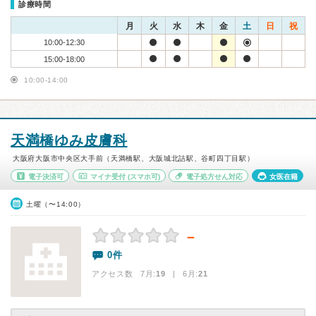
診療時間
月
火
水
木
金
土
日
祝
10:00-12:30
15:00-18:00
10:00-14:00
天満橋ゆみ皮膚科
大阪府大阪市中央区大手前（天満橋駅、大阪城北詰駅、谷町四丁目駅）
電子決済可
マイナ受付
(スマホ可)
電子処方せん対応
女医在籍
土曜（〜14:00）
－
0件
アクセス数 7月:
19
| 6月:
21