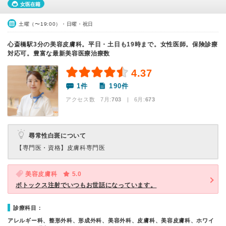
女医在籍
土曜（〜19:00）・日曜・祝日
心斎橋駅3分の美容皮膚科。平日・土日も19時まで。女性医師。保険診療
対応可。豊富な最新美容医療治療数
4.37
1件
190件
アクセス数 7月:
703
| 6月:
673
尋常性白斑について
【専門医・資格】
皮膚科専門医
美容皮膚科
5.0
ボトックス注射でいつもお世話になっています。
診療科目：
アレルギー科、整形外科、形成外科、美容外科、皮膚科、美容皮膚科、ホワイ