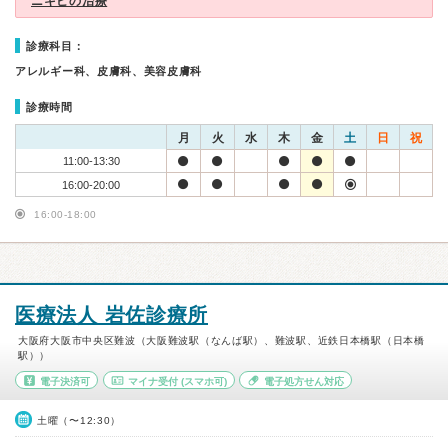
ニキビの治療
診療科目：
アレルギー科、皮膚科、美容皮膚科
診療時間
月
火
水
木
金
土
日
祝
11:00-13:30
16:00-20:00
16:00-18:00
医療法人 岩佐診療所
大阪府大阪市中央区難波（大阪難波駅（なんば駅）、難波駅、近鉄日本橋駅（日本橋
駅））
電子決済可
マイナ受付
(スマホ可)
電子処方せん対応
土曜（〜12:30）