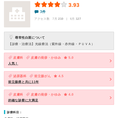
3.93
3件
アクセス数 7月:
210
| 6月:
127
尋常性白斑について
【診療・治療法】
光線療法（紫外線・赤外線・ＰＵＶＡ）
皮膚科
皮膚の発疹・かゆみ
5.0
人気！
泌尿器科
前立腺がん
4.5
前立腺癌と共に11年
皮膚科
皮膚の発疹・かゆみ
4.0
的確な診察に大満足
診療科目：