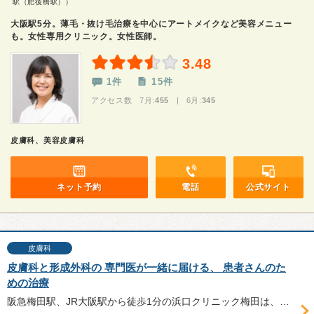
駅（肥後橋駅））
大阪駅5分。薄毛・抜け毛治療を中心にアートメイクなど美容メニュー
も。女性専用クリニック。女性医師。
3.48
1件
15件
アクセス数 7月:
455
| 6月:
345
皮膚科、美容皮膚科
ネット予約
電話
公式サイト
皮膚科
皮膚科と形成外科の 専門医が一緒に届ける、 患者さんのた
めの治療
阪急梅田駅、JR大阪駅から徒歩1分の浜口クリニック梅田は、皮膚科と形成外科の専門医が揃った、一般皮膚科・形成外科・美容皮膚科・美容外科クリニック。ワキガ手術では日本トップクラスの実績をもつ濵口雅光院長に、クリニックと治療の特長について伺った。