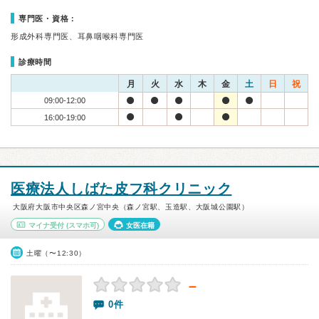
専門医・資格：
形成外科専門医、耳鼻咽喉科専門医
診療時間
月
火
水
木
金
土
日
祝
09:00-12:00
16:00-19:00
医療法人しばた皮フ科クリニック
大阪府大阪市中央区森ノ宮中央（森ノ宮駅、玉造駅、大阪城公園駅）
マイナ受付
(スマホ可)
女医在籍
土曜（〜12:30）
－
0件