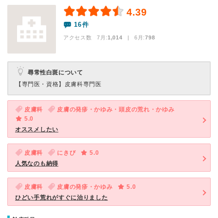
4.39
16件
アクセス数 7月:
1,014
| 6月:
798
尋常性白斑について
【専門医・資格】
皮膚科専門医
皮膚科
皮膚の発疹・かゆみ・頭皮の荒れ・かゆみ
5.0
オススメしたい
皮膚科
にきび
5.0
人気なのも納得
皮膚科
皮膚の発疹・かゆみ
5.0
ひどい手荒れがすぐに治りました