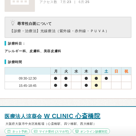
アクセス数 7月:
23
| 6月:
25
尋常性白斑について
【診療・治療法】
光線療法（紫外線・赤外線・ＰＵＶＡ）
診療科目：
アレルギー科、皮膚科、美容皮膚科
診療時間
月
火
水
木
金
土
日
祝
09:30-12:30
15:45-18:45
W CLINIC 心斎橋院
医療法人涼葵会
大阪府大阪市中央区南船場（心斎橋駅、四ツ橋駅、西大橋駅）
ネット予約
マイナ受付
(スマホ可)
オンライン診療対応