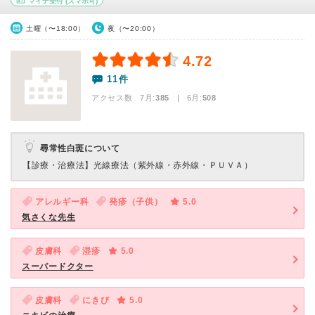
マイナ受付
(スマホ可)
土曜（〜18:00）
夜（〜20:00）
4.72
11件
アクセス数 7月:
385
| 6月:
508
尋常性白斑について
【診療・治療法】
光線療法（紫外線・赤外線・ＰＵＶＡ）
アレルギー科
発疹（子供）
5.0
気さくな先生
皮膚科
湿疹
5.0
スーパードクター
皮膚科
にきび
5.0