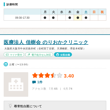
診療時間
月
火
水
木
金
土
日
祝
09:30-17:30
医療法人 佳樹会 のりおかクリニック
大阪府大阪市中央区徳井町（谷町四丁目駅、天満橋駅、堺筋本町駅）
マイナ受付
電子処方せん対応
女医在籍
土曜（〜13:00）
3.40
1件
アクセス数 7月:
65
| 6月:
74
尋常性白斑について