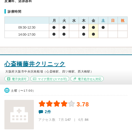
皮膚科、泌尿器科
診療時間
月
火
水
木
金
土
日
祝
09:30-12:30
14:00-17:00
心斎橋藤井クリニック
大阪府大阪市中央区南船場（心斎橋駅、四ツ橋駅、西大橋駅）
電子決済可
マイナ受付
(スマホ可)
電子処方せん対応
土曜（〜17:00）
3.78
2件
アクセス数 7月:
147
| 6月:
84