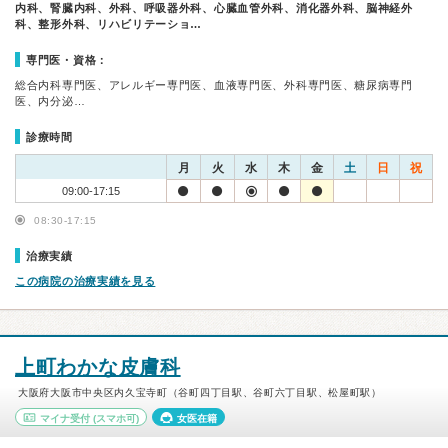
内科、腎臓内科、外科、呼吸器外科、心臓血管外科、消化器外科、脳神経外
科、整形外科、リハビリテーショ…
専門医・資格：
総合内科専門医、アレルギー専門医、血液専門医、外科専門医、糖尿病専門
医、内分泌…
診療時間
月
火
水
木
金
土
日
祝
09:00-17:15
08:30-17:15
治療実績
この病院の治療実績を見る
上町わかな皮膚科
大阪府大阪市中央区内久宝寺町（谷町四丁目駅、谷町六丁目駅、松屋町駅）
マイナ受付
(スマホ可)
女医在籍