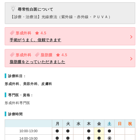
尋常性白斑について
【診療・治療法】
光線療法（紫外線・赤外線・ＰＵＶＡ）
形成外科
4.5
手術がうまく、信頼できます
形成外科
脂肪腫
4.5
脂肪腫をとっていただきました
診療科目：
形成外科、美容外科、皮膚科
専門医・資格：
形成外科専門医
診療時間
月
火
水
木
金
土
日
祝
10:00-13:00
14:00-19:00