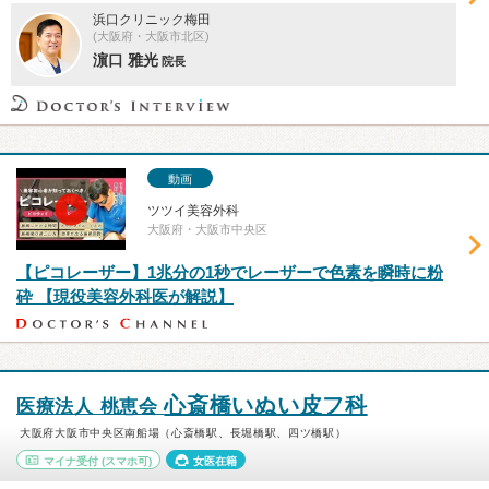
浜口クリニック梅田
(大阪府・大阪市北区)
濵口 雅光
院長
動画
ツツイ美容外科
大阪府・大阪市中央区
【ピコレーザー】1兆分の1秒でレーザーで色素を瞬時に粉
砕 【現役美容外科医が解説】
心斎橋いぬい皮フ科
医療法人 桃恵会
大阪府大阪市中央区南船場（心斎橋駅、長堀橋駅、四ツ橋駅）
マイナ受付
(スマホ可)
女医在籍