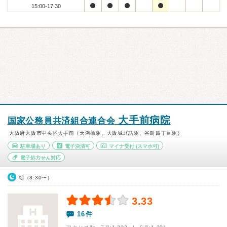
15:00-17:30
大手前病院
国家公務員共済組合連合会
大阪府大阪市中央区大手前（天満橋駅、大阪城北詰駅、谷町四丁目駅）
駐車場あり
電子決済可
マイナ受付
(スマホ可)
電子処方せん対応
朝（8:30〜）
3.33
16件