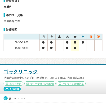
診療科目：
皮膚科
専門医・資格：
皮膚科専門医
診療時間
月
火
水
木
金
土
日
祝
09:30-13:00
15:30-18:30
ゴゥクリニック
大阪府大阪市中央区大手前（天満橋駅、谷町四丁目駅、大阪城北詰駅）
ネット予約
マイナ受付
(スマホ可)
オンライン診療対応
女医在籍
夜（〜19:30）