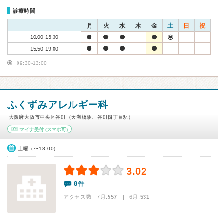
診療時間
月
火
水
木
金
土
日
祝
10:00-13:30
15:50-19:00
09:30-13:00
ふくずみアレルギー科
大阪府大阪市中央区谷町（天満橋駅、谷町四丁目駅）
マイナ受付
(スマホ可)
土曜（〜18:00）
3.02
8件
アクセス数 7月:
557
| 6月:
531