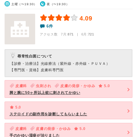
土曜（〜19:30）
夜（〜19:30）
4.09
6件
アクセス数 7月:
871
| 6月:
721
尋常性白斑について
【診療・治療法】
光線療法（紫外線・赤外線・ＰＵＶＡ）
【専門医・資格】
皮膚科専門医
皮膚科
虫刺され
皮膚の発疹・かゆみ
5.0
脚と腕に50ヶ所以上蚊に刺されてかゆい
5.0
ステロイドの副作用を診断してもらいました
皮膚科
皮膚の発疹・かゆみ
5.0
手のかゆい湿疹が治りました