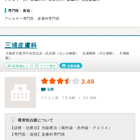
専門医・資格：
アレルギー専門医、皮膚科専門医
三浦皮膚科
大阪府大阪市中央区北浜（北浜駅（なにわ橋駅）、淀屋橋駅（大江橋駅）、天満橋
駅）
駐車場あり
マイナ受付
女医在籍
3.49
6件
アクセス数 7月:
240
| 6月:
244
尋常性白斑について
【診療・治療法】
光線療法（紫外線・赤外線・ＰＵＶＡ）
【専門医・資格】
皮膚科専門医