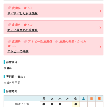
皮膚科
5.0
サバサバした女医先生
皮膚科
4.0
明るい雰囲気の皮膚科
皮膚科
アトピー性皮膚炎
皮膚の発疹・かゆみ
3.5
アトピーの治療
診療科目：
皮膚科
専門医・資格：
皮膚科専門医
診療時間
月
火
水
木
金
土
日
祝
10:00-13:30