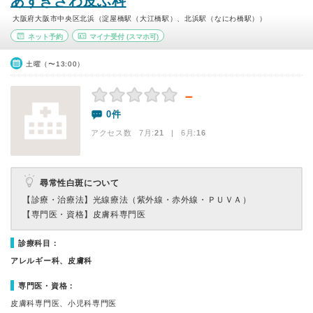
あずきざわ皮ふ科
大阪府大阪市中央区北浜（淀屋橋駅（大江橋駅）、北浜駅（なにわ橋駅））
ネット予約
マイナ受付
(スマホ可)
土曜（〜13:00）
－
0件
アクセス数 7月:
21
| 6月:
16
尋常性白斑について
【診療・治療法】
光線療法（紫外線・赤外線・ＰＵＶＡ）
【専門医・資格】
皮膚科専門医
診療科目：
アレルギー科、皮膚科
専門医・資格：
皮膚科専門医、小児科専門医