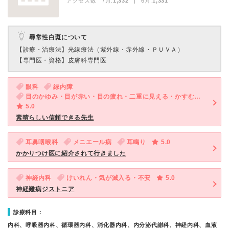
アクセス数 7月:
1,332
| 6月:
1,331
尋常性白斑について
【診療・治療法】
光線療法（紫外線・赤外線・ＰＵＶＡ）
【専門医・資格】
皮膚科専門医
眼科
緑内障
目のかゆみ・目が赤い・目の疲れ・二重に見える・かすむ・目がチラチラする・歪んで見える
5.0
素晴らしい信頼できる先生
耳鼻咽喉科
メニエール病
耳鳴り
5.0
かかりつけ医に紹介されて行きました
神経内科
けいれん・気が滅入る・不安
5.0
神経難病ジストニア
診療科目：
内科、呼吸器内科、循環器内科、消化器内科、内分泌代謝科、神経内科、血液