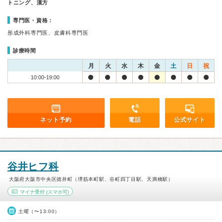
トニング、漢方
専門医・資格：
形成外科専門医、皮膚科専門医
診療時間
月
火
水
木
金
土
日
祝
10:00-19:00
ネット予約
電話
公式サイト
谷井ヒフ科
大阪府大阪市中央区徳井町（堺筋本町駅、谷町四丁目駅、天満橋駅）
マイナ受付
(スマホ可)
土曜（〜13:00）