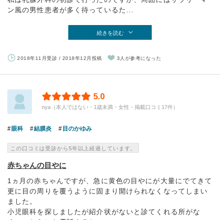
ン風の男性患者が多く待っているた...
続きを読む
2018年11月受診 / 2018年12月投稿
3人が参考になった
5.0
nya（本人ではない・1歳未満・女性・掲載口コミ17件）
眼科
結膜炎
目のかゆみ
この口コミは受診から5年以上経過しています。
赤ちゃんの目やに
1ヵ月の赤ちゃんですが、急に黄色の目やにが大量にでてきて
更に目の周りを覆うように固まり開けられなくなってしまい
ました。
小児眼科を探しましたが紹介状がないと診てくれる所がな