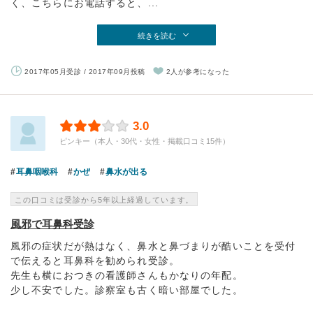
く、こちらにお電話すると、...
続きを読む
2017年05月受診 / 2017年09月投稿
2人が参考になった
3.0
ピンキー（本人・30代・女性・掲載口コミ15件）
耳鼻咽喉科
かぜ
鼻水が出る
この口コミは受診から5年以上経過しています。
風邪で耳鼻科受診
風邪の症状だが熱はなく、鼻水と鼻づまりが酷いことを受付
で伝えると耳鼻科を勧められ受診。
先生も横におつきの看護師さんもかなりの年配。
少し不安でした。診察室も古く暗い部屋でした。