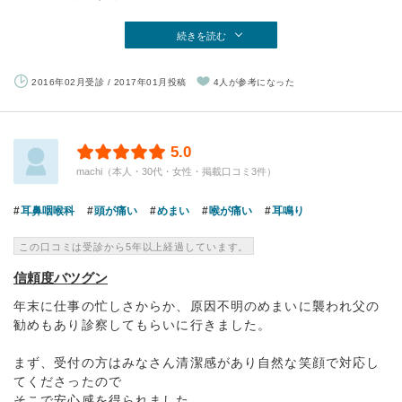
続きを読む
2016年02月受診 / 2017年01月投稿
4人が参考になった
5.0
machi（本人・30代・女性・掲載口コミ3件）
耳鼻咽喉科
頭が痛い
めまい
喉が痛い
耳鳴り
この口コミは受診から5年以上経過しています。
信頼度バツグン
年末に仕事の忙しさからか、原因不明のめまいに襲われ父の
勧めもあり診察してもらいに行きました。
まず、受付の方はみなさん清潔感があり自然な笑顔で対応し
てくださったので
そこで安心感を得られました...