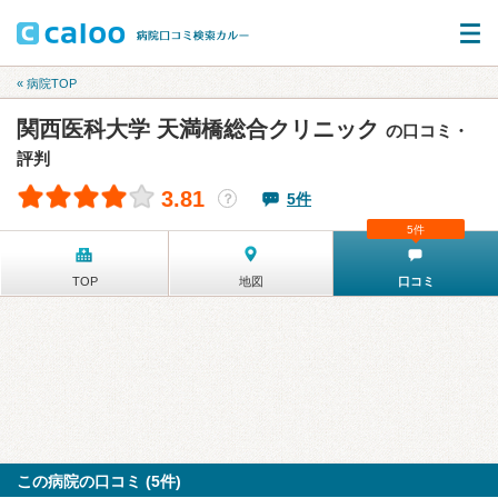
« 病院TOP
関西医科大学 天満橋総合クリニック
の口コミ・
評判
3.81
5件
？
5件
TOP
地図
口コミ
この病院の口コミ (5件)