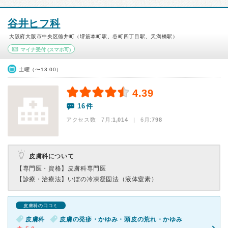
谷井ヒフ科
大阪府大阪市中央区徳井町（堺筋本町駅、谷町四丁目駅、天満橋駅）
マイナ受付
(スマホ可)
土曜（〜13:00）
4.39
16件
アクセス数 7月:
1,014
| 6月:
798
皮膚科について
【専門医・資格】
皮膚科専門医
【診療・治療法】
いぼの冷凍凝固法（液体窒素）
皮膚科の口コミ
皮膚科
皮膚の発疹・かゆみ・頭皮の荒れ・かゆみ