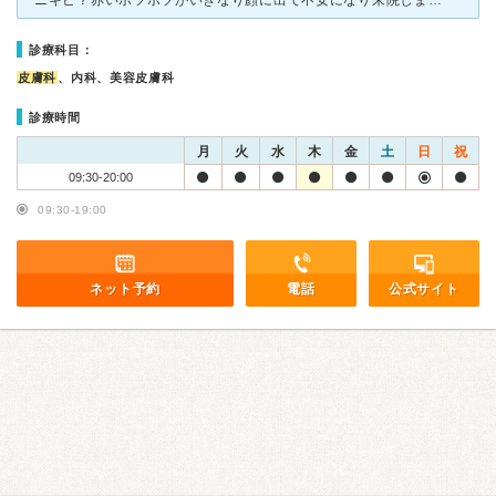
ニキビ？赤いポツポツがいきなり顔に出て不安になり来院しました。薬一つ一つを丁寧に説明してくれるのがとても良かったです。美容のクリニックでもあるからか、先生のお話がとてもわかりやすく為になるものでした。
診療科目：
皮膚科
、内科、美容皮膚科
診療時間
月
火
水
木
金
土
日
祝
09:30-20:00
09:30-19:00
ネット予約
電話
公式サイト