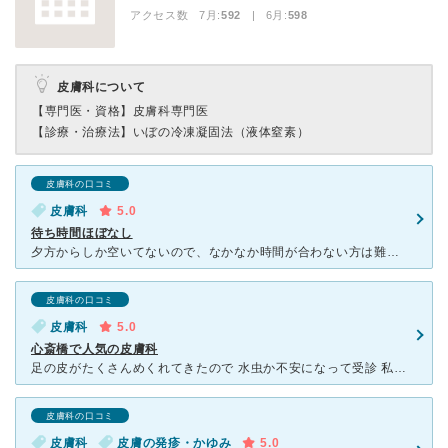
アクセス数 7月:
592
| 6月:
598
皮膚科について
【専門医・資格】
皮膚科専門医
【診療・治療法】
いぼの冷凍凝固法（液体窒素）
皮膚科の口コミ
皮膚科
5.0
待ち時間ほぼなし
夕方からしか空いてないので、なかなか時間が合わない方は難しいかもしれません。 心斎橋商店街の中にあるというアクセス良好な皮膚科です。 手荒れを診ていただきました。 女性には女性のお医者様に見ても
皮膚科の口コミ
皮膚科
5.0
心斎橋で人気の皮膚科
足の皮がたくさんめくれてきたので 水虫か不安になって受診 私が見てもらったのは女医さんで 症状を説明し見てもらったがどうやら水虫ではなさそうとのこと 皮膚の細胞を取って顕微鏡でちゃんと白癬菌が
皮膚科の口コミ
皮膚科
皮膚の発疹・かゆみ
5.0