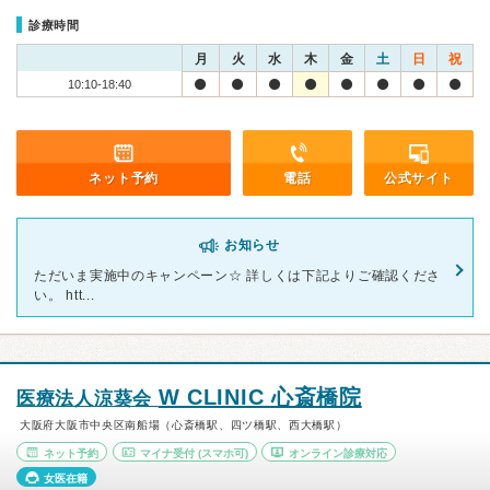
診療時間
月
火
水
木
金
土
日
祝
10:10-18:40
ネット予約
電話
公式サイト
お知らせ
ただいま実施中のキャンペーン☆ 詳しくは下記よりご確認くださ
い。 htt...
W CLINIC 心斎橋院
医療法人涼葵会
大阪府大阪市中央区南船場（心斎橋駅、四ツ橋駅、西大橋駅）
ネット予約
マイナ受付
(スマホ可)
オンライン診療対応
女医在籍