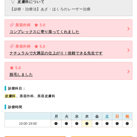
皮膚科について
【診療・治療法】
あざ・ほくろのレーザー治療
美容外科
5.0
コンプレックスに寄り添ってくれました
美容外科
5.0
ナチュラルで大満足の仕上がり！信頼できる先生です
5.0
脱毛しました
診療科目：
皮膚科
、美容外科、美容皮膚科
診療時間
月
火
水
木
金
土
日
祝
10:00-19:00