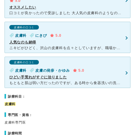
5.0
オススメしたい
口コミが良かったので受診しました 大人気の皮膚科のようなのでめちゃくちゃ待つのを覚悟して行きましたが、行った時間が良かったのか２分ほどしか待ちませんでした。 先生は穏やかなのに診察が早く、お薬
皮膚科の口コミ
皮膚科
にきび
5.0
人気なのも納得
ニキビがひどく、沢山の皮膚科を点々としていますが、職場から近いこともありお世話になりました。 ビタミン剤をたくさんくれて、体質改善からしてみましたがなかなかうまくいかず、洗顔石鹸や化粧水のサンプ
皮膚科の口コミ
皮膚科
皮膚の発疹・かゆみ
5.0
ひどい手荒れがすぐに治りました
もともと肌は弱い方だったのですが、ある時から食器洗いの洗剤でかぶれるようになり、冬場は人前で手を出すのが苦痛なくらい指の関節が赤ギレだらけになり、市販のぬり薬では全くよくならず、季節病と諦めていました
診療科目：
皮膚科
専門医・資格：
皮膚科専門医
診療時間