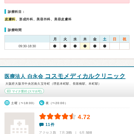
診療科目：
皮膚科
、形成外科、美容外科、美容皮膚科
診療時間
月
火
水
木
金
土
日
祝
09:30-18:30
コスモメディカルクリニック
医療法人 白永会
大阪府大阪市中央区南久宝寺町（堺筋本町駅、長堀橋駅、本町駅）
マイナ受付
(スマホ可)
土曜（〜18:00）
夜（〜20:00）
4.72
11件
アクセス数 7月:
385
| 6月:
508