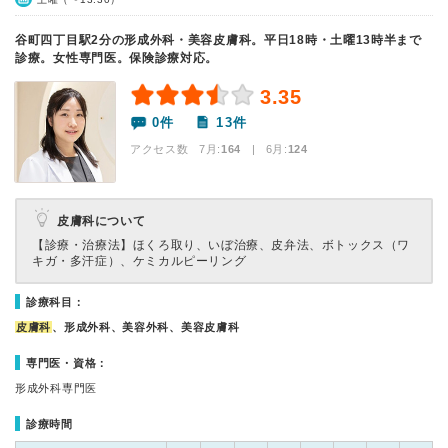
谷町四丁目駅2分の形成外科・美容皮膚科。平日18時・土曜13時半まで
診療。女性専門医。保険診療対応。
3.35
0件
13件
アクセス数 7月:
164
| 6月:
124
皮膚科について
【診療・治療法】
ほくろ取り、いぼ治療、皮弁法、ボトックス（ワ
キガ・多汗症）、ケミカルピーリング
診療科目：
皮膚科
、形成外科、美容外科、美容皮膚科
専門医・資格：
形成外科専門医
診療時間