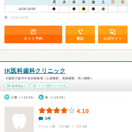
月
火
水
木
金
土
日
祝
10:00-18:00
10:00-13:30
ネット予約
電話
公式サイト
IK医科歯科クリニック
大阪府大阪市中央区南船場（心斎橋駅、長堀橋駅、四ツ橋駅）
駐車場あり
マイナ受付
(スマホ可)
土曜（〜19:30）
夜（〜19:30）
4.10
3件
アクセス数 7月:
68
| 6月:
24