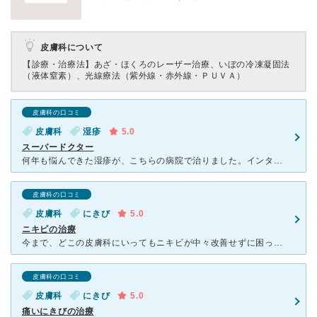
皮膚科について
【診療・治療法】
あざ・ほくろのレーザー治療、いぼの冷凍凝固法
（液体窒素）、光線療法（紫外線・赤外線・ＰＵＶＡ）
皮膚科の口コミ
皮膚科
湿疹
5.0
スーパードクター
何年も悩んできた湿疹が、こちらの病院で治りました。インターネットで事前受付が可能ですが、いつも患者さんが多く待ち時間があります。 先生は、とてもわかりやすいように丁寧な診察をしてくれます。また、一時
皮膚科の口コミ
皮膚科
にきび
5.0
ニキビの治療
今まで、どこの皮膚科にいってもニキビが中々改善せずに困っていました。 ここの皮膚科に行くようになってから、処方された軟膏がとても肌に合うみたいでニキビができづらくなりました。 一度唇が大きな炎症を
皮膚科の口コミ
皮膚科
にきび
5.0
痛いにきびの治療