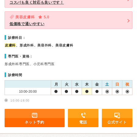
コスパも良く対応も良いです！
美容皮膚科
5.0
低価格で通いやすい
診療科目：
皮膚科
、形成外科、美容外科、美容皮膚科
専門医・資格：
形成外科専門医、小児科専門医
診療時間
月
火
水
木
金
土
日
祝
10:00-20:00
10:00-18:00
ネット予約
電話
公式サイト