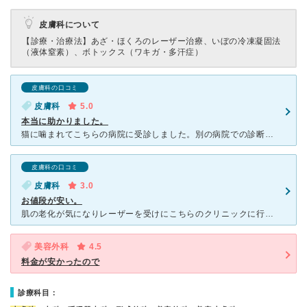
皮膚科について
【診療・治療法】
あざ・ほくろのレーザー治療、いぼの冷凍凝固法
（液体窒素）、ボトックス（ワキガ・多汗症）
皮膚科の口コミ
皮膚科
5.0
本当に助かりました。
猫に噛まれてこちらの病院に受診しました。別の病院での診断結果を伝えると、誤診とのことで化膿が進んでいたのですぐに手術をしてくださりました。手術も痛みが大丈夫なのか伺いながらしてくださったり、手術後の質
皮膚科の口コミ
皮膚科
3.0
お値段が安い。
肌の老化が気になりレーザーを受けにこちらのクリニックに行きました。医院の場所はとても便利な場所でした。 医院は小さくきれいです。受付の方も元気はないけど丁寧です。 まず最初にカウンセラーの方からコ
美容外科
4.5
料金が安かったので
診療科目：