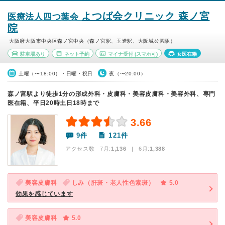
よつば会クリニック 森ノ宮
医療法人四つ葉会
院
大阪府大阪市中央区森ノ宮中央（森ノ宮駅、玉造駅、大阪城公園駅）
駐車場あり
ネット予約
マイナ受付
(スマホ可)
女医在籍
土曜（〜18:00）・日曜・祝日
夜（〜20:00）
森ノ宮駅より徒歩1分の形成外科・皮膚科・美容皮膚科・美容外科、専門
医在籍、平日20時土日18時まで
3.66
9件
121件
アクセス数 7月:
1,136
| 6月:
1,388
美容皮膚科
しみ（肝斑・老人性色素斑）
5.0
効果を感じています
美容皮膚科
5.0