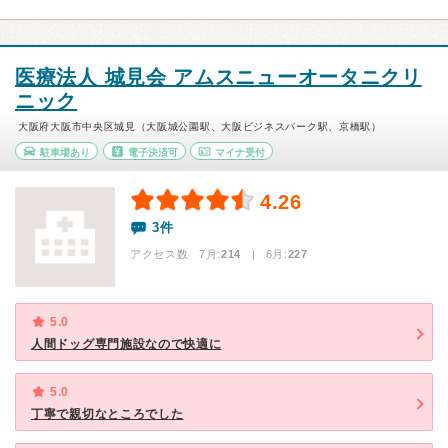
医療法人 城見会 アムスニューオータニクリ
ニック
大阪府大阪市中央区城見（大阪城公園駅、大阪ビジネスパーク駅、京橋駅）
駐車場あり
電子決済可
マイナ受付
4.26
3件
アクセス数 7月:
214
| 6月:
227
5.0
人間ドッグ専門施設なので快適に
5.0
丁寧で親切なところでした