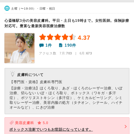
土曜（〜19:00）・日曜・祝日
心斎橋駅3分の美容皮膚科。平日・土日も19時まで。女性医師。保険診療
対応可。豊富な最新美容医療治療数
4.37
1件
190件
アクセス数 7月:
703
| 6月:
673
皮膚科について
【専門医・資格】
皮膚科専門医
【診療・治療法】
ほくろ取り、あざ・ほくろのレーザー治療、いぼ
治療、切らない いぼ・ほくろ取り、ボトックス（ワキガ・多汗
症）、ボツリヌストキシン（多汗症）、ケミカルピーリング、シミ
取りレーザー治療、美容内服の処方（タチオン、シナール、ハイチ
オールなど）、にきび治療
美容皮膚科
5.0
ボトックス注射でいつもお世話になっています。