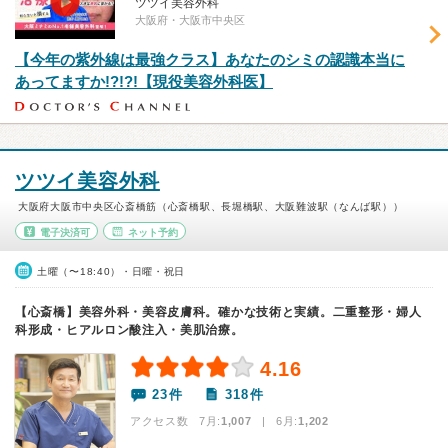
ツツイ美容外科
大阪府・大阪市中央区
【今年の紫外線は最強クラス】あなたのシミの認識本当に
あってますか!?!?!【現役美容外科医】
ツツイ美容外科
大阪府大阪市中央区心斎橋筋（心斎橋駅、長堀橋駅、大阪難波駅（なんば駅））
電子決済可
ネット予約
土曜（〜18:40）・日曜・祝日
【心斎橋】美容外科・美容皮膚科。確かな技術と実績。二重整形・婦人
科形成・ヒアルロン酸注入・美肌治療。
4.16
23件
318件
アクセス数 7月:
1,007
| 6月:
1,202