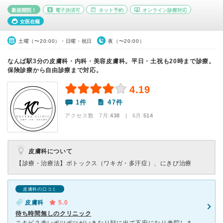
新規開院！
電子決済可
ネット予約
オンライン診療対応
女医在籍
土曜（〜20:00）・日曜・祝日
夜（〜20:00）
なんば駅3分の皮膚科・内科・美容皮膚科。平日・土祝も20時まで診療。
保険診療から自由診療まで対応。
4.19
1件
47件
アクセス数 7月:
438
| 6月:
514
皮膚科について
【診療・治療法】
ボトックス（ワキガ・多汗症）、にきび治療
皮膚科の口コミ
皮膚科
5.0
待ち時間無しのクリニック