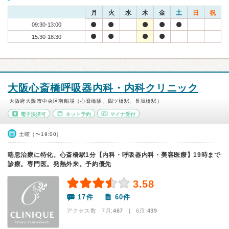
月
火
水
木
金
土
日
祝
09:30-13:00
15:30-18:30
大阪心斎橋呼吸器内科・内科クリニック
大阪府大阪市中央区南船場（心斎橋駅、四ツ橋駅、長堀橋駅）
電子決済可
ネット予約
マイナ受付
土曜（〜19:00）
喘息治療に特化。心斎橋駅1分【内科・呼吸器内科・美容医療】19時まで
診療。専門医。発熱外来。予約優先
3.58
17件
60件
アクセス数 7月:
467
| 6月:
439