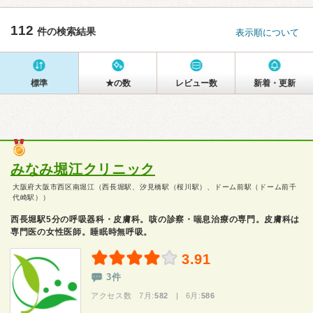
112
件の検索結果
表示順について
標準
★の数
レビュー数
新着・更新
みなみ堀江クリニック
大阪府大阪市西区南堀江（西長堀駅、汐見橋駅（桜川駅）、ドーム前駅（ドーム前千
代崎駅））
西長堀駅5分の呼吸器科・皮膚科。咳の診察・喘息治療の専門。皮膚科は
専門医の女性医師。睡眠時無呼吸。
3.91
3件
アクセス数 7月:
582
| 6月:
586