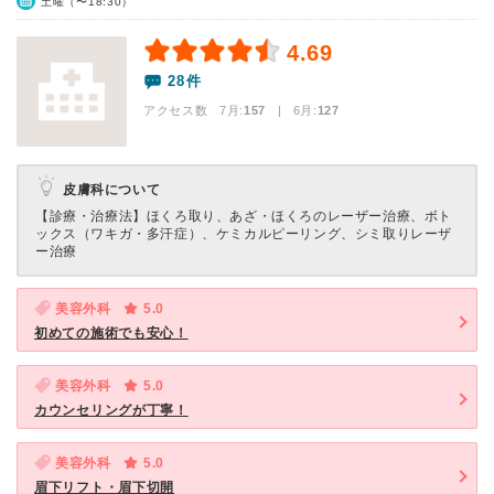
土曜（〜18:30）
4.69
28件
アクセス数 7月:
157
| 6月:
127
皮膚科について
【診療・治療法】
ほくろ取り、あざ・ほくろのレーザー治療、ボト
ックス（ワキガ・多汗症）、ケミカルピーリング、シミ取りレーザ
ー治療
美容外科
5.0
初めての施術でも安心！
美容外科
5.0
カウンセリングが丁寧！
美容外科
5.0
眉下リフト・眉下切開