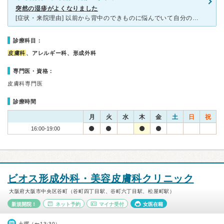
突然の湿疹がよくなりました
[症状・来院理由] 以前から背中のできものに悩んでいて自分の結婚式を控えていたので知人に教えてもらい、仕事帰りに当院を初めて利用しました。 [医師の診断・治療法] 夏場だったこともあり、背中にに
診療科目：
皮膚科
、アレルギー科、形成外科
専門医・資格：
皮膚科専門医
診療時間
月
火
水
木
金
土
日
祝
16:00-19:00
ビオス形成外科・美容皮膚科クリニック
大阪府大阪市中央区谷町（谷町四丁目駅、谷町六丁目駅、松屋町駅）
新規開院！
ネット予約
マイナ受付
女医在籍
土曜（〜13:30）