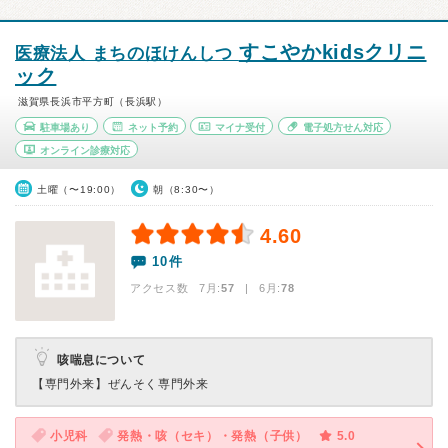
すこやかkidsクリニ
医療法人 まちのほけんしつ
ック
滋賀県長浜市平方町（長浜駅）
駐車場あり
ネット予約
マイナ受付
電子処方せん対応
オンライン診療対応
土曜（〜19:00）
朝（8:30〜）
4.60
10件
アクセス数 7月:
57
| 6月:
78
咳喘息について
【専門外来】
ぜんそく専門外来
小児科
発熱・咳（セキ）・発熱（子供）
5.0