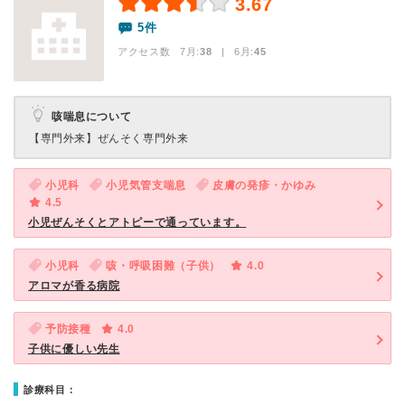
3.67
5件
アクセス数 7月:
38
| 6月:
45
咳喘息について
【専門外来】
ぜんそく専門外来
小児科
小児気管支喘息
皮膚の発疹・かゆみ
4.5
小児ぜんそくとアトピーで通っています。
小児科
咳・呼吸困難（子供）
4.0
アロマが香る病院
予防接種
4.0
子供に優しい先生
診療科目：