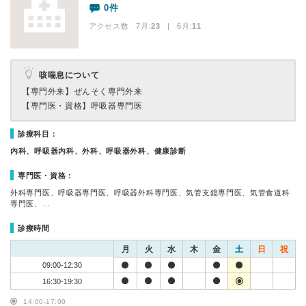
0件
アクセス数 7月:
23
| 6月:
11
咳喘息について
【専門外来】
ぜんそく専門外来
【専門医・資格】
呼吸器専門医
診療科目：
内科、呼吸器内科、外科、呼吸器外科、健康診断
専門医・資格：
外科専門医、呼吸器専門医、呼吸器外科専門医、気管支鏡専門医、気管食道科
専門医、…
診療時間
月
火
水
木
金
土
日
祝
09:00-12:30
16:30-19:30
14:00-17:00