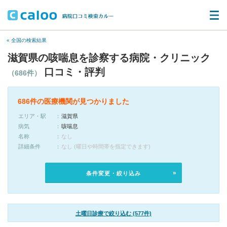
« 全国の検索結果
滋賀県の咳喘息を診察する病院・クリニック
口コミ・評判
（686件）
686件の医療機関が見つかりました
エリア・駅
滋賀県
病気
咳喘息
名称
なし
詳細条件
なし (曜日や時間帯を指定できます)
条件変更・絞り込み
土曜日診療で絞り込む (577件)