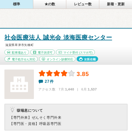
標準
★の数
レビュー数
新着・更新
社会医療法人 誠光会 淡海医療センター
滋賀県草津市矢橋町
駐車場あり
電子決済可
マイナ受付
(スマホ可)
電子処方せん対応
オンライン診療対応
女医在籍
3.85
27件
アクセス数 7月:
1,440
| 6月:
1,537
咳喘息について
【専門外来】
ぜんそく専門外来
【専門医・資格】
呼吸器専門医