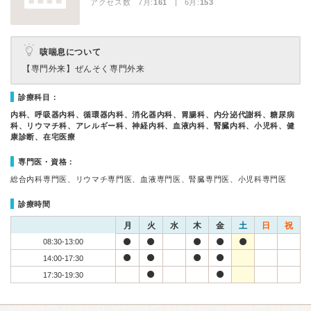
アクセス数 7月:
161
| 6月:
153
咳喘息について
【専門外来】
ぜんそく専門外来
診療科目：
内科、呼吸器内科、循環器内科、消化器内科、胃腸科、内分泌代謝科、糖尿病
科、リウマチ科、アレルギー科、神経内科、血液内科、腎臓内科、小児科、健
康診断、在宅医療
専門医・資格：
総合内科専門医、リウマチ専門医、血液専門医、腎臓専門医、小児科専門医
診療時間
月
火
水
木
金
土
日
祝
08:30-13:00
14:00-17:30
17:30-19:30