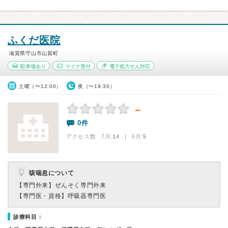
ふくだ医院
滋賀県守山市山賀町
駐車場あり
マイナ受付
電子処方せん対応
土曜（〜12:00）
夜（〜19:30）
－
0件
アクセス数 7月:
14
| 6月:
5
咳喘息について
【専門外来】
ぜんそく専門外来
【専門医・資格】
呼吸器専門医
診療科目：