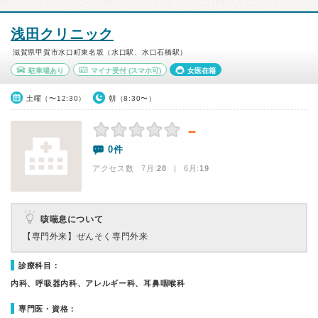
浅田クリニック
滋賀県甲賀市水口町東名坂（水口駅、水口石橋駅）
駐車場あり
マイナ受付
(スマホ可)
女医在籍
土曜（〜12:30）
朝（8:30〜）
－
0件
アクセス数 7月:
28
| 6月:
19
咳喘息について
【専門外来】
ぜんそく専門外来
診療科目：
内科、呼吸器内科、アレルギー科、耳鼻咽喉科
専門医・資格：