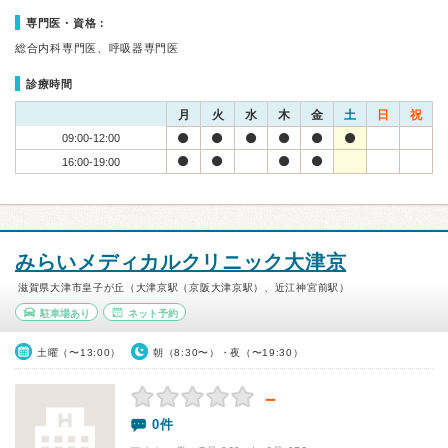
専門医・資格：
総合内科専門医、呼吸器専門医
診療時間
月
火
水
木
金
土
日
祝
09:00-12:00
16:00-19:00
みらいメディカルクリニック大津京
滋賀県大津市皇子が丘（大津京駅（京阪大津京駅）、近江神宮前駅）
駐車場あり
ネット予約
土曜（〜13:00）
朝（8:30〜）・夜（〜19:30）
－
0件