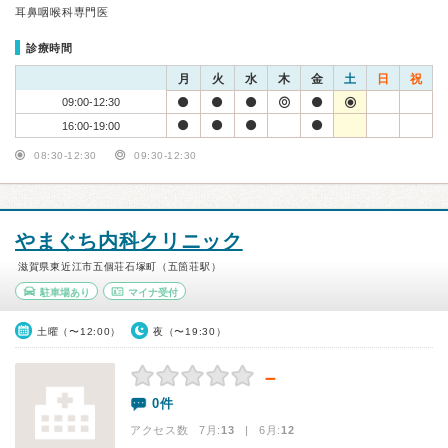
耳鼻咽喉科専門医
診療時間
月
火
水
木
金
土
日
祝
09:00-12:30
16:00-19:00
08:30-12:30
09:30-12:30
やまぐち内科クリニック
滋賀県東近江市五個荘石塚町（五箇荘駅）
駐車場あり
マイナ受付
土曜（〜12:00）
夜（〜19:30）
－
0件
アクセス数 7月:
13
| 6月:
12