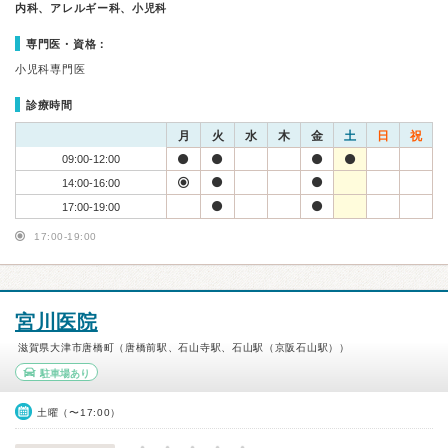
内科、アレルギー科、小児科
専門医・資格：
小児科専門医
診療時間
月
火
水
木
金
土
日
祝
09:00-12:00
14:00-16:00
17:00-19:00
17:00-19:00
宮川医院
滋賀県大津市唐橋町（唐橋前駅、石山寺駅、石山駅（京阪石山駅））
駐車場あり
土曜（〜17:00）