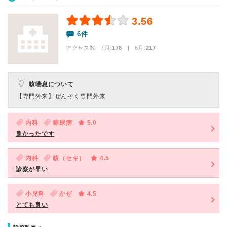
3.56
6件
アクセス数 7月:
178
| 6月:
217
咳喘息について
【専門外来】
ぜんそく専門外来
内科
糖尿病
5.0
良かったです
内科
咳（セキ）
4.5
診察が早い
小児科
かぜ
4.5
とても良い