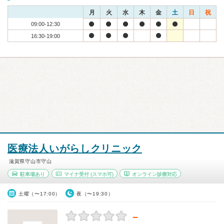
月
火
水
木
金
土
日
祝
09:00-12:30
16:30-19:00
医療法人いがらしクリニック
滋賀県守山市守山
駐車場あり
マイナ受付
(スマホ可)
オンライン診療対応
土曜（〜17:00）
夜（〜19:30）
－