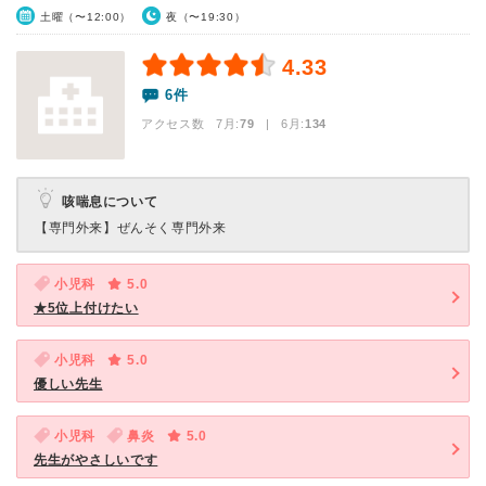
土曜（〜12:00）
夜（〜19:30）
4.33
6件
アクセス数 7月:
79
| 6月:
134
咳喘息について
【専門外来】
ぜんそく専門外来
小児科
5.0
★5位上付けたい
小児科
5.0
優しい先生
小児科
鼻炎
5.0
先生がやさしいです