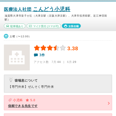
こんどう小児科
医療法人社団
滋賀県大津市皇子が丘（大津京駅（京阪大津京駅）、大津市役所前駅、近江神宮前
駅）
駐車場あり
マイナ受付
(スマホ可)
女医在籍
土曜（〜12:00）
3.38
3件
アクセス数 7月:
44
| 6月:
29
咳喘息について
【専門外来】
ぜんそく専門外来
小児科
5.0
信頼できる先生です