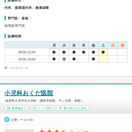
診療科目：
内科、循環器内科、健康診断
専門医・資格：
循環器専門医
診療時間
月
火
水
木
金
土
日
祝
09:00-12:00
16:00-19:00
14:00-17:00
小児科おくだ医院
滋賀県大津市丸の内町（膳所本町駅、中ノ庄駅、錦駅）
駐車場あり
マイナ受付
電子処方せん対応
土曜（〜12:00）