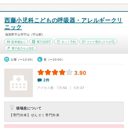
西藤小児科こどもの呼吸器・アレルギークリ
ニック
滋賀県守山市守山（守山駅）
駐車場あり
電子決済可
ネット予約
マイナ受付
(スマホ可)
電子処方せん対応
土曜（〜12:00）
夜（〜20:00）
3.90
2件
アクセス数 7月:
51
| 6月:
17
咳喘息について
【専門外来】
ぜんそく専門外来