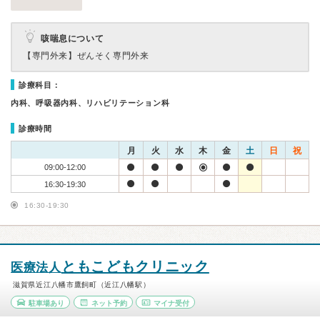
咳喘息について
【専門外来】
ぜんそく専門外来
診療科目：
内科、呼吸器内科、リハビリテーション科
診療時間
月
火
水
木
金
土
日
祝
09:00-12:00
16:30-19:30
16:30-19:30
ともこどもクリニック
医療法人
滋賀県近江八幡市鷹飼町（近江八幡駅）
駐車場あり
ネット予約
マイナ受付