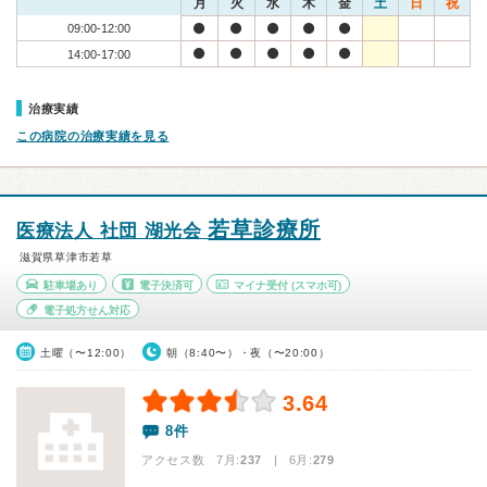
月
火
水
木
金
土
日
祝
09:00-12:00
14:00-17:00
治療実績
この病院の治療実績を見る
若草診療所
医療法人 社団 湖光会
滋賀県草津市若草
駐車場あり
電子決済可
マイナ受付
(スマホ可)
電子処方せん対応
土曜（〜12:00）
朝（8:40〜）・夜（〜20:00）
3.64
8件
アクセス数 7月:
237
| 6月:
279