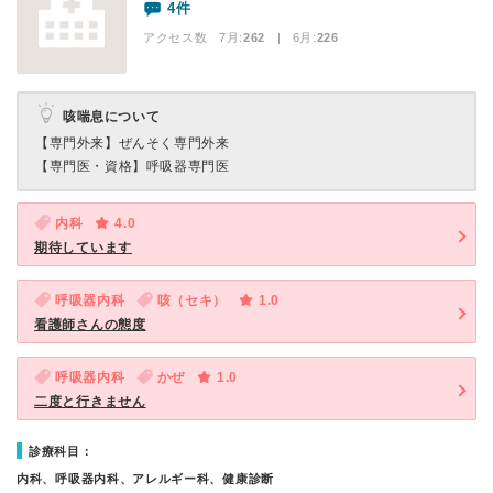
4件
アクセス数 7月:
262
| 6月:
226
咳喘息について
【専門外来】
ぜんそく専門外来
【専門医・資格】
呼吸器専門医
内科
4.0
期待しています
呼吸器内科
咳（セキ）
1.0
看護師さんの態度
呼吸器内科
かぜ
1.0
二度と行きません
診療科目：
内科、呼吸器内科、アレルギー科、健康診断