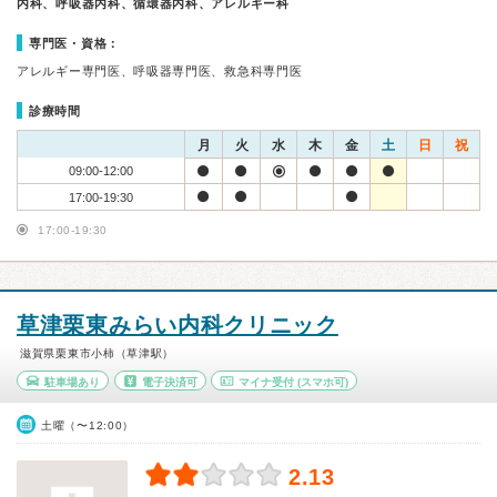
内科、呼吸器内科、循環器内科、アレルギー科
専門医・資格：
アレルギー専門医、呼吸器専門医、救急科専門医
診療時間
月
火
水
木
金
土
日
祝
09:00-12:00
17:00-19:30
17:00-19:30
草津栗東みらい内科クリニック
滋賀県栗東市小柿（草津駅）
駐車場あり
電子決済可
マイナ受付
(スマホ可)
土曜（〜12:00）
2.13