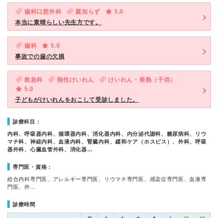
歯科口腔外科
親知らず
5.0
本当に素晴らしい先生方です。
歯科
5.0
事故での歯の欠損
救急科
熱性けいれん
けいれん・発熱（子供）
5.0
子どもがけいれんをおこして受診しました。
診療科目：
内科、呼吸器内科、循環器内科、消化器内科、内分泌代謝科、糖尿病科、リウ
マチ科、神経内科、血液内科、腎臓内科、緩和ケア（ホスピス）、外科、呼吸
器外科、心臓血管外科、消化器…
専門医・資格：
総合内科専門医、アレルギー専門医、リウマチ専門医、感染症専門医、血液専
門医、外…
診療時間