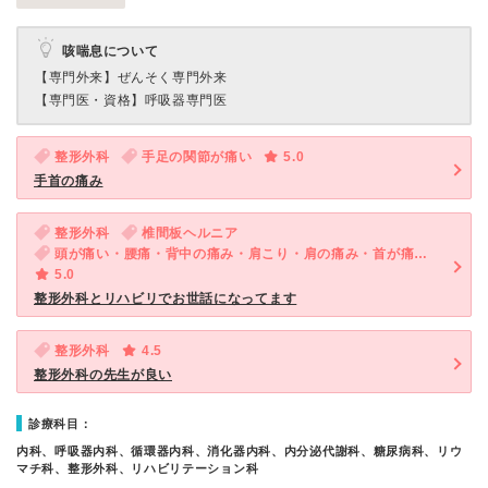
咳喘息について
【専門外来】
ぜんそく専門外来
【専門医・資格】
呼吸器専門医
整形外科
手足の関節が痛い
5.0
手首の痛み
整形外科
椎間板ヘルニア
頭が痛い・腰痛・背中の痛み・肩こり・肩の痛み・首が痛い・手足がしびれる
5.0
整形外科とリハビリでお世話になってます
整形外科
4.5
整形外科の先生が良い
診療科目：
内科、呼吸器内科、循環器内科、消化器内科、内分泌代謝科、糖尿病科、リウ
マチ科、整形外科、リハビリテーション科