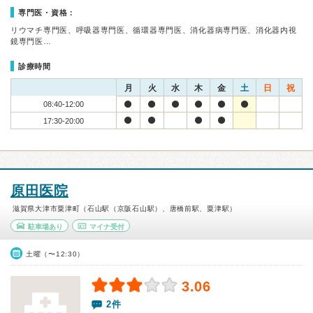
専門医・資格：
リウマチ専門医、呼吸器専門医、循環器専門医、消化器病専門医、消化器内視
鏡専門医…
診療時間
月
火
水
木
金
土
日
祝
08:40-12:00
17:30-20:00
原田医院
滋賀県大津市粟津町（石山駅（京阪石山駅）、唐橋前駅、粟津駅）
駐車場あり
マイナ受付
土曜（〜12:30）
3.06
2件