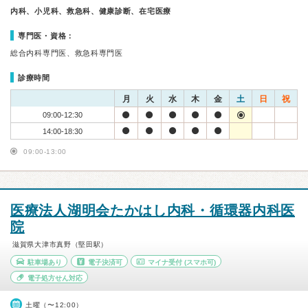
内科、小児科、救急科、健康診断、在宅医療
専門医・資格：
総合内科専門医、救急科専門医
診療時間
月
火
水
木
金
土
日
祝
09:00-12:30
14:00-18:30
09:00-13:00
医療法人湖明会たかはし内科・循環器内科医
院
滋賀県大津市真野（堅田駅）
駐車場あり
電子決済可
マイナ受付
(スマホ可)
電子処方せん対応
土曜（〜12:00）