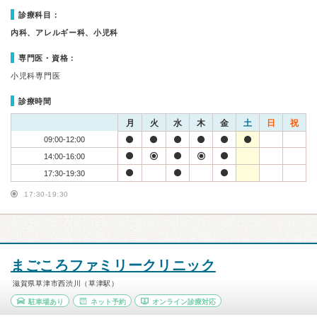
診療科目：
内科、アレルギー科、小児科
専門医・資格：
小児科専門医
診療時間
月
火
水
木
金
土
日
祝
09:00-12:00
14:00-16:00
17:30-19:30
17:30-19:30
まごころファミリークリニック
滋賀県草津市西渋川（草津駅）
駐車場あり
ネット予約
オンライン診療対応