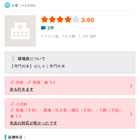
土曜（〜13:00）
3.90
2件
アクセス数 7月:
136
| 6月:
147
咳喘息について
【専門外来】
ぜんそく専門外来
内科
発熱
5.0
次も行きます
小児科
発熱（子供）・腹痛・吐き気・嘔吐（子供）・下痢（子供）
5.0
先生の対応が良かったです
診療科目：