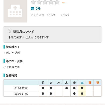
－
0件
アクセス数 7月:
29
| 6月:
26
咳喘息について
【専門外来】
ぜんそく専門外来
診療科目：
内科、小児科
専門医・資格：
小児科専門医
診療時間
月
火
水
木
金
土
日
祝
09:00-12:00
13:00-17:00