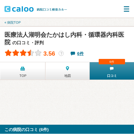
« 病院TOP
医療法人湖明会たかはし内科・循環器内科医
院
の口コミ・評判
3.56
6件
？
6件
TOP
地図
口コミ
この病院の口コミ (6件)