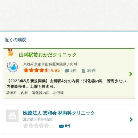
近くの病院
山科駅前おかだクリニック
京都府京都市山科区御陵鳥ノ向町
4.65
5件
26件
【2023年5月新規開業】山科駅4分の内科・消化器内科 苦痛少ない
内視鏡検査。土曜も検査可。
診療科：内科、消化器内科、内視鏡
医療法人 恵和会 林内科クリニック
滋賀県大津市今堅田
－
0件