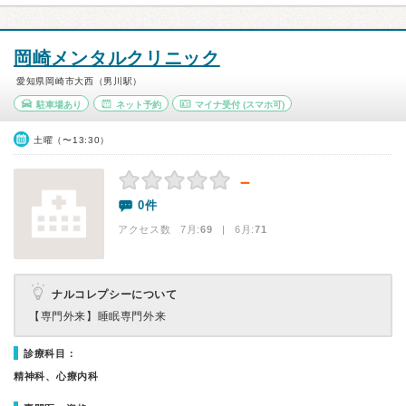
岡崎メンタルクリニック
愛知県岡崎市大西（男川駅）
駐車場あり
ネット予約
マイナ受付
(スマホ可)
土曜（〜13:30）
－
0件
アクセス数 7月:
69
| 6月:
71
ナルコレプシーについて
【専門外来】
睡眠専門外来
診療科目：
精神科、心療内科