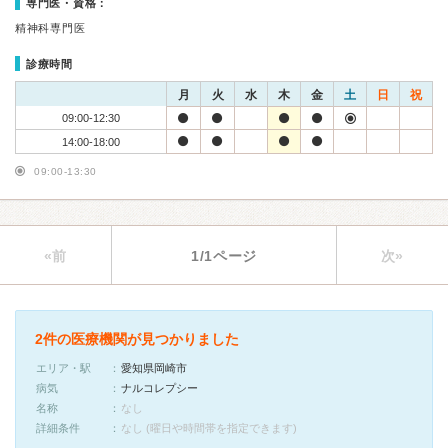
専門医・資格：
精神科専門医
診療時間
月
火
水
木
金
土
日
祝
09:00-12:30
14:00-18:00
09:00-13:30
«前
1/1ページ
次»
2件の医療機関が見つかりました
エリア・駅
愛知県岡崎市
病気
ナルコレプシー
名称
なし
詳細条件
なし (曜日や時間帯を指定できます)