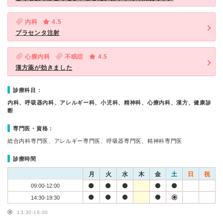
内科
4.5
プラセンタ注射
心療内科
不眠症
4.5
漢方薬が効きました
診療科目：
内科、呼吸器内科、アレルギー科、小児科、精神科、心療内科、漢方、健康診
断
専門医・資格：
総合内科専門医、アレルギー専門医、呼吸器専門医、精神科専門医
診療時間
月
火
水
木
金
土
日
祝
09:00-12:00
14:30-19:30
13:30-16:00