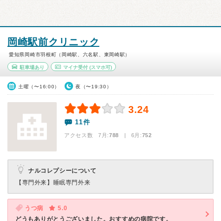
岡崎駅前クリニック
愛知県岡崎市羽根町（岡崎駅、六名駅、東岡崎駅）
駐車場あり
マイナ受付
(スマホ可)
土曜（〜16:00）
夜（〜19:30）
3.24
11件
アクセス数 7月:
788
| 6月:
752
ナルコレプシーについて
【専門外来】
睡眠専門外来
うつ病
5.0
どうもありがとうございました。おすすめの病院です。