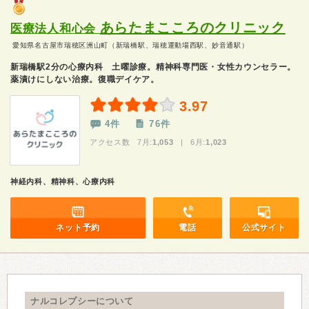
あらたまこころのクリニック
医療法人和心会
愛知県名古屋市瑞穂区洲山町（新瑞橋駅、瑞穂運動場西駅、妙音通駅）
新瑞橋駅2分の心療内科 土曜診療。精神科専門医・女性カウンセラー。
薬漬けにしない治療。復職デイケア。
3.97
4件
76件
アクセス数 7月:
1,053
| 6月:
1,023
神経内科、精神科、心療内科
ネット予約
電話
公式サイト
ナルコレプシーについて