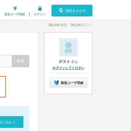
病院をさがす
新規ユーザ登録
ログイン
182,226
病院・
264,163
口コミ
ゲスト
さん
ログインしてください
新規ユーザ登録
絞り込み »