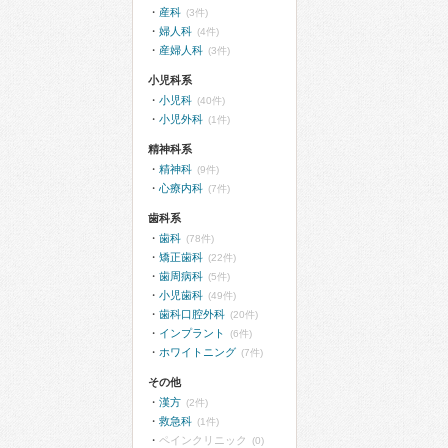
産科
(3件)
婦人科
(4件)
産婦人科
(3件)
小児科系
小児科
(40件)
小児外科
(1件)
精神科系
精神科
(9件)
心療内科
(7件)
歯科系
歯科
(78件)
矯正歯科
(22件)
歯周病科
(5件)
小児歯科
(49件)
歯科口腔外科
(20件)
インプラント
(6件)
ホワイトニング
(7件)
その他
漢方
(2件)
救急科
(1件)
ペインクリニック
(0)