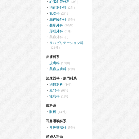
心臓血管外科
(2件)
消化器外科
(2件)
乳腺科
(2件)
脳神経外科
(6件)
整形外科
(20件)
形成外科
(3件)
美容外科
(0)
リハビリテーション科
(28件)
皮膚科系
皮膚科
(13件)
美容皮膚科
(2件)
泌尿器科・肛門科系
泌尿器科
(8件)
肛門科
(6件)
性病科
(1件)
眼科系
眼科
(14件)
耳鼻咽喉科系
耳鼻咽喉科
(9件)
産婦人科系