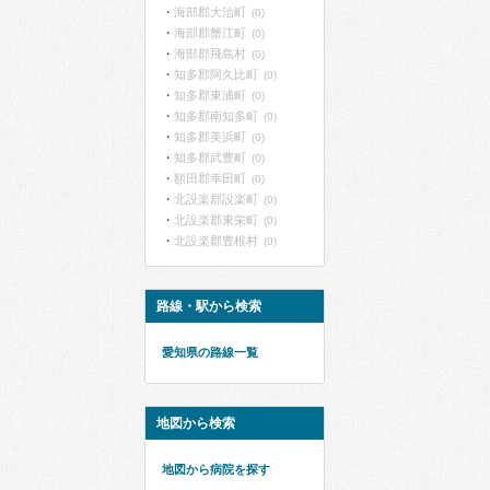
海部郡大治町
(0)
海部郡蟹江町
(0)
海部郡飛島村
(0)
知多郡阿久比町
(0)
知多郡東浦町
(0)
知多郡南知多町
(0)
知多郡美浜町
(0)
知多郡武豊町
(0)
額田郡幸田町
(0)
北設楽郡設楽町
(0)
北設楽郡東栄町
(0)
北設楽郡豊根村
(0)
路線・駅から検索
愛知県の路線一覧
地図から検索
地図から病院を探す