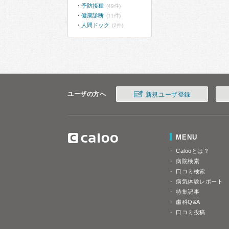
予防接種
(49件)
健康診断
(11件)
人間ドック
(2件)
ユーザの方へ
新規ユーザ登録
MENU
Calooとは？
病院検索
口コミ検索
病気体験レポート
特集記事
歯科Q&A
口コミ投稿