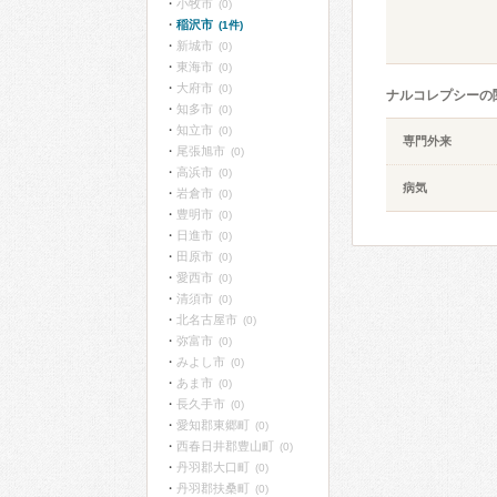
小牧市
(0)
稲沢市
(1件)
新城市
(0)
東海市
(0)
大府市
(0)
ナルコレプシーの
知多市
(0)
知立市
(0)
専門外来
尾張旭市
(0)
高浜市
(0)
病気
岩倉市
(0)
豊明市
(0)
日進市
(0)
田原市
(0)
愛西市
(0)
清須市
(0)
北名古屋市
(0)
弥富市
(0)
みよし市
(0)
あま市
(0)
長久手市
(0)
愛知郡東郷町
(0)
西春日井郡豊山町
(0)
丹羽郡大口町
(0)
丹羽郡扶桑町
(0)