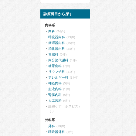
診療科目から探す
内科系
内科
(74件)
呼吸器内科
(13件)
循環器内科
(15件)
消化器内科
(24件)
胃腸科
(9件)
内分泌代謝科
(4件)
糖尿病科
(7件)
リウマチ科
(11件)
アレルギー科
(14件)
神経内科
(5件)
血液内科
(1件)
腎臓内科
(5件)
人工透析
(4件)
緩和ケア（ホスピス）
(0)
外科系
外科
(19件)
呼吸器外科
(1件)