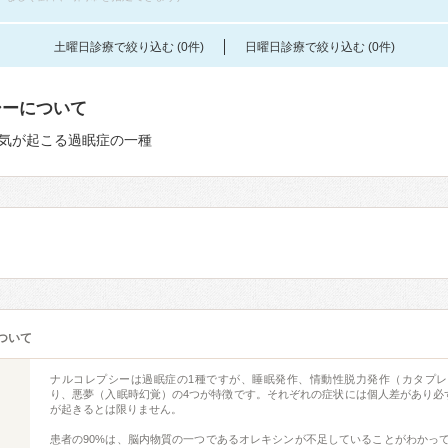
土曜日診療で絞り込む (0件)
日曜日診療で絞り込む (0件)
シーについて
気が起こる過眠症の一種
ついて
ナルコレプシーは過眠症の1種ですが、睡眠発作、情動性脱力発作（カタプ
り、悪夢（入眠時幻覚）の4つが特徴です。それぞれの症状には個人差があり必
が起きるとは限りません。
患者の90%は、脳内物質の一つであるオレキシンが不足していることがわかっ