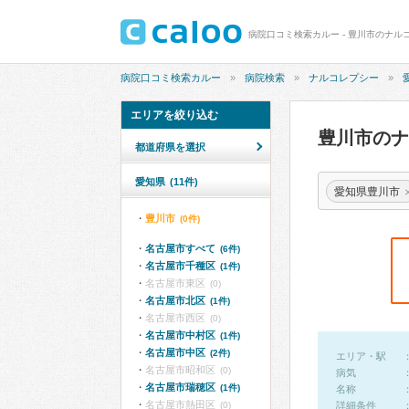
病院口コミ検索カルー - 豊川市のナ
病院口コミ検索カルー
病院検索
ナルコレプシー
エリアを絞り込む
豊川市の
都道府県を選択
愛知県
(11件)
愛知県豊川市
豊川市
(0件)
名古屋市すべて
(6件)
名古屋市千種区
(1件)
名古屋市東区
(0)
名古屋市北区
(1件)
名古屋市西区
(0)
名古屋市中村区
(1件)
名古屋市中区
(2件)
エリア・駅
名古屋市昭和区
(0)
病気
名古屋市瑞穂区
(1件)
名称
名古屋市熱田区
(0)
詳細条件