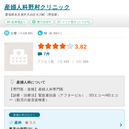
産婦人科野村クリニック
愛知県名古屋市天白区古川町（野並駅）
駐車場あり
電子決済可
マイナ受付
(スマホ可)
土曜（〜18:30）
朝（8:30〜）
3.82
7件
アクセス数 7月:
107
| 6月:
165
産婦人科について
【専門医・資格】
産婦人科専門医
【診療・治療法】
緊急避妊薬（アフターピル）、3Dエコー/4Dエコ
ー（胎児の超音波検査）
産婦人科の口コミ
産科
5.0