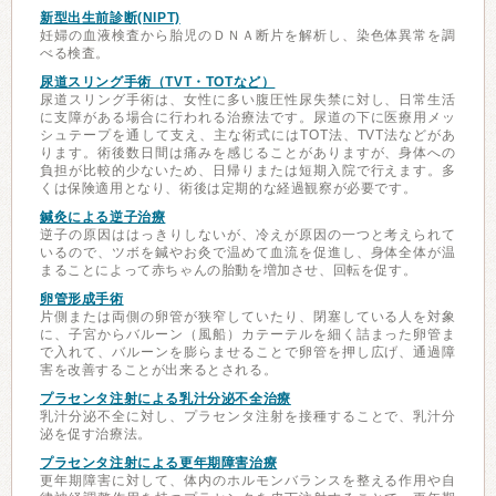
新型出生前診断(NIPT)
妊婦の血液検査から胎児のＤＮＡ断片を解析し、染色体異常を調
べる検査。
尿道スリング手術（TVT・TOTなど）
尿道スリング手術は、女性に多い腹圧性尿失禁に対し、日常生活
に支障がある場合に行われる治療法です。尿道の下に医療用メッ
シュテープを通して支え、主な術式にはTOT法、TVT法などがあ
ります。術後数日間は痛みを感じることがありますが、身体への
負担が比較的少ないため、日帰りまたは短期入院で行えます。多
くは保険適用となり、術後は定期的な経過観察が必要です。
鍼灸による逆子治療
逆子の原因ははっきりしないが、冷えが原因の一つと考えられて
いるので、ツボを鍼やお灸で温めて血流を促進し、身体全体が温
まることによって赤ちゃんの胎動を増加させ、回転を促す。
卵管形成手術
片側または両側の卵管が狭窄していたり、閉塞している人を対象
に、子宮からバルーン（風船）カテーテルを細く詰まった卵管ま
で入れて、バルーンを膨らませることで卵管を押し広げ、通過障
害を改善することが出来るとされる。
プラセンタ注射による乳汁分泌不全治療
乳汁分泌不全に対し、プラセンタ注射を接種することで、乳汁分
泌を促す治療法。
プラセンタ注射による更年期障害治療
更年期障害に対して、体内のホルモンバランスを整える作用や自