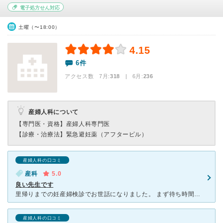
電子処方せん対応
土曜（〜18:00）
4.15
6件
アクセス数 7月:
318
| 6月:
236
産婦人科について
【専門医・資格】
産婦人科専門医
【診療・治療法】
緊急避妊薬（アフターピル）
産婦人科の口コミ
産科
5.0
良い先生です
里帰りまでの妊産婦検診でお世話になりました。 まず待ち時間について。 いつも朝一で予約していましたが、分娩がないのもあってかほぼ待ち時間はありませんでした。 待合室について。 一歳の息
産婦人科の口コミ