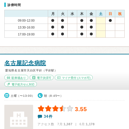
診療時間
月
火
水
木
金
土
日
祝
09:00-12:00
13:30-16:00
17:00-19:00
名古屋記念病院
愛知県名古屋市天白区平針（平針駅）
駐車場あり
電子決済可
マイナ受付
(スマホ可)
電子処方せん対応
土曜（〜13:00）
朝（8:45〜）
3.55
34件
アクセス数 7月:
1,387
| 6月:
1,178