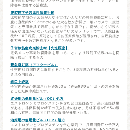
律神経調整作用を持つプラセンタを皮下注射することで、更年期
障害を改善する治療法。
腹腔鏡下子宮悪性腫瘍手術
比較的早期の子宮頸がんや子宮体がんなどの悪性腫瘍に対し、お
腹に直径約5〜12mmの小さな穴を数か所開け、細いカメラ（腹腔
鏡）と専用器具で観察しながら行う手術です。傷が小さく術後の
痛みや出血が少ないため回復が早いのがメリットです。入院は術
後5〜10日程度。原則として公的医療保険が適用され、自己負担は
数万円〜十数万円程度となることが多いです。
子宮腺筋症病巣除去術【先進医療】
電気メスや高周波切除器を用いることにより腺筋症組織のみを切
除（核出）するもの
緊急避妊薬（アフターピル）
性交後72時間以内に服用することで、8割程度の避妊効果があると
される内服薬。
経口中絶薬
子宮内妊娠が確認された妊娠63日（妊娠9週0日）以下の方を対象
とした妊娠中絶法です。
避妊用の低用量ピル（OC）処方
エストロゲンとプロゲスチンを含む経口避妊薬で、高い避妊効果
がある。排卵抑制や精子の侵入防止のほか、月経不順やPMSの緩
和にも有効。毎日同じ時間の服用が推奨される。
治療用の低用量ピル（LEP）処方
エストロゲンとプロゲスチンを含む薬剤で、月経困難症や子宮内
膜症の治療に使用される。生理痛や月経不順の改善、PMSの緩和