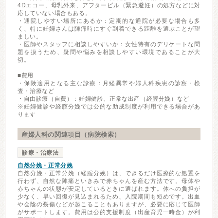
4Dエコー、母乳外来、アフターピル（緊急避妊）の処方などに対
応していない場合もある。
・通院しやすい場所にあるか：定期的な通院が必要な場合も多
く、特に妊婦さんは陣痛時にすぐ到着できる距離を選ぶことが望
ましい。
・医師やスタッフに相談しやすいか：女性特有のデリケートな問
題を扱うため、疑問や悩みを相談しやすい環境であることが大
切。
■費用
・保険適用となる主な診療：月経異常や婦人科疾患の診察・検
査・治療など
・自由診療（自費）：妊婦健診、正常な出産（経腟分娩）など
※妊婦健診や経腟分娩では公的な助成制度が利用できる場合があ
ります
産婦人科の関連項目（病院検索）
診療・治療法
自然分娩・正常分娩
自然分娩・正常分娩（経腟分娩）は、できるだけ医療的な処置を
行わず、自然な陣痛といきみで赤ちゃんを産む方法です。母体や
赤ちゃんの状態が安定しているときに選ばれます。体への負担が
少なく、早い回復が見込まれるため、入院期間も短めです。出血
や会陰の裂傷などが起こることもありますが、必要に応じて医師
がサポートします。費用は公的支援制度（出産育児一時金）が利