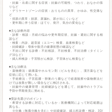
・妊娠・出産に関する症状：妊娠の可能性、つわり、おなかの張
りなど
・デリケートゾーンの症状：おりものの異常、かゆみ、性交痛な
ど
・排尿の異常：頻尿、尿漏れ、尿が出にくいなど
・更年期に伴う症状：ほてり、発汗、気分の変化など
■主な診療内容
・診察・相談：月経の悩みや更年期症状、妊娠・避妊に関する相
談など
・検査：内診、超音波（エコー）検査、血液検査など
・妊婦健診：母体や胎児の健康状態の確認など
・不妊に関する診療：不妊相談、不妊検査、不妊治療（タイミン
グ法など）
・婦人科検診：子宮頸がん検診、子宮体がん検査など
■主な治療法
・薬物療法：鎮痛薬やホルモン剤（ピルを含む）、漢方薬などを
症状に応じて用いる。
・手術療法：子宮筋腫・卵巣のう腫などで経過観察や薬物療法だ
けでは改善が難しい場合などに検討される。
・妊娠中の健康管理：妊婦健診などを通じて、妊娠中のトラブル
予防や早期発見に努める。
■受診先選びのポイント
・希望する診療に対応しているか：医療機関によって対応範囲は
異なる。
※分娩（無痛分娩を含む）や妊婦健診、婦人科診療・検診、3D/