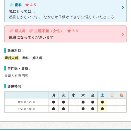
産科
4.5
私にとっては…
感謝しかないです。 なかなか子供ができずに悩んでいたところ知り合いに紹介されこちらを受診させていただきました。 元々生理不順だった為、タイミングもわからず何から始めたら良いかも分からなかった時
婦人科
生理不順（女性）
5.0
親身になってくださいます
診療科目：
産婦人科
、産科、婦人科
専門医・資格：
産婦人科専門医
診療時間
月
火
水
木
金
土
日
祝
09:00-12:00
15:00-18:00