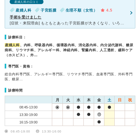
産婦人科の口コミ
産婦人科
子宮筋腫
生理不順（女性）
4.5
手術を受けました
[症状・来院理由] もともとあった子宮筋腫が大きくなり、いろいろな症状がでたため、手術を勧められ他病院より紹介を受けました。 [医師の診断・治療法] 筋腫が手術適応の大きさになっており、貧血症状
診療科目：
産婦人科
、内科、呼吸器内科、循環器内科、消化器内科、内分泌代謝科、糖尿
病科、リウマチ科、アレルギー科、神経内科、腎臓内科、人工透析、緩和ケア
（ホスピス）、外…
専門医・資格：
総合内科専門医、アレルギー専門医、リウマチ専門医、血液専門医、外科専門
医、糖尿…
診療時間
月
火
水
木
金
土
日
祝
08:45-13:00
13:30-19:00
16:15-19:00
08:45-19:00
13:30-16:00