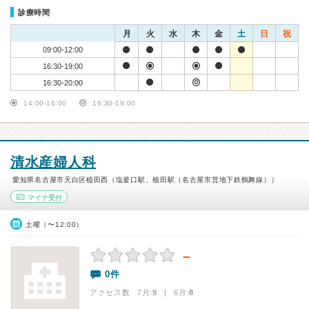
診療時間
月
火
水
木
金
土
日
祝
09:00-12:00
16:30-19:00
16:30-20:00
14:00-16:00
16:30-19:00
清水産婦人科
愛知県名古屋市天白区植田西（塩釜口駅、植田駅（名古屋市営地下鉄鶴舞線））
マイナ受付
土曜（〜12:00）
－
0件
アクセス数 7月:
9
| 6月:
8