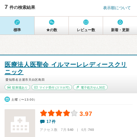
7
件の検索結果
表示順について
標準
★の数
レビュー数
新着・更新
医療法人医聖会 イルマーレレディースクリ
ニック
愛知県名古屋市天白区島田
駐車場あり
マイナ受付
(スマホ可)
電子処方せん対応
土曜（〜13:00）
3.97
17件
アクセス数 7月:
540
| 6月:
740