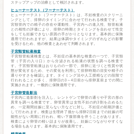
ステップアップの治療として検討されます。
ヒューナーテスト（フーナーテスト）
ヒューナーテスト（フーナーテスト）は、不妊検査のスクリーニ
ングとして、排卵のタイミングに合わせて行われる検査です。子
宮頸管内での精子の存在や運動性、子宮内への進入性、頸管粘液
との相性の評価により、排卵の時期とタイミングを合わせて性交
をしても妊娠できない原因の手がかりとなります。基本的に保険
適用で行われますが、結果は体調やタイミングのずれなどの影響
を受けるため、他の検査とあわせて判断されます。
子宮頸管粘液検査
子宮頸管粘液検査とは、不妊症の基本的な検査の一つで、子宮頸
管（子宮の入り口）から分泌される粘液の状態を調べる検査で
す。子宮頸管粘液はおりものの一部で、排卵に近づくと性質や状
態が変化するため、その変化を利用して排卵時期の目安や精子の
通りやすさを確認します。タイミング法や人工授精などの段階で
行われることが多く、排卵日の3～4日前から排卵直前までの間に
実施されます。一般的に保険適用です。
子宮卵管造影法
子宮内に造影剤を注入し、レントゲンで卵管の通りや子宮の形の
異常を調べる検査です。卵管異常は女性不妊の約3割を占めるた
め、一定期間妊娠に至らない方などに対し、不妊症の初期評価と
して行われます。検査は生理終了後から排卵2日前までの妊娠の可
能性がない周期に行われ、軽い下腹部痛を伴うことがあります。
検査により卵管の軽い詰まりが改善し、妊娠につながりやすくな
る場合もあります。基本的に保険適用です。