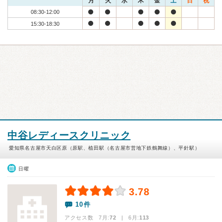
月
火
水
木
金
土
日
祝
08:30-12:00
15:30-18:30
中谷レディースクリニック
愛知県名古屋市天白区原（原駅、植田駅（名古屋市営地下鉄鶴舞線）、平針駅）
日曜
3.78
10件
アクセス数 7月:
72
| 6月:
113