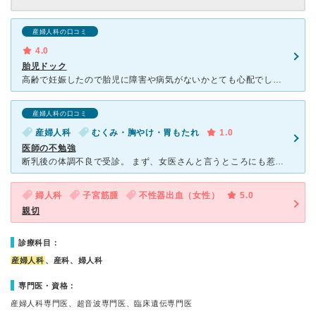
産婦人科の口コミ
4.0
胎児ドック
高齢で妊娠したので胎児に障害や病気がないかとても心配でした。羊水検査・NIPT・クアトロテスト等検討しましたが、流産等のリスクが無く細かくエコーを見て内臓に欠陥がないかや胎児の様子から障害の有無の確率
産婦人科の口コミ
産婦人科
むくみ・胸やけ・胃もたれ
1.0
医師の不勉強
断乳後の体調不良で受診。 まず、女医さんと言うところにも惹かれて受診したものの、結構キツイ感じの方で、ネットでは患者さんに寄り添った…のような事が書いてあったので、それにも惹かれたし、授乳婦への漢方
婦人科
子宮筋腫
不性器出血（女性）
5.0
親切
診療科目：
産婦人科
、産科、婦人科
専門医・資格：
産婦人科専門医、超音波専門医、臨床遺伝専門医