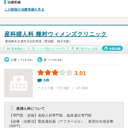
治療実績
この病院の治療実績を見る
産科婦人科 種村ウィメンズクリニック
愛知県名古屋市天白区野並（野並駅、鳴子北駅）
駐車場あり
マイナ受付
(スマホ可)
電子処方せん対応
女医在籍
土曜（〜12:00）
夜（〜20:00）
3.01
9件
アクセス数 7月:
332
| 6月:
513
産婦人科について
【専門医・資格】
産婦人科専門医、臨床遺伝専門医
【診療・治療法】
緊急避妊薬（アフターピル）、新型出生前診断
(NIPT)