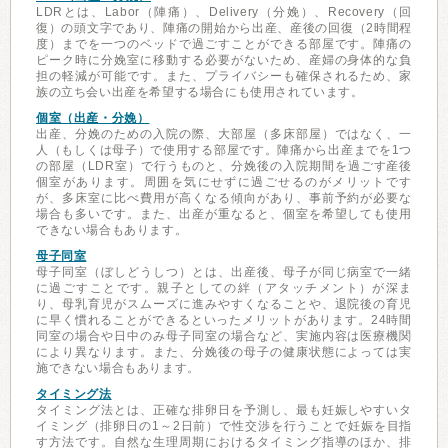
LDRとは、Labor（陣痛）、Delivery（分娩）、Recovery（回
復）の頭文字であり、陣痛の開始から出産、産後の回復（2時間程
度）までを一つのベッドで過ごすことができる部屋です。陣痛の
ピーク時に分娩室に移動する必要がないため、産婦の身体的な負
担の軽減が可能です。また、プライバシーも確保されるため、家
族の立ち会い出産を希望する場合にも使用されています。
個室（出産・分娩）
出産、分娩のための入院の際、大部屋（多床部屋）ではなく、一
人（もしくは母子）で使用する部屋です。陣痛から出産までを1つ
の部屋（LDR室）で行うものと、分娩後の入院期間を過ごす産後
個室があります。周囲を気にせずに過ごせるのがメリットです
が、多床室に比べ費用が高くなる傾向があり、事前予約が必要な
場合も多いです。また、出産が重なると、個室を希望しても使用
できない場合もあります。
母子同室
母子同室（ぼしどうしつ）とは、出産後、母子が同じ病室で一緒
に過ごすことです。親子としての絆（アタッチメント）が深ま
り、母乳育児がスムーズに進みやすくなることや、退院後の育児
に早く慣れることができるといったメリットがあります。24時間
同室の場合や日中のみ母子同室の場合など、実施内容は医療機関
により異なります。また、分娩後の母子の健康状態によっては実
施できない場合もあります。
タイミング法
タイミング法とは、正確な排卵日を予測し、最も妊娠しやすいタ
イミング（排卵日の1～2日前）で性交渉を行うことで妊娠を目指
す方法です。自然な生理周期におけるタイミング指導のほか、排