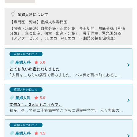
産婦人科について
【専門医・資格】
産婦人科専門医
【診療・治療法】
自然分娩・正常分娩、帝王切開、無痛分娩（和痛
分娩）、立会出産、個室（出産・分娩）、母子同室、緊急避妊薬
（アフターピル）、3Dエコー/4Dエコー（胎児の超音波検査）
産婦人科の口コミ
産婦人科
5.0
とても良い出産になりました
2人目をこちらの病院で産みました。 バス停が目の前にあるし駐車場も広いです。 先生はイケメンおじさまでとても優しくて診察もテキパキこなす感じですが疑問質問にしっかりと答えてくれますよ。 雑誌も充
産婦人科の口コミ
産婦人科
5.0
文句なし。2人目もこちらで。
初産、そして第二子妊娠中でこちらに通院中です。 元々実家の近くというだけで初産をこちらの病院で…と選択しましたが、優しく丁寧な対応の院長先生や看護師さん、助産師さんで通院から退院まで安心して過ごせま
産婦人科の口コミ
産婦人科
4.5