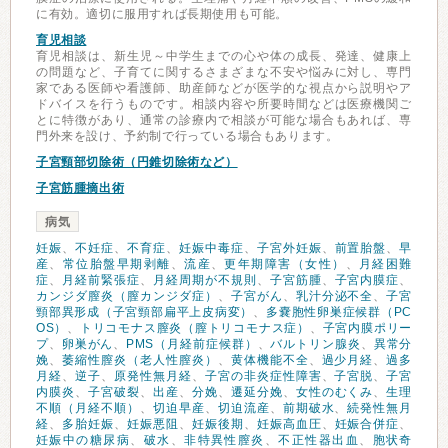
に有効。適切に服用すれば長期使用も可能。
育児相談
育児相談は、新生児～中学生までの心や体の成長、発達、健康上
の問題など、子育てに関するさまざまな不安や悩みに対し、専門
家である医師や看護師、助産師などが医学的な視点から説明やア
ドバイスを行うものです。相談内容や所要時間などは医療機関ご
とに特徴があり、通常の診療内で相談が可能な場合もあれば、専
門外来を設け、予約制で行っている場合もあります。
子宮頸部切除術（円錐切除術など）
子宮筋腫摘出術
病気
妊娠
、
不妊症
、
不育症
、
妊娠中毒症
、
子宮外妊娠
、
前置胎盤
、
早
産
、
常位胎盤早期剥離
、
流産
、
更年期障害（女性）
、
月経困難
症
、
月経前緊張症
、
月経周期が不規則
、
子宮筋腫
、
子宮内膜症
、
カンジダ膣炎（膣カンジダ症）
、
子宮がん
、
乳汁分泌不全
、
子宮
頸部異形成（子宮頸部扁平上皮病変）
、
多嚢胞性卵巣症候群（PC
OS）
、
トリコモナス膣炎（膣トリコモナス症）
、
子宮内膜ポリー
プ
、
卵巣がん
、
PMS（月経前症候群）
、
バルトリン腺炎
、
異常分
娩
、
萎縮性膣炎（老人性膣炎）
、
黄体機能不全
、
過少月経
、
過多
月経
、
逆子
、
原発性無月経
、
子宮の非炎症性障害
、
子宮脱
、
子宮
内膜炎
、
子宮破裂
、
出産
、
分娩
、
遷延分娩
、
女性のむくみ
、
生理
不順（月経不順）
、
切迫早産
、
切迫流産
、
前期破水
、
続発性無月
経
、
多胎妊娠
、
妊娠悪阻
、
妊娠後期
、
妊娠高血圧
、
妊娠合併症
、
妊娠中の糖尿病
、
破水
、
非特異性膣炎
、
不正性器出血
、
胞状奇