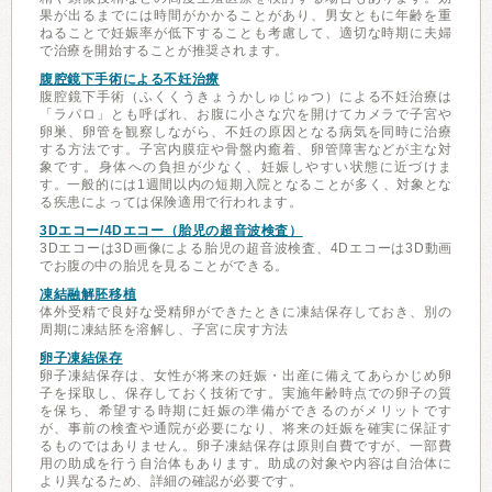
果が出るまでには時間がかかることがあり、男女ともに年齢を重
ねることで妊娠率が低下することも考慮して、適切な時期に夫婦
で治療を開始することが推奨されます。
腹腔鏡下手術による不妊治療
腹腔鏡下手術（ふくくうきょうかしゅじゅつ）による不妊治療は
「ラパロ」とも呼ばれ、お腹に小さな穴を開けてカメラで子宮や
卵巣、卵管を観察しながら、不妊の原因となる病気を同時に治療
する方法です。子宮内膜症や骨盤内癒着、卵管障害などが主な対
象です。身体への負担が少なく、妊娠しやすい状態に近づけま
す。一般的には1週間以内の短期入院となることが多く、対象とな
る疾患によっては保険適用で行われます。
3Dエコー/4Dエコー（胎児の超音波検査）
3Dエコーは3D画像による胎児の超音波検査、4Dエコーは3D動画
でお腹の中の胎児を見ることができる。
凍結融解胚移植
体外受精で良好な受精卵ができたときに凍結保存しておき、別の
周期に凍結胚を溶解し、子宮に戻す方法
卵子凍結保存
卵子凍結保存は、女性が将来の妊娠・出産に備えてあらかじめ卵
子を採取し、保存しておく技術です。実施年齢時点での卵子の質
を保ち、希望する時期に妊娠の準備ができるのがメリットです
が、事前の検査や通院が必要になり、将来の妊娠を確実に保証す
るものではありません。卵子凍結保存は原則自費ですが、一部費
用の助成を行う自治体もあります。助成の対象や内容は自治体に
より異なるため、詳細の確認が必要です。