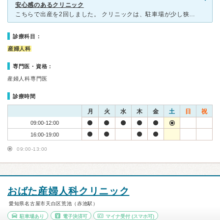
安心感のあるクリニック
こちらで出産を2回しました。 クリニックは、駐車場が少し狭くて停めづらいです。院内は、ホテルのラウンジのように高級感があり、広々としています。ソファー席もたくさんあり、妊婦の時はゆったりと座ることが
診療科目：
産婦人科
専門医・資格：
産婦人科専門医
診療時間
月
火
水
木
金
土
日
祝
09:00-12:00
16:00-19:00
09:00-13:00
おばた産婦人科クリニック
愛知県名古屋市天白区荒池（赤池駅）
駐車場あり
電子決済可
マイナ受付
(スマホ可)