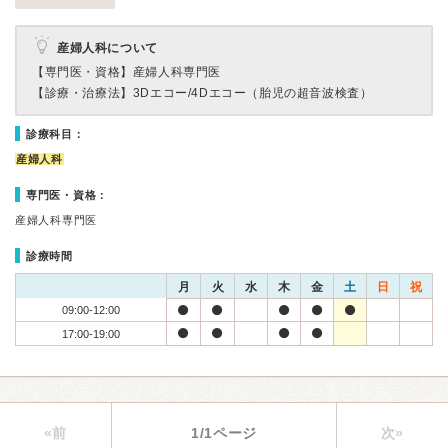
産婦人科について
【専門医・資格】
産婦人科専門医
【診療・治療法】
3Dエコー/4Dエコー（胎児の超音波検査）
診療科目：
産婦人科
専門医・資格：
産婦人科専門医
診療時間
月
火
水
木
金
土
日
祝
09:00-12:00
17:00-19:00
«前
1/1ページ
次»