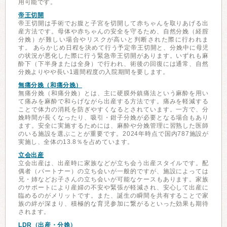
用可能です。
帝王切開
帝王切開は手術でお腹と子宮を切開して赤ちゃんを取りあげる出
産方法です。母体や赤ちゃんの安全を守るため、自然分娩（経腟
分娩）が難しい場合やリスクが高いと判断された際に行われま
す。 あらかじめ日程を決めて行う予定帝王切開と、分娩中に母児
の状況が悪化した際に行う緊急帝王切開があります。いずれも麻
酔下（下半身または全身）で行われ、術後の回復には通常、自然
分娩よりやや長い1週間程度の入院期間を要します。
無痛分娩（和痛分娩）
無痛分娩（和痛分娩）とは、主に硬膜外鎮痛法という麻酔を用い
て痛みを麻酔で和らげながら出産する方法です。痛みを軽減する
ことで体力の消耗を防ぎやすくなるとされています。一方で、分
娩時間が長くなったり、吸引・鉗子分娩が必要となる場合もあり
ます。安全に実施するためには、麻酔や分娩管理に習熟した医師
のいる施設を選ぶことが重要です。2024年時点で国内787施設が
実施し、全体の13.8％を占めています。
立会出産
立会出産は、出産時に家族などが立ち会う出産スタイルです。配
偶者（パートナー）の立ち会いが一般的ですが、施設によっては
兄・姉などお子さんの立ち会いが可能なケースもあります。家族
のサポートにより産婦の不安や緊張が軽減され、安心して出産に
臨めるのがメリットです。また、誕生の瞬間を共有することで家
族の絆が深まり、積極的な育児参加に繋がるといった効果も期待
されます。
LDR（出産・分娩）