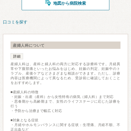
地図から病院検索
口コミを探す
産婦人科について
詳細
産婦人科は、産科と婦人科の両方に対応する診療科です。月経異
常や下腹部痛といったお悩みをはじめ、妊娠の判定、妊娠中のト
ラブル、産後ケアなどさまざまな相談ができます。ただし、診療
内容は医療機関によって異なるため、受診前に確認しておくこと
をおすすめします。
■産婦人科の特徴
・妊娠・出産（産科）から女性特有の病気（婦人科）まで対応
・思春期から高齢期まで、女性のライフステージに応じた診療を
行う
・予防から治療まで幅広く対応
■対象となる症状
・月経やホルモンバランスに関する症状：生理痛、月経不順、不
正出血など