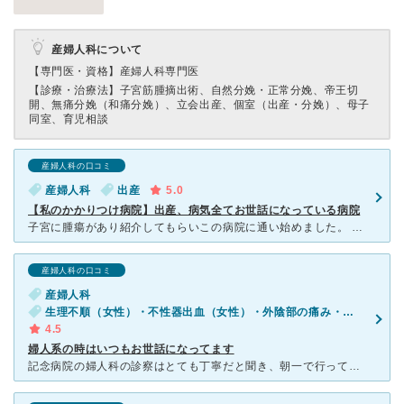
産婦人科について
【専門医・資格】
産婦人科専門医
【診療・治療法】
子宮筋腫摘出術、自然分娩・正常分娩、帝王切
開、無痛分娩（和痛分娩）、立会出産、個室（出産・分娩）、母子
同室、育児相談
産婦人科の口コミ
産婦人科
出産
5.0
【私のかかりつけ病院】出産、病気全てお世話になっている病院
子宮に腫瘍があり紹介してもらいこの病院に通い始めました。 すごく混んでいて予約も2週間先しか空いてないほどですが、腕が良く安心して診てもらえます。手術もしましたが、本当にすぐに良くなりました。 出
産婦人科の口コミ
産婦人科
生理不順（女性）・不性器出血（女性）・外陰部の痛み・かゆみ（女性）
4.5
婦人系の時はいつもお世話になってます
記念病院の婦人科の診察はとても丁寧だと聞き、朝一で行ってかかったことがあります。 自分自身初めての婦人科で緊張していたということもありますが、看護師さんもお医者さんも優しく対応してくださり、気になる