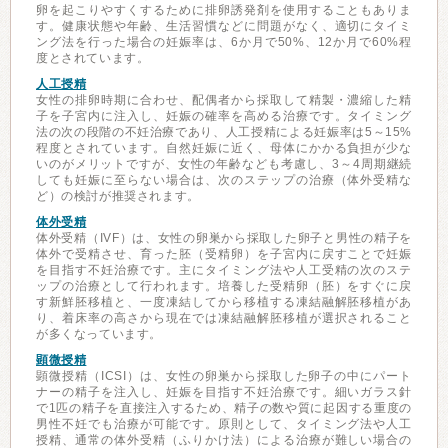
卵を起こりやすくするために排卵誘発剤を使用することもありま
す。健康状態や年齢、生活習慣などに問題がなく、適切にタイミ
ング法を行った場合の妊娠率は、6か月で50%、12か月で60%程
度とされています。
人工授精
女性の排卵時期に合わせ、配偶者から採取して精製・濃縮した精
子を子宮内に注入し、妊娠の確率を高める治療です。タイミング
法の次の段階の不妊治療であり、人工授精による妊娠率は5～15%
程度とされています。自然妊娠に近く、母体にかかる負担が少な
いのがメリットですが、女性の年齢なども考慮し、3～4周期継続
しても妊娠に至らない場合は、次のステップの治療（体外受精な
ど）の検討が推奨されます。
体外受精
体外受精（IVF）は、女性の卵巣から採取した卵子と男性の精子を
体外で受精させ、育った胚（受精卵）を子宮内に戻すことで妊娠
を目指す不妊治療です。主にタイミング法や人工受精の次のステ
ップの治療として行われます。培養した受精卵（胚）をすぐに戻
す新鮮胚移植と、一度凍結してから移植する凍結融解胚移植があ
り、着床率の高さから現在では凍結融解胚移植が選択されること
が多くなっています。
顕微授精
顕微授精（ICSI）は、女性の卵巣から採取した卵子の中にパート
ナーの精子を注入し、妊娠を目指す不妊治療です。細いガラス針
で1匹の精子を直接注入するため、精子の数や質に起因する重度の
男性不妊でも治療が可能です。原則として、タイミング法や人工
授精、通常の体外受精（ふりかけ法）による治療が難しい場合の