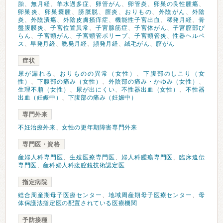
胎
、
無月経
、
羊水過多症
、
卵管がん
、
卵管炎
、
卵巣の良性腫瘍
、
卵巣炎
、
卵巣嚢腫
、
膀胱脱
、
膣炎
、
おりもの
、
外陰がん
、
外陰
炎
、
外陰潰瘍
、
外陰皮膚掻痒症
、
機能性子宮出血
、
稀発月経
、
骨
盤腹膜炎
、
子宮位置異常
、
子宮腺筋症
、
子宮体がん
、
子宮膣部び
らん
、
子宮頸がん
、
子宮頸管ポリープ
、
子宮頸管炎
、
性器ヘルペ
ス
、
早発月経
、
晩発月経
、
頻発月経
、
絨毛がん
、
膣がん
症状
尿が漏れる
、
おりものの異常（女性）
、
下腹部のしこり（女
性）
、
下腹部の痛み（女性）
、
外陰部の痛み・かゆみ（女性）
、
生理不順（女性）
、
尿が出にくい
、
不性器出血（女性）
、
不性器
出血（妊娠中）
、
下腹部の痛み（妊娠中）
専門外来
不妊治療外来
、
女性の更年期障害専門外来
専門医・資格
産婦人科専門医
、
生殖医療専門医
、
婦人科腫瘍専門医
、
臨床遺伝
専門医
、
産科婦人科腹腔鏡技術認定医
指定病院
総合周産期母子医療センター
、
地域周産期母子医療センター
、
母
体保護法指定医の配置されている医療機関
予防接種