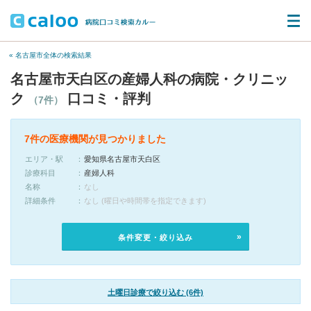
« 名古屋市全体の検索結果
名古屋市天白区の産婦人科の病院・クリニッ
ク
口コミ・評判
（7件）
7件の医療機関が見つかりました
エリア・駅
愛知県名古屋市天白区
診療科目
産婦人科
名称
なし
詳細条件
なし (曜日や時間帯を指定できます)
条件変更・絞り込み
土曜日診療で絞り込む (6件)