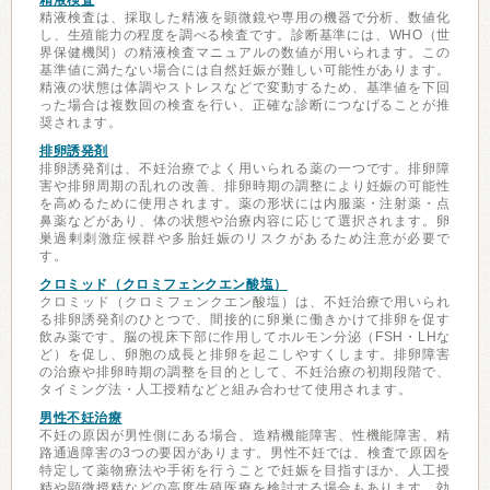
精液検査
精液検査は、採取した精液を顕微鏡や専用の機器で分析、数値化
し、生殖能力の程度を調べる検査です。診断基準には、WHO（世
界保健機関）の精液検査マニュアルの数値が用いられます。この
基準値に満たない場合には自然妊娠が難しい可能性があります。
精液の状態は体調やストレスなどで変動するため、基準値を下回
った場合は複数回の検査を行い、正確な診断につなげることが推
奨されます。
排卵誘発剤
排卵誘発剤は、不妊治療でよく用いられる薬の一つです。排卵障
害や排卵周期の乱れの改善、排卵時期の調整により妊娠の可能性
を高めるために使用されます。薬の形状には内服薬・注射薬・点
鼻薬などがあり、体の状態や治療内容に応じて選択されます。卵
巣過剰刺激症候群や多胎妊娠のリスクがあるため注意が必要で
す。
クロミッド（クロミフェンクエン酸塩）
クロミッド（クロミフェンクエン酸塩）は、不妊治療で用いられ
る排卵誘発剤のひとつで、間接的に卵巣に働きかけて排卵を促す
飲み薬です。脳の視床下部に作用してホルモン分泌（FSH・LHな
ど）を促し、卵胞の成長と排卵を起こしやすくします。排卵障害
の治療や排卵時期の調整を目的として、不妊治療の初期段階で、
タイミング法・人工授精などと組み合わせて使用されます。
男性不妊治療
不妊の原因が男性側にある場合、造精機能障害、性機能障害、精
路通過障害の3つの要因があります。男性不妊では、検査で原因を
特定して薬物療法や手術を行うことで妊娠を目指すほか、人工授
精や顕微授精などの高度生殖医療を検討する場合もあります。効