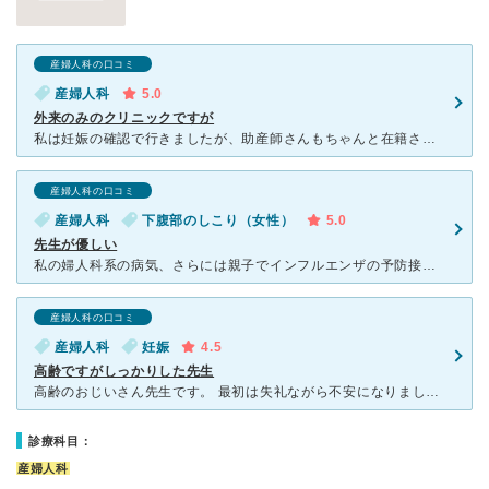
産婦人科の口コミ
産婦人科
5.0
外来のみのクリニックですが
私は妊娠の確認で行きましたが、助産師さんもちゃんと在籍されています。 妊娠初期でつわりのある私に適切なアドバイスも助産師さんから頂けて、安心しました。 また、二人目ですが第一子の時にうまく
産婦人科の口コミ
産婦人科
下腹部のしこり（女性）
5.0
先生が優しい
私の婦人科系の病気、さらには親子でインフルエンザの予防接種、 そしてさらにはレザーでのシミ除去などで長年いろいろとお世話になっております。 こういった感じで、婦人科系だけでなく幅広くご相談できるお
産婦人科の口コミ
産婦人科
妊娠
4.5
高齢ですがしっかりした先生
高齢のおじいさん先生です。 最初は失礼ながら不安になりましたが、とてもしっかりした説明をしてくださり、助産師さんも丁寧にアドバイスなどしていただけて良かったです。 初めての妊娠でわからないことが多
診療科目：
産婦人科