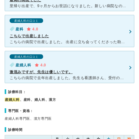
最高の病院でした
里帰り出産で、9ヶ月からお世話になりました。新しい病院なので、友達からの情報がなかったのですが、義理の姉が出産してよかったと聞いて、こちらに決めましたが、大正解でした。先生も優しいし、助産師さん、看護
産婦人科の口コミ
産科
4.0
こちらで出産しました
こちらの病院で出産しました。 出産に立ち会ってくださった助産師さんや看護師さんは、分娩室に入ってから陣痛中ずっと背中をさすってくださいました。 先生も優しい方でしたし、入院中に関わった看護師さ
産婦人科の口コミ
産婦人科
4.0
激混みですが、先生は優しいです。
こちらの病院で去年出産しました。先生も看護師さん、受付の方、みんな優しく病院としてとてと雰囲気のよい病院ですが、とにかくほんとに混んでいて、大変長く待たされます。先生が妊娠がわかってから出産まで一人の
診療科目：
産婦人科
、産科、婦人科、漢方
専門医・資格：
産婦人科専門医、漢方専門医
診療時間