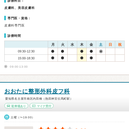
診療科目：
皮膚科、美容皮膚科
専門医・資格：
皮膚科専門医
診療時間
月
火
水
木
金
土
日
祝
09:30-12:30
15:00-18:30
09:00-13:00
おおたに整形外科皮フ科
愛知県名古屋市南区内田橋（熱田神宮伝馬町駅）
駐車場あり
マイナ受付
土曜（〜19:00）