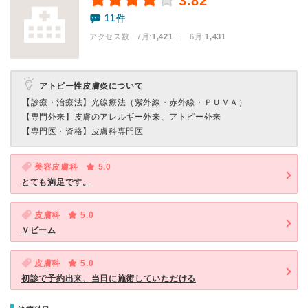
3.82
11件
アクセス数 7月:
1,421
| 6月:
1,431
アトピー性皮膚炎について
【診療・治療法】
光線療法（紫外線・赤外線・ＰＵＶＡ）
【専門外来】
皮膚のアレルギー外来、アトピー外来
【専門医・資格】
皮膚科専門医
美容皮膚科
5.0
とても満足です。
皮膚科
5.0
Ｖビーム
皮膚科
5.0
初診で予約出来、当日に施術していただける