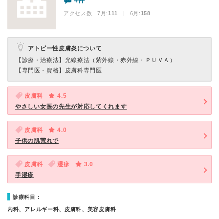
4件
アクセス数 7月:
111
| 6月:
158
アトピー性皮膚炎について
【診療・治療法】
光線療法（紫外線・赤外線・ＰＵＶＡ）
【専門医・資格】
皮膚科専門医
皮膚科
4.5
やさしい女医の先生が対応してくれます
皮膚科
4.0
子供の肌荒れで
皮膚科
湿疹
3.0
手湿疹
診療科目：
内科、アレルギー科、皮膚科、美容皮膚科