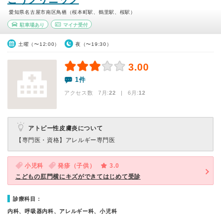
愛知県名古屋市南区鳥栖（桜本町駅、鶴里駅、桜駅）
駐車場あり
マイナ受付
土曜（〜12:00）
夜（〜19:30）
3.00
1件
アクセス数 7月:
22
| 6月:
12
アトピー性皮膚炎について
【専門医・資格】
アレルギー専門医
小児科
発疹（子供）
3.0
こどもの肛門横にキズができてはじめて受診
診療科目：
内科、呼吸器内科、アレルギー科、小児科