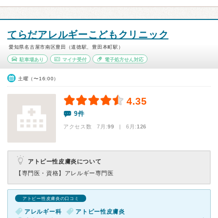
てらだアレルギーこどもクリニック
愛知県名古屋市南区豊田（道徳駅、豊田本町駅）
駐車場あり
マイナ受付
電子処方せん対応
土曜（〜16:00）
4.35
9件
アクセス数 7月:
99
| 6月:
126
アトピー性皮膚炎について
【専門医・資格】
アレルギー専門医
アトピー性皮膚炎の口コミ
アレルギー科
アトピー性皮膚炎