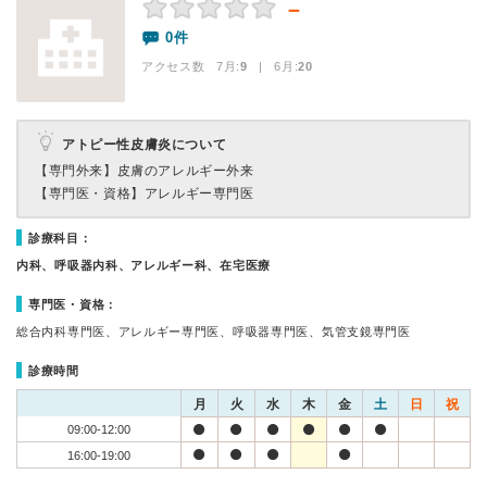
－
0件
アクセス数 7月:
9
| 6月:
20
アトピー性皮膚炎について
【専門外来】
皮膚のアレルギー外来
【専門医・資格】
アレルギー専門医
診療科目：
内科、呼吸器内科、アレルギー科、在宅医療
専門医・資格：
総合内科専門医、アレルギー専門医、呼吸器専門医、気管支鏡専門医
診療時間
月
火
水
木
金
土
日
祝
09:00-12:00
16:00-19:00