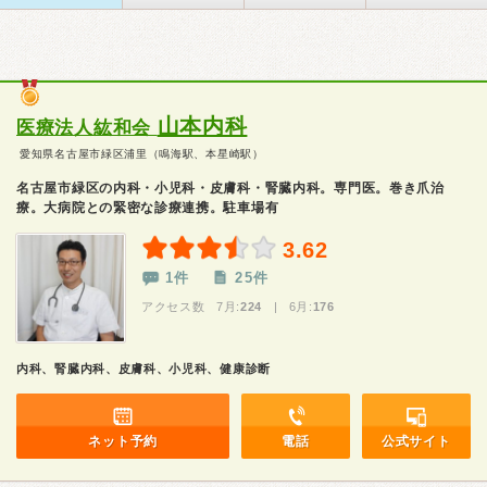
山本内科
医療法人紘和会
愛知県名古屋市緑区浦里（鳴海駅、本星崎駅）
名古屋市緑区の内科・小児科・皮膚科・腎臓内科。専門医。巻き爪治
療。大病院との緊密な診療連携。駐車場有
3.62
1件
25件
アクセス数 7月:
224
| 6月:
176
内科、腎臓内科、皮膚科、小児科、健康診断
ネット予約
電話
公式サイト