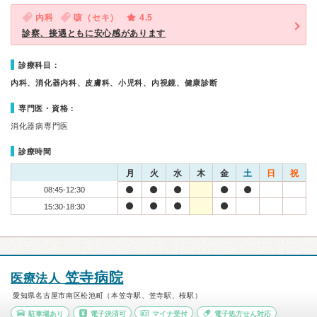
内科
咳（セキ）
4.5
診察、接遇ともに安心感があります
診療科目：
内科、消化器内科、皮膚科、小児科、内視鏡、健康診断
専門医・資格：
消化器病専門医
診療時間
月
火
水
木
金
土
日
祝
08:45-12:30
15:30-18:30
笠寺病院
医療法人
愛知県名古屋市南区松池町（本笠寺駅、笠寺駅、桜駅）
駐車場あり
電子決済可
マイナ受付
電子処方せん対応