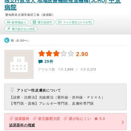
中京
独立行政法人 地域医療機能推進機構(JCHO)
病院
愛知県名古屋市南区三条（道徳駅）
駐車場あり
電子決済可
マイナ受付
(スマホ可)
電子処方せん対応
朝（8:30〜）
2.90
29件
アクセス数 7月:
1,886
| 6月:
2,173
アトピー性皮膚炎について
【診療・治療法】
光線療法（紫外線・赤外線・ＰＵＶＡ）
【専門医・資格】
アレルギー専門医、皮膚科専門医
泌尿器科
前立腺肥大症
尿が出にくい
5.0
泌尿器科の権威