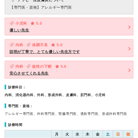
アトピー性皮膚炎について
【専門医・資格】
アレルギー専門医
小児科
5.0
優しい先生
内科
体調不良
5.0
説明が丁寧で、とても優しい先生方です
内科
急性の下痢
5.0
安心させてくれる先生
診療科目：
内科、消化器内科、外科、形成外科、皮膚科、肛門科、小児科
専門医・資格：
アレルギー専門医、外科専門医、腎臓専門医、透析専門医、形成外科専門医
診療時間
月
火
水
木
金
土
日
祝