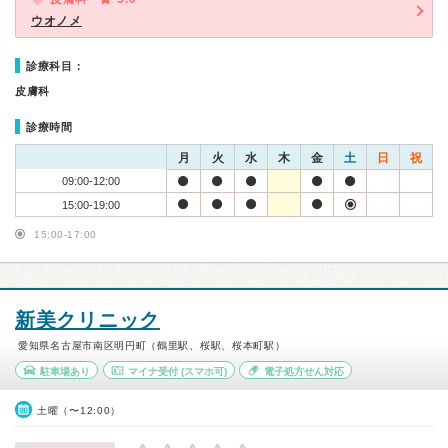
ウオノメ
診療科目：
皮膚科
診療時間
月
火
水
木
金
土
日
祝
09:00-12:00
15:00-19:00
15:00-17:00
新美クリニック
愛知県名古屋市南区明円町（鶴里駅、桜駅、桜本町駅）
駐車場あり
マイナ受付
(スマホ可)
電子処方せん対応
土曜（〜12:00）