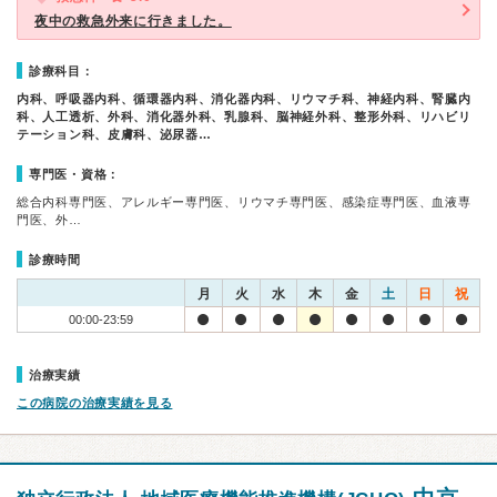
夜中の救急外来に行きました。
診療科目：
内科、呼吸器内科、循環器内科、消化器内科、リウマチ科、神経内科、腎臓内
科、人工透析、外科、消化器外科、乳腺科、脳神経外科、整形外科、リハビリ
テーション科、皮膚科、泌尿器…
専門医・資格：
総合内科専門医、アレルギー専門医、リウマチ専門医、感染症専門医、血液専
門医、外…
診療時間
月
火
水
木
金
土
日
祝
00:00-23:59
治療実績
この病院の治療実績を見る