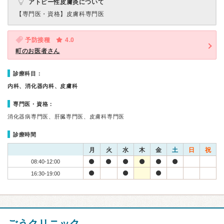
アトピー性皮膚炎について
【専門医・資格】
皮膚科専門医
予防接種
4.0
町のお医者さん
診療科目：
内科、消化器内科、皮膚科
専門医・資格：
消化器病専門医、肝臓専門医、皮膚科専門医
診療時間
月
火
水
木
金
土
日
祝
08:40-12:00
16:30-19:00
ごうクリニック