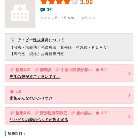
3.90
3件
アクセス数 7月:
525
| 6月:
603
アトピー性皮膚炎について
【診療・治療法】
光線療法（紫外線・赤外線・ＰＵＶＡ）
【専門医・資格】
皮膚科専門医
整形外科
腱鞘炎
手足の関節が痛い
5.0
先生の腕がすごく良いです。
5.0
家族みんなのかかりつけ
整形外科
変形性膝関節症
膝の痛み
3.5
リハビリの時のベッドが近すぎる
診療科目：