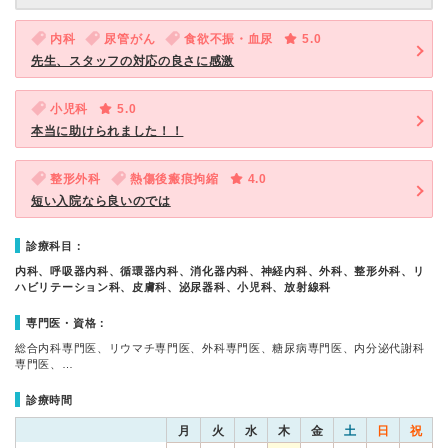
内科
尿管がん
食欲不振・血尿
5.0
先生、スタッフの対応の良さに感激
小児科
5.0
本当に助けられました！！
整形外科
熱傷後瘢痕拘縮
4.0
短い入院なら良いのでは
診療科目：
内科、呼吸器内科、循環器内科、消化器内科、神経内科、外科、整形外科、リ
ハビリテーション科、皮膚科、泌尿器科、小児科、放射線科
専門医・資格：
総合内科専門医、リウマチ専門医、外科専門医、糖尿病専門医、内分泌代謝科
専門医、…
診療時間
月
火
水
木
金
土
日
祝