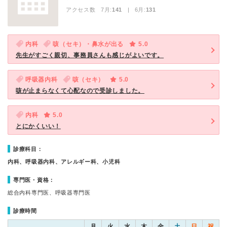
アクセス数 7月:
141
| 6月:
131
内科
咳（セキ）・鼻水が出る
5.0
先生がすごく親切、事務員さんも感じがよいです。
呼吸器内科
咳（セキ）
5.0
咳が止まらなくて心配なので受診しました。
内科
5.0
とにかくいい！
診療科目：
内科、呼吸器内科、アレルギー科、小児科
専門医・資格：
総合内科専門医、呼吸器専門医
診療時間
月
火
水
木
金
土
日
祝