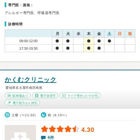
専門医・資格：
アレルギー専門医、呼吸器専門医
診療時間
月
火
水
木
金
土
日
祝
09:00-12:00
17:30-19:30
かくむクリニック
愛知県名古屋市南区鳴尾
駐車場あり
電子決済可
マイナ受付
(スマホ可)
電子処方せん対応
土曜（〜11:30）
朝（8:15〜）
4.30
4件