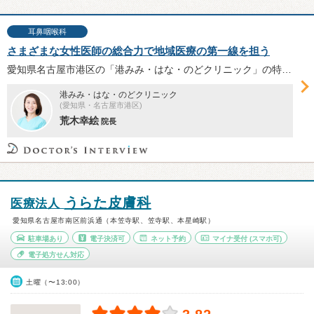
耳鼻咽喉科
さまざまな女性医師の総合力で地域医療の第一線を担う
愛知県名古屋市港区の「港みみ・はな・のどクリニック」の特長と荒木幸絵院長を紹介します。開業までのエピソード、小児科の併設や複数の女性医師による診療体制を築いた背景、理想とするクリニックのあり方についてお話を伺いました。
港みみ・はな・のどクリニック
(愛知県・名古屋市港区)
荒木幸絵
院長
うらた皮膚科
医療法人
愛知県名古屋市南区前浜通（本笠寺駅、笠寺駅、本星崎駅）
駐車場あり
電子決済可
ネット予約
マイナ受付
(スマホ可)
電子処方せん対応
土曜（〜13:00）