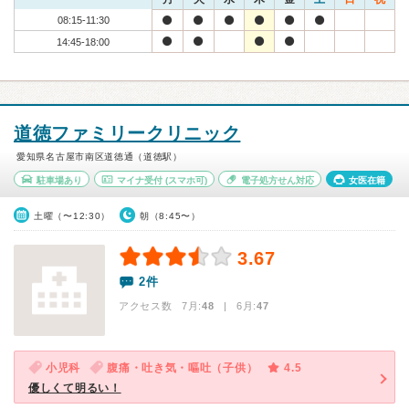
08:15-11:30
14:45-18:00
道徳ファミリークリニック
愛知県名古屋市南区道徳通（道徳駅）
駐車場あり
マイナ受付
(スマホ可)
電子処方せん対応
女医在籍
土曜（〜12:30）
朝（8:45〜）
3.67
2件
アクセス数 7月:
48
| 6月:
47
小児科
腹痛・吐き気・嘔吐（子供）
4.5
優しくて明るい！