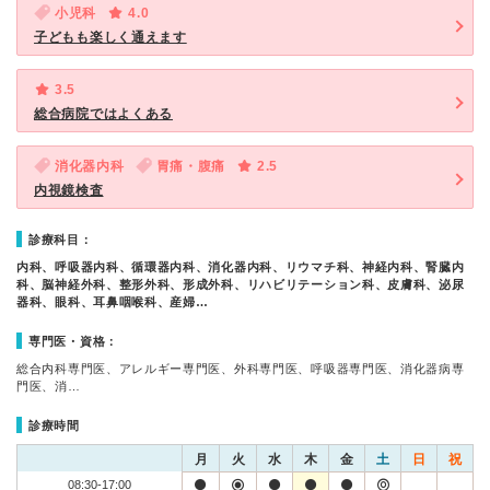
小児科
4.0
子どもも楽しく通えます
3.5
総合病院ではよくある
消化器内科
胃痛・腹痛
2.5
内視鏡検査
診療科目：
内科、呼吸器内科、循環器内科、消化器内科、リウマチ科、神経内科、腎臓内
科、脳神経外科、整形外科、形成外科、リハビリテーション科、皮膚科、泌尿
器科、眼科、耳鼻咽喉科、産婦…
専門医・資格：
総合内科専門医、アレルギー専門医、外科専門医、呼吸器専門医、消化器病専
門医、消…
診療時間
月
火
水
木
金
土
日
祝
08:30-17:00