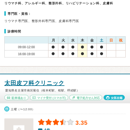
リウマチ科、アレルギー科、整形外科、リハビリテーション科、皮膚科
専門医・資格：
リウマチ専門医、整形外科専門医、皮膚科専門医
診療時間
月
火
水
木
金
土
日
祝
09:00-12:00
16:00-19:00
太田皮フ科クリニック
愛知県名古屋市南区菊住（桜本町駅、桜駅、呼続駅）
駐車場あり
マイナ受付
(スマホ可)
電子処方せん対応
女医在籍
土曜（〜12:00）
3.35