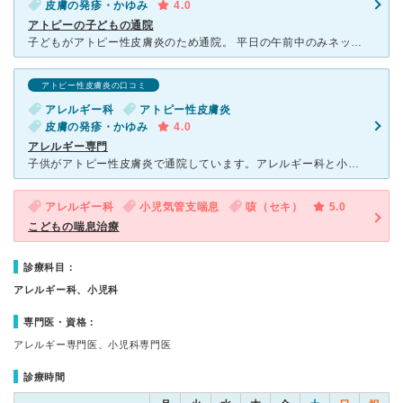
皮膚の発疹・かゆみ
4.0
アトピーの子どもの通院
子どもがアトピー性皮膚炎のため通院。 平日の午前中のみネット予約できます。 子どものおでこの湿疹が酷く受診しましたが、すぐにこれはとびひだねと。念の為細菌検査もするねと検査もしていただきました。(
アトピー性皮膚炎の口コミ
アレルギー科
アトピー性皮膚炎
皮膚の発疹・かゆみ
4.0
アレルギー専門
子供がアトピー性皮膚炎で通院しています。アレルギー科と小児科の時間がしっかり区切られているので、何か風邪などうつされる心配もなく安心しています。小児科は予約がうまっていることがほとんどなので、突然の発
アレルギー科
小児気管支喘息
咳（セキ）
5.0
こどもの喘息治療
診療科目：
アレルギー科、小児科
専門医・資格：
アレルギー専門医、小児科専門医
診療時間