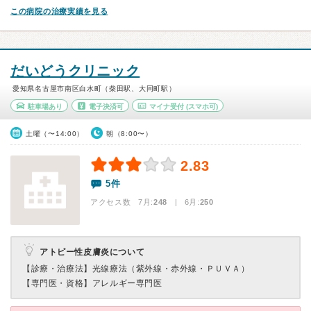
この病院の治療実績を見る
だいどうクリニック
愛知県名古屋市南区白水町（柴田駅、大同町駅）
駐車場あり
電子決済可
マイナ受付
(スマホ可)
土曜（〜14:00）
朝（8:00〜）
2.83
5件
アクセス数 7月:
248
| 6月:
250
アトピー性皮膚炎について
【診療・治療法】
光線療法（紫外線・赤外線・ＰＵＶＡ）
【専門医・資格】
アレルギー専門医