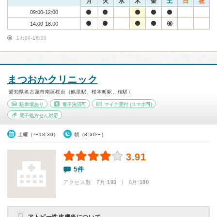
月
火
水
木
金
土
日
祝
09:00-12:00
14:00-18:00
14:00-16:00
まつおかクリニック
愛知県名古屋市南区桜台（鶴里駅、桜本町駅、桜駅）
駐車場あり
電子決済可
マイナ受付
(スマホ可)
電子処方せん対応
土曜（〜18:30）
朝（8:30〜）
3.91
5件
アクセス数 7月:
193
| 6月:
180