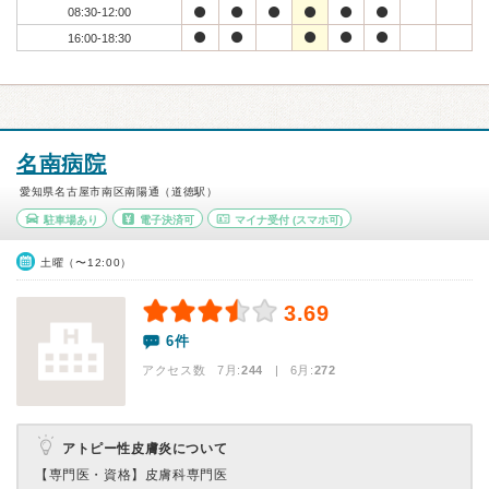
08:30-12:00
16:00-18:30
名南病院
愛知県名古屋市南区南陽通（道徳駅）
駐車場あり
電子決済可
マイナ受付
(スマホ可)
土曜（〜12:00）
3.69
6件
アクセス数 7月:
244
| 6月:
272
アトピー性皮膚炎について
【専門医・資格】
皮膚科専門医