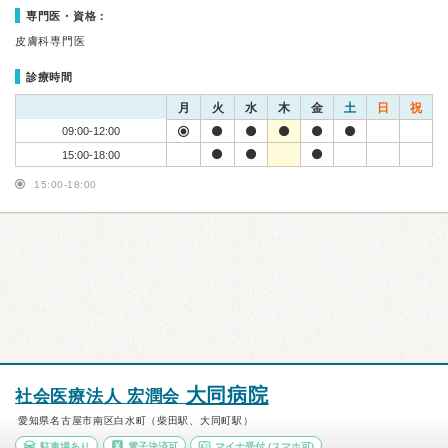
専門医・資格：
皮膚科専門医
診療時間
月
火
水
木
金
土
日
祝
09:00-12:00
15:00-18:00
15:00-18:00
大同病院
社会医療法人 宏潤会
愛知県名古屋市南区白水町（柴田駅、大同町駅）
駐車場あり
電子決済可
マイナ受付
(スマホ可)