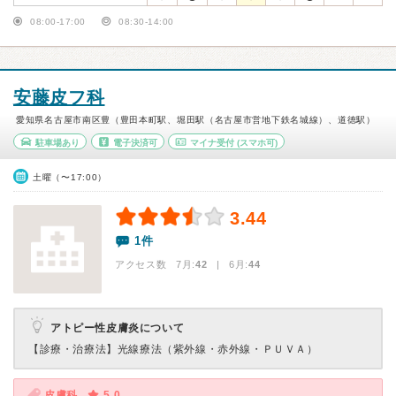
08:00-17:00
08:30-14:00
安藤皮フ科
愛知県名古屋市南区豊（豊田本町駅、堀田駅（名古屋市営地下鉄名城線）、道徳駅）
駐車場あり
電子決済可
マイナ受付
(スマホ可)
土曜（〜17:00）
3.44
1件
アクセス数 7月:
42
| 6月:
44
アトピー性皮膚炎について
【診療・治療法】
光線療法（紫外線・赤外線・ＰＵＶＡ）
皮膚科
5.0