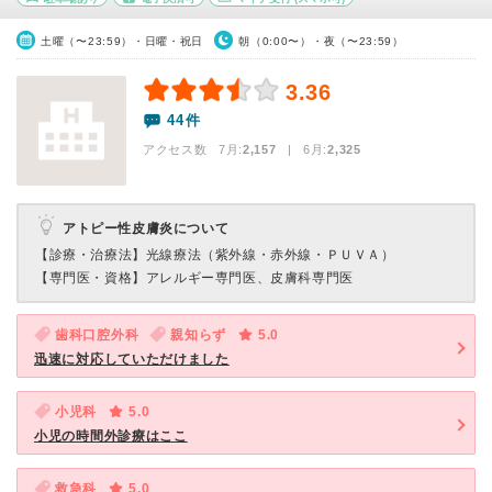
土曜（〜23:59）・日曜・祝日
朝（0:00〜）・夜（〜23:59）
3.36
44件
アクセス数 7月:
2,157
| 6月:
2,325
アトピー性皮膚炎について
【診療・治療法】
光線療法（紫外線・赤外線・ＰＵＶＡ）
【専門医・資格】
アレルギー専門医、皮膚科専門医
歯科口腔外科
親知らず
5.0
迅速に対応していただけました
小児科
5.0
小児の時間外診療はここ
救急科
5.0