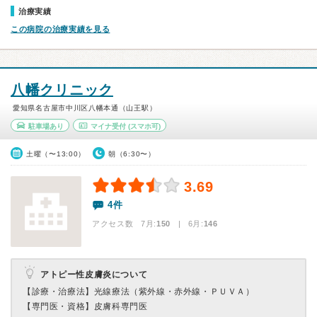
治療実績
この病院の治療実績を見る
八幡クリニック
愛知県名古屋市中川区八幡本通（山王駅）
駐車場あり
マイナ受付
(スマホ可)
土曜（〜13:00）
朝（6:30〜）
3.69
4件
アクセス数 7月:
150
| 6月:
146
アトピー性皮膚炎について
【診療・治療法】
光線療法（紫外線・赤外線・ＰＵＶＡ）
【専門医・資格】
皮膚科専門医