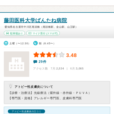
藤田医科大学ばんたね病院
愛知県名古屋市中川区尾頭橋（尾頭橋駅、金山駅、山王駅）
駐車場あり
マイナ受付
(スマホ可)
土曜（〜12:30）
朝（8:45〜）
3.48
29件
アクセス数 7月:
2,534
| 6月:
3,065
アトピー性皮膚炎について
【診療・治療法】
光線療法（紫外線・赤外線・ＰＵＶＡ）
【専門医・資格】
アレルギー専門医、皮膚科専門医
アトピー性皮膚炎の口コミ