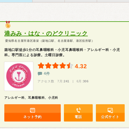
港みみ・はな・のどクリニック
愛知県名古屋市港区港栄（築地口駅、名古屋港駅、港区役所駅）
築地口駅徒歩1分の耳鼻咽喉科・小児耳鼻咽喉科・アレルギー科・小児
科。専門医による診療。土曜日診療。
4.32
4件
アクセス数 7月:
241
| 6月:
306
アレルギー科、耳鼻咽喉科、小児科
ネット予約
電話
公式サイト