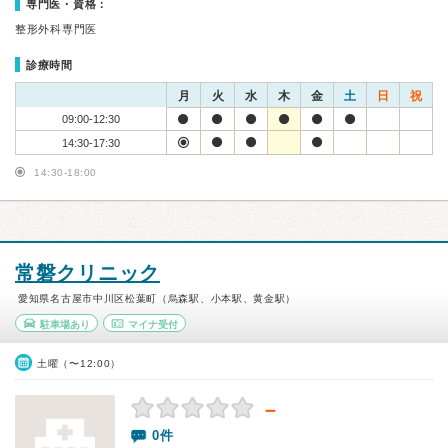
専門医・資格：
整形外科専門医
診療時間
月
火
水
木
金
土
日
祝
09:00-12:30
14:30-17:30
14:30-18:00
常磐クリニック
愛知県名古屋市中川区松葉町（烏森駅、小本駅、黄金駅）
駐車場あり
マイナ受付
土曜（〜12:00）
－
0件