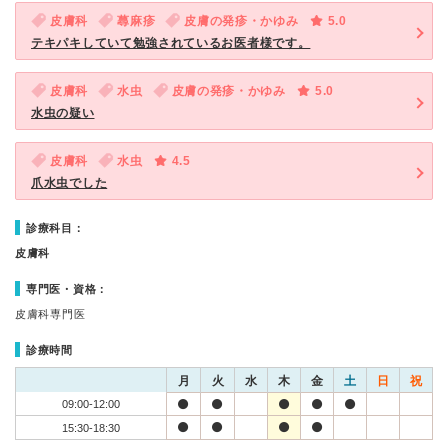
皮膚科
蕁麻疹
皮膚の発疹・かゆみ
5.0
テキパキしていて勉強されているお医者様です。
皮膚科
水虫
皮膚の発疹・かゆみ
5.0
水虫の疑い
皮膚科
水虫
4.5
爪水虫でした
診療科目：
皮膚科
専門医・資格：
皮膚科専門医
診療時間
月
火
水
木
金
土
日
祝
09:00-12:00
15:30-18:30