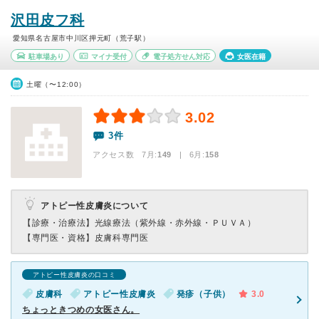
沢田皮フ科
愛知県名古屋市中川区押元町（荒子駅）
駐車場あり
マイナ受付
電子処方せん対応
女医在籍
土曜（〜12:00）
3.02
3件
アクセス数 7月:
149
| 6月:
158
アトピー性皮膚炎について
【診療・治療法】
光線療法（紫外線・赤外線・ＰＵＶＡ）
【専門医・資格】
皮膚科専門医
アトピー性皮膚炎の口コミ
皮膚科
アトピー性皮膚炎
発疹（子供）
3.0
ちょっときつめの女医さん。