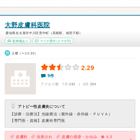
大野皮膚科医院
愛知県名古屋市中川区荒中町（高畑駅、南荒子駅）
駐車場あり
マイナ受付
(スマホ可)
土曜（〜12:30）
2.29
9件
アクセス数 7月:
242
| 6月:
184
アトピー性皮膚炎について
【診療・治療法】
光線療法（紫外線・赤外線・ＰＵＶＡ）
【専門医・資格】
皮膚科専門医
皮膚科
虫刺され
皮膚の発疹・かゆみ
4.5