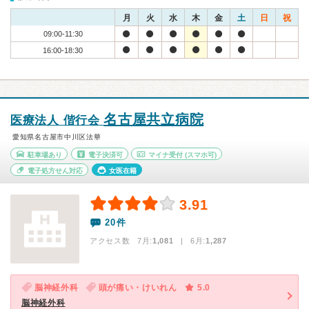
月
火
水
木
金
土
日
祝
09:00-11:30
16:00-18:30
名古屋共立病院
医療法人 偕行会
愛知県名古屋市中川区法華
駐車場あり
電子決済可
マイナ受付
(スマホ可)
電子処方せん対応
女医在籍
3.91
20件
アクセス数 7月:
1,081
| 6月:
1,287
脳神経外科
頭が痛い・けいれん
5.0
脳神経外科