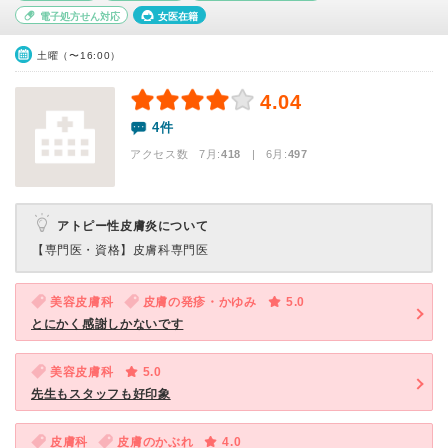
電子処方せん対応
女医在籍
土曜（〜16:00）
4.04
4件
アクセス数 7月:
418
| 6月:
497
アトピー性皮膚炎について
【専門医・資格】
皮膚科専門医
美容皮膚科
皮膚の発疹・かゆみ
5.0
とにかく感謝しかないです
美容皮膚科
5.0
先生もスタッフも好印象
皮膚科
皮膚のかぶれ
4.0