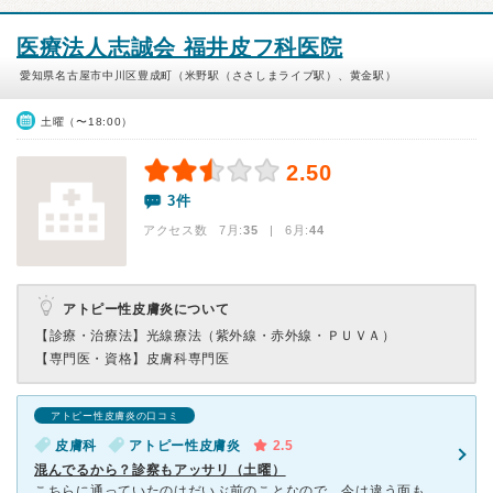
医療法人志誠会 福井皮フ科医院
愛知県名古屋市中川区豊成町（米野駅（ささしまライブ駅）、黄金駅）
土曜（〜18:00）
2.50
3件
アクセス数 7月:
35
| 6月:
44
アトピー性皮膚炎について
【診療・治療法】
光線療法（紫外線・赤外線・ＰＵＶＡ）
【専門医・資格】
皮膚科専門医
アトピー性皮膚炎の口コミ
皮膚科
アトピー性皮膚炎
2.5
混んでるから？診察もアッサリ（土曜）
こちらに通っていたのはだいぶ前のことなので、今は違う面もあるかもしれません。参考程度にしてください。 持病のアトピー性皮膚炎のために、定期的にお薬をもらいに行っていました。 今ほど、ネットで「どこ