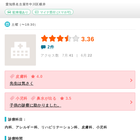
愛知県名古屋市中川区横井
駐車場あり
マイナ受付
(スマホ可)
土曜（〜18:30）
3.36
2件
アクセス数 7月:
41
| 6月:
22
皮膚科
4.0
先生は気さく
小児科
鼻水が出る
3.5
子供の診察に助かりました。
診療科目：
内科、アレルギー科、リハビリテーション科、皮膚科、小児科
診療時間