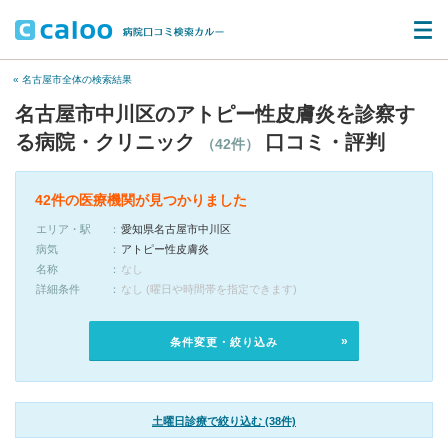
« 名古屋市全体の検索結果
名古屋市中川区のアトピー性皮膚炎を診察す
る病院・クリニック
口コミ・評判
（42件）
42件の医療機関が見つかりました
エリア・駅
愛知県名古屋市中川区
病気
アトピー性皮膚炎
名称
なし
詳細条件
なし (曜日や時間帯を指定できます)
条件変更・絞り込み
土曜日診療で絞り込む (38件)