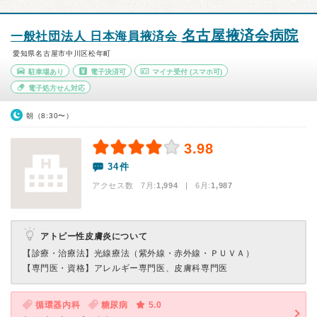
名古屋掖済会病院
一般社団法人 日本海員掖済会
愛知県名古屋市中川区松年町
駐車場あり
電子決済可
マイナ受付
(スマホ可)
電子処方せん対応
朝（8:30〜）
3.98
34件
アクセス数 7月:
1,994
| 6月:
1,987
アトピー性皮膚炎について
【診療・治療法】
光線療法（紫外線・赤外線・ＰＵＶＡ）
【専門医・資格】
アレルギー専門医、皮膚科専門医
循環器内科
糖尿病
5.0