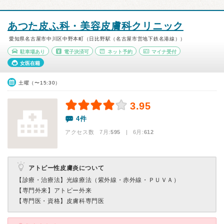
あつた皮ふ科・美容皮膚科クリニック
愛知県名古屋市中川区中野本町（日比野駅（名古屋市営地下鉄名港線））
駐車場あり
電子決済可
ネット予約
マイナ受付
女医在籍
土曜（〜15:30）
3.95
4件
アクセス数 7月:
595
| 6月:
612
アトピー性皮膚炎について
【診療・治療法】
光線療法（紫外線・赤外線・ＰＵＶＡ）
【専門外来】
アトピー外来
【専門医・資格】
皮膚科専門医