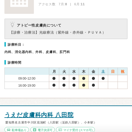
アクセス数 7月:
8
| 6月:
11
アトピー性皮膚炎について
【診療・治療法】
光線療法（紫外線・赤外線・ＰＵＶＡ）
診療科目：
内科、消化器内科、外科、皮膚科、肛門科
診療時間
月
火
水
木
金
土
日
祝
09:00-12:00
16:00-19:00
うえだ皮膚科内科 八田院
愛知県名古屋市中川区花池町（八田駅（近鉄八田駅）、小本駅）
駐車場あり
電子決済可
マイナ受付
(スマホ可)