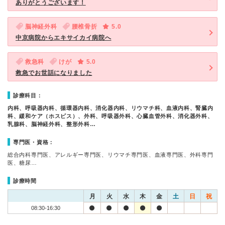
ありがとうございます！
脳神経外科
腰椎骨折
5.0
中京病院からエキサイカイ病院へ
救急科
けが
5.0
救急でお世話になりました
診療科目：
内科、呼吸器内科、循環器内科、消化器内科、リウマチ科、血液内科、腎臓内
科、緩和ケア（ホスピス）、外科、呼吸器外科、心臓血管外科、消化器外科、
乳腺科、脳神経外科、整形外科…
専門医・資格：
総合内科専門医、アレルギー専門医、リウマチ専門医、血液専門医、外科専門
医、糖尿…
診療時間
月
火
水
木
金
土
日
祝
08:30-16:30