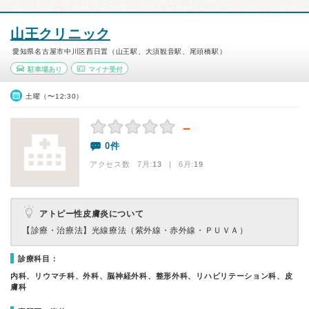
山王クリニック
愛知県名古屋市中川区西日置（山王駅、大須観音駅、尾頭橋駅）
駐車場あり
マイナ受付
土曜（〜12:30）
－
0件
アクセス数 7月:
13
| 6月:
19
アトピー性皮膚炎について
【診療・治療法】
光線療法（紫外線・赤外線・ＰＵＶＡ）
診療科目：
内科、リウマチ科、外科、脳神経外科、整形外科、リハビリテーション科、皮
膚科