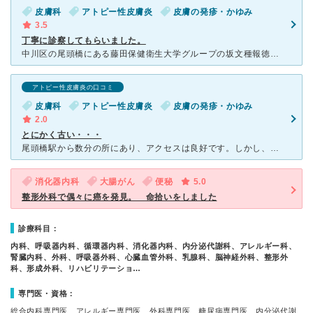
皮膚科
アトピー性皮膚炎
皮膚の発疹・かゆみ
3.5
丁寧に診察してもらいました。
中川区の尾頭橋にある藤田保健衛生大学グループの坂文種報徳病院にはアトピーの検査で通いました。血液検査などして頂き、その後も丁寧に検査結果を説明してもらえ好印象でした。ただし、患者数がとても多いせいか予
アトピー性皮膚炎の口コミ
皮膚科
アトピー性皮膚炎
皮膚の発疹・かゆみ
2.0
とにかく古い・・・
尾頭橋駅から数分の所にあり、アクセスは良好です。しかし、車で行く場合、駐車場の数があきらかに少なく、駐車場待ちが必要です。第一印象は、古い・・・汚い・・・暗い・・・といった感じでした。しかし、患者さん
消化器内科
大腸がん
便秘
5.0
整形外科で偶々に癌を発見。 命拾いをしました
診療科目：
内科、呼吸器内科、循環器内科、消化器内科、内分泌代謝科、アレルギー科、
腎臓内科、外科、呼吸器外科、心臓血管外科、乳腺科、脳神経外科、整形外
科、形成外科、リハビリテーショ…
専門医・資格：
総合内科専門医、アレルギー専門医、外科専門医、糖尿病専門医、内分泌代謝