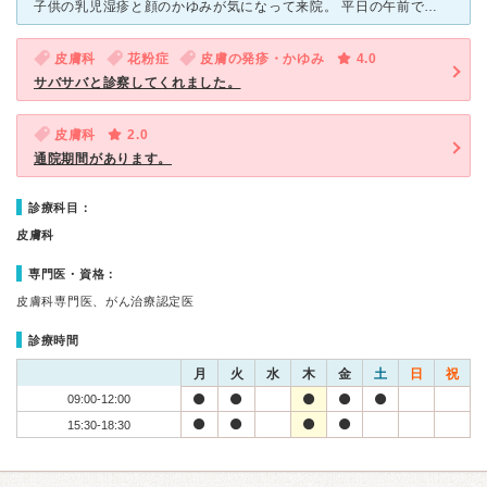
子供の乳児湿疹と顔のかゆみが気になって来院。 平日の午前でしたが、駐車場も満車で中も人がいっぱいでした。待合室はあまり広くない印象です。 子供の絵本やおもちゃは一応ありますが待ち時間が長いので
皮膚科
花粉症
皮膚の発疹・かゆみ
4.0
サバサバと診察してくれました。
皮膚科
2.0
通院期間があります。
診療科目：
皮膚科
専門医・資格：
皮膚科専門医、がん治療認定医
診療時間
月
火
水
木
金
土
日
祝
09:00-12:00
15:30-18:30