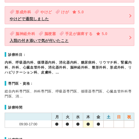
形成外科
やけど
けが
5.0
やけどで通院しました
脳神経外科
脳梗塞
手足が麻痺する
5.0
入院の付き添いで気が付いたこと
診療科目：
内科、呼吸器内科、循環器内科、消化器内科、糖尿病科、リウマチ科、腎臓内
科、外科、心臓血管外科、消化器外科、脳神経外科、整形外科、形成外科、リ
ハビリテーション科、皮膚科、…
専門医・資格：
総合内科専門医、外科専門医、呼吸器専門医、循環器専門医、心臓血管外科専
門医、消…
診療時間
月
火
水
木
金
土
日
祝
09:00-17:00