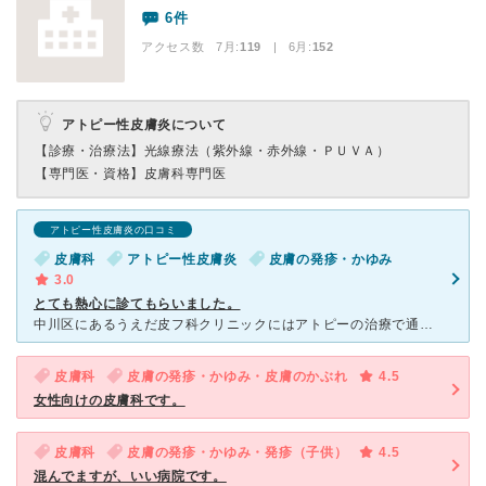
6件
アクセス数 7月:
119
| 6月:
152
アトピー性皮膚炎について
【診療・治療法】
光線療法（紫外線・赤外線・ＰＵＶＡ）
【専門医・資格】
皮膚科専門医
アトピー性皮膚炎の口コミ
皮膚科
アトピー性皮膚炎
皮膚の発疹・かゆみ
3.0
とても熱心に診てもらいました。
中川区にあるうえだ皮フ科クリニックにはアトピーの治療で通いました。このクリニックでは一般的な薬物療法に加えて漢方も処方してもらえ、治療を行ってくれます。院長の上田先生は丁寧に皮膚の状態をしっかり診てく
皮膚科
皮膚の発疹・かゆみ・皮膚のかぶれ
4.5
女性向けの皮膚科です。
皮膚科
皮膚の発疹・かゆみ・発疹（子供）
4.5
混んでますが、いい病院です。