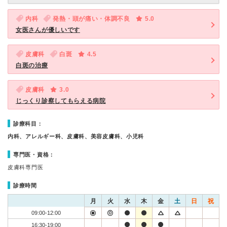
内科
発熱・頭が痛い・体調不良
5.0
女医さんが優しいです
皮膚科
白斑
4.5
白斑の治療
皮膚科
3.0
じっくり診察してもらえる病院
診療科目：
内科、アレルギー科、皮膚科、美容皮膚科、小児科
専門医・資格：
皮膚科専門医
診療時間
月
火
水
木
金
土
日
祝
09:00-12:00
16:30-19:00