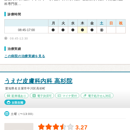
科専門医…
診療時間
月
火
水
木
金
土
日
祝
08:45-17:00
08:45-12:30
治療実績
この病院の治療実績を見る
うえだ皮膚科内科 高杉院
愛知県名古屋市中川区高杉町
駐車場あり
電子決済可
マイナ受付
電子処方せん対応
女医在籍
土曜（〜13:00）
3.27