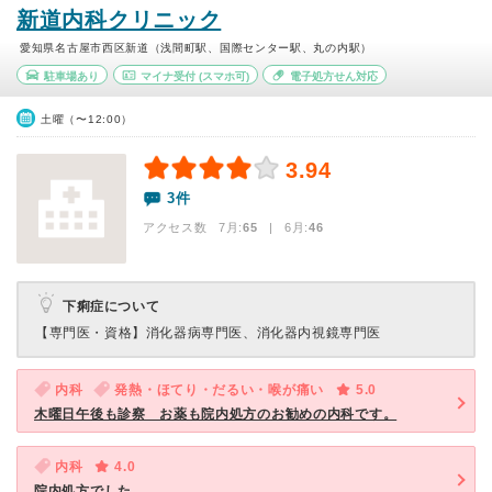
新道内科クリニック
愛知県名古屋市西区新道（浅間町駅、国際センター駅、丸の内駅）
駐車場あり
マイナ受付
(スマホ可)
電子処方せん対応
土曜（〜12:00）
3.94
3件
アクセス数 7月:
65
| 6月:
46
下痢症について
【専門医・資格】
消化器病専門医、消化器内視鏡専門医
内科
発熱・ほてり・だるい・喉が痛い
5.0
木曜日午後も診察 お薬も院内処方のお勧めの内科です。
内科
4.0
院内処方でした