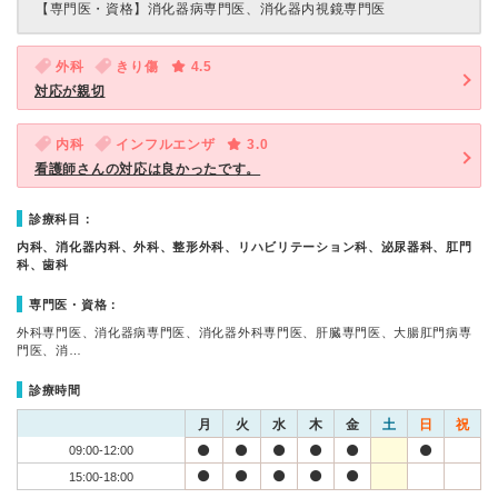
【専門医・資格】
消化器病専門医、消化器内視鏡専門医
外科
きり傷
4.5
対応が親切
内科
インフルエンザ
3.0
看護師さんの対応は良かったです。
診療科目：
内科、消化器内科、外科、整形外科、リハビリテーション科、泌尿器科、肛門
科、歯科
専門医・資格：
外科専門医、消化器病専門医、消化器外科専門医、肝臓専門医、大腸肛門病専
門医、消…
診療時間
月
火
水
木
金
土
日
祝
09:00-12:00
15:00-18:00