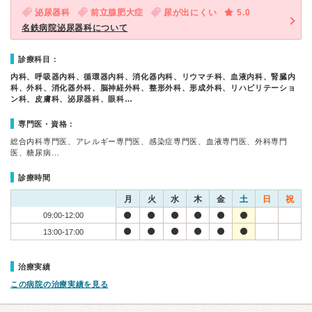
泌尿器科
前立腺肥大症
尿が出にくい
5.0
名鉄病院泌尿器科について
診療科目：
内科、呼吸器内科、循環器内科、消化器内科、リウマチ科、血液内科、腎臓内
科、外科、消化器外科、脳神経外科、整形外科、形成外科、リハビリテーショ
ン科、皮膚科、泌尿器科、眼科…
専門医・資格：
総合内科専門医、アレルギー専門医、感染症専門医、血液専門医、外科専門
医、糖尿病…
診療時間
月
火
水
木
金
土
日
祝
09:00-12:00
13:00-17:00
治療実績
この病院の治療実績を見る