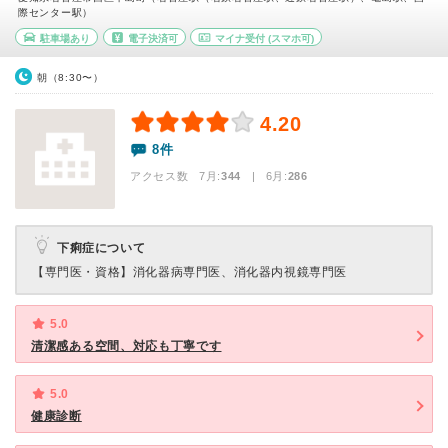
際センター駅）
駐車場あり
電子決済可
マイナ受付
(スマホ可)
朝（8:30〜）
4.20
8件
アクセス数 7月:
344
| 6月:
286
下痢症について
【専門医・資格】
消化器病専門医、消化器内視鏡専門医
5.0
清潔感ある空間、対応も丁寧です
5.0
健康診断