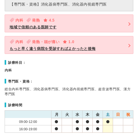
【専門医・資格】
消化器病専門医、消化器内視鏡専門医
内科
発熱
4.5
地域で信頼のある医師です
内科
発熱・頭が痛い
1.0
もっと早く違う病院を受診すればよかったと後悔
診療科目：
内科
専門医・資格：
総合内科専門医、消化器病専門医、消化器内視鏡専門医、超音波専門医、漢方
専門医
診療時間
月
火
水
木
金
土
日
祝
09:00-12:00
16:00-19:00