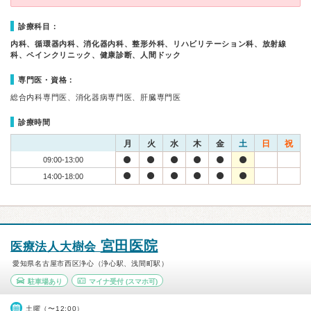
診療科目：
内科、循環器内科、消化器内科、整形外科、リハビリテーション科、放射線
科、ペインクリニック、健康診断、人間ドック
専門医・資格：
総合内科専門医、消化器病専門医、肝臓専門医
診療時間
月
火
水
木
金
土
日
祝
09:00-13:00
14:00-18:00
宮田医院
医療法人大樹会
愛知県名古屋市西区浄心（浄心駅、浅間町駅）
駐車場あり
マイナ受付
(スマホ可)
土曜（〜12:00）