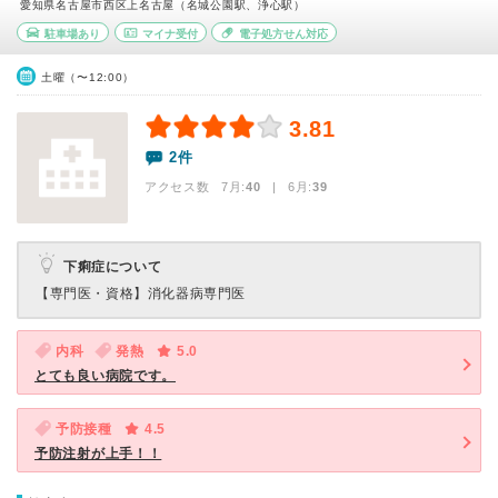
愛知県名古屋市西区上名古屋（名城公園駅、浄心駅）
駐車場あり
マイナ受付
電子処方せん対応
土曜（〜12:00）
3.81
2件
アクセス数 7月:
40
| 6月:
39
下痢症について
【専門医・資格】
消化器病専門医
内科
発熱
5.0
とても良い病院です。
予防接種
4.5
予防注射が上手！！