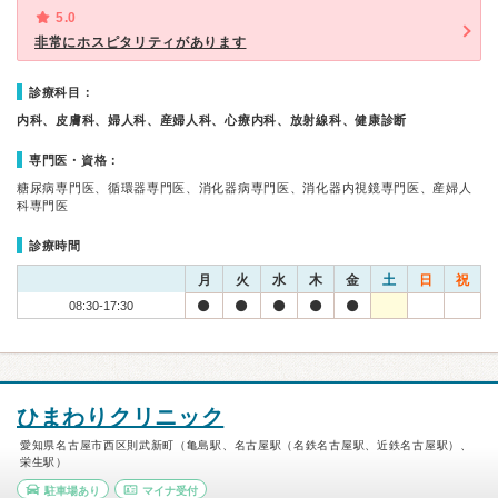
5.0
非常にホスピタリティがあります
診療科目：
内科、皮膚科、婦人科、産婦人科、心療内科、放射線科、健康診断
専門医・資格：
糖尿病専門医、循環器専門医、消化器病専門医、消化器内視鏡専門医、産婦人
科専門医
診療時間
月
火
水
木
金
土
日
祝
08:30-17:30
ひまわりクリニック
愛知県名古屋市西区則武新町（亀島駅、名古屋駅（名鉄名古屋駅、近鉄名古屋駅）、
栄生駅）
駐車場あり
マイナ受付