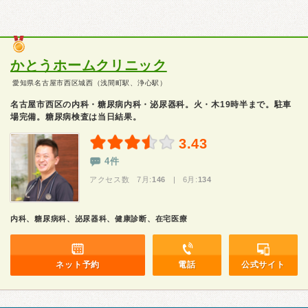
かとうホームクリニック
愛知県名古屋市西区城西（浅間町駅、浄心駅）
名古屋市西区の内科・糖尿病内科・泌尿器科。火・木19時半まで。駐車
場完備。糖尿病検査は当日結果。
3.43
4件
アクセス数 7月:
146
| 6月:
134
内科、糖尿病科、泌尿器科、健康診断、在宅医療
ネット予約
電話
公式サイト