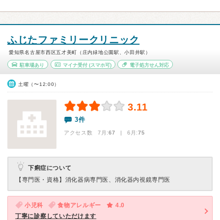
ふじたファミリークリニック
愛知県名古屋市西区五才美町（庄内緑地公園駅、小田井駅）
駐車場あり
マイナ受付
(スマホ可)
電子処方せん対応
土曜（〜12:00）
3.11
3件
アクセス数 7月:
67
| 6月:
75
下痢症について
【専門医・資格】
消化器病専門医、消化器内視鏡専門医
小児科
食物アレルギー
4.0
丁寧に診察していただけます