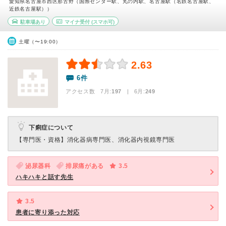
愛知県名古屋市西区那古野（国際センター駅、丸の内駅、名古屋駅（名鉄名古屋駅、
近鉄名古屋駅））
駐車場あり
マイナ受付
(スマホ可)
土曜（〜19:00）
2.63
6件
アクセス数 7月:
197
| 6月:
249
下痢症について
【専門医・資格】
消化器病専門医、消化器内視鏡専門医
泌尿器科
排尿痛がある
3.5
ハキハキと話す先生
3.5
患者に寄り添った対応