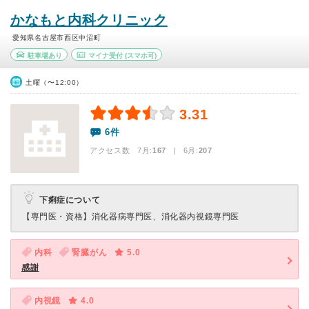
かなもと内科クリニック
愛知県名古屋市西区中沼町
駐車場あり
マイナ受付
(スマホ可)
土曜（〜12:00）
3.31
6件
アクセス数 7月:
167
| 6月:
207
下痢症について
【専門医・資格】
消化器病専門医、消化器内視鏡専門医
内科
腎臓がん
5.0
感謝
内視鏡
4.0