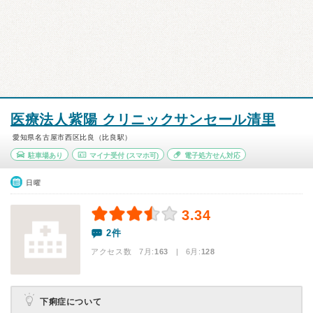
医療法人紫陽 クリニックサンセール清里
愛知県名古屋市西区比良（比良駅）
駐車場あり
マイナ受付
(スマホ可)
電子処方せん対応
日曜
3.34
2件
アクセス数 7月:
163
| 6月:
128
下痢症について