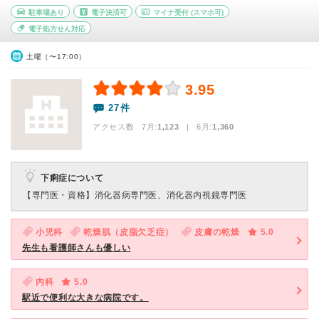
駐車場あり
電子決済可
マイナ受付
(スマホ可)
電子処方せん対応
土曜（〜17:00）
3.95
27件
アクセス数 7月:
1,123
| 6月:
1,360
下痢症について
【専門医・資格】
消化器病専門医、消化器内視鏡専門医
小児科
乾燥肌（皮脂欠乏症）
皮膚の乾燥
5.0
先生も看護師さんも優しい
内科
5.0
駅近で便利な大きな病院です。