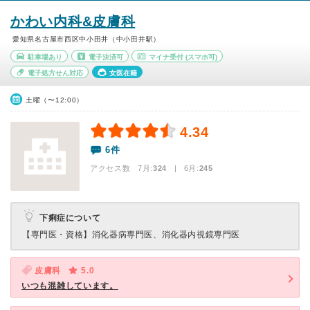
かわい内科&皮膚科
愛知県名古屋市西区中小田井（中小田井駅）
駐車場あり
電子決済可
マイナ受付
(スマホ可)
電子処方せん対応
女医在籍
土曜（〜12:00）
4.34
6件
アクセス数 7月:
324
| 6月:
245
下痢症について
【専門医・資格】
消化器病専門医、消化器内視鏡専門医
皮膚科
5.0
いつも混雑しています。