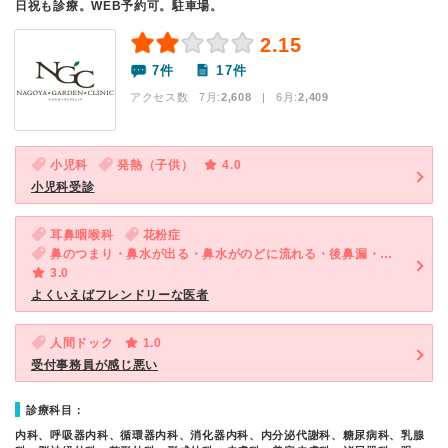
日祝も診療。WEB予約可。駐車場。
2.15
7件
17件
アクセス数 7月:
2,608
| 6月:
2,409
小児科
発熱（子供）
4.0
小児科受診
耳鼻咽喉科
花粉症
鼻のつまり・鼻水が出る・鼻水がのどに流れる・後鼻漏・くしゃみ
3.0
よくいえばフレンドリーな医者
人間ドック
1.0
受付事務員が感じ悪い
診療科目：
内科、呼吸器内科、循環器内科、消化器内科、内分泌代謝科、糖尿病科、乳腺