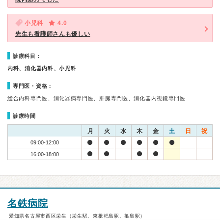
小児科
4.0
先生も看護師さんも優しい
診療科目：
内科、消化器内科、小児科
専門医・資格：
総合内科専門医、消化器病専門医、肝臓専門医、消化器内視鏡専門医
診療時間
月
火
水
木
金
土
日
祝
09:00-12:00
16:00-18:00
名鉄病院
愛知県名古屋市西区栄生（栄生駅、東枇杷島駅、亀島駅）