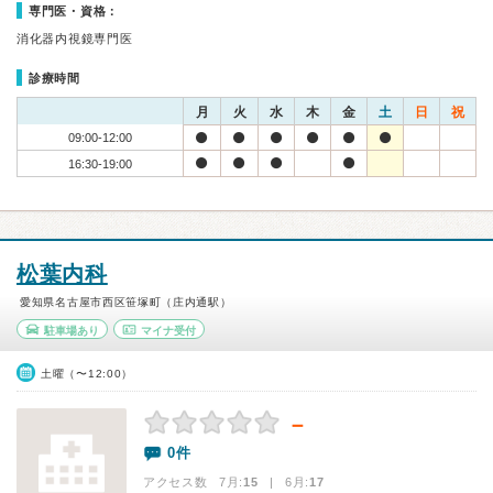
専門医・資格：
消化器内視鏡専門医
診療時間
月
火
水
木
金
土
日
祝
09:00-12:00
16:30-19:00
松葉内科
愛知県名古屋市西区笹塚町（庄内通駅）
駐車場あり
マイナ受付
土曜（〜12:00）
－
0件
アクセス数 7月:
15
| 6月:
17