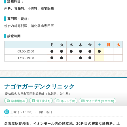
診療科目：
内科、胃腸科、小児科、在宅医療
専門医・資格：
総合内科専門医、消化器病専門医
診療時間
月
火
水
木
金
土
日
祝
09:00-12:00
17:00-19:00
ナゴヤガーデンクリニック
愛知県名古屋市西区則武新町（亀島駅、栄生駅）
駐車場あり
電子決済可
ネット予約
マイナ受付
(スマホ可)
土曜（〜16:30）・日曜・祝日
名古屋駅徒歩圏、イオンモール内の好立地。20科目の豊富な診療科。土