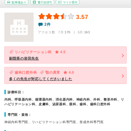
駐車場あり
電子決済可
マイナ受付
3.57
2件
アクセス数 7月:
170
| 6月:
163
リハビリテーション科
4.5
副院長の岩田先生
歯科口腔外科
顎の異常
4.0
多くの先生が対応してくださいました
診療科目：
内科、呼吸器内科、循環器内科、消化器内科、神経内科、外科、整形外科、リ
ハビリテーション科、皮膚科、泌尿器科、眼科、歯科、歯科口腔外科
専門医・資格：
神経内科専門医、リハビリテーション科専門医、形成外科専門医