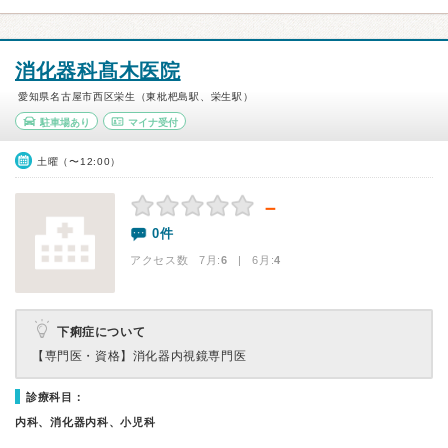
消化器科髙木医院
愛知県名古屋市西区栄生（東枇杷島駅、栄生駅）
駐車場あり
マイナ受付
土曜（〜12:00）
－
0件
アクセス数 7月:
6
| 6月:
4
下痢症について
【専門医・資格】
消化器内視鏡専門医
診療科目：
内科、消化器内科、小児科