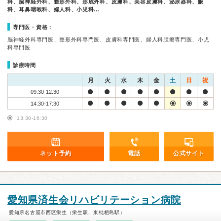
科、脳神経外科、整形外科、形成外科、皮膚科、美容皮膚科、泌尿器科、眼
科、耳鼻咽喉科、婦人科、小児科…
専門医・資格：
脳神経外科専門医、整形外科専門医、皮膚科専門医、婦人科腫瘍専門医、小児
科専門医
診療時間
月
火
水
木
金
土
日
祝
09:30-12:30
14:30-17:30
13:30-16:30
ネット予約
電話
公式サイト
愛知県済生会リハビリテーション病院
愛知県名古屋市西区栄生（栄生駅、東枇杷島駅）