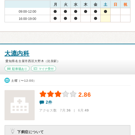
月
火
水
木
金
土
日
祝
09:00-12:00
16:00-19:00
大漉内科
愛知県名古屋市西区大野木（比良駅）
駐車場あり
マイナ受付
土曜（〜12:00）
2.86
2件
アクセス数 7月:
36
| 6月:
49
下痢症について