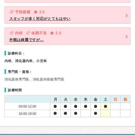
予防接種
3.5
スタッフが多く対応がとてもはやい
内科
体調不良
2.0
外観は綺麗ですが…
診療科目：
内科、消化器内科、小児科
専門医・資格：
消化器病専門医、消化器内視鏡専門医
診療時間
月
火
水
木
金
土
日
祝
09:00-12:00
16:00-19:00