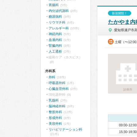
胃腸科
(5件)
内分泌代謝科
(2件)
新規開院！
糖尿病科
(3件)
たかやま内
リウマチ科
(6件)
アレルギー科
(10件)
愛知県瀬戸市
神経内科
(5件)
血液内科
(1件)
土曜（〜12:0
腎臓内科
(3件)
人工透析
(2件)
緩和ケア（ホスピス）
(0)
外科系
外科
(13件)
呼吸器外科
(1件)
心臓血管外科
(2件)
診療所
消化器外科
(0)
乳腺科
(2件)
脳神経外科
(3件)
整形外科
(12件)
形成外科
(3件)
美容外科
(1件)
09:00-12:00
リハビリテーション科
15:30-18:30
(21件)