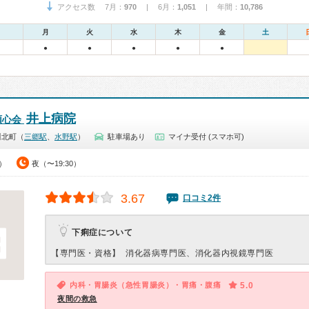
アクセス数 7月：
970
| 6月：
1,051
| 年間：
10,786
月
火
水
木
金
土
●
●
●
●
●
井上病院
順心会
川北町（
三郷駅
、
水野駅
）
駐車場あり
マイナ受付 (スマホ可)
0）
夜（〜19:30）
3.67
口コミ2件
下痢症について
【専門医・資格】
消化器病専門医、消化器内視鏡専門医
内科・胃腸炎（急性胃腸炎）・胃痛・腹痛
5.0
夜間の救急