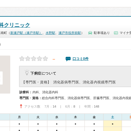
科クリニック
水南町（
新瀬戸駅（瀬戸市駅）
、
水野駅
、
瀬戸市役所前駅
）
駐車場あり
マイナ受
0）
－
口コミ0件
下痢症について
【専門医・資格】
消化器病専門医、消化器内視鏡専門医
診療科：
内科、消化器内科
専門医・資格：
総合内科専門医、消化器病専門医、肝臓専門医、消化器内視
アクセス数 7月：
14
| 6月：
8
| 年間：
148
月
火
水
木
金
土
●
●
●
●
●
●
●
●
●
●