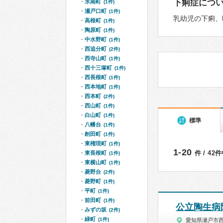
下痢症につ
水南町
(1件)
瀬戸口町
(1件)
乳幼児の下痢、
高根町
(1件)
陶原町
(1件)
中水野町
(1件)
西追分町
(2件)
西寺山町
(1件)
西十三塚町
(1件)
西長根町
(1件)
西本地町
(1件)
西本町
(2件)
西山町
(1件)
白山町
(1件)
標準
八幡台
(1件)
刎田町
(1件)
東権現町
(1件)
1-20
件 / 42
東長根町
(1件)
東横山町
(1件)
菱野台
(2件)
菱野町
(1件)
平町
(1件)
前田町
(1件)
公立陶生病
みずの坂
(2件)
緑町
(1件)
愛知県瀬戸市