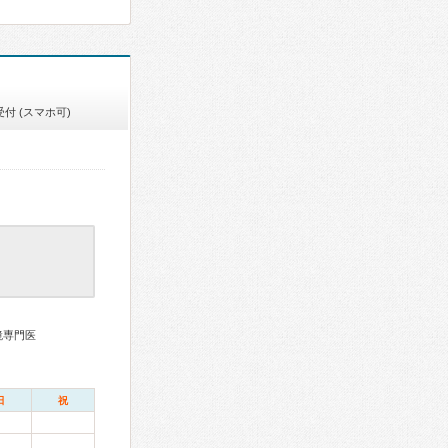
付 (スマホ可)
鏡専門医
日
祝