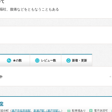
いて
嘔吐、腹痛などをともなうこともある
★の数
レビュー数
新着・更新
«
件中
院
西追分町（
瀬戸市役所前駅
、
新瀬戸駅（瀬戸市駅）
）
駐車場あり
電子決済可