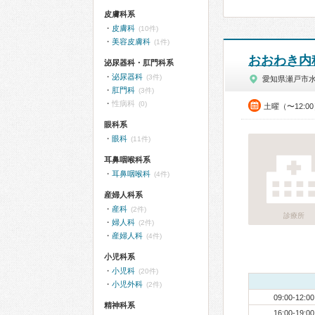
皮膚科系
皮膚科
(10件)
美容皮膚科
(1件)
おおわき内
泌尿器科・肛門科系
泌尿器科
(3件)
愛知県瀬戸市
肛門科
(3件)
性病科
(0)
土曜（〜12:0
眼科系
眼科
(11件)
耳鼻咽喉科系
耳鼻咽喉科
(4件)
産婦人科系
産科
(2件)
診療所
婦人科
(2件)
産婦人科
(4件)
小児科系
小児科
(20件)
小児外科
(2件)
09:00-12:00
精神科系
16:00-19:00