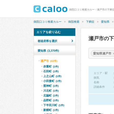
病院口コミ検索カルー - 瀬戸市の下痢
病院口コミ検索カルー
病院検索
下痢症
愛知県
エリアを絞り込む
瀬戸市の
都道府県を選択
愛知県
(3,370件)
愛知県瀬戸市
瀬戸市
(42件)
赤重町
(1件)
石田町
(1件)
エリア・駅
上之山町
(1件)
病気
小田妻町
(1件)
名称
窯神町
(1件)
詳細条件
川北町
(1件)
北脇町
(1件)
品野町
(1件)
下半田川町
(1件)
新郷町
(1件)