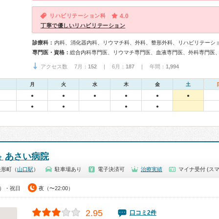
リハビリテーション科
4.0
丁寧で優しいリハビリテーション
診療科：
内科、消化器内科、リウマチ科、外科、整形外科、リハビリテーシ
専門医・資格：
アクセス数 7月：
152
| 6月：
187
| 年間：
1,994
月
火
水
木
金
土
●
●
●
●
●
●
●
●
●
●
あさい病院
会
矢形町（
山口駅
）
駐車場あり
電子決済可
治療実績
マイナ受付 (スマ
0）・祝日
夜（〜22:00）
2.95
口コミ2件