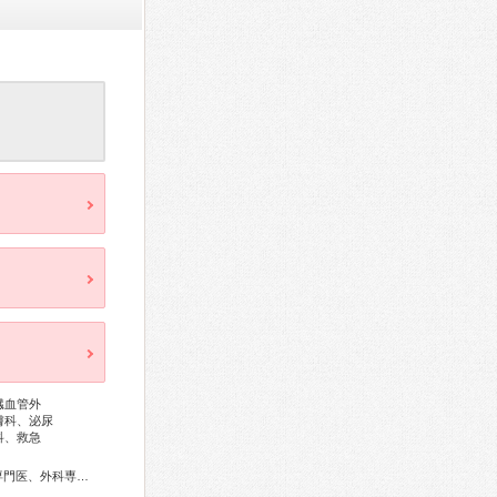
臓血管外
膚科、泌尿
科、救急
総合内科専門医、アレルギー専門医、リウマチ専門医、血液専門医、外科専門医、糖尿病専門医、内分泌代謝科専門医、甲状腺専門医、呼吸器専門医、呼吸器外科専門医、気管支鏡専門医、循環器専門医、心臓血管外科専門医、高血圧専門医、不整脈専門医、消化器病専門医、消化器外科専門医、肝臓専門医、消化器内視鏡専門医、泌尿器科専門医、腎臓専門医、透析専門医、神経内科専門医、脳神経外科専門医、頭痛専門医、整形外科専門医、手外科専門医、脊椎脊髄外科専門医、形成外科専門医、皮膚科専門医、眼科専門医、耳鼻咽喉科専門医、産婦人科専門医、婦人科腫瘍専門医、乳腺専門医、女性ヘルスケア専門医、周産期(新生児)専門医、小児科専門医、小児神経専門医、老年病専門医、認知症専門医、一般病院連携精神医学専門医、精神科専門医、麻酔科専門医、緩和医療専門医、細胞診専門医、病理専門医、口腔外科専門医、放射線科専門医、臨床遺伝専門医、救急科専門医、がん薬物療法専門医、がん治療認定医、日本睡眠学会専門医