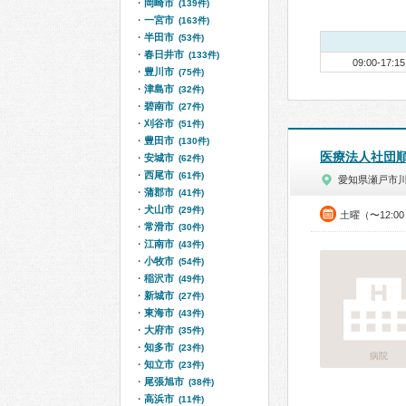
岡崎市
(139件)
一宮市
(163件)
半田市
(53件)
春日井市
(133件)
09:00-17:15
豊川市
(75件)
津島市
(32件)
碧南市
(27件)
刈谷市
(51件)
豊田市
(130件)
医療法人社団
安城市
(62件)
西尾市
(61件)
愛知県瀬戸市
蒲郡市
(41件)
犬山市
(29件)
土曜（〜12:0
常滑市
(30件)
江南市
(43件)
小牧市
(54件)
稲沢市
(49件)
新城市
(27件)
東海市
(43件)
大府市
(35件)
知多市
(23件)
病院
知立市
(23件)
尾張旭市
(38件)
高浜市
(11件)