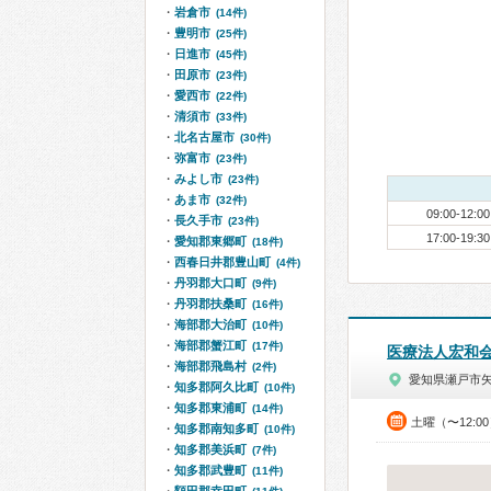
岩倉市
(14件)
豊明市
(25件)
日進市
(45件)
田原市
(23件)
愛西市
(22件)
清須市
(33件)
北名古屋市
(30件)
弥富市
(23件)
みよし市
(23件)
あま市
(32件)
09:00-12:00
長久手市
(23件)
17:00-19:30
愛知郡東郷町
(18件)
西春日井郡豊山町
(4件)
丹羽郡大口町
(9件)
丹羽郡扶桑町
(16件)
海部郡大治町
(10件)
海部郡蟹江町
(17件)
医療法人宏和
海部郡飛島村
(2件)
愛知県瀬戸市
知多郡阿久比町
(10件)
知多郡東浦町
(14件)
土曜（〜12:0
知多郡南知多町
(10件)
知多郡美浜町
(7件)
知多郡武豊町
(11件)