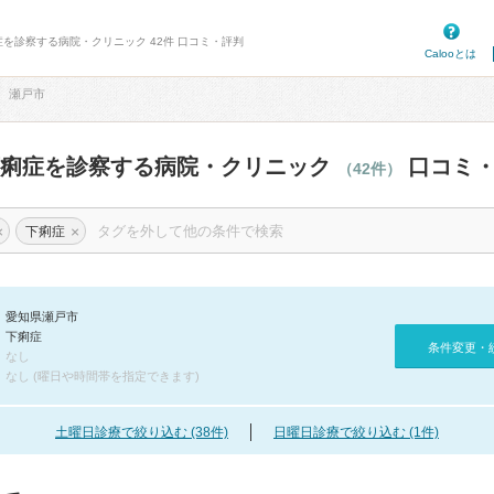
症を診察する病院・クリニック 42件 口コミ・評判
Calooとは
瀬戸市
下痢症を診察する病院・クリニック
口コミ・
（42件）
×
×
下痢症
愛知県瀬戸市
下痢症
条件変更・
なし
なし (曜日や時間帯を指定できます)
土曜日診療で絞り込む (38件)
日曜日診療で絞り込む (1件)