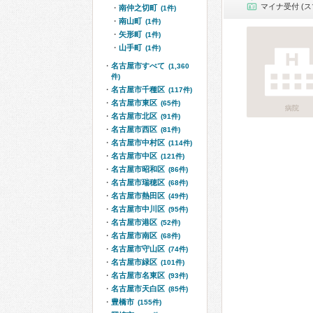
マイナ受付 (ス
南仲之切町
(1件)
南山町
(1件)
矢形町
(1件)
山手町
(1件)
名古屋市すべて
(1,360
件)
名古屋市千種区
(117件)
名古屋市東区
(65件)
病院
名古屋市北区
(91件)
名古屋市西区
(81件)
名古屋市中村区
(114件)
名古屋市中区
(121件)
名古屋市昭和区
(86件)
名古屋市瑞穂区
(68件)
名古屋市熱田区
(49件)
名古屋市中川区
(95件)
名古屋市港区
(52件)
名古屋市南区
(68件)
名古屋市守山区
(74件)
名古屋市緑区
(101件)
名古屋市名東区
(93件)
名古屋市天白区
(85件)
豊橋市
(155件)