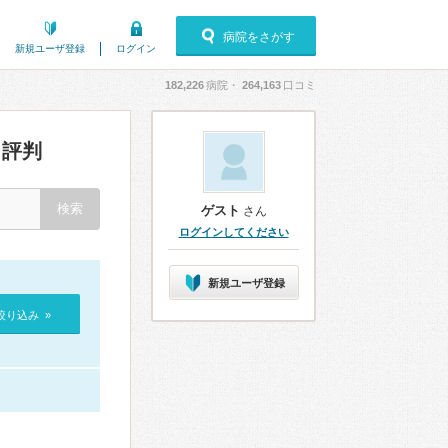
病院をさがす
新規ユーザ登録
ログイン
182,226
病院・
264,163
口コミ
評判
ゲスト
さん
ログインしてください
新規ユーザ登録
絞り込み »