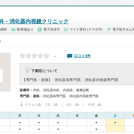
科・消化器内視鏡クリニック
高根町
駐車場あり
電子決済可
マイナ受付 (スマホ可)
電子処方せん
0）
－
口コミ0件
下痢症について
【専門医・資格】
消化器病専門医、消化器内視鏡専門医
診療科：
内科、消化器内科、内視鏡、健康診断
専門医・資格：
消化器病専門医、消化器内視鏡専門医
アクセス数 7月：
10
| 6月：
19
| 年間：
61
月
火
水
木
金
土
●
●
●
●
●
●
●
●
●