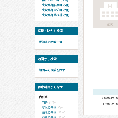
額田郡幸田町
(11件)
北設楽郡設楽町
(5件)
北設楽郡東栄町
(2件)
北設楽郡豊根村
(2件)
病院
路線・駅から検索
愛知県の路線一覧
地図から検索
地図から病院を探す
診療科目から探す
内科系
09:00-12:00
内科
(42件)
17:30-22:00
呼吸器内科
(8件)
循環器内科
(12件)
消化器内科
(12件)