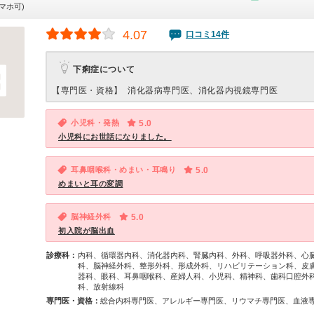
マホ可)
4.07
口コミ14件
下痢症について
【専門医・資格】
消化器病専門医、消化器内視鏡専門医
小児科・発熱
5.0
小児科にお世話になりました。
耳鼻咽喉科・めまい・耳鳴り
5.0
めまいと耳の変調
脳神経外科
5.0
初入院が脳出血
診療科：
内科、循環器内科、消化器内科、腎臓内科、外科、呼吸器外科、心
科、脳神経外科、整形外科、形成外科、リハビリテーション科、皮
器科、眼科、耳鼻咽喉科、産婦人科、小児科、精神科、歯科口腔外
科、放射線科
専門医・資格：