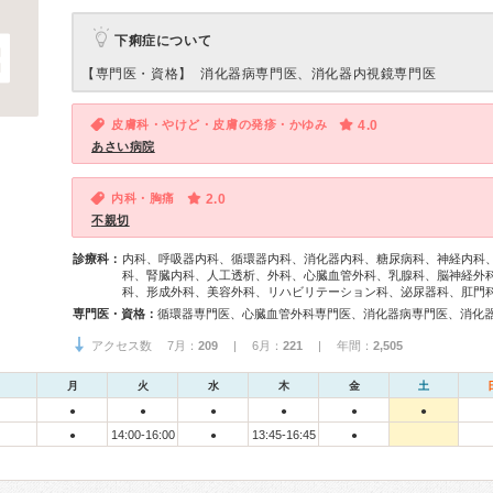
下痢症について
【専門医・資格】
消化器病専門医、消化器内視鏡専門医
皮膚科・やけど・皮膚の発疹・かゆみ
4.0
あさい病院
内科・胸痛
2.0
不親切
診療科：
内科、呼吸器内科、循環器内科、消化器内科、糖尿病科、神経内科
科、腎臓内科、人工透析、外科、心臓血管外科、乳腺科、脳神経外
科、形成外科、美容外科、リハビリテーション科、泌尿器科、肛門
専門医・資格：
アクセス数 7月：
209
| 6月：
221
| 年間：
2,505
月
火
水
木
金
土
●
●
●
●
●
●
14:00-16:00
13:45-16:45
●
●
●