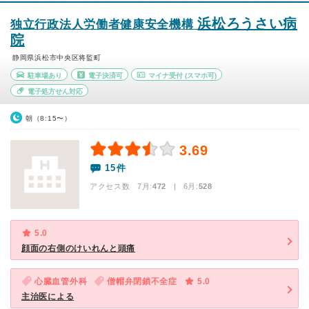
浜松ろうさい病
独立行政法人労働者健康安全機構
院
静岡県浜松市中央区将監町
駐車場あり
電子決済可
マイナ受付
(スマホ可)
電子処方せん対応
朝（8:15〜）
3.69
15件
アクセス数 7月:
472
| 6月:
528
5.0
顔面の右側のけいれんと頭痛
心臓血管外科
僧帽弁閉鎖不全症
5.0
主治医による