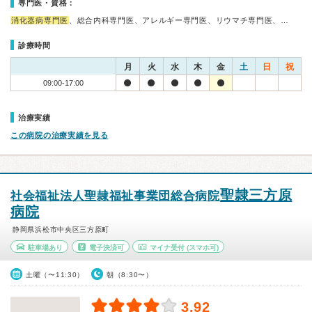
専門医・資格：
消化器病専門医
、総合内科専門医、アレルギー専門医、リウマチ専門医、…
診療時間
月
火
水
木
金
土
日
祝
09:00-17:00
治療実績
この病院の治療実績を見る
聖隷三方原
社会福祉法人聖隷福祉事業団総合病院
病院
静岡県浜松市中央区三方原町
駐車場あり
電子決済可
マイナ受付
(スマホ可)
土曜（〜11:30）
朝（8:30〜）
3.92