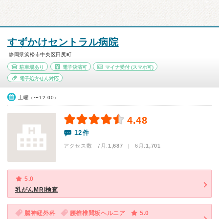
すずかけセントラル病院
静岡県浜松市中央区田尻町
駐車場あり
電子決済可
マイナ受付
(スマホ可)
電子処方せん対応
土曜（〜12:00）
4.48
12件
アクセス数 7月:
1,687
| 6月:
1,701
5.0
乳がんMRI検査
脳神経外科
腰椎椎間板ヘルニア
5.0