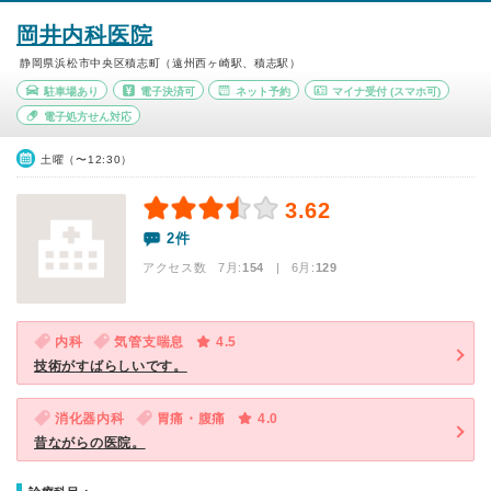
岡井内科医院
静岡県浜松市中央区積志町（遠州西ヶ崎駅、積志駅）
駐車場あり
電子決済可
ネット予約
マイナ受付
(スマホ可)
電子処方せん対応
土曜（〜12:30）
3.62
2件
アクセス数 7月:
154
| 6月:
129
内科
気管支喘息
4.5
技術がすばらしいです。
消化器内科
胃痛・腹痛
4.0
昔ながらの医院。