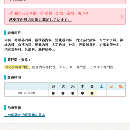
猫ひっかき病
発熱・幻想・妄想
5.0
感染症内科の対応に満足しています。
診療科目：
内科、呼吸器内科、循環器内科、消化器内科、内分泌代謝科、リウマチ科、神
経内科、血液内科、腎臓内科、人工透析、外科、呼吸器外科、心臓血管外科、
消化器外科、乳腺科、脳神経外…
専門医・資格：
消化器病専門医
、総合内科専門医、アレルギー専門医、リウマチ専門医、…
診療時間
月
火
水
木
金
土
日
祝
08:30-11:00
治療実績
この病院の治療実績を見る