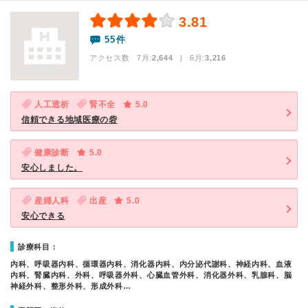
3.81
55件
アクセス数 7月:
2,644
| 6月:
3,216
人工透析
腎不全
5.0
信頼できる地域医療の砦
健康診断
5.0
安心しました。
産婦人科
出産
5.0
安心できる
診療科目：
内科、呼吸器内科、循環器内科、消化器内科、内分泌代謝科、神経内科、血液
内科、腎臓内科、外科、呼吸器外科、心臓血管外科、消化器外科、乳腺科、脳
神経外科、整形外科、形成外科…