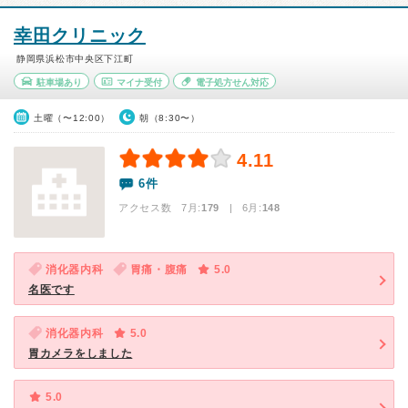
幸田クリニック
静岡県浜松市中央区下江町
駐車場あり
マイナ受付
電子処方せん対応
土曜（〜12:00）
朝（8:30〜）
4.11
6件
アクセス数 7月:
179
| 6月:
148
消化器内科
胃痛・腹痛
5.0
名医です
消化器内科
5.0
胃カメラをしました
5.0