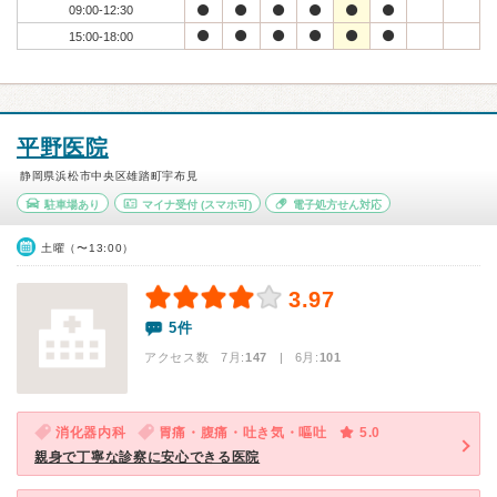
09:00-12:30
15:00-18:00
平野医院
静岡県浜松市中央区雄踏町宇布見
駐車場あり
マイナ受付
(スマホ可)
電子処方せん対応
土曜（〜13:00）
3.97
5件
アクセス数 7月:
147
| 6月:
101
消化器内科
胃痛・腹痛・吐き気・嘔吐
5.0
親身で丁寧な診察に安心できる医院