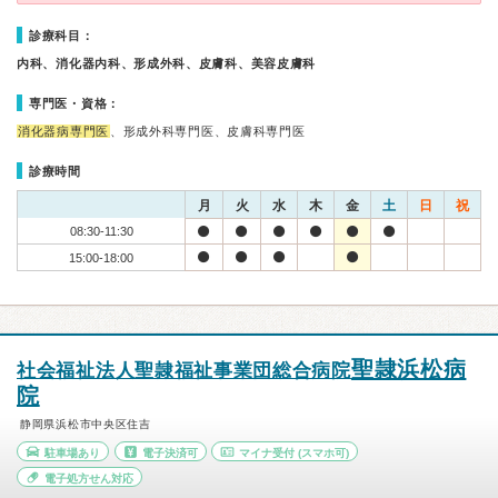
診療科目：
内科、消化器内科、形成外科、皮膚科、美容皮膚科
専門医・資格：
消化器病専門医
、形成外科専門医、皮膚科専門医
診療時間
月
火
水
木
金
土
日
祝
08:30-11:30
15:00-18:00
聖隷浜松病
社会福祉法人聖隷福祉事業団総合病院
院
静岡県浜松市中央区住吉
駐車場あり
電子決済可
マイナ受付
(スマホ可)
電子処方せん対応