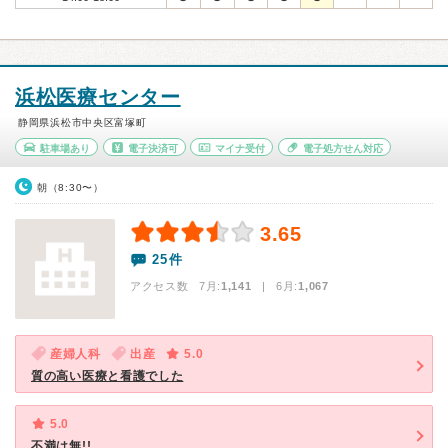
浜松医療センター
静岡県浜松市中央区富塚町
駐車場あり
電子決済可
マイナ受付
電子処方せん対応
朝（8:30〜）
3.65
25件
アクセス数 7月:
1,141
| 6月:
1,067
産婦人科
出産
5.0
質の高い医療と看護でした
5.0
不満は無!!