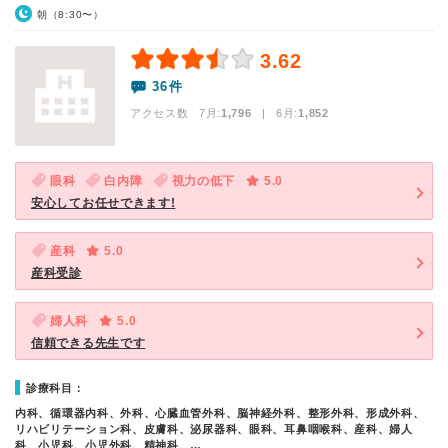
朝（8:30〜）
3.62
36件
アクセス数 7月:
1,796
| 6月:
1,852
眼科
白内障
視力の低下
5.0
安心してお任せできます!
産科
5.0
産科受診
婦人科
5.0
信頼できる先生です
診療科目：
内科、循環器内科、外科、心臓血管外科、脳神経外科、整形外科、形成外科、
リハビリテーション科、皮膚科、泌尿器科、眼科、耳鼻咽喉科、産科、婦人
科、小児科、小児外科、精神科、…