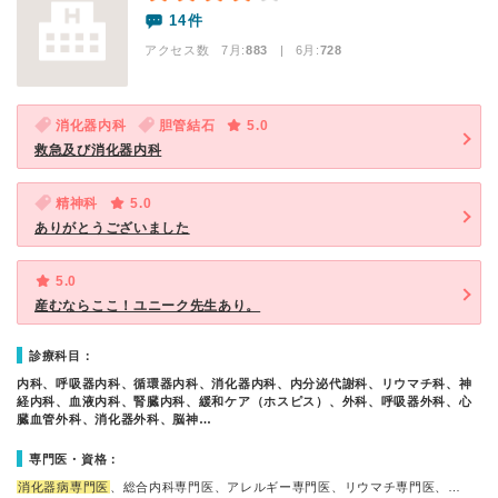
14件
アクセス数 7月:
883
| 6月:
728
消化器内科
胆管結石
5.0
救急及び消化器内科
精神科
5.0
ありがとうございました
5.0
産むならここ！ユニーク先生あり。
診療科目：
内科、呼吸器内科、循環器内科、消化器内科、内分泌代謝科、リウマチ科、神
経内科、血液内科、腎臓内科、緩和ケア（ホスピス）、外科、呼吸器外科、心
臓血管外科、消化器外科、脳神…
専門医・資格：
消化器病専門医
、総合内科専門医、アレルギー専門医、リウマチ専門医、…