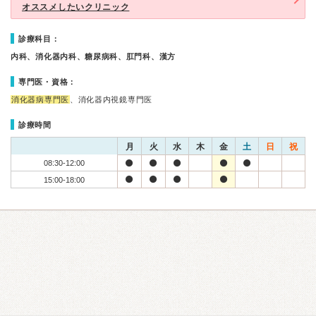
オススメしたいクリニック
診療科目：
内科、消化器内科、糖尿病科、肛門科、漢方
専門医・資格：
消化器病専門医
、消化器内視鏡専門医
診療時間
月
火
水
木
金
土
日
祝
08:30-12:00
15:00-18:00