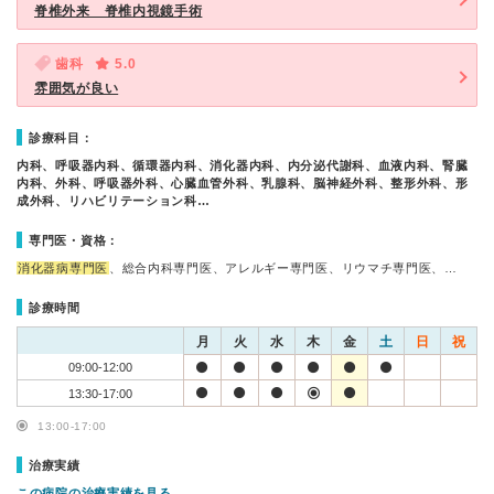
脊椎外来 脊椎内視鏡手術
歯科
5.0
雰囲気が良い
診療科目：
内科、呼吸器内科、循環器内科、消化器内科、内分泌代謝科、血液内科、腎臓
内科、外科、呼吸器外科、心臓血管外科、乳腺科、脳神経外科、整形外科、形
成外科、リハビリテーション科…
専門医・資格：
消化器病専門医
、総合内科専門医、アレルギー専門医、リウマチ専門医、…
診療時間
月
火
水
木
金
土
日
祝
09:00-12:00
13:30-17:00
13:00-17:00
治療実績
この病院の治療実績を見る