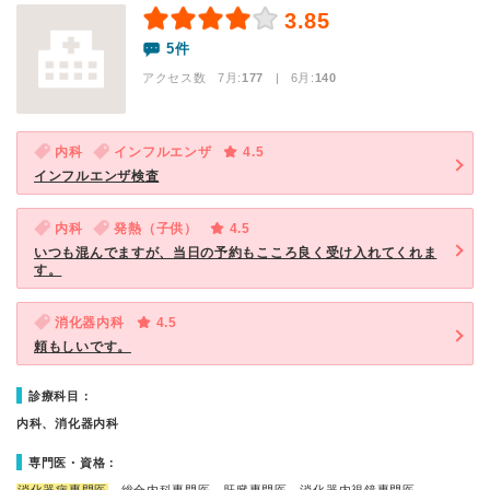
3.85
5件
アクセス数 7月:
177
| 6月:
140
内科
インフルエンザ
4.5
インフルエンザ検査
内科
発熱（子供）
4.5
いつも混んでますが、当日の予約もこころ良く受け入れてくれま
す。
消化器内科
4.5
頼もしいです。
診療科目：
内科、消化器内科
専門医・資格：