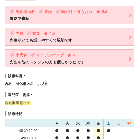
消化器内科
胃炎
胸やけ・胃もたれ
5.0
胃炎で来院
内科
貧血
4.5
先生がとても話しやすくて親切です
小児科
インフルエンザ
4.5
先生も他のスタッフの方も優しかったです
診療科目：
内科、消化器内科、小児科
専門医・資格：
消化器病専門医
診療時間
月
火
水
木
金
土
日
祝
08:30-12:00
14:00-18:00