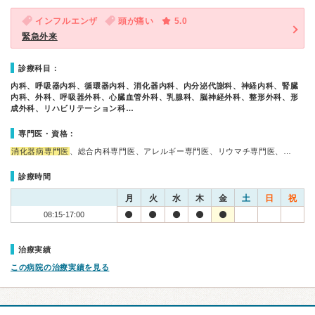
インフルエンザ
頭が痛い
5.0
緊急外来
診療科目：
内科、呼吸器内科、循環器内科、消化器内科、内分泌代謝科、神経内科、腎臓
内科、外科、呼吸器外科、心臓血管外科、乳腺科、脳神経外科、整形外科、形
成外科、リハビリテーション科…
専門医・資格：
消化器病専門医
、総合内科専門医、アレルギー専門医、リウマチ専門医、…
診療時間
月
火
水
木
金
土
日
祝
08:15-17:00
治療実績
この病院の治療実績を見る