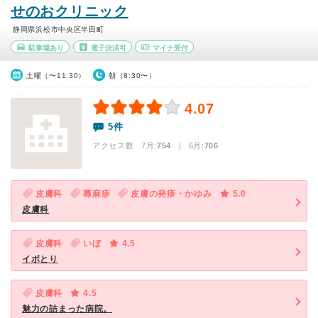
せのおクリニック
静岡県浜松市中央区半田町
駐車場あり
電子決済可
マイナ受付
土曜（〜11:30）
朝（8:30〜）
4.07
5件
アクセス数 7月:
754
| 6月:
706
皮膚科
蕁麻疹
皮膚の発疹・かゆみ
5.0
皮膚科
皮膚科
いぼ
4.5
イボとり
皮膚科
4.5
魅力の詰まった病院。