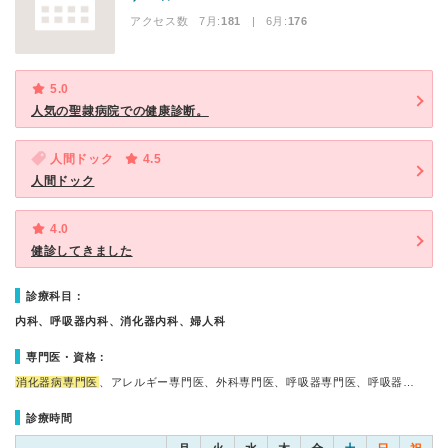
アクセス数 7月:
181
| 6月:
176
5.0
人気の聖隷病院での健康診断。
人間ドック
4.5
人間ドック
4.0
健診してきました
診療科目：
内科、呼吸器内科、消化器内科、婦人科
専門医・資格：
消化器病専門医
、アレルギー専門医、外科専門医、呼吸器専門医、呼吸器…
診療時間