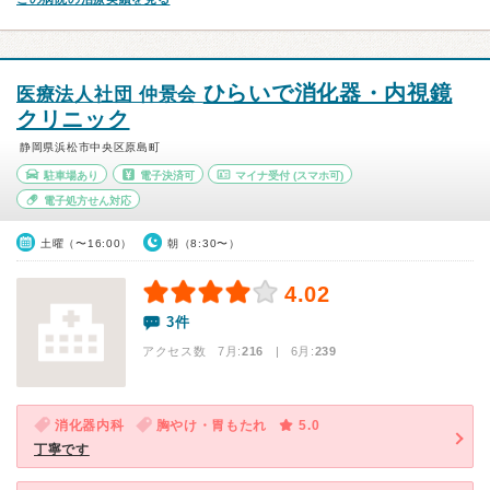
ひらいで消化器・内視鏡
医療法人社団 仲景会
クリニック
静岡県浜松市中央区原島町
駐車場あり
電子決済可
マイナ受付
(スマホ可)
電子処方せん対応
土曜（〜16:00）
朝（8:30〜）
4.02
3件
アクセス数 7月:
216
| 6月:
239
消化器内科
胸やけ・胃もたれ
5.0
丁寧です