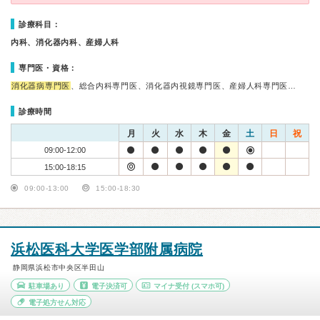
診療科目：
内科、消化器内科、産婦人科
専門医・資格：
消化器病専門医
、総合内科専門医、消化器内視鏡専門医、産婦人科専門医…
診療時間
月
火
水
木
金
土
日
祝
09:00-12:00
15:00-18:15
09:00-13:00
15:00-18:30
浜松医科大学医学部附属病院
静岡県浜松市中央区半田山
駐車場あり
電子決済可
マイナ受付
(スマホ可)
電子処方せん対応