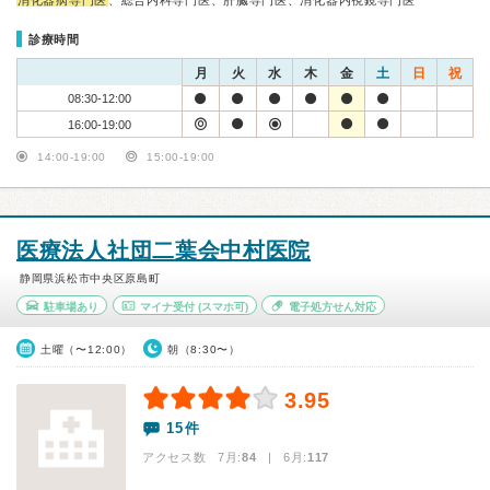
消化器病専門医
、総合内科専門医、肝臓専門医、消化器内視鏡専門医
診療時間
月
火
水
木
金
土
日
祝
08:30-12:00
16:00-19:00
14:00-19:00
15:00-19:00
医療法人社団二葉会中村医院
静岡県浜松市中央区原島町
駐車場あり
マイナ受付
(スマホ可)
電子処方せん対応
土曜（〜12:00）
朝（8:30〜）
3.95
15件
アクセス数 7月:
84
| 6月:
117