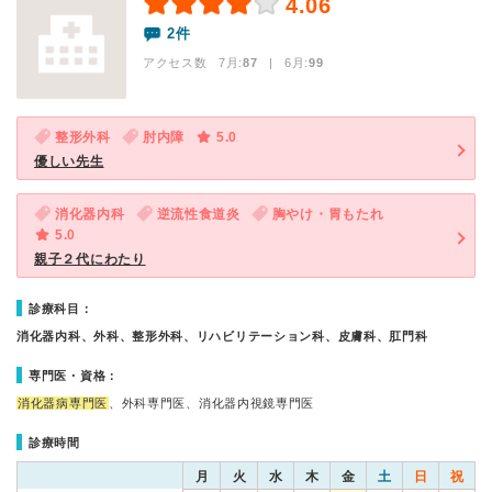
4.06
2件
アクセス数 7月:
87
| 6月:
99
整形外科
肘内障
5.0
優しい先生
消化器内科
逆流性食道炎
胸やけ・胃もたれ
5.0
親子２代にわたり
診療科目：
消化器内科、外科、整形外科、リハビリテーション科、皮膚科、肛門科
専門医・資格：
消化器病専門医
、外科専門医、消化器内視鏡専門医
診療時間
月
火
水
木
金
土
日
祝