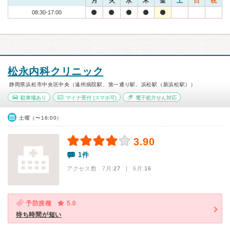
月
火
水
木
金
土
日
祝
08:30-17:00
松永内科クリニック
静岡県浜松市中央区中央（遠州病院駅、第一通り駅、浜松駅（新浜松駅））
駐車場あり
マイナ受付
(スマホ可)
電子処方せん対応
土曜（〜16:00）
3.90
1件
アクセス数 7月:
27
| 6月:
16
予防接種
5.0
待ち時間が短い