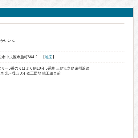
きかいいん
浜松市中央区寺脇町664-2 【
地図
】
リー6番のりばより約10分 5系統 三島江之島遠州浜線
車 北へ徒歩3分 鉄工団地 鉄工組合前