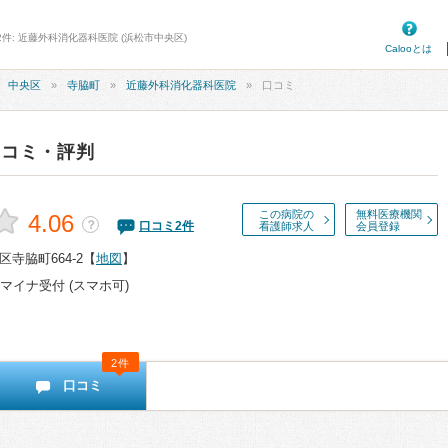
2件: 近藤外科消化器科医院 (浜松市中央区)
Calooとは
中央区
寺脇町
近藤外科消化器科医院
口コミ
口コミ・評判
この病院の
無料医療機関
4.06
？
口コミ
2
件
看護師求人
会員登録
寺脇町664-2
【
地図
】
マイナ受付 (スマホ可)
2件
口コミ