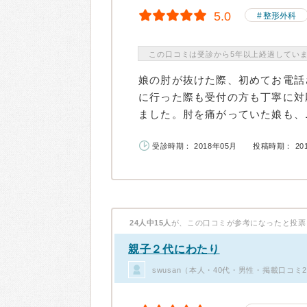
5.0
整形外科
この口コミは受診から5年以上経過してい
娘の肘が抜けた際、初めてお電話
に行った際も受付の方も丁寧に対
ました。肘を痛がっていた娘も、ニ
受診時期： 2018年05月
投稿時期： 20
24人中15人
が、この口コミが参考になったと投票
親子２代にわたり
swusan（本人・40代・男性・掲載口コミ