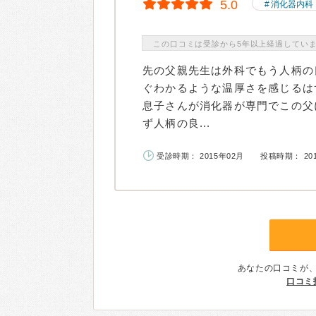
5.0
消化器内科
この口コミは受診から5年以上経過してい
先の父親先生は外科でもう人柄の
ぐわかるような温厚さを感じるは
息子さんが消化器が専門でこの父
ず人柄の良...
受診時期： 2015年02月
投稿時期： 20
あなたの口コミが
口コミ