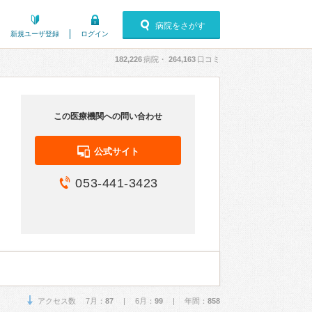
病院をさがす
新規ユーザ登録
ログイン
182,226
病院・
264,163
口コミ
この医療機関への問い合わせ
公式サイト
053-441-3423
アクセス数 7月：
87
| 6月：
99
| 年間：
858