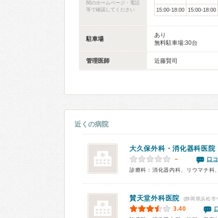
関のホームページ・電話
等で確認してください
15:00-18:00
15:00-18:00
あり
駐車場
無料駐車場:30台
管理医師
近藤賢司
近くの病院
大久保外科・消化器科医院
－
口コ
賛天堂外科医院
(静岡県浜松市
3.40