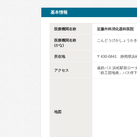
基本情報
医療機関名称
近藤外科消化器科医院
医療機関名称
こんどうげかしょうか
(かな)
所在地
〒430-0841 静岡県
遠鉄バス:浜松駅前ロータ
アクセス
「鉄工団地南」バス停下
地図