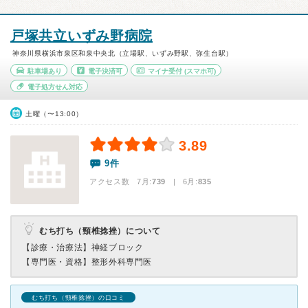
戸塚共立いずみ野病院
神奈川県横浜市泉区和泉中央北（立場駅、いずみ野駅、弥生台駅）
駐車場あり
電子決済可
マイナ受付
(スマホ可)
電子処方せん対応
土曜（〜13:00）
3.89
9件
アクセス数 7月:
739
| 6月:
835
むち打ち（頸椎捻挫）について
【診療・治療法】
神経ブロック
【専門医・資格】
整形外科専門医
むち打ち（頸椎捻挫）の口コミ