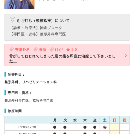
むち打ち（頸椎捻挫）について
【診療・治療法】
神経ブロック
【専門医・資格】
整形外科専門医
整形外科
骨折
けが
5.0
骨折してねじれてしまった足の指を即座に治療して下さいまし
た！
診療科目：
整形外科、リハビリテーション科
専門医・資格：
整形外科専門医、救急科専門医
診療時間
月
火
水
木
金
土
日
祝
09:00-12:30