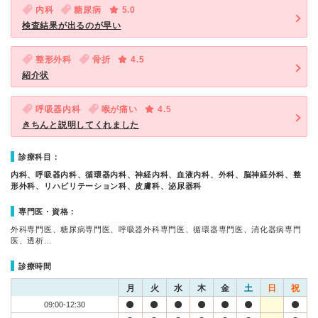
内科
糖尿病
5.0
検査結果が出るのが早い
整形外科
骨折
4.5
紹介状
呼吸器内科
喉が痛い
4.5
きちんと説明してくれました
診療科目：
内科、呼吸器内科、循環器内科、神経内科、血液内科、外科、脳神経外科、整
形外科、リハビリテーション科、皮膚科、泌尿器科
専門医・資格：
外科専門医、糖尿病専門医、呼吸器外科専門医、循環器専門医、消化器病専門
医、透析…
診療時間
月
火
水
木
金
土
日
祝
09:00-12:30