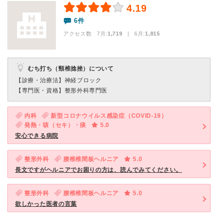
4.19
6件
アクセス数 7月:
1,719
| 6月:
1,815
むち打ち（頸椎捻挫）について
【診療・治療法】
神経ブロック
【専門医・資格】
整形外科専門医
内科
新型コロナウイルス感染症（COVID-19）
発熱・咳（セキ）・痰
5.0
安心できる病院
整形外科
腰椎椎間板ヘルニア
5.0
長文ですがヘルニアでお困りの方は、読んでみてください。
整形外科
腰椎椎間板ヘルニア
5.0
欲しかった医者の言葉