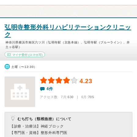
弘明寺整形外科リハビリテーションクリニッ
ク
神奈川県横浜市南区六ツ川（弘明寺駅（京急本線）、弘明寺駅（ブルーライン）、井
土ヶ谷駅）
マイナ受付
(スマホ可)
土曜（〜12:30）
4.23
4件
アクセス数 7月:
630
| 6月:
705
むち打ち（頸椎捻挫）について
【診療・治療法】
神経ブロック
【専門医・資格】
整形外科専門医