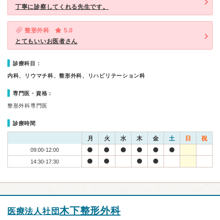
丁寧に診察してくれる先生です。
整形外科
5.0
とてもいいお医者さん
診療科目：
内科、リウマチ科、整形外科、リハビリテーション科
専門医・資格：
整形外科専門医
診療時間
月
火
水
木
金
土
日
祝
09:00-12:00
14:30-17:30
木下整形外科
医療法人社団