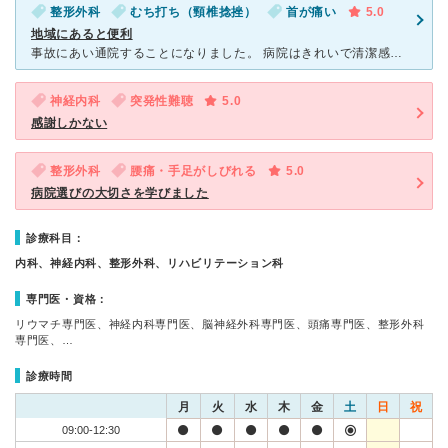
整形外科
むち打ち（頸椎捻挫）
首が痛い
5.0
地域にあると便利
事故にあい通院することになりました。 病院はきれいで清潔感があるので雰囲気はいいです。 やっぱり大きい病院だけあって待ち時間がながいですが、 総合病院にくらべたらまだ早いかなと思います。 医療
神経内科
突発性難聴
5.0
感謝しかない
整形外科
腰痛・手足がしびれる
5.0
病院選びの大切さを学びました
診療科目：
内科、神経内科、整形外科、リハビリテーション科
専門医・資格：
リウマチ専門医、神経内科専門医、脳神経外科専門医、頭痛専門医、整形外科
専門医、…
診療時間
月
火
水
木
金
土
日
祝
09:00-12:30