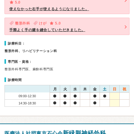
5.0
使えなかった右手が使えるようになりました。
整形外科
けが
5.0
手際よく手の腱を縫合していただきました。
診療科目：
整形外科、リハビリテーション科
専門医・資格：
整形外科専門医、麻酔科専門医
診療時間
月
火
水
木
金
土
日
祝
09:00-12:30
14:30-18:30
新緑脳神経外科
医療法人社団東京石心会