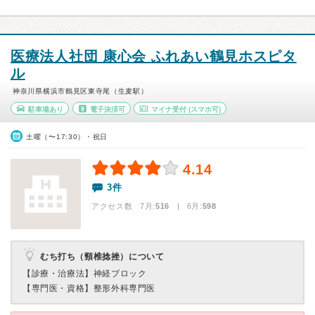
医療法人社団 康心会 ふれあい鶴見ホスピタ
ル
神奈川県横浜市鶴見区東寺尾（生麦駅）
駐車場あり
電子決済可
マイナ受付
(スマホ可)
土曜（〜17:30）・祝日
4.14
3件
アクセス数 7月:
516
| 6月:
598
むち打ち（頸椎捻挫）について
【診療・治療法】
神経ブロック
【専門医・資格】
整形外科専門医