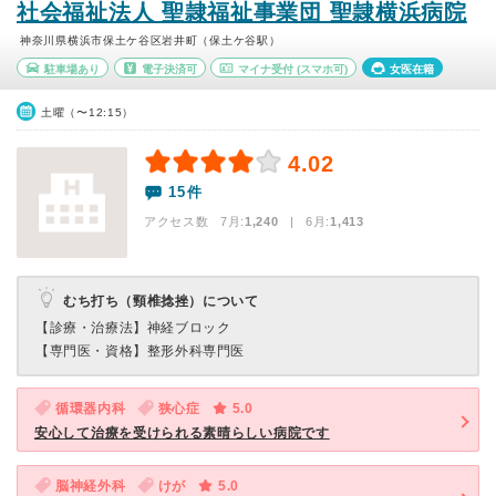
社会福祉法人 聖隷福祉事業団 聖隷横浜病院
神奈川県横浜市保土ケ谷区岩井町（保土ケ谷駅）
駐車場あり
電子決済可
マイナ受付
(スマホ可)
女医在籍
土曜（〜12:15）
4.02
15件
アクセス数 7月:
1,240
| 6月:
1,413
むち打ち（頸椎捻挫）について
【診療・治療法】
神経ブロック
【専門医・資格】
整形外科専門医
循環器内科
狭心症
5.0
安心して治療を受けられる素晴らしい病院です
脳神経外科
けが
5.0