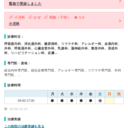
緊急で受診しました
小児科
かぜ
発熱（子供）
5.0
小児科
診療科目：
呼吸器内科、消化器内科、糖尿病科、リウマチ科、アレルギー科、血液内科、
外科、呼吸器外科、心臓血管外科、乳腺科、脳神経外科、整形外科、形成外
科、リハビリテーション科、皮膚…
専門医・資格：
総合内科専門医、総合診療専門医、アレルギー専門医、リウマチ専門医、外科
専門医、…
診療時間
月
火
水
木
金
土
日
祝
09:00-17:00
09:00-12:15
治療実績
この病院の治療実績を見る