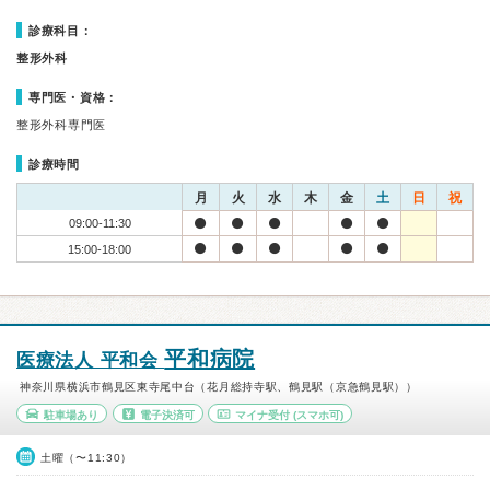
診療科目：
整形外科
専門医・資格：
整形外科専門医
診療時間
月
火
水
木
金
土
日
祝
09:00-11:30
15:00-18:00
平和病院
医療法人 平和会
神奈川県横浜市鶴見区東寺尾中台（花月総持寺駅、鶴見駅（京急鶴見駅））
駐車場あり
電子決済可
マイナ受付
(スマホ可)
土曜（〜11:30）