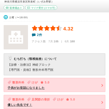
神奈川県横浜市泉区和泉町（いずみ野駅）
駐車場あり
マイナ受付
(スマホ可)
土曜（〜18:00）
4.32
2件
アクセス数 7月:
105
| 6月:
188
むち打ち（頸椎捻挫）について
【診療・治療法】
神経ブロック
【専門医・資格】
整形外科専門医
整形外科
けが
5.0
子供がお世話になりました
整形外科
足関節の骨折
けが
5.0
優しい先生です！