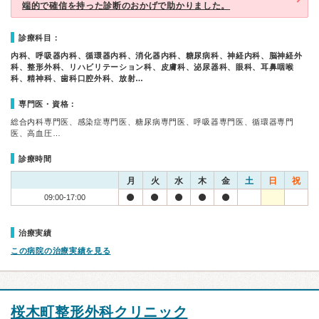
端的で確信を持った診断のおかげで助かりました。
診療科目：
内科、呼吸器内科、循環器内科、消化器内科、糖尿病科、神経内科、脳神経外
科、整形外科、リハビリテーション科、皮膚科、泌尿器科、眼科、耳鼻咽喉
科、精神科、歯科口腔外科、放射…
専門医・資格：
総合内科専門医、感染症専門医、糖尿病専門医、呼吸器専門医、循環器専門
医、高血圧…
診療時間
月
火
水
木
金
土
日
祝
09:00-17:00
治療実績
この病院の治療実績を見る
桜木町整形外科クリニック