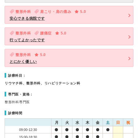
整形外科
肩こり・肩の痛み
5.0
安心できる病院です
整形外科
腰痛症
5.0
行ってよかったです
整形外科
5.0
とにかく優しい
診療科目：
リウマチ科、整形外科、リハビリテーション科
専門医・資格：
整形外科専門医
診療時間
月
火
水
木
金
土
日
祝
09:00-12:30
15:00-18:30