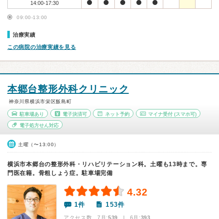
14:00-17:30
09:00-13:00
治療実績
この病院の治療実績を見る
本郷台整形外科クリニック
神奈川県横浜市栄区飯島町
駐車場あり
電子決済可
ネット予約
マイナ受付
(スマホ可)
電子処方せん対応
土曜（〜13:00）
横浜市本郷台の整形外科・リハビリテーション科。土曜も13時まで。専
門医在籍。骨粗しょう症。駐車場完備
4.32
1件
153件
アクセス数 7月:
539
| 6月:
393