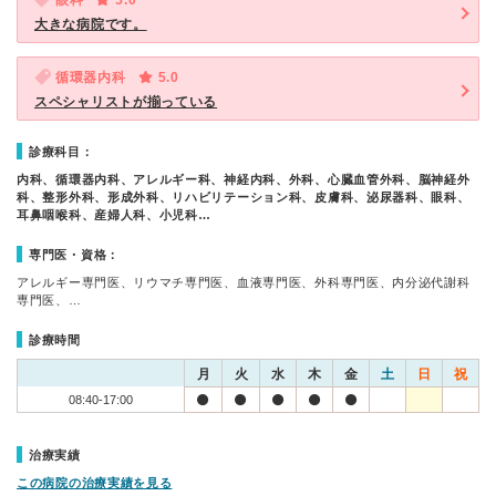
眼科
5.0
大きな病院です。
循環器内科
5.0
スペシャリストが揃っている
診療科目：
内科、循環器内科、アレルギー科、神経内科、外科、心臓血管外科、脳神経外
科、整形外科、形成外科、リハビリテーション科、皮膚科、泌尿器科、眼科、
耳鼻咽喉科、産婦人科、小児科…
専門医・資格：
アレルギー専門医、リウマチ専門医、血液専門医、外科専門医、内分泌代謝科
専門医、…
診療時間
月
火
水
木
金
土
日
祝
08:40-17:00
治療実績
この病院の治療実績を見る