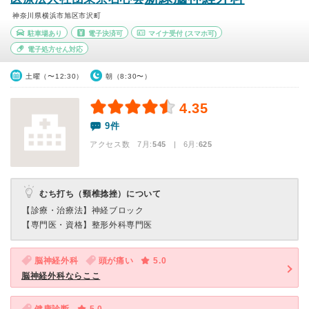
神奈川県横浜市旭区市沢町
駐車場あり
電子決済可
マイナ受付
(スマホ可)
電子処方せん対応
土曜（〜12:30）
朝（8:30〜）
4.35
9件
アクセス数 7月:
545
| 6月:
625
むち打ち（頸椎捻挫）について
【診療・治療法】
神経ブロック
【専門医・資格】
整形外科専門医
脳神経外科
頭が痛い
5.0
脳神経外科ならここ