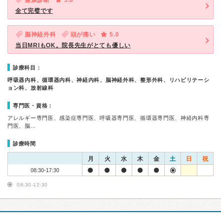
健康診断
5.0
全て完璧です
脳神経外科
頭が痛い
5.0
当日MRIもOK。院長先生がとても優しい
診療科目：
呼吸器内科、循環器内科、神経内科、脳神経外科、整形外科、リハビリテーシ
ョン科、放射線科
専門医・資格：
アレルギー専門医、感染症専門医、呼吸器専門医、循環器専門医、神経内科専
門医、脳…
診療時間
月
火
水
木
金
土
日
祝
08:30-17:30
08:30-12:30