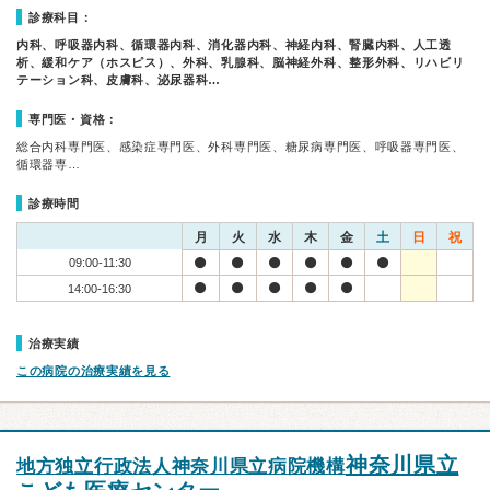
診療科目：
内科、呼吸器内科、循環器内科、消化器内科、神経内科、腎臓内科、人工透
析、緩和ケア（ホスピス）、外科、乳腺科、脳神経外科、整形外科、リハビリ
テーション科、皮膚科、泌尿器科…
専門医・資格：
総合内科専門医、感染症専門医、外科専門医、糖尿病専門医、呼吸器専門医、
循環器専…
診療時間
月
火
水
木
金
土
日
祝
09:00-11:30
14:00-16:30
治療実績
この病院の治療実績を見る
神奈川県立
地方独立行政法人神奈川県立病院機構