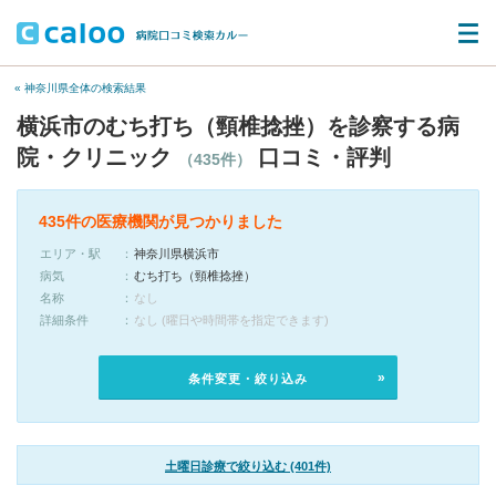
« 神奈川県全体の検索結果
横浜市のむち打ち（頸椎捻挫）を診察する病
院・クリニック
口コミ・評判
（435件）
435件の医療機関が見つかりました
エリア・駅
神奈川県横浜市
病気
むち打ち（頸椎捻挫）
名称
なし
詳細条件
なし (曜日や時間帯を指定できます)
条件変更・絞り込み
土曜日診療で絞り込む (401件)