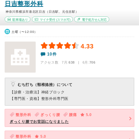
日吉整形外科
神奈川県横浜市港北区日吉（日吉駅、元住吉駅）
駐車場あり
マイナ受付
(スマホ可)
電子処方せん対応
土曜（〜12:00）
4.33
10件
アクセス数 7月:
638
| 6月:
706
むち打ち（頸椎捻挫）について
【診療・治療法】
神経ブロック
【専門医・資格】
整形外科専門医
整形外科
ぎっくり腰
腰痛
5.0
ぎっくり腰でお世話になりました
整形外科
5.0