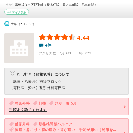
神奈川県横浜市中区野毛町（桜木町駅、日ノ出町駅、馬車道駅）
マイナ受付
土曜（〜12:30）
4.44
4件
アクセス数 7月:
411
| 6月:
672
むち打ち（頸椎捻挫）について
【診療・治療法】
神経ブロック
【専門医・資格】
整形外科専門医
整形外科
打撲
けが
5.0
手際よく診てくれます
整形外科
頚椎椎間板ヘルニア
胸痛・肩こり・肩の痛み・首が痛い・手足が痛い（関節を除く）・手足がしびれる