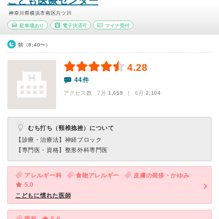
こども医療センター
神奈川県横浜市南区六ツ川
駐車場あり
電子決済可
マイナ受付
朝（8:40〜）
4.28
44件
アクセス数 7月:
1,659
| 6月:
2,104
むち打ち（頸椎捻挫）について
【診療・治療法】
神経ブロック
【専門医・資格】
整形外科専門医
アレルギー科
食物アレルギー
皮膚の発疹・かゆみ
5.0
こどもに慣れた医師