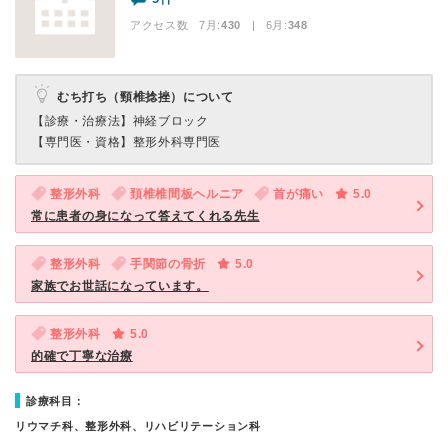
アクセス数 7月:
430
| 6月:
348
むち打ち（頸椎捻挫）について
【診療・治療法】
神経ブロック
【専門医・資格】
整形外科専門医
整形外科
頚椎椎間板ヘルニア
首が痛い
5.0
常に患者の身になって答えてくれる先生
整形外科
手関節の骨折
5.0
家族でお世話になっています。
整形外科
5.0
的確で丁寧な治療
診療科目：
リウマチ科、整形外科、リハビリテーション科