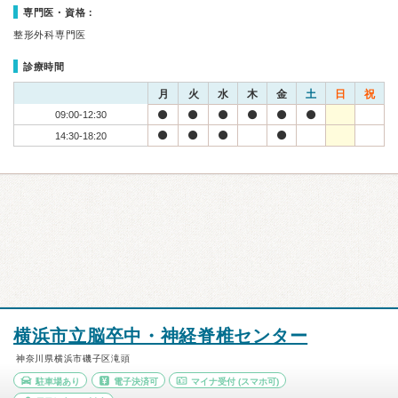
専門医・資格：
整形外科専門医
診療時間
月
火
水
木
金
土
日
祝
09:00-12:30
14:30-18:20
横浜市立脳卒中・神経脊椎センター
神奈川県横浜市磯子区滝頭
駐車場あり
電子決済可
マイナ受付
(スマホ可)