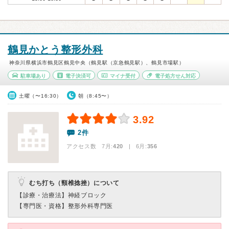
鶴見かとう整形外科
神奈川県横浜市鶴見区鶴見中央（鶴見駅（京急鶴見駅）、鶴見市場駅）
駐車場あり
電子決済可
マイナ受付
電子処方せん対応
土曜（〜16:30）
朝（8:45〜）
3.92
2件
アクセス数 7月:
420
| 6月:
356
むち打ち（頸椎捻挫）について
【診療・治療法】
神経ブロック
【専門医・資格】
整形外科専門医