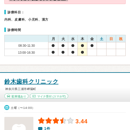
診療科目：
内科、皮膚科、小児科、漢方
診療時間
月
火
水
木
金
土
日
祝
08:30-11:30
13:00-16:30
鈴木歯科クリニック
神奈川県三浦市岬陽町
駐車場あり
マイナ受付
(スマホ可)
土曜（〜14:00）
3.44
1件