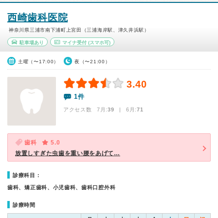
西崎歯科医院
神奈川県三浦市南下浦町上宮田（三浦海岸駅、津久井浜駅）
駐車場あり
マイナ受付
(スマホ可)
土曜（〜17:00）
夜（〜21:00）
3.40
1件
アクセス数 7月:
39
| 6月:
71
歯科
5.0
放置しすぎた虫歯を重い腰をあげて…
診療科目：
歯科、矯正歯科、小児歯科、歯科口腔外科
診療時間