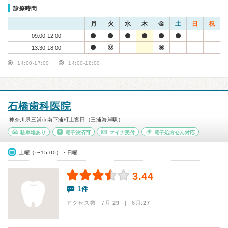
診療時間
月
火
水
木
金
土
日
祝
09:00-12:00
13:30-18:00
14:00-17:00
14:00-18:00
石橋歯科医院
神奈川県三浦市南下浦町上宮田（三浦海岸駅）
駐車場あり
電子決済可
マイナ受付
電子処方せん対応
土曜（〜15:00）・日曜
3.44
1件
アクセス数 7月:
29
| 6月:
27