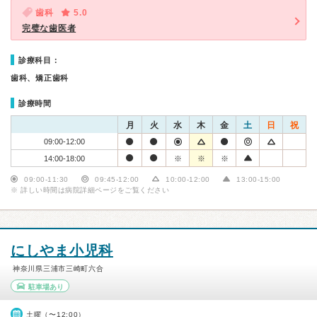
歯科
5.0
完璧な歯医者
診療科目：
歯科、矯正歯科
診療時間
月
火
水
木
金
土
日
祝
09:00-12:00
14:00-18:00
※
※
※
09:00-11:30
09:45-12:00
10:00-12:00
13:00-15:00
※ 詳しい時間は病院詳細ページをご覧ください
にしやま小児科
神奈川県三浦市三崎町六合
駐車場あり
土曜（〜12:00）