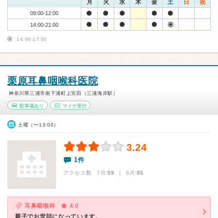
月
火
水
木
金
土
日
祝
09:00-12:00
14:00-21:00
14:00-17:00
栗原耳鼻咽喉科医院
神奈川県三浦市南下浦町上宮田（三浦海岸駅）
駐車場あり
マイナ受付
土曜（〜13:00）
3.24
1件
アクセス数 7月:
59
| 6月:
85
耳鼻咽喉科
4.0
親子でお世話になっています。