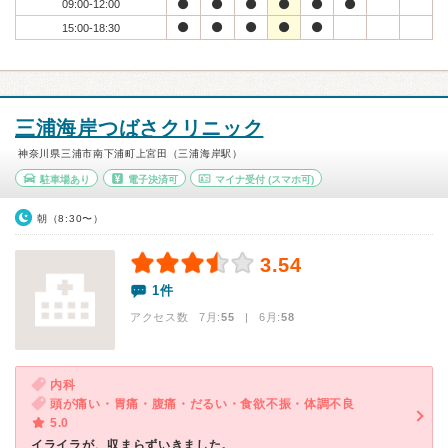
09:00-12:00
15:00-18:30
三浦海岸つばさクリニック
神奈川県三浦市南下浦町上宮田（三浦海岸駅）
駐車場あり
電子決済可
マイナ受付
(スマホ可)
朝（8:30〜）
3.54
1件
アクセス数 7月:
55
| 6月:
58
内科
頭が痛い・胃痛・腹痛・だるい・食欲不振・体調不良
5.0
イライラが、収まらずいきました。