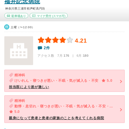
福井記念病院
神奈川県三浦市初声町高円坊
駐車場あり
マイナ受付
(スマホ可)
土曜（〜12:00）
4.21
2件
アクセス数 7月:
176
| 6月:
180
精神科
けいれん・寝つきが悪い・不眠・気が滅入る・不安
5.0
担当医により差が激しい
精神科
動悸・息切れ・寝つきが悪い・不眠・気が滅入る・不安・気分が異常に高揚している
5.0
親身になって患者と患者の家族のことを考えてくれる病院