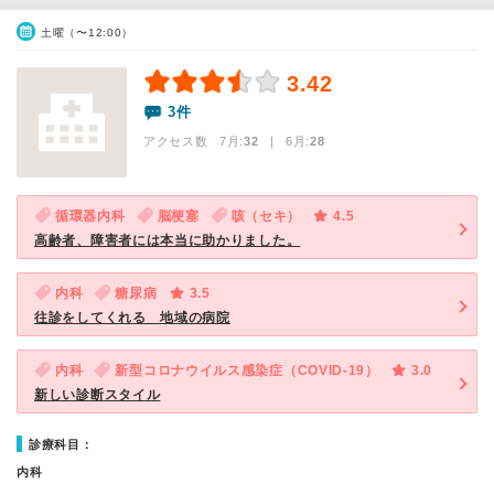
土曜（〜12:00）
3.42
3件
アクセス数 7月:
32
| 6月:
28
循環器内科
脳梗塞
咳（セキ）
4.5
高齢者、障害者には本当に助かりました。
内科
糖尿病
3.5
往診をしてくれる 地域の病院
内科
新型コロナウイルス感染症（COVID-19）
3.0
新しい診断スタイル
診療科目：
内科