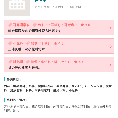
4件
アクセス数 7月:
224
| 6月:
194
耳鼻咽喉科
めまい・耳鳴り・耳が痛い
5.0
総合病院なので精密検査も出来ます
小児科
発熱（子供）
4.5
三浦氏唯一の小児科です
肺気腫
動悸・息切れ・咳（セキ）
4.5
父の肺の検査を説得。
診療科目：
内科、神経内科、外科、脳神経外科、整形外科、リハビリテーション科、皮膚
科、泌尿器科、眼科、耳鼻咽喉科、産婦人科、小児科
専門医・資格：
アレルギー専門医、感染症専門医、外科専門医、呼吸器専門医、消化器外科専
門医、消…