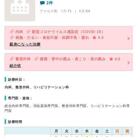
2件
アクセス数 7月:
71
| 6月:
54
内科
新型コロナウイルス感染症（COVID-19）
発熱・だるい・食欲不振・体調不良・疲れ
4.0
親身になった治療
整形外科
腰痛・背中の痛み・肩こり・肩の痛み
4.0
紹介状
診療科目：
内科、整形外科、リハビリテーション科
専門医・資格：
総合内科専門医、消化器病専門医、整形外科専門医、リハビリテーション科専
門医
診療時間
月
火
水
木
金
土
日
祝