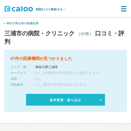
« 神奈川県全体の検索結果
三浦市の病院・クリニック
口コミ・評
（47件）
判
47件の医療機関が見つかりました
エリア・駅
神奈川県三浦市
キーワード
なし (診療科目や専門医などを指定できます)
名称
なし
詳細条件
なし (曜日や時間帯を指定できます)
条件変更・絞り込み