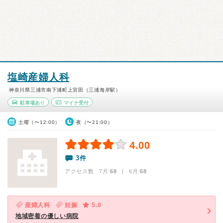
塩崎産婦人科
神奈川県三浦市南下浦町上宮田（三浦海岸駅）
駐車場あり
マイナ受付
土曜（〜12:00）
夜（〜21:00）
4.00
3件
アクセス数 7月:
68
| 6月:
68
産婦人科
妊娠
5.0
地域密着の優しい病院