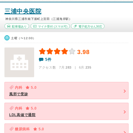
三浦中央医院
神奈川県三浦市南下浦町上宮田（三浦海岸駅）
駐車場あり
マイナ受付
(スマホ可)
電子処方せん対応
土曜（〜12:00）
3.98
5件
アクセス数 7月:
283
| 6月:
235
内科
5.0
風邪で受診
内科
5.0
LDL高値で通院
糖尿病科
5.0