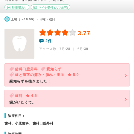
駐車場あり
マイナ受付
(スマホ可)
土曜（〜18:00）・日曜・祝日
3.77
2件
アクセス数 7月:
28
| 6月:
39
歯科口腔外科
親知らず
歯と歯茎の痛み・腫れ・出血
5.0
親知らずを抜きました！
歯科
4.5
歯がいたくて。
診療科目：
歯科、小児歯科、歯科口腔外科