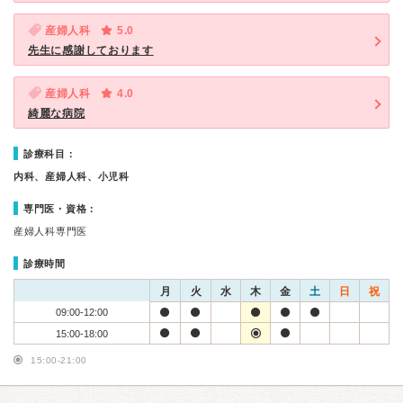
産婦人科
5.0
先生に感謝しております
産婦人科
4.0
綺麗な病院
診療科目：
内科、産婦人科、小児科
専門医・資格：
産婦人科専門医
診療時間
月
火
水
木
金
土
日
祝
09:00-12:00
15:00-18:00
15:00-21:00