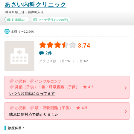
あさい内科クリニック
神奈川県三浦市初声町入江
駐車場あり
マイナ受付
(スマホ可)
土曜（〜12:00）
3.74
2件
アクセス数 7月:
76
| 6月:
62
小児科
インフルエンザ
発熱（子供）・咳・呼吸困難（子供）
4.5
いつもお世話になってます
小児科
咳・呼吸困難（子供）
4.5
喘息に即対応で助かりました
診療科目：