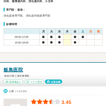
内科、循環器内科、消化器内科、小児科
専門医・資格：
消化器病専門医、消化器内視鏡専門医
診療時間
月
火
水
木
金
土
日
祝
09:00-12:00
16:00-18:00
飯島医院
神奈川県三浦市東岡町
駐車場あり
マイナ受付
女医在籍
土曜（〜12:00）
3.45