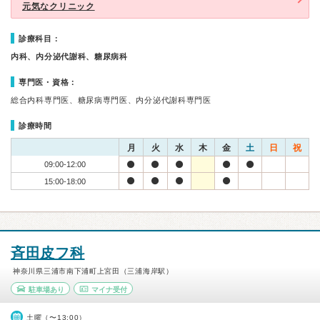
元気なクリニック
診療科目：
内科、内分泌代謝科、糖尿病科
専門医・資格：
総合内科専門医、糖尿病専門医、内分泌代謝科専門医
診療時間
月
火
水
木
金
土
日
祝
09:00-12:00
15:00-18:00
斉田皮フ科
神奈川県三浦市南下浦町上宮田（三浦海岸駅）
駐車場あり
マイナ受付
土曜（〜13:00）