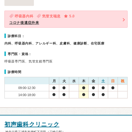
呼吸器内科
気管支喘息
5.0
コロナ後遺症外来
診療科目：
内科、呼吸器内科、アレルギー科、皮膚科、健康診断、在宅医療
専門医・資格：
呼吸器専門医、気管支鏡専門医
診療時間
月
火
水
木
金
土
日
祝
09:00-12:30
14:00-18:00
初声歯科クリニック
神奈川県三浦市初声町下宮田（三崎口駅）