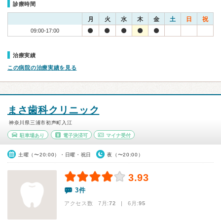
診療時間
月
火
水
木
金
土
日
祝
09:00-17:00
治療実績
この病院の治療実績を見る
まさ歯科クリニック
神奈川県三浦市初声町入江
駐車場あり
電子決済可
マイナ受付
土曜（〜20:00）・日曜・祝日
夜（〜20:00）
3.93
3件
アクセス数 7月:
72
| 6月:
95