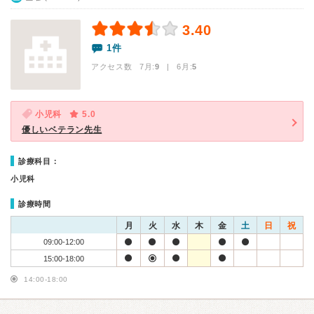
3.40
1件
アクセス数 7月:
9
| 6月:
5
小児科
5.0
優しいベテラン先生
診療科目：
小児科
診療時間
月
火
水
木
金
土
日
祝
09:00-12:00
15:00-18:00
14:00-18:00