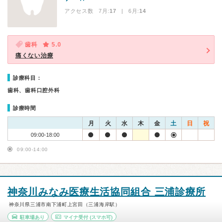
アクセス数 7月:
17
| 6月:
14
歯科
5.0
痛くない治療
診療科目：
歯科、歯科口腔外科
診療時間
月
火
水
木
金
土
日
祝
09:00-18:00
09:00-14:00
神奈川みなみ医療生活協同組合 三浦診療所
神奈川県三浦市南下浦町上宮田（三浦海岸駅）
駐車場あり
マイナ受付
(スマホ可)