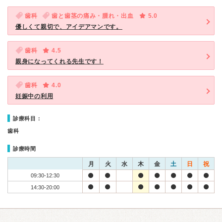
歯科
歯と歯茎の痛み・腫れ・出血
5.0
優しくて親切で、アイデアマンです。
歯科
4.5
親身になってくれる先生です！
歯科
4.0
妊娠中の利用
診療科目：
歯科
診療時間
月
火
水
木
金
土
日
祝
09:30-12:30
14:30-20:00