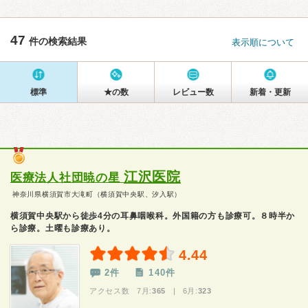
47
件の検索結果
表示順について
標準
★の数
レビュー数
新着・更新
江沢医院
医療法人社団暁の星
神奈川県横須賀市大滝町（横須賀中央駅、汐入駅）
横須賀中央駅から徒歩4分の耳鼻咽喉科。外国籍の方も診療可。８時半か
ら診療。土曜も診療あり。
4.44
2件
140件
アクセス数 7月:
365
| 6月:
323