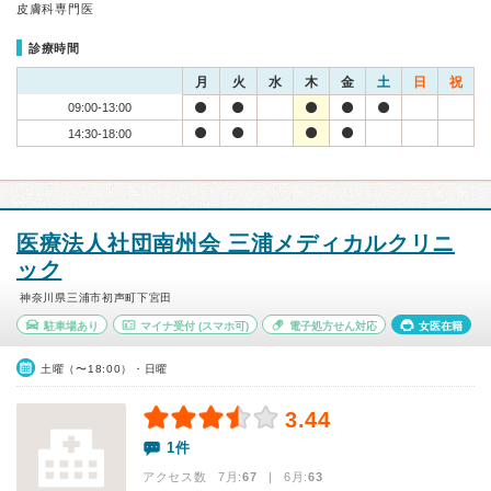
皮膚科専門医
診療時間
月
火
水
木
金
土
日
祝
09:00-13:00
14:30-18:00
医療法人社団南州会 三浦メディカルクリニ
ック
神奈川県三浦市初声町下宮田
駐車場あり
マイナ受付
(スマホ可)
電子処方せん対応
女医在籍
土曜（〜18:00）・日曜
3.44
1件
アクセス数 7月:
67
| 6月:
63