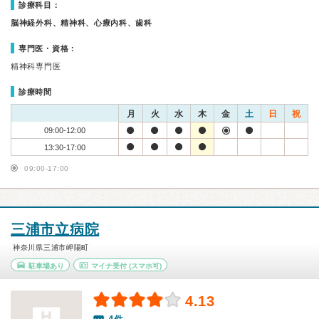
診療科目：
脳神経外科、精神科、心療内科、歯科
専門医・資格：
精神科専門医
診療時間
月
火
水
木
金
土
日
祝
09:00-12:00
13:30-17:00
09:00-17:00
三浦市立病院
神奈川県三浦市岬陽町
駐車場あり
マイナ受付
(スマホ可)
4.13