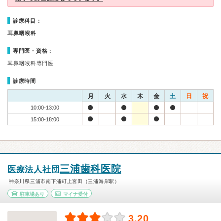
診療科目：
耳鼻咽喉科
専門医・資格：
耳鼻咽喉科専門医
診療時間
月
火
水
木
金
土
日
祝
10:00-13:00
15:00-18:00
三浦歯科医院
医療法人社団
神奈川県三浦市南下浦町上宮田（三浦海岸駅）
駐車場あり
マイナ受付
3.20