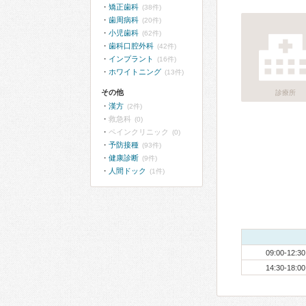
矯正歯科
(38件)
歯周病科
(20件)
小児歯科
(62件)
歯科口腔外科
(42件)
インプラント
(16件)
ホワイトニング
(13件)
その他
診療所
漢方
(2件)
救急科
(0)
ペインクリニック
(0)
予防接種
(93件)
健康診断
(9件)
人間ドック
(1件)
09:00-12:30
14:30-18:00