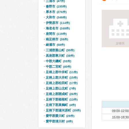
三浦市
(47件)
秦野市
(195件)
厚木市
(276件)
大和市
(348件)
伊勢原市
(114件)
海老名市
(168件)
座間市
(119件)
南足柄市
(38件)
診療所
綾瀬市
(58件)
三浦郡葉山町
(30件)
高座郡寒川町
(38件)
中郡大磯町
(32件)
中郡二宮町
(40件)
足柄上郡中井町
(11件)
足柄上郡大井町
(15件)
足柄上郡松田町
(17件)
足柄上郡山北町
(7件)
足柄上郡開成町
(26件)
足柄下郡箱根町
(13件)
足柄下郡真鶴町
(4件)
足柄下郡湯河原町
(39件)
09:00-12:00
愛甲郡愛川町
(29件)
15:00-18:30
愛甲郡清川村
(4件)