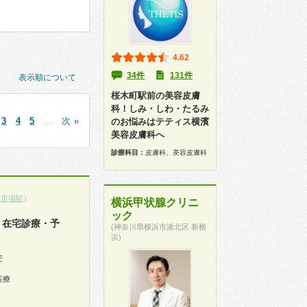
4.62
34件
131件
表示順について
桜木町駅前の美容皮膚
科！しみ・しわ・たるみ
3
4
5
…
次 »
のお悩みはテティス横濱
美容皮膚科へ
診療科目：
皮膚科、美容皮膚科
日市場駅
）
横浜甲状腺クリニ
ック
・在宅診療・予
(神奈川県横浜市港北区 新横
浜)
件
医療