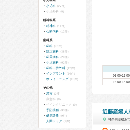
小児科系
小児科
(27件)
小児外科
(0)
精神科系
精神科
(11件)
心療内科
(12件)
歯科系
歯科
(95件)
矯正歯科
(38件)
歯周病科
(20件)
小児歯科
(62件)
歯科口腔外科
(42件)
インプラント
(16件)
09:00-12:00
ホワイトニング
(13件)
16:00-18:00
その他
漢方
(2件)
救急科
(0)
ペインクリニック
(0)
予防接種
(93件)
近藤産婦人
健康診断
(9件)
神奈川県横浜
人間ドック
(1件)