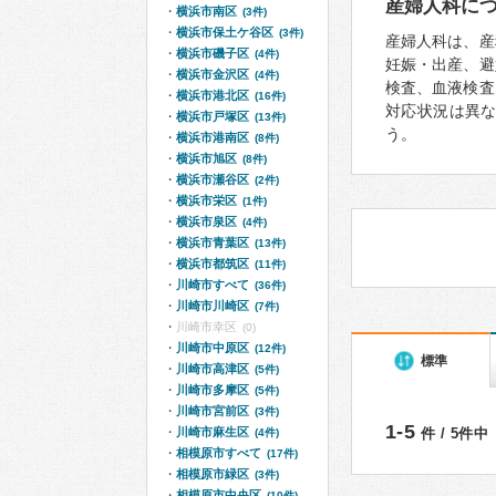
産婦人科に
横浜市南区
(3件)
横浜市保土ケ谷区
(3件)
産婦人科は、産
横浜市磯子区
(4件)
妊娠・出産、避
横浜市金沢区
(4件)
検査、血液検査
横浜市港北区
(16件)
対応状況は異
横浜市戸塚区
(13件)
う。
横浜市港南区
(8件)
横浜市旭区
(8件)
横浜市瀬谷区
(2件)
横浜市栄区
(1件)
横浜市泉区
(4件)
横浜市青葉区
(13件)
横浜市都筑区
(11件)
川崎市すべて
(36件)
川崎市川崎区
(7件)
川崎市幸区
(0)
川崎市中原区
(12件)
標準
川崎市高津区
(5件)
川崎市多摩区
(5件)
川崎市宮前区
(3件)
1-5
川崎市麻生区
件 / 5件中
(4件)
相模原市すべて
(17件)
相模原市緑区
(3件)
相模原市中央区
(10件)