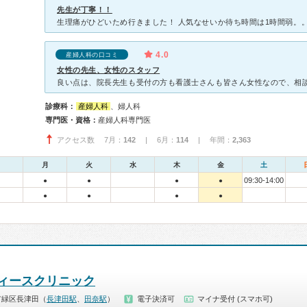
先生が丁寧！！
4.0
産婦人科の口コミ
女性の先生、女性のスタッフ
診療科：
産婦人科
、婦人科
専門医・資格：
産婦人科専門医
アクセス数 7月：
142
| 6月：
114
| 年間：
2,363
月
火
水
木
金
土
09:30-14:00
●
●
●
●
●
●
●
●
ィースクリニック
市緑区長津田（
長津田駅
、
田奈駅
）
電子決済可
マイナ受付 (スマホ可)