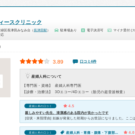
ィースクリニック
市緑区長津田みなみ台（
長津田駅
）
駐車場あり
電子決済可
マイナ受付 (
対応
0）
3.89
口コミ4件
産婦人科について
【専門医・資格】
産婦人科専門医
【診療・治療法】
3Dエコー/4Dエコー（胎児の超音波検査）
4.5
産婦人科の口コミ
親しみやすい先生、清潔感のある院内が良かったです
4.0
産婦人科・胃痛・腹痛・下腹部の痛み（女性）
産婦人科の口コミ