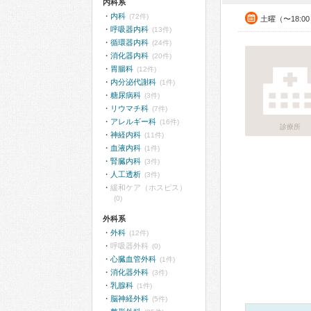
内科系
内科
(72件)
土曜（〜18:0
呼吸器内科
(13件)
循環器内科
(24件)
消化器内科
(20件)
胃腸科
(12件)
内分泌代謝科
(1件)
糖尿病科
(3件)
リウマチ科
(7件)
アレルギー科
(16件)
診療所
神経内科
(11件)
血液内科
(1件)
腎臓内科
(3件)
人工透析
(3件)
緩和ケア（ホスピス）
(0)
外科系
外科
(12件)
呼吸器外科
(0)
心臓血管外科
(1件)
消化器外科
(3件)
乳腺科
(1件)
脳神経外科
(5件)