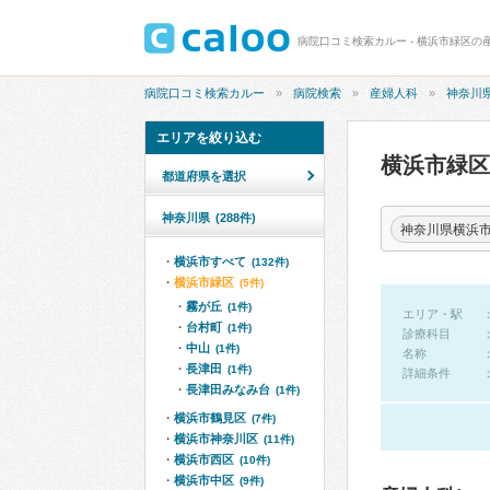
病院口コミ検索カルー - 横浜市緑区の
病院口コミ検索カルー
病院検索
産婦人科
神奈川
エリアを絞り込む
横浜市緑
都道府県を選択
神奈川県
(288件)
神奈川県横浜
横浜市すべて
(132件)
横浜市緑区
(5件)
霧が丘
(1件)
エリア・駅
台村町
(1件)
診療科目
中山
(1件)
名称
長津田
(1件)
詳細条件
長津田みなみ台
(1件)
横浜市鶴見区
(7件)
横浜市神奈川区
(11件)
横浜市西区
(10件)
横浜市中区
(9件)