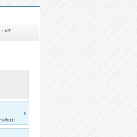
スマホ可)
[症状・来院理由] 妊娠が発覚した初期からお世話になりました。ここは分娩は行っていないので、32週まで診てもらいました。 [医師の診断・治療法] 健診は10回程度だったと思いますが、初期は内診、