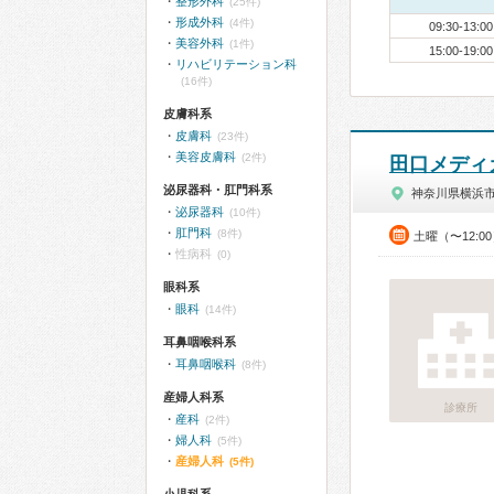
整形外科
(25件)
形成外科
(4件)
09:30-13:00
美容外科
(1件)
15:00-19:00
リハビリテーション科
(16件)
皮膚科系
皮膚科
(23件)
美容皮膚科
(2件)
田口メディ
泌尿器科・肛門科系
神奈川県横浜
泌尿器科
(10件)
肛門科
(8件)
土曜（〜12:0
性病科
(0)
眼科系
眼科
(14件)
耳鼻咽喉科系
耳鼻咽喉科
(8件)
産婦人科系
診療所
産科
(2件)
婦人科
(5件)
産婦人科
(5件)