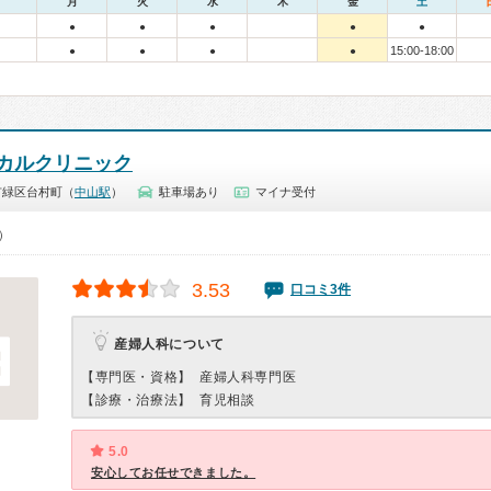
月
火
水
木
金
土
●
●
●
●
●
15:00-18:00
●
●
●
●
カルクリニック
市緑区台村町（
中山駅
）
駐車場あり
マイナ受付
0）
3.53
口コミ3件
産婦人科について
【専門医・資格】
産婦人科専門医
【診療・治療法】
育児相談
5.0
安心してお任せできました。