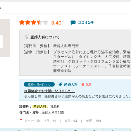
0）
3.40
口コミ1件
産婦人科について
【専門医・資格】
産婦人科専門医
【診療・治療法】
プラセンタ注射による乳汁分泌不全治療、緊急
フターピル）、タイミング法、人工授精、精液
誘発剤、クロミッド（クロミフェンクエン酸塩
ナーテスト（フーナーテスト）、子宮頸管粘液
卵管造影法
5.0
産婦人科
産婦人科の口コミ
妊婦健診でお世話になりました。
診療科：
産婦人科
、乳腺科
専門医・資格：
産婦人科専門医
アクセス数 7月：
80
| 6月：
63
| 年間：
894