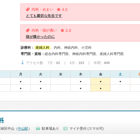
内科・めまい
4.5
とても親切な先生です
内科・頭が痛い
2.0
頭が痛かったのに
診療科：
産婦人科
、内科、神経内科、小児科
専門医・資格：
総合内科専門医、神経内科専門医、産婦人科専門医
アクセス数 7月：
62
| 6月：
103
| 年間：
849
月
火
水
木
金
土
●
●
●
●
●
●
●
●
●
科
市緑区中山（
中山駅
）
駐車場あり
マイナ受付 (スマホ可)