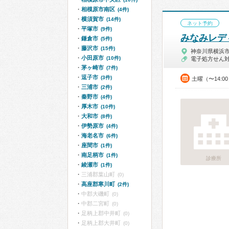
相模原市南区
(4件)
横須賀市
(14件)
ネット予約
平塚市
(9件)
みなみレデ
鎌倉市
(5件)
藤沢市
(15件)
神奈川県横浜
小田原市
(10件)
電子処方せん
茅ヶ崎市
(7件)
逗子市
(3件)
土曜（〜14:0
三浦市
(2件)
秦野市
(4件)
厚木市
(10件)
大和市
(8件)
伊勢原市
(4件)
海老名市
(6件)
座間市
(1件)
南足柄市
(1件)
診療所
綾瀬市
(1件)
三浦郡葉山町
(0)
高座郡寒川町
(2件)
中郡大磯町
(0)
中郡二宮町
(0)
足柄上郡中井町
(0)
足柄上郡大井町
(0)