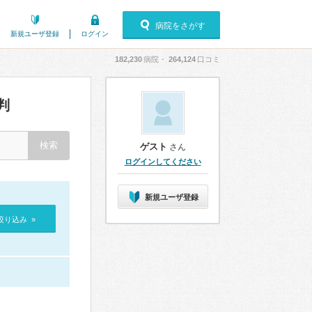
病院をさがす
新規ユーザ登録
ログイン
182,230
病院・
264,124
口コミ
判
ゲスト
さん
ログインしてください
新規ユーザ登録
絞り込み »