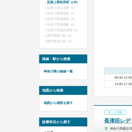
足柄上郡松田町
(1件)
足柄上郡山北町
(0)
足柄上郡開成町
(0)
足柄下郡箱根町
(0)
足柄下郡真鶴町
(0)
足柄下郡湯河原町
(0)
愛甲郡愛川町
(0)
愛甲郡清川村
(0)
路線・駅から検索
神奈川県の路線一覧
09:30-12:30
14:00-17:30
地図から検索
地図から病院を探す
ネット予約
長津田レデ
診療科目から探す
神奈川県横浜