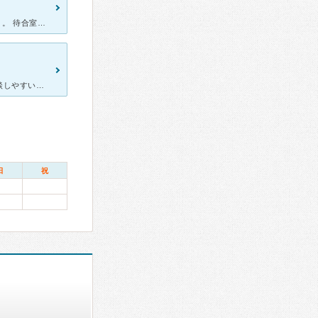
生理痛がひどいため行きました！ 人気なせいか待ち時間は1時間弱。。。 待合室が座りきれないくらい患者さんが来ていました。 先生は女性で一人ひとりと向き合ってくれるとてもいい先生だと感じました
良い点は、院長先生も受付の方も看護士さんも皆さん女性なので、相談しやすいです。時々、院長のご主人である男性の先生が臨時でいらっしゃいますが、とても優しいので、院長先生と同じく話しやすかったです。院長先
日
祝