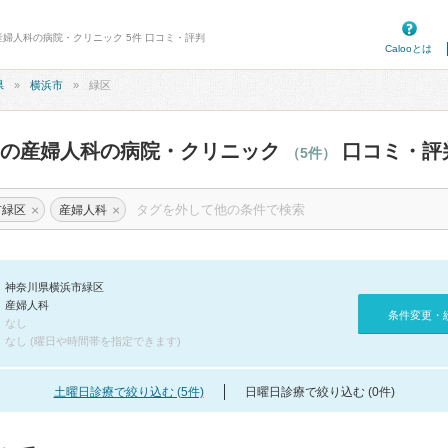
産婦人科の病院・クリニック 5件 口コミ・評判
Calooとは
県
横浜市
緑区
区の産婦人科の病院・クリニック
口コミ・評
（5件）
×
×
市緑区
産婦人科
神奈川県横浜市緑区
産婦人科
条件変更・
なし
なし (曜日や時間帯を指定できます)
土曜日診療で絞り込む (5件)
日曜日診療で絞り込む (0件)