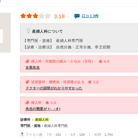
0）
3.18
口コミ3件
産婦人科について
【専門医・資格】
産婦人科専門医
【診療・治療法】
自然分娩・正常分娩、帝王切開
婦人科・外陰部の痛み・かゆみ（女性）
4.0
女医先生
泌尿器科・膀胱炎・排尿痛がある
3.0
ドクターの説明がわかりやすかった
婦人科
3.0
先生の態度が (−_−＃)
診療科：
産婦人科
専門医・資格：
産婦人科専門医
アクセス数 7月：
151
| 6月：
126
| 年間：
1,704